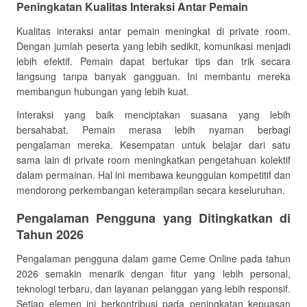
Peningkatan Kualitas Interaksi Antar Pemain
Kualitas interaksi antar pemain meningkat di private room.
Dengan jumlah peserta yang lebih sedikit, komunikasi menjadi
lebih efektif. Pemain dapat bertukar tips dan trik secara
langsung tanpa banyak gangguan. Ini membantu mereka
membangun hubungan yang lebih kuat.
Interaksi yang baik menciptakan suasana yang lebih
bersahabat. Pemain merasa lebih nyaman berbagi
pengalaman mereka. Kesempatan untuk belajar dari satu
sama lain di private room meningkatkan pengetahuan kolektif
dalam permainan. Hal ini membawa keunggulan kompetitif dan
mendorong perkembangan keterampilan secara keseluruhan.
Pengalaman Pengguna yang Ditingkatkan di
Tahun 2026
Pengalaman pengguna dalam game Ceme Online pada tahun
2026 semakin menarik dengan fitur yang lebih personal,
teknologi terbaru, dan layanan pelanggan yang lebih responsif.
Setiap elemen ini berkontribusi pada peningkatan kepuasan