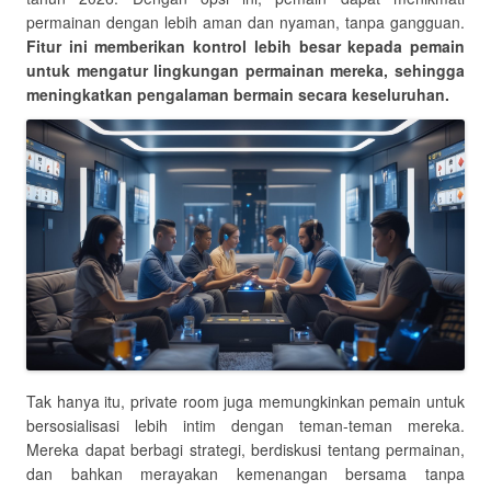
permainan dengan lebih aman dan nyaman, tanpa gangguan.
Fitur ini memberikan kontrol lebih besar kepada pemain
untuk mengatur lingkungan permainan mereka, sehingga
meningkatkan pengalaman bermain secara keseluruhan.
Tak hanya itu, private room juga memungkinkan pemain untuk
bersosialisasi lebih intim dengan teman-teman mereka.
Mereka dapat berbagi strategi, berdiskusi tentang permainan,
dan bahkan merayakan kemenangan bersama tanpa