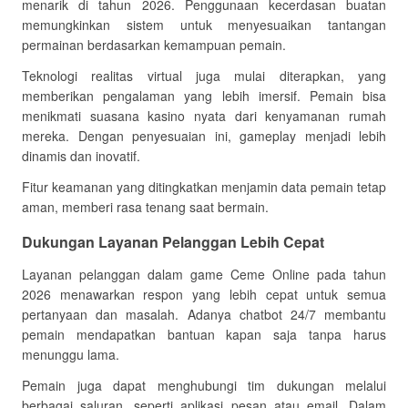
menarik di tahun 2026. Penggunaan kecerdasan buatan
memungkinkan sistem untuk menyesuaikan tantangan
permainan berdasarkan kemampuan pemain.
Teknologi realitas virtual juga mulai diterapkan, yang
memberikan pengalaman yang lebih imersif. Pemain bisa
menikmati suasana kasino nyata dari kenyamanan rumah
mereka. Dengan penyesuaian ini, gameplay menjadi lebih
dinamis dan inovatif.
Fitur keamanan yang ditingkatkan menjamin data pemain tetap
aman, memberi rasa tenang saat bermain.
Dukungan Layanan Pelanggan Lebih Cepat
Layanan pelanggan dalam game Ceme Online pada tahun
2026 menawarkan respon yang lebih cepat untuk semua
pertanyaan dan masalah. Adanya chatbot 24/7 membantu
pemain mendapatkan bantuan kapan saja tanpa harus
menunggu lama.
Pemain juga dapat menghubungi tim dukungan melalui
berbagai saluran, seperti aplikasi pesan atau email. Dalam