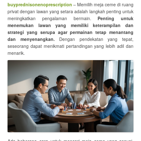
buyprednisonenoprescription
– Memilih meja ceme di ruang
privat dengan lawan yang setara adalah langkah penting untuk
meningkatkan pengalaman bermain.
Penting untuk
menemukan lawan yang memiliki keterampilan dan
strategi yang serupa agar permainan tetap menantang
dan menyenangkan.
Dengan pendekatan yang tepat,
seseorang dapat menikmati pertandingan yang lebih adil dan
menarik.
Ada beberapa cara untuk mencari meja ceme yang sesuai.