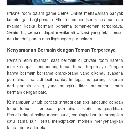
Private room dalam game Ceme Online menawarkan banyak
keuntungan bagi pemain. Fitur ini memberikan rasa aman dan
nyaman ketika bermain bersama teman-teman terpercaya.
Selain itu, pemain dapat menikmati privasi yang lebih besar
dan kendali penuh atas lingkungan permainan.
Kenyamanan Bermain dengan Teman Terpercaya
Pemain lebih nyaman saat bermain di private room karena
mereka dapat mengundang teman-teman terpercaya. Dengan
hanya bermain bersama orang-orang yang dikenal, suasana
permainan menjadi lebih santai. Ini juga mengurangi tekanan
dari pemain asing yang mungkin tidak memahami cara
bermain dengan baik.
Kemampuan untuk berbagi strategi dan tips langsung dengan
teman-teman membuat permainan lebih mengasyikkan.
Pemain dapat saling mendukung, meningkatkan keterampilan
satu sama lain, serta menciptakan momen menyenangkan
tanpa merasa tertekan.