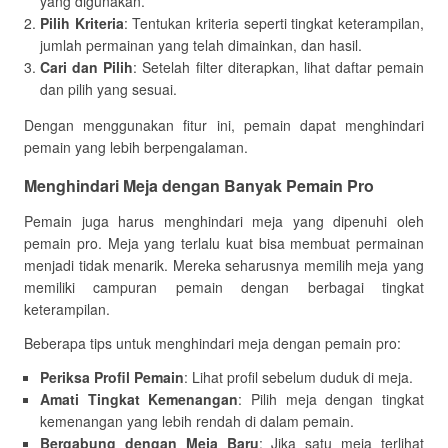
yang digunakan.
Pilih Kriteria
: Tentukan kriteria seperti tingkat keterampilan,
jumlah permainan yang telah dimainkan, dan hasil.
Cari dan Pilih
: Setelah filter diterapkan, lihat daftar pemain
dan pilih yang sesuai.
Dengan menggunakan fitur ini, pemain dapat menghindari
pemain yang lebih berpengalaman.
Menghindari Meja dengan Banyak Pemain Pro
Pemain juga harus menghindari meja yang dipenuhi oleh
pemain pro. Meja yang terlalu kuat bisa membuat permainan
menjadi tidak menarik. Mereka seharusnya memilih meja yang
memiliki campuran pemain dengan berbagai tingkat
keterampilan.
Beberapa tips untuk menghindari meja dengan pemain pro:
Periksa Profil Pemain
: Lihat profil sebelum duduk di meja.
Amati Tingkat Kemenangan
: Pilih meja dengan tingkat
kemenangan yang lebih rendah di dalam pemain.
Bergabung dengan Meja Baru
: Jika satu meja terlihat