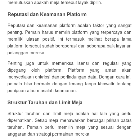
memutuskan apakah meja tersebut layak dipilih.
Reputasi dan Keamanan Platform
Reputasi dan keamanan platform adalah faktor yang sangat
penting. Pemain harus memilih platform yang terpercaya dan
memiliki ulasan positif. Ini termasuk melihat berapa lama
platform tersebut sudah beroperasi dan seberapa baik layanan
pelanggan mereka.
Penting juga untuk memeriksa lisensi dan regulasi yang
dipegang oleh platform. Platform yang aman akan
menyediakan enkripsi dan perlindungan data. Dengan cara ini,
pemain bisa bermain dengan tenang tanpa khawatir tentang
penipuan atau masalah keamanan.
Struktur Taruhan dan Limit Meja
Struktur taruhan dan limit meja adalah hal lain yang perlu
diperhatikan. Setiap meja menawarkan berbagai pilihan batas
taruhan. Pemain perlu memilih meja yang sesuai dengan
anggaran dan strategi permainan mereka.