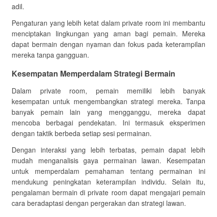
adil.
Pengaturan yang lebih ketat dalam private room ini membantu
menciptakan lingkungan yang aman bagi pemain. Mereka
dapat bermain dengan nyaman dan fokus pada keterampilan
mereka tanpa gangguan.
Kesempatan Memperdalam Strategi Bermain
Dalam private room, pemain memiliki lebih banyak
kesempatan untuk mengembangkan strategi mereka. Tanpa
banyak pemain lain yang mengganggu, mereka dapat
mencoba berbagai pendekatan. Ini termasuk eksperimen
dengan taktik berbeda setiap sesi permainan.
Dengan interaksi yang lebih terbatas, pemain dapat lebih
mudah menganalisis gaya permainan lawan. Kesempatan
untuk memperdalam pemahaman tentang permainan ini
mendukung peningkatan keterampilan individu. Selain itu,
pengalaman bermain di private room dapat mengajari pemain
cara beradaptasi dengan pergerakan dan strategi lawan.