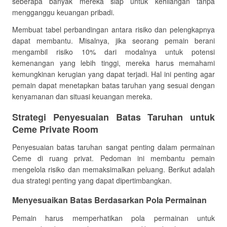
seberapa banyak mereka siap untuk kehilangan tanpa
mengganggu keuangan pribadi.
Membuat tabel perbandingan antara risiko dan pelengkapnya
dapat membantu. Misalnya, jika seorang pemain berani
mengambil risiko 10% dari modalnya untuk potensi
kemenangan yang lebih tinggi, mereka harus memahami
kemungkinan kerugian yang dapat terjadi. Hal ini penting agar
pemain dapat menetapkan batas taruhan yang sesuai dengan
kenyamanan dan situasi keuangan mereka.
Strategi Penyesuaian Batas Taruhan untuk
Ceme Private Room
Penyesuaian batas taruhan sangat penting dalam permainan
Ceme di ruang privat. Pedoman ini membantu pemain
mengelola risiko dan memaksimalkan peluang. Berikut adalah
dua strategi penting yang dapat dipertimbangkan.
Menyesuaikan Batas Berdasarkan Pola Permainan
Pemain harus memperhatikan pola permainan untuk