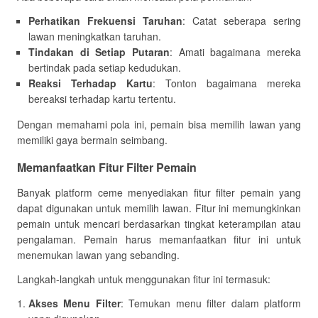
Perhatikan Frekuensi Taruhan
: Catat seberapa sering
lawan meningkatkan taruhan.
Tindakan di Setiap Putaran
: Amati bagaimana mereka
bertindak pada setiap kedudukan.
Reaksi Terhadap Kartu
: Tonton bagaimana mereka
bereaksi terhadap kartu tertentu.
Dengan memahami pola ini, pemain bisa memilih lawan yang
memiliki gaya bermain seimbang.
Memanfaatkan Fitur Filter Pemain
Banyak platform ceme menyediakan fitur filter pemain yang
dapat digunakan untuk memilih lawan. Fitur ini memungkinkan
pemain untuk mencari berdasarkan tingkat keterampilan atau
pengalaman. Pemain harus memanfaatkan fitur ini untuk
menemukan lawan yang sebanding.
Langkah-langkah untuk menggunakan fitur ini termasuk:
Akses Menu Filter
: Temukan menu filter dalam platform