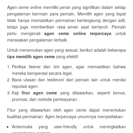
Agen ceme online memiliki peran yang signifikan dalam setiap
pengalaman bermain para pemain. Memilih agen yang tepat
tidak hanya memastikan permainan berlangsung dengan adil,
tetapi juga memberikan rasa aman saat bertaruh. Pemain
perlu mengenali
agen ceme online terpercaya
untuk
merasakan pengalaman terbaik.
Untuk menemukan agen yang sesuai, berikut adalah beberapa
tips memilih agen ceme
yang efektif:
Periksa lisensi dan izin agen, agar memastikan bahwa
mereka beroperasi secara legal.
Baca ulasan dan testimoni dari pemain lain untuk menilai
reputasi agen.
Kaji
fitur agen ceme
yang ditawarkan, seperti bonus,
promosi, dan metode pembayaran.
Fitur yang ditawarkan oleh agen ceme dapat menentukan
kualitas permainan. Agen terpercaya umumnya menyediakan:
Antarmuka yang user-friendly untuk meningkatkan