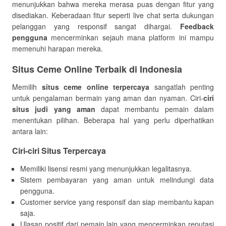
menunjukkan bahwa mereka merasa puas dengan fitur yang
disediakan. Keberadaan fitur seperti live chat serta dukungan
pelanggan yang responsif sangat dihargai.
Feedback
pengguna
mencerminkan sejauh mana platform ini mampu
memenuhi harapan mereka.
Situs Ceme Online Terbaik di Indonesia
Memilih
situs ceme online terpercaya
sangatlah penting
untuk pengalaman bermain yang aman dan nyaman. Ciri-
ciri
situs judi yang aman
dapat membantu pemain dalam
menentukan pilihan. Beberapa hal yang perlu diperhatikan
antara lain:
Ciri-ciri Situs Terpercaya
Memiliki lisensi resmi yang menunjukkan legalitasnya.
Sistem pembayaran yang aman untuk melindungi data
pengguna.
Customer service yang responsif dan siap membantu kapan
saja.
Ulasan positif dari pemain lain yang mencerminkan reputasi