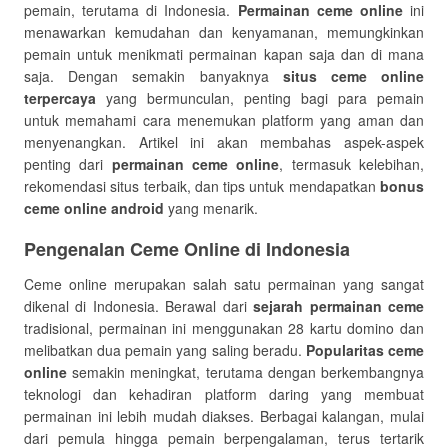
pemain, terutama di Indonesia.
Permainan ceme online
ini
menawarkan kemudahan dan kenyamanan, memungkinkan
pemain untuk menikmati permainan kapan saja dan di mana
saja. Dengan semakin banyaknya
situs ceme online
terpercaya
yang bermunculan, penting bagi para pemain
untuk memahami cara menemukan platform yang aman dan
menyenangkan. Artikel ini akan membahas aspek-aspek
penting dari
permainan ceme online
, termasuk kelebihan,
rekomendasi situs terbaik, dan tips untuk mendapatkan
bonus
ceme online android
yang menarik.
Pengenalan Ceme Online di Indonesia
Ceme online merupakan salah satu permainan yang sangat
dikenal di Indonesia. Berawal dari
sejarah permainan ceme
tradisional, permainan ini menggunakan 28 kartu domino dan
melibatkan dua pemain yang saling beradu.
Popularitas ceme
online
semakin meningkat, terutama dengan berkembangnya
teknologi dan kehadiran platform daring yang membuat
permainan ini lebih mudah diakses. Berbagai kalangan, mulai
dari pemula hingga pemain berpengalaman, terus tertarik