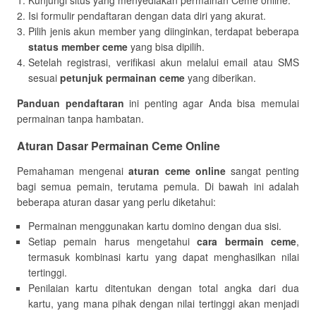
Kunjungi situs yang menyediakan permainan Ceme online.
Isi formulir pendaftaran dengan data diri yang akurat.
Pilih jenis akun member yang diinginkan, terdapat beberapa
status member ceme
yang bisa dipilih.
Setelah registrasi, verifikasi akun melalui email atau SMS
sesuai
petunjuk permainan ceme
yang diberikan.
Panduan pendaftaran
ini penting agar Anda bisa memulai
permainan tanpa hambatan.
Aturan Dasar Permainan Ceme Online
Pemahaman mengenai
aturan ceme online
sangat penting
bagi semua pemain, terutama pemula. Di bawah ini adalah
beberapa aturan dasar yang perlu diketahui:
Permainan menggunakan kartu domino dengan dua sisi.
Setiap pemain harus mengetahui
cara bermain ceme
,
termasuk kombinasi kartu yang dapat menghasilkan nilai
tertinggi.
Penilaian kartu ditentukan dengan total angka dari dua
kartu, yang mana pihak dengan nilai tertinggi akan menjadi