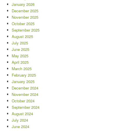
January 2026
December 2025
November 2025
October 2025
September 2025
August 2025
July 2025
June 2025
May 2025
April 2025
March 2025
February 2025
January 2025
December 2024
November 2024
October 2024
September 2024
August 2024
July 2024
June 2024