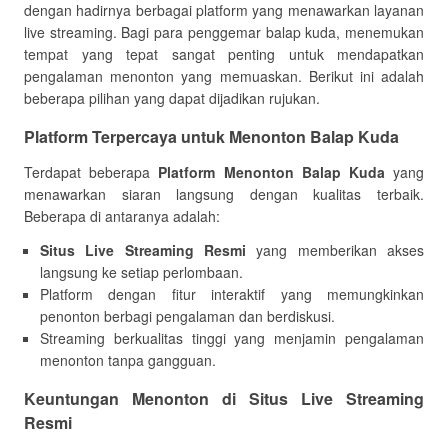
dengan hadirnya berbagai platform yang menawarkan layanan
live streaming. Bagi para penggemar balap kuda, menemukan
tempat yang tepat sangat penting untuk mendapatkan
pengalaman menonton yang memuaskan. Berikut ini adalah
beberapa pilihan yang dapat dijadikan rujukan.
Platform Terpercaya untuk Menonton Balap Kuda
Terdapat beberapa
Platform Menonton Balap Kuda
yang
menawarkan siaran langsung dengan kualitas terbaik.
Beberapa di antaranya adalah:
Situs Live Streaming Resmi
yang memberikan akses
langsung ke setiap perlombaan.
Platform dengan fitur interaktif yang memungkinkan
penonton berbagi pengalaman dan berdiskusi.
Streaming berkualitas tinggi yang menjamin pengalaman
menonton tanpa gangguan.
Keuntungan Menonton di Situs Live Streaming
Resmi