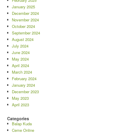
February 2025
January 2025
December 2024
November 2024
October 2024
September 2024
August 2024
July 2024
June 2024
May 2024
April 2024
March 2024
February 2024
January 2024
December 2023
May 2023
April 2023
Categories
Balap Kuda
Ceme Online