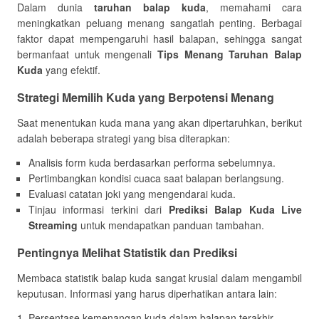
Dalam dunia
taruhan balap kuda
, memahami cara
meningkatkan peluang menang sangatlah penting. Berbagai
faktor dapat mempengaruhi hasil balapan, sehingga sangat
bermanfaat untuk mengenali
Tips Menang Taruhan Balap
Kuda
yang efektif.
Strategi Memilih Kuda yang Berpotensi Menang
Saat menentukan kuda mana yang akan dipertaruhkan, berikut
adalah beberapa strategi yang bisa diterapkan:
Analisis form kuda berdasarkan performa sebelumnya.
Pertimbangkan kondisi cuaca saat balapan berlangsung.
Evaluasi catatan joki yang mengendarai kuda.
Tinjau informasi terkini dari
Prediksi Balap Kuda Live
Streaming
untuk mendapatkan panduan tambahan.
Pentingnya Melihat Statistik dan Prediksi
Membaca statistik balap kuda sangat krusial dalam mengambil
keputusan. Informasi yang harus diperhatikan antara lain:
Persentase kemenangan kuda dalam balapan terakhir.