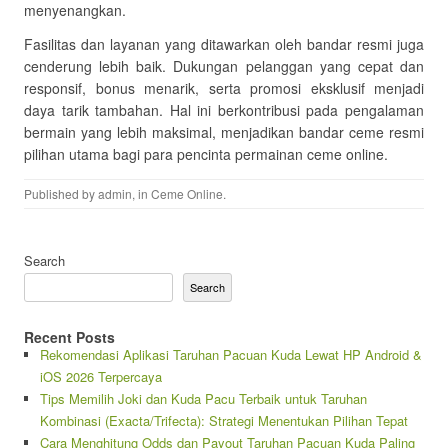
menyenangkan.
Fasilitas dan layanan yang ditawarkan oleh bandar resmi juga
cenderung lebih baik. Dukungan pelanggan yang cepat dan
responsif, bonus menarik, serta promosi eksklusif menjadi
daya tarik tambahan. Hal ini berkontribusi pada pengalaman
bermain yang lebih maksimal, menjadikan bandar ceme resmi
pilihan utama bagi para pencinta permainan ceme online.
Published by
admin
, in
Ceme Online
.
Search
Search
Recent Posts
Rekomendasi Aplikasi Taruhan Pacuan Kuda Lewat HP Android &
iOS 2026 Terpercaya
Tips Memilih Joki dan Kuda Pacu Terbaik untuk Taruhan
Kombinasi (Exacta/Trifecta): Strategi Menentukan Pilihan Tepat
Cara Menghitung Odds dan Payout Taruhan Pacuan Kuda Paling