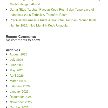
Mudah dengan Akurat
Daftar Situs Taruhan Pacuan Kuda Resmi dan Terpercaya di
Indonesia 2026 Terbaik & Terdaftar Resmi
Prediksi dan Analisis Kuda Juara untuk Taruhan Pacuan Kuda
Hari Ini 2026: Tips Memilih Kuda Unggulan
Recent Comments
No comments to show.
Archives
August 2026
July 2026
June 2026
May 2026
April 2026
March 2026
February 2026
January 2026
December 2025
November 2025
October 2025