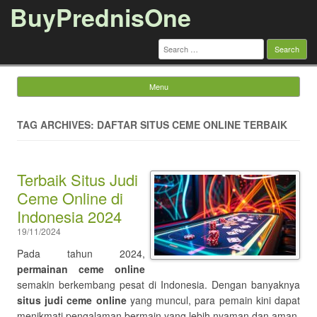
BuyPrednisOne
Search
for:
Menu
Skip to content
TAG ARCHIVES: DAFTAR SITUS CEME ONLINE TERBAIK
Terbaik Situs Judi
Ceme Online di
Indonesia 2024
19/11/2024
Pada tahun 2024,
permainan ceme online
semakin berkembang pesat di Indonesia. Dengan banyaknya
situs judi ceme online
yang muncul, para pemain kini dapat
menikmati pengalaman bermain yang lebih nyaman dan aman.