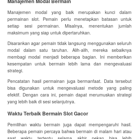
Manajemen Modal Bermain
Manajemen modal yang baik merupakan kunci dalam
permainan slot. Pemain perlu menetapkan batasan untuk
setiap sesi permainan. Misalnya, menentukan jumlah
maksimum yang siap untuk dipertaruhkan.
Disarankan agar pemain tidak langsung menggunakan seluruh
modal dalam satu taruhan. Alih-alih, mereka sebaiknya
membagi modal menjadi beberapa bagian. Ini memberikan
kesempatan untuk bermain lebih lama dan mengevaluasi
strategi.
Pencatatan hasil permainan juga bermanfaat. Data tersebut
bisa digunakan untuk mengevaluasi metode yang paling
efektif. Dengan cara ini, pemain dapat merumuskan strategi
yang lebih baik di sesi selanjutnya.
Waktu Terbaik Bermain Slot Gacor
Pemilihan waktu bermain juga dapat mempengaruhi hasil.
Beberapa pemain percaya bahwa bermain di malam hari atau
saat waktu tertentu selama akhir pekan bisa lebih