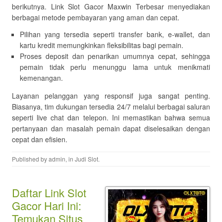
berikutnya. Link Slot Gacor Maxwin Terbesar menyediakan
berbagai metode pembayaran yang aman dan cepat.
Pilihan yang tersedia seperti transfer bank, e-wallet, dan
kartu kredit memungkinkan fleksibilitas bagi pemain.
Proses deposit dan penarikan umumnya cepat, sehingga
pemain tidak perlu menunggu lama untuk menikmati
kemenangan.
Layanan pelanggan yang responsif juga sangat penting.
Biasanya, tim dukungan tersedia 24/7 melalui berbagai saluran
seperti live chat dan telepon. Ini memastikan bahwa semua
pertanyaan dan masalah pemain dapat diselesaikan dengan
cepat dan efisien.
Published by
admin
, in
Judi Slot
.
Daftar Link Slot
Gacor Hari Ini:
Temukan Situs