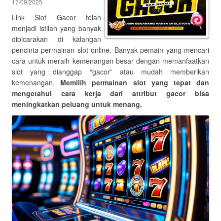
17/09/2025
Link Slot Gacor telah
menjadi istilah yang banyak
dibicarakan di kalangan
pencinta permainan slot online. Banyak pemain yang mencari
cara untuk meraih kemenangan besar dengan memanfaatkan
slot yang dianggap “gacor” atau mudah memberikan
kemenangan.
Memilih permainan slot yang tepat dan
mengetahui cara kerja dari attribut gacor bisa
meningkatkan peluang untuk menang.