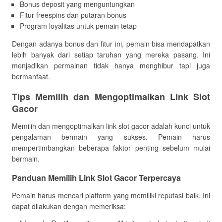
Bonus deposit yang menguntungkan
Fitur freespins dan putaran bonus
Program loyalitas untuk pemain tetap
Dengan adanya bonus dan fitur ini, pemain bisa mendapatkan
lebih banyak dari setiap taruhan yang mereka pasang. Ini
menjadikan permainan tidak hanya menghibur tapi juga
bermanfaat.
Tips Memilih dan Mengoptimalkan Link Slot
Gacor
Memilih dan mengoptimalkan link slot gacor adalah kunci untuk
pengalaman bermain yang sukses. Pemain harus
mempertimbangkan beberapa faktor penting sebelum mulai
bermain.
Panduan Memilih Link Slot Gacor Terpercaya
Pemain harus mencari platform yang memiliki reputasi baik. Ini
dapat dilakukan dengan memeriksa: