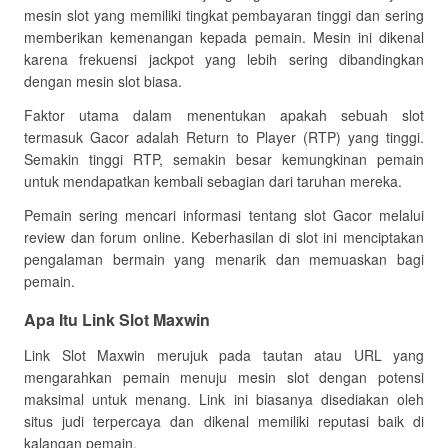
mesin slot yang memiliki tingkat pembayaran tinggi dan sering
memberikan kemenangan kepada pemain. Mesin ini dikenal
karena frekuensi jackpot yang lebih sering dibandingkan
dengan mesin slot biasa.
Faktor utama dalam menentukan apakah sebuah slot
termasuk Gacor adalah Return to Player (RTP) yang tinggi.
Semakin tinggi RTP, semakin besar kemungkinan pemain
untuk mendapatkan kembali sebagian dari taruhan mereka.
Pemain sering mencari informasi tentang slot Gacor melalui
review dan forum online. Keberhasilan di slot ini menciptakan
pengalaman bermain yang menarik dan memuaskan bagi
pemain.
Apa Itu Link Slot Maxwin
Link Slot Maxwin merujuk pada tautan atau URL yang
mengarahkan pemain menuju mesin slot dengan potensi
maksimal untuk menang. Link ini biasanya disediakan oleh
situs judi terpercaya dan dikenal memiliki reputasi baik di
kalangan pemain.