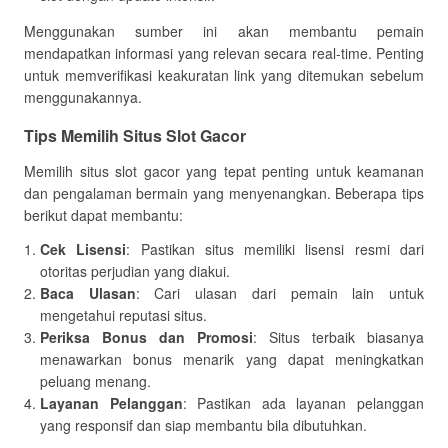
Menggunakan sumber ini akan membantu pemain
mendapatkan informasi yang relevan secara real-time. Penting
untuk memverifikasi keakuratan link yang ditemukan sebelum
menggunakannya.
Tips Memilih Situs Slot Gacor
Memilih situs slot gacor yang tepat penting untuk keamanan
dan pengalaman bermain yang menyenangkan. Beberapa tips
berikut dapat membantu:
Cek Lisensi
: Pastikan situs memiliki lisensi resmi dari
otoritas perjudian yang diakui.
Baca Ulasan
: Cari ulasan dari pemain lain untuk
mengetahui reputasi situs.
Periksa Bonus dan Promosi
: Situs terbaik biasanya
menawarkan bonus menarik yang dapat meningkatkan
peluang menang.
Layanan Pelanggan
: Pastikan ada layanan pelanggan
yang responsif dan siap membantu bila dibutuhkan.