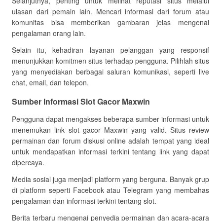
Selanjutnya, penting untuk melihat reputasi situs melalui
ulasan dari pemain lain. Mencari informasi dari forum atau
komunitas bisa memberikan gambaran jelas mengenai
pengalaman orang lain.
Selain itu, kehadiran layanan pelanggan yang responsif
menunjukkan komitmen situs terhadap pengguna. Pilihlah situs
yang menyediakan berbagai saluran komunikasi, seperti live
chat, email, dan telepon.
Sumber Informasi Slot Gacor Maxwin
Pengguna dapat mengakses beberapa sumber informasi untuk
menemukan link slot gacor Maxwin yang valid. Situs review
permainan dan forum diskusi online adalah tempat yang ideal
untuk mendapatkan informasi terkini tentang link yang dapat
dipercaya.
Media sosial juga menjadi platform yang berguna. Banyak grup
di platform seperti Facebook atau Telegram yang membahas
pengalaman dan informasi terkini tentang slot.
Berita terbaru mengenai penyedia permainan dan acara-acara