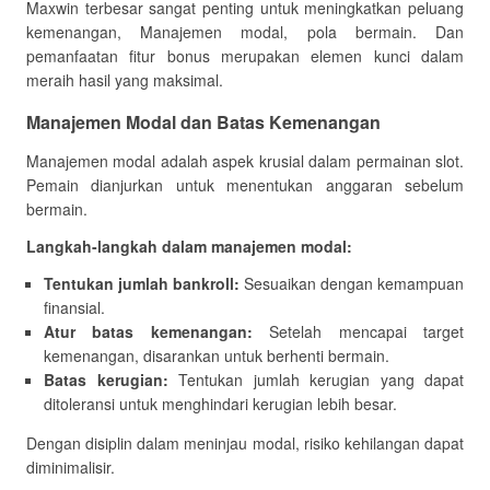
Maxwin terbesar sangat penting untuk meningkatkan peluang
kemenangan, Manajemen modal, pola bermain. Dan
pemanfaatan fitur bonus merupakan elemen kunci dalam
meraih hasil yang maksimal.
Manajemen Modal dan Batas Kemenangan
Manajemen modal adalah aspek krusial dalam permainan slot.
Pemain dianjurkan untuk menentukan anggaran sebelum
bermain.
Langkah-langkah dalam manajemen modal:
Tentukan jumlah bankroll:
Sesuaikan dengan kemampuan
finansial.
Atur batas kemenangan:
Setelah mencapai target
kemenangan, disarankan untuk berhenti bermain.
Batas kerugian:
Tentukan jumlah kerugian yang dapat
ditoleransi untuk menghindari kerugian lebih besar.
Dengan disiplin dalam meninjau modal, risiko kehilangan dapat
diminimalisir.