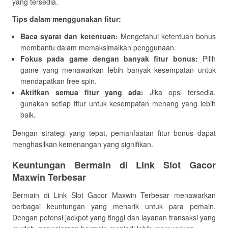
yang tersedia.
Tips dalam menggunakan fitur:
Baca syarat dan ketentuan:
Mengetahui ketentuan bonus
membantu dalam memaksimalkan penggunaan.
Fokus pada game dengan banyak fitur bonus:
Pilih
game yang menawarkan lebih banyak kesempatan untuk
mendapatkan free spin.
Aktifkan semua fitur yang ada:
Jika opsi tersedia,
gunakan setiap fitur untuk kesempatan menang yang lebih
baik.
Dengan strategi yang tepat, pemanfaatan fitur bonus dapat
menghasilkan kemenangan yang signifikan.
Keuntungan Bermain di Link Slot Gacor
Maxwin Terbesar
Bermain di Link Slot Gacor Maxwin Terbesar menawarkan
berbagai keuntungan yang menarik untuk para pemain.
Dengan potensi jackpot yang tinggi dan layanan transaksi yang