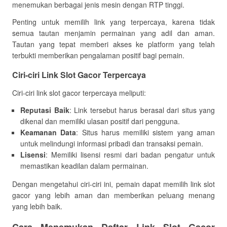
menemukan berbagai jenis mesin dengan RTP tinggi.
Penting untuk memilih link yang terpercaya, karena tidak
semua tautan menjamin permainan yang adil dan aman.
Tautan yang tepat memberi akses ke platform yang telah
terbukti memberikan pengalaman positif bagi pemain.
Ciri-ciri Link Slot Gacor Terpercaya
Ciri-ciri link slot gacor terpercaya meliputi:
Reputasi Baik
: Link tersebut harus berasal dari situs yang
dikenal dan memiliki ulasan positif dari pengguna.
Keamanan Data
: Situs harus memiliki sistem yang aman
untuk melindungi informasi pribadi dan transaksi pemain.
Lisensi
: Memiliki lisensi resmi dari badan pengatur untuk
memastikan keadilan dalam permainan.
Dengan mengetahui ciri-ciri ini, pemain dapat memilih link slot
gacor yang lebih aman dan memberikan peluang menang
yang lebih baik.
Cara Menemukan Daftar Link Slot Gacor