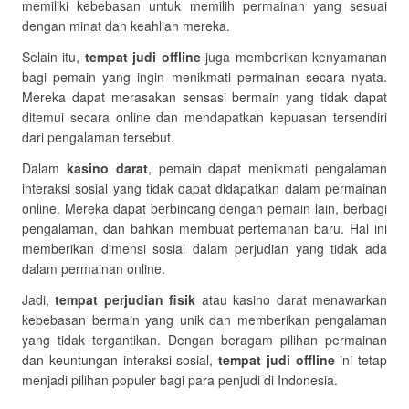
memiliki kebebasan untuk memilih permainan yang sesuai
dengan minat dan keahlian mereka.
Selain itu,
tempat judi offline
juga memberikan kenyamanan
bagi pemain yang ingin menikmati permainan secara nyata.
Mereka dapat merasakan sensasi bermain yang tidak dapat
ditemui secara online dan mendapatkan kepuasan tersendiri
dari pengalaman tersebut.
Dalam
kasino darat
, pemain dapat menikmati pengalaman
interaksi sosial yang tidak dapat didapatkan dalam permainan
online. Mereka dapat berbincang dengan pemain lain, berbagi
pengalaman, dan bahkan membuat pertemanan baru. Hal ini
memberikan dimensi sosial dalam perjudian yang tidak ada
dalam permainan online.
Jadi,
tempat perjudian fisik
atau kasino darat menawarkan
kebebasan bermain yang unik dan memberikan pengalaman
yang tidak tergantikan. Dengan beragam pilihan permainan
dan keuntungan interaksi sosial,
tempat judi offline
ini tetap
menjadi pilihan populer bagi para penjudi di Indonesia.