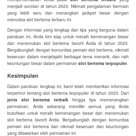
menjadi sorotan di tahun 2023. Nikmati pengalaman bermain
yang lebih seru dan menangkan jackpot besar dengan
mencoba slot bertema terbaru ini.
Dengan informasi yang lengkap dan tips yang berguna dalam
panduan ini, Anda kini siap untuk meraih kemenangan besar
dan menemukan slot bertema favorit Anda di tahun 2023.
Bergabunglah dengan komunitas pemain slot bertema, nikmati
keseruan dalam menjelajahi berbagai tema menarik, dan raih
keuntungan besar dalam permainan
slot bertema terpopuler
.
Kesimpulan
Dalam panduan lengkap ini, kami telah memberikan informasi
terperinci tentang slot bertema terpopuler di tahun 2023. Dari
jenis slot bertema terbaik
hingga tips memenangkan
permainan, Anda sekarang memiliki semua yang Anda
butuhkan untuk meraih kemenangan besar dan menemukan
slot bertema favorit Anda. Bergabunglah dengan komunitas
pemain slot bertema dan nikmati keseruan dan keuntungan
yang ditawarkan oleh permainan ini.