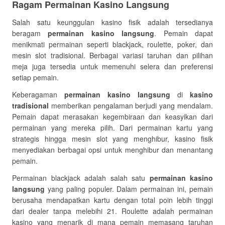
Ragam Permainan Kasino Langsung
Salah satu keunggulan kasino fisik adalah tersedianya
beragam
permainan kasino langsung
. Pemain dapat
menikmati permainan seperti blackjack, roulette, poker, dan
mesin slot tradisional. Berbagai variasi taruhan dan pilihan
meja juga tersedia untuk memenuhi selera dan preferensi
setiap pemain.
Keberagaman
permainan kasino langsung
di
kasino
tradisional
memberikan pengalaman berjudi yang mendalam.
Pemain dapat merasakan kegembiraan dan keasyikan dari
permainan yang mereka pilih. Dari permainan kartu yang
strategis hingga mesin slot yang menghibur, kasino fisik
menyediakan berbagai opsi untuk menghibur dan menantang
pemain.
Permainan blackjack adalah salah satu
permainan kasino
langsung
yang paling populer. Dalam permainan ini, pemain
berusaha mendapatkan kartu dengan total poin lebih tinggi
dari dealer tanpa melebihi 21. Roulette adalah permainan
kasino yang menarik di mana pemain memasang taruhan