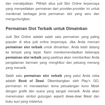
dan menakjubkan. Pilihlah situs judi Slot Online terpercaya
yang menyediakan permainan dari provider-provider ini untuk
menikmati berbagai jenis permainan slot yang seru dan
menguntungkan.
Permainan Slot Terbaik untuk Dimainkan
Judi Slot Online adalah salah satu permainan yang paling
populer di situs judi online terpercaya. Jika Anda mencari
permainan slot terbaik
untuk dimainkan, Anda telah datang
ke tempat yang tepat. Kami merekomendasikan beberapa
permainan slot terbaik
yang pastinya akan memberikan Anda
pengalaman bermain yang menghibur dan peluang menang
yang menarik.
Salah satu
permainan slot terbaik
yang patut Anda coba
adalah
Book of Dead
. Dikembangkan oleh Play’n GO,
permainan ini menawarkan tema petualangan kuno Mesir
dengan grafik dan suara yang sangat menarik. Anda akan
menemukan simbol gulungan seperti dewa-dewi Mesir dan
buku suci yang misterius.