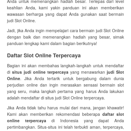
Anda untuk memenangkan hadiah besar. Terlepas dari level
keahlian Anda, kami yakin panduan ini akan memberikan
wawasan berharga yang dapat Anda gunakan saat bermain
judi Slot Online.
Jadi, jika Anda ingin mempelajari cara bermain judi Slot Online
dengan baik dan memenangkan hadiah yang besar, simak
panduan lengkap kami dalam bagian berikutnya!
Daftar Slot Online Terpercaya
Bagian ini akan membahas langkah-langkah untuk mendaftar
di
situs judi online terpercaya
yang menawarkan
judi Slot
Online
. Jika Anda tertarik untuk bergabung dalam dunia
perjudian online dan ingin merasakan sensasi bermain slot
yang seru, maka langkah pertama yang harus Anda lakukan
adalah mendaftar di situs judi Slot Online terpercaya.
Jika Anda tidak tahu harus mulai dari mana, jangan khawatir!
Kami akan memberikan rekomendasi beberapa
daftar slot
online terpercaya
di Indonesia yang dapat Anda
pertimbangkan. Situs-situs ini telah terbukti aman, terpercaya,