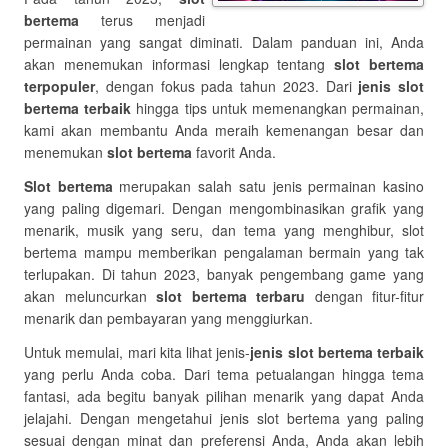
bertema
terus menjadi
permainan yang sangat diminati. Dalam panduan ini, Anda
akan menemukan informasi lengkap tentang
slot bertema
terpopuler
, dengan fokus pada tahun 2023. Dari
jenis slot
bertema terbaik
hingga tips untuk memenangkan permainan,
kami akan membantu Anda meraih kemenangan besar dan
menemukan
slot bertema
favorit Anda.
Slot bertema
merupakan salah satu jenis permainan kasino
yang paling digemari. Dengan mengombinasikan grafik yang
menarik, musik yang seru, dan tema yang menghibur, slot
bertema mampu memberikan pengalaman bermain yang tak
terlupakan. Di tahun 2023, banyak pengembang game yang
akan meluncurkan
slot bertema terbaru
dengan fitur-fitur
menarik dan pembayaran yang menggiurkan.
Untuk memulai, mari kita lihat jenis-
jenis slot bertema terbaik
yang perlu Anda coba. Dari tema petualangan hingga tema
fantasi, ada begitu banyak pilihan menarik yang dapat Anda
jelajahi. Dengan mengetahui jenis slot bertema yang paling
sesuai dengan minat dan preferensi Anda, Anda akan lebih