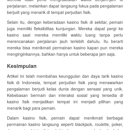
perjalanan, melainkan dapat langsung fokus pada pengalaman
berjudi yang menarik di tempat perjudian fisik.
Selain itu, dengan keberadaan kasino fisik di sekitar, pemain
juga memiliki fleksibilitas kunjungan. Mereka dapat pergi ke
kasino saat mereka memiliki waktu luang tanpa perlu
merencanakan perjalanan jauh terlebih dahulu. Itu berarti
mereka bisa menikmati permainan kasino kapan pun mereka
menginginkannya, bahkan hanya untuk beberapa jam saja.
Kesimpulan
Artikel ini telah membahas keunggulan dan daya tarik kasino
fisik di Indonesia, tempat perjudian fisik yang menawarkan
pengalaman berjudi kelas dunia dengan sensasi yang unik.
Kebebasan bermain dan interaksi sosial yang tersedia di
kasino fisik menjadikan tempat ini menjadi pilihan yang
menarik bagi para pemain.
Dalam kasino fisik, pemain dapat menikmati berbagai
permainan kasino langsung seperti blackjack, roulette, poker,