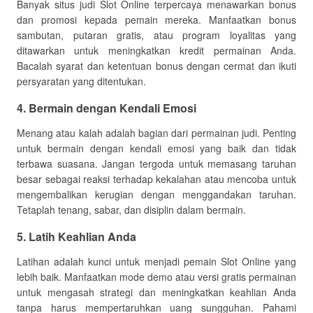
Banyak situs judi Slot Online terpercaya menawarkan bonus
dan promosi kepada pemain mereka. Manfaatkan bonus
sambutan, putaran gratis, atau program loyalitas yang
ditawarkan untuk meningkatkan kredit permainan Anda.
Bacalah syarat dan ketentuan bonus dengan cermat dan ikuti
persyaratan yang ditentukan.
4. Bermain dengan Kendali Emosi
Menang atau kalah adalah bagian dari permainan judi. Penting
untuk bermain dengan kendali emosi yang baik dan tidak
terbawa suasana. Jangan tergoda untuk memasang taruhan
besar sebagai reaksi terhadap kekalahan atau mencoba untuk
mengembalikan kerugian dengan menggandakan taruhan.
Tetaplah tenang, sabar, dan disiplin dalam bermain.
5. Latih Keahlian Anda
Latihan adalah kunci untuk menjadi pemain Slot Online yang
lebih baik. Manfaatkan mode demo atau versi gratis permainan
untuk mengasah strategi dan meningkatkan keahlian Anda
tanpa harus mempertaruhkan uang sungguhan. Pahami