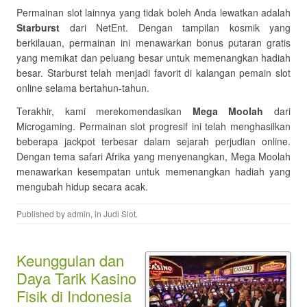
Permainan slot lainnya yang tidak boleh Anda lewatkan adalah
Starburst
dari NetEnt. Dengan tampilan kosmik yang
berkilauan, permainan ini menawarkan bonus putaran gratis
yang memikat dan peluang besar untuk memenangkan hadiah
besar. Starburst telah menjadi favorit di kalangan pemain slot
online selama bertahun-tahun.
Terakhir, kami merekomendasikan
Mega Moolah
dari
Microgaming. Permainan slot progresif ini telah menghasilkan
beberapa jackpot terbesar dalam sejarah perjudian online.
Dengan tema safari Afrika yang menyenangkan, Mega Moolah
menawarkan kesempatan untuk memenangkan hadiah yang
mengubah hidup secara acak.
Published by
admin
, in
Judi Slot
.
Keunggulan dan
Daya Tarik Kasino
Fisik di Indonesia