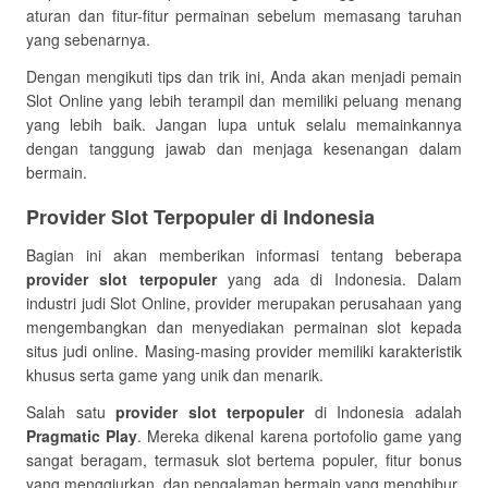
aturan dan fitur-fitur permainan sebelum memasang taruhan
yang sebenarnya.
Dengan mengikuti tips dan trik ini, Anda akan menjadi pemain
Slot Online yang lebih terampil dan memiliki peluang menang
yang lebih baik. Jangan lupa untuk selalu memainkannya
dengan tanggung jawab dan menjaga kesenangan dalam
bermain.
Provider Slot Terpopuler di Indonesia
Bagian ini akan memberikan informasi tentang beberapa
provider slot terpopuler
yang ada di Indonesia. Dalam
industri judi Slot Online, provider merupakan perusahaan yang
mengembangkan dan menyediakan permainan slot kepada
situs judi online. Masing-masing provider memiliki karakteristik
khusus serta game yang unik dan menarik.
Salah satu
provider slot terpopuler
di Indonesia adalah
Pragmatic Play
. Mereka dikenal karena portofolio game yang
sangat beragam, termasuk slot bertema populer, fitur bonus
yang menggiurkan, dan pengalaman bermain yang menghibur.