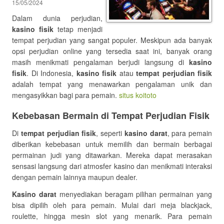
15/05/2024
Dalam dunia perjudian,
kasino fisik
tetap menjadi
tempat perjudian yang sangat populer. Meskipun ada banyak
opsi perjudian online yang tersedia saat ini, banyak orang
masih menikmati pengalaman berjudi langsung di
kasino
fisik
. Di Indonesia,
kasino fisik
atau
tempat perjudian fisik
adalah tempat yang menawarkan pengalaman unik dan
mengasyikkan bagi para pemain.
situs koitoto
Kebebasan Bermain di Tempat Perjudian Fisik
Di
tempat perjudian fisik
, seperti
kasino darat
, para pemain
diberikan kebebasan untuk memilih dan bermain berbagai
permainan judi yang ditawarkan. Mereka dapat merasakan
sensasi langsung dari atmosfer kasino dan menikmati interaksi
dengan pemain lainnya maupun dealer.
Kasino darat
menyediakan beragam pilihan permainan yang
bisa dipilih oleh para pemain. Mulai dari meja blackjack,
roulette, hingga mesin slot yang menarik. Para pemain