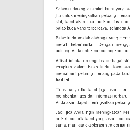
Selamat datang di artikel kami yang 
jitu untuk meningkatkan peluang menan
sini, kami akan memberikan tips dan 
balap kuda yang terpercaya, sehingga
Balap kuda adalah olahraga yang memb
meraih keberhasilan. Dengan menggu
peluang Anda untuk memenangkan taruh
Artikel ini akan mengulas berbagai st
terapkan dalam balap kuda. Kami ak
memahami peluang menang pada taruh
hari ini
.
Tidak hanya itu, kami juga akan mem
memberikan tips dan informasi terbaru.
Anda akan dapat meningkatkan peluan
Jadi, jika Anda ingin meningkatkan ke
artikel menarik kami yang akan memb
sama, mari kita eksplorasi strategi jitu
t