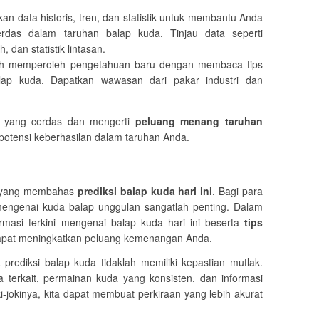
an data historis, tren, dan statistik untuk membantu Anda
rdas dalam taruhan balap kuda. Tinjau data seperti
, dan statistik lintasan.
lah memperoleh pengetahuan baru dengan membaca tips
lap kuda. Dapatkan wawasan dari pakar industri dan
h yang cerdas dan mengerti
peluang menang taruhan
potensi keberhasilan dalam taruhan Anda.
mi yang membahas
prediksi balap kuda hari ini
. Bagi para
 mengenai kuda balap unggulan sangatlah penting. Dalam
ormasi terkini mengenai balap kuda hari ini beserta
tips
pat meningkatkan peluang kemenangan Anda.
prediksi balap kuda tidaklah memiliki kepastian mutlak.
 terkait, permainan kuda yang konsisten, dan informasi
i-jokinya, kita dapat membuat perkiraan yang lebih akurat