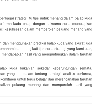
berbagai strategi jitu tips untuk menang dalam balap kuda
 performa kuda balap dengan seksama serta menerapkan
kunci kesuksesan dalam memperoleh peluang menang yang
n dan menggunakan prediksi balap kuda yang akurat juga
emahami dan mengikuti tips serta strategi yang kami ulas,
 mendapatkan hasil yang menguntungkan dalam taruhan
alap kuda bukanlah sekedar keberuntungan semata.
n yang mendalam tentang strategi, analisis performa,
n komitmen untuk terus belajar dan merencanakan taruhan
malkan peluang menang dan memperoleh hasil yang