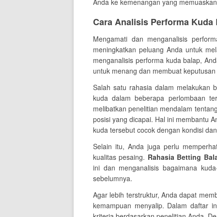
Anda ke kemenangan yang memuaskan
Cara Analisis Performa Kuda
Mengamati dan menganalisis perfor
meningkatkan peluang Anda untuk me
menganalisis performa kuda balap, Anda
untuk menang dan membuat keputusan be
Salah satu rahasia dalam melakukan b
kuda dalam beberapa perlombaan ter
melibatkan penelitian mendalam tentang
posisi yang dicapai. Hal ini membantu 
kuda tersebut cocok dengan kondisi da
Selain itu, Anda juga perlu memperhati
kualitas pesaing.
Rahasia Betting Ba
ini dan menganalisis bagaimana kuda-
sebelumnya.
Agar lebih terstruktur, Anda dapat memb
kemampuan menyalip. Dalam daftar ini
kriteria berdasarkan penelitian Anda. 