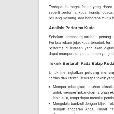
Terdapat berbagai faktor yang dapa
seperti performa kuda, kondisi cuaca
peluang menang, ada beberapa teknik b
Analisis Performa Kuda
Sebelum memasang taruhan, penting un
Periksa rekam jejak kuda tersebut, te
performa di lintasan yang akan digu
dapat memperoleh pemahaman yang leb
Teknik Bertaruh Pada Balap Kud
Untuk meningkatkan
peluang menan
cerdas dan efektif. Beberapa teknik yan
Mempertimbangkan taruhan eksotis: 
untuk mempertimbangkan taruhan eksot
lebih sulit, tetapi dapat memiliki pem
Mengelola bankroll dengan bijak: Te
dengan anggaran Anda. Hindari ta