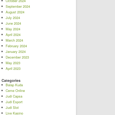
October 2024
September 2024
August 2024
July 2024
June 2024
May 2024
April 2024
March 2024
February 2024
January 2024
December 2023
May 2023
April 2023
Categories
Balap Kuda
Ceme Online
Judi Capsa
Judi Esport
Judi Slot
Live Kasino