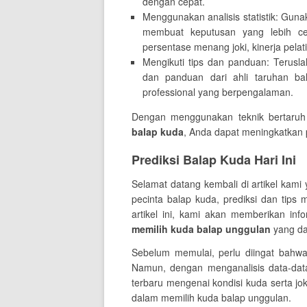
dengan cepat.
Menggunakan analisis statistik: Gunak
membuat keputusan yang lebih ce
persentase menang joki, kinerja pelatih
Mengikuti tips dan panduan: Terus
dan panduan dari ahli taruhan ba
professional yang berpengalaman.
Dengan menggunakan teknik bertaru
balap kuda
, Anda dapat meningkatkan 
Prediksi Balap Kuda Hari Ini
Selamat datang kembali di artikel ka
pecinta balap kuda, prediksi dan tips
artikel ini, kami akan memberikan inf
memilih kuda balap unggulan
yang da
Sebelum memulai, perlu diingat bahwa 
Namun, dengan menganalisis data-data
terbaru mengenai kondisi kuda serta jok
dalam memilih kuda balap unggulan.