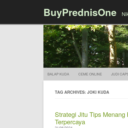
BuyPrednisOne
Ni
BALAP KUDA
CEME ONLINE
JUDI CAP
TAG ARCHIVES: JOKI KUDA
Strategi Jitu Tips Menang
Terpercaya
21/06/2024