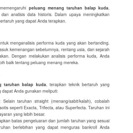
t memengaruhi
peluang menang taruhan balap kuda
,
, dan analisis data historis. Dalam upaya meningkatkan
ertaruh yang dapat Anda terapkan.
tuk menganalisis performa kuda yang akan bertanding.
rmasuk kemenangan sebelumnya, rentang usia, dan sejarah
nakan. Dengan melakukan analisis performa kuda, Anda
ih baik tentang peluang menang mereka.
a
g taruhan balap kuda
, terapkan teknik bertaruh yang
g dapat Anda gunakan meliputi:
Selain taruhan straight (menang/sabit/kalah), cobalah
is seperti Exacta, Trifecta, atau Superfecta. Taruhan ini
bayaran yang lebih besar.
tapkan batas pengeluaran dan jumlah taruhan yang sesuai
ruhan berlebihan yang dapat menguras bankroll Anda