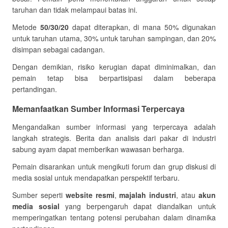
taruhan dan tidak melampaui batas ini.
Metode
50/30/20
dapat diterapkan, di mana 50% digunakan
untuk taruhan utama, 30% untuk taruhan sampingan, dan 20%
disimpan sebagai cadangan.
Dengan demikian, risiko kerugian dapat diminimalkan, dan
pemain tetap bisa berpartisipasi dalam beberapa
pertandingan.
Memanfaatkan Sumber Informasi Terpercaya
Mengandalkan sumber informasi yang terpercaya adalah
langkah strategis. Berita dan analisis dari pakar di industri
sabung ayam dapat memberikan wawasan berharga.
Pemain disarankan untuk mengikuti forum dan grup diskusi di
media sosial untuk mendapatkan perspektif terbaru.
Sumber seperti
website resmi
,
majalah industri
, atau
akun
media sosial
yang berpengaruh dapat diandalkan untuk
memperingatkan tentang potensi perubahan dalam dinamika