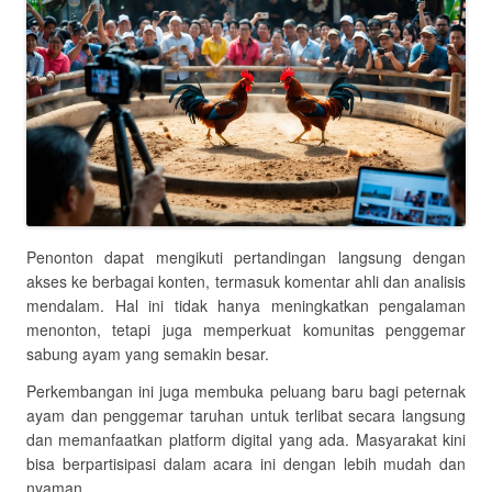
Penonton dapat mengikuti pertandingan langsung dengan
akses ke berbagai konten, termasuk komentar ahli dan analisis
mendalam. Hal ini tidak hanya meningkatkan pengalaman
menonton, tetapi juga memperkuat komunitas penggemar
sabung ayam yang semakin besar.
Perkembangan ini juga membuka peluang baru bagi peternak
ayam dan penggemar taruhan untuk terlibat secara langsung
dan memanfaatkan platform digital yang ada. Masyarakat kini
bisa berpartisipasi dalam acara ini dengan lebih mudah dan
nyaman.