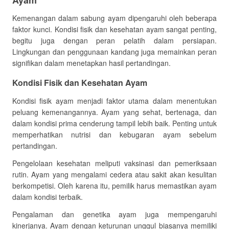
Kemenangan dalam sabung ayam dipengaruhi oleh beberapa
faktor kunci. Kondisi fisik dan kesehatan ayam sangat penting,
begitu juga dengan peran pelatih dalam persiapan.
Lingkungan dan penggunaan kandang juga memainkan peran
signifikan dalam menetapkan hasil pertandingan.
Kondisi Fisik dan Kesehatan Ayam
Kondisi fisik ayam menjadi faktor utama dalam menentukan
peluang kemenangannya. Ayam yang sehat, bertenaga, dan
dalam kondisi prima cenderung tampil lebih baik. Penting untuk
memperhatikan nutrisi dan kebugaran ayam sebelum
pertandingan.
Pengelolaan kesehatan meliputi vaksinasi dan pemeriksaan
rutin. Ayam yang mengalami cedera atau sakit akan kesulitan
berkompetisi. Oleh karena itu, pemilik harus memastikan ayam
dalam kondisi terbaik.
Pengalaman dan genetika ayam juga mempengaruhi
kinerjanya. Ayam dengan keturunan unggul biasanya memiliki