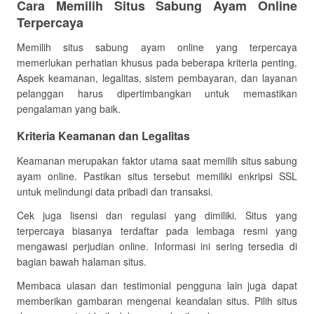
Cara Memilih Situs Sabung Ayam Online
Terpercaya
Memilih situs sabung ayam online yang terpercaya
memerlukan perhatian khusus pada beberapa kriteria penting.
Aspek keamanan, legalitas, sistem pembayaran, dan layanan
pelanggan harus dipertimbangkan untuk memastikan
pengalaman yang baik.
Kriteria Keamanan dan Legalitas
Keamanan merupakan faktor utama saat memilih situs sabung
ayam online. Pastikan situs tersebut memiliki enkripsi SSL
untuk melindungi data pribadi dan transaksi.
Cek juga lisensi dan regulasi yang dimiliki. Situs yang
terpercaya biasanya terdaftar pada lembaga resmi yang
mengawasi perjudian online. Informasi ini sering tersedia di
bagian bawah halaman situs.
Membaca ulasan dan testimonial pengguna lain juga dapat
memberikan gambaran mengenai keandalan situs. Pilih situs