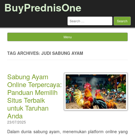
BuyPrednisOne
Search
for:
Menu
Skip to content
TAG ARCHIVES: JUDI SABUNG AYAM
Sabung Ayam
Online Terpercaya:
Panduan Memilih
Situs Terbaik
untuk Taruhan
Anda
23/07/2025
Dalam dunia sabung ayam, menemukan platform online yang