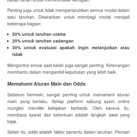
Penting juga untuk tidak mempertaruhkan semua modal dalam
satu taruhan. Disarankan untuk membagi modal menjadi
beberapa bagian:
50% untuk taruhan utama
20% untuk taruhan cadangan
30% untuk evaluasi apakah ingin melanjutkan atau
tidak
Mengontrol emosi saat kalah juga sangat penting. Ketenangan
membantu dalam mengambil keputusan yang lebih baik.
Memahami Aturan Main dan Odds
Sebelum bermain, sangat penting untuk memahami aturan
main yang berlaku. Setiap platform sabung ayam online
mungkin memiliki kebijakan berbeda. Oleh karena itu,
membaca syarat dan ketentuan adalah langkah awal yang
bijak.
Selain itu, odds adalah faktor penentu dalam taruhan. Pemain