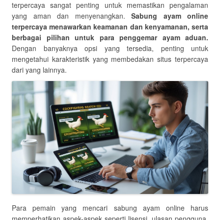
terpercaya sangat penting untuk memastikan pengalaman
yang aman dan menyenangkan.
Sabung ayam online
terpercaya menawarkan keamanan dan kenyamanan, serta
berbagai pilihan untuk para penggemar ayam aduan.
Dengan banyaknya opsi yang tersedia, penting untuk
mengetahui karakteristik yang membedakan situs terpercaya
dari yang lainnya.
Para pemain yang mencari sabung ayam online harus
memperhatikan aspek-aspek seperti lisensi, ulasan pengguna,