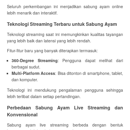
Seluruh perkembangan ini menjadikan sabung ayam online
lebih menarik dan interaktif.
Teknologi Streaming Terbaru untuk Sabung Ayam
Teknologi streaming saat ini memungkinkan kualitas tayangan
yang lebih baik dan latensi yang lebih rendah.
Fitur-fitur baru yang banyak diterapkan termasuk:
360-Degree Streaming
: Pengguna dapat melihat dari
berbagai sudut.
Multi-Platform Access
: Bisa ditonton di smartphone, tablet,
dan komputer.
Teknologi ini mendukung pengalaman pengguna sehingga
lebih terlibat dalam setiap pertandingan.
Perbedaan Sabung Ayam Live Streaming dan
Konvensional
Sabung ayam live streaming berbeda dengan bentuk