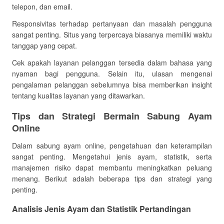
telepon, dan email.
Responsivitas terhadap pertanyaan dan masalah pengguna
sangat penting. Situs yang terpercaya biasanya memiliki waktu
tanggap yang cepat.
Cek apakah layanan pelanggan tersedia dalam bahasa yang
nyaman bagi pengguna. Selain itu, ulasan mengenai
pengalaman pelanggan sebelumnya bisa memberikan insight
tentang kualitas layanan yang ditawarkan.
Tips dan Strategi Bermain Sabung Ayam
Online
Dalam sabung ayam online, pengetahuan dan keterampilan
sangat penting. Mengetahui jenis ayam, statistik, serta
manajemen risiko dapat membantu meningkatkan peluang
menang. Berikut adalah beberapa tips dan strategi yang
penting.
Analisis Jenis Ayam dan Statistik Pertandingan