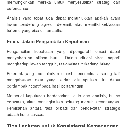
memungkinkan mereka untuk menyesuaikan strategi dan
perencanaan.
Analisis yang tepat juga dapat menunjukkan apakah ayam
lawan cenderung agresif, defensif, atau memiliki kebiasaan
tertentu yang bisa dimanfaatkan.
Emosi dalam Pengambilan Keputusan
Pengambilan keputusan yang dipengaruhi emosi dapat
menyebabkan pilihan buruk. Dalam situasi stres, seperti
menghadapi lawan tangguh, rasionalitas terkadang hilang.
Peternak yang membiarkan emosi mendominasi sering kali
mengabaikan data yang sudah dikumpulkan. Ini dapat
berdampak negatif pada hasil pertarungan.
Membuat keputusan berdasarkan fakta dan analisis, bukan
perasaan, akan meningkatkan peluang meraih kemenangan.
Pemisahan antara rasa pribadi dan pendekatan strategis
adalah kunci sukses.
Tips Lanjutan untuk Konsistensi Kemenangan