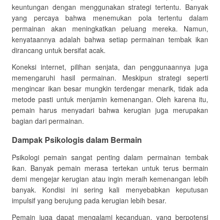
keuntungan dengan menggunakan strategi tertentu. Banyak
yang percaya bahwa menemukan pola tertentu dalam
permainan akan meningkatkan peluang mereka. Namun,
kenyataannya adalah bahwa setiap permainan tembak ikan
dirancang untuk bersifat acak.
Koneksi internet, pilihan senjata, dan penggunaannya juga
memengaruhi hasil permainan. Meskipun strategi seperti
mengincar ikan besar mungkin terdengar menarik, tidak ada
metode pasti untuk menjamin kemenangan. Oleh karena itu,
pemain harus menyadari bahwa kerugian juga merupakan
bagian dari permainan.
Dampak Psikologis dalam Bermain
Psikologi pemain sangat penting dalam permainan tembak
ikan. Banyak pemain merasa tertekan untuk terus bermain
demi mengejar kerugian atau ingin meraih kemenangan lebih
banyak. Kondisi ini sering kali menyebabkan keputusan
impulsif yang berujung pada kerugian lebih besar.
Pemain juga dapat mengalami kecanduan, yang berpotensi