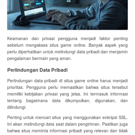
Keamanan dan privasi pengguna menjadi faktor penting
sebelum mengakses situs game online. Banyak aspek yang
perlu diperhatikan untuk melindungi data pribadi dan menjamin
pengalaman bermain yang aman.
Perlindungan Data Pribadi
Perlindungan data pribadi di situs game online harus menjadi
prioritas. Pengguna perlu memastikan bahwa situs tersebut
memiliki kebijakan privasi yang jelas. Ini termasuk informasi
tentang bagaimana data dikumpulkan, digunakan, dan
dilindungi.
Penting untuk mencari situs yang menggunakan enkripsi SSL.
Ini akan melindungi data saat dalam pengiriman. Pastikan juga
bahwa situs meminta informasi pribadi yang relevan dan tidak