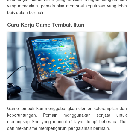
yang mendalam, pemain bisa membuat keputusan yang lebih
baik dalam bermain.
Cara Kerja Game Tembak Ikan
Game tembak ikan menggabungkan elemen keterampilan dan
keberuntungan. Pemain menggunakan senjata untuk
menangkap ikan yang muncul di layar, tetapi beberapa fitur
dan mekanisme mempengaruhi pengalaman bermain.