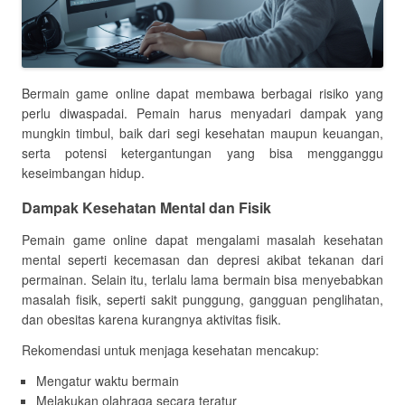
Bermain game online dapat membawa berbagai risiko yang
perlu diwaspadai. Pemain harus menyadari dampak yang
mungkin timbul, baik dari segi kesehatan maupun keuangan,
serta potensi ketergantungan yang bisa mengganggu
keseimbangan hidup.
Dampak Kesehatan Mental dan Fisik
Pemain game online dapat mengalami masalah kesehatan
mental seperti kecemasan dan depresi akibat tekanan dari
permainan. Selain itu, terlalu lama bermain bisa menyebabkan
masalah fisik, seperti sakit punggung, gangguan penglihatan,
dan obesitas karena kurangnya aktivitas fisik.
Rekomendasi untuk menjaga kesehatan mencakup:
Mengatur waktu bermain
Melakukan olahraga secara teratur