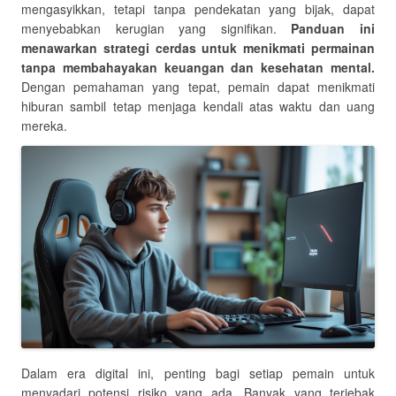
mengasyikkan, tetapi tanpa pendekatan yang bijak, dapat
menyebabkan kerugian yang signifikan.
Panduan ini
menawarkan strategi cerdas untuk menikmati permainan
tanpa membahayakan keuangan dan kesehatan mental.
Dengan pemahaman yang tepat, pemain dapat menikmati
hiburan sambil tetap menjaga kendali atas waktu dan uang
mereka.
Dalam era digital ini, penting bagi setiap pemain untuk
menyadari potensi risiko yang ada. Banyak yang terjebak