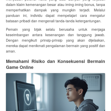
dalam klaim kemenangan besar atau iming-iming bonus, tanpa
memperhatikan dampak yang mungkin terjadi. Melalui
panduan ini, individu dapat mempelajari cara mengatur
batasan pribadi dan mengenali tanda-tanda ketergantungan.
Pemain yang bijak selalu berusaha untuk menjaga
keseimbangan antara kesenangan dan tanggung jawab.
Dengan mengikuti prinsip-prinsip yang akan dijelaskan,
mereka dapat menikmati pengalaman bermain yang positif dan
aman.
Memahami Risiko dan Konsekuensi Bermain
Game Online