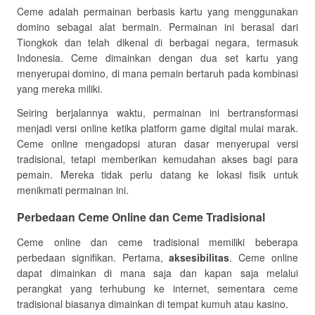
Ceme adalah permainan berbasis kartu yang menggunakan
domino sebagai alat bermain. Permainan ini berasal dari
Tiongkok dan telah dikenal di berbagai negara, termasuk
Indonesia. Ceme dimainkan dengan dua set kartu yang
menyerupai domino, di mana pemain bertaruh pada kombinasi
yang mereka miliki.
Seiring berjalannya waktu, permainan ini bertransformasi
menjadi versi online ketika platform game digital mulai marak.
Ceme online mengadopsi aturan dasar menyerupai versi
tradisional, tetapi memberikan kemudahan akses bagi para
pemain. Mereka tidak perlu datang ke lokasi fisik untuk
menikmati permainan ini.
Perbedaan Ceme Online dan Ceme Tradisional
Ceme online dan ceme tradisional memiliki beberapa
perbedaan signifikan. Pertama,
aksesibilitas
. Ceme online
dapat dimainkan di mana saja dan kapan saja melalui
perangkat yang terhubung ke internet, sementara ceme
tradisional biasanya dimainkan di tempat kumuh atau kasino.