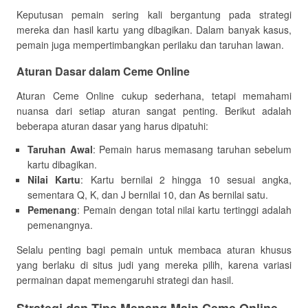
Keputusan pemain sering kali bergantung pada strategi
mereka dan hasil kartu yang dibagikan. Dalam banyak kasus,
pemain juga mempertimbangkan perilaku dan taruhan lawan.
Aturan Dasar dalam Ceme Online
Aturan Ceme Online cukup sederhana, tetapi memahami
nuansa dari setiap aturan sangat penting. Berikut adalah
beberapa aturan dasar yang harus dipatuhi:
Taruhan Awal
: Pemain harus memasang taruhan sebelum
kartu dibagikan.
Nilai Kartu
: Kartu bernilai 2 hingga 10 sesuai angka,
sementara Q, K, dan J bernilai 10, dan As bernilai satu.
Pemenang
: Pemain dengan total nilai kartu tertinggi adalah
pemenangnya.
Selalu penting bagi pemain untuk membaca aturan khusus
yang berlaku di situs judi yang mereka pilih, karena variasi
permainan dapat memengaruhi strategi dan hasil.