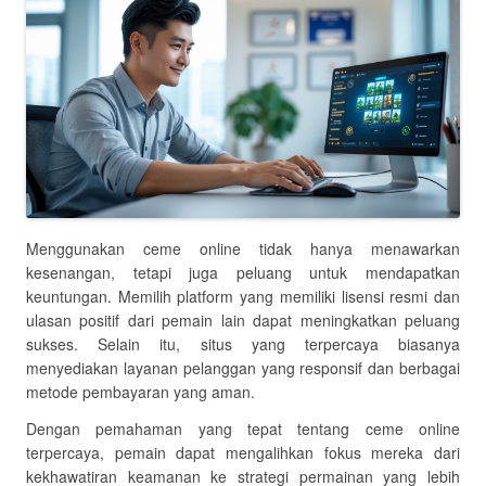
Menggunakan ceme online tidak hanya menawarkan
kesenangan, tetapi juga peluang untuk mendapatkan
keuntungan. Memilih platform yang memiliki lisensi resmi dan
ulasan positif dari pemain lain dapat meningkatkan peluang
sukses. Selain itu, situs yang terpercaya biasanya
menyediakan layanan pelanggan yang responsif dan berbagai
metode pembayaran yang aman.
Dengan pemahaman yang tepat tentang ceme online
terpercaya, pemain dapat mengalihkan fokus mereka dari
kekhawatiran keamanan ke strategi permainan yang lebih