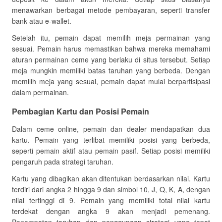
menawarkan berbagai metode pembayaran, seperti transfer
bank atau e-wallet.
Setelah itu, pemain dapat memilih meja permainan yang
sesuai. Pemain harus memastikan bahwa mereka memahami
aturan permainan ceme yang berlaku di situs tersebut. Setiap
meja mungkin memiliki batas taruhan yang berbeda. Dengan
memilih meja yang sesuai, pemain dapat mulai berpartisipasi
dalam permainan.
Pembagian Kartu dan Posisi Pemain
Dalam ceme online, pemain dan dealer mendapatkan dua
kartu. Pemain yang terlibat memiliki posisi yang berbeda,
seperti pemain aktif atau pemain pasif. Setiap posisi memiliki
pengaruh pada strategi taruhan.
Kartu yang dibagikan akan ditentukan berdasarkan nilai. Kartu
terdiri dari angka 2 hingga 9 dan simbol 10, J, Q, K, A, dengan
nilai tertinggi di 9. Pemain yang memiliki total nilai kartu
terdekat dengan angka 9 akan menjadi pemenang.