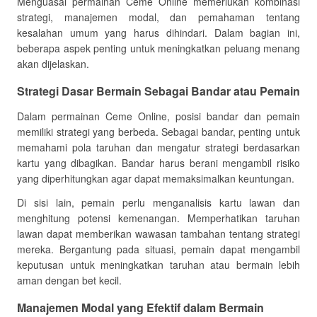
Menguasai permainan Ceme Online memerlukan kombinasi
strategi, manajemen modal, dan pemahaman tentang
kesalahan umum yang harus dihindari. Dalam bagian ini,
beberapa aspek penting untuk meningkatkan peluang menang
akan dijelaskan.
Strategi Dasar Bermain Sebagai Bandar atau Pemain
Dalam permainan Ceme Online, posisi bandar dan pemain
memiliki strategi yang berbeda. Sebagai bandar, penting untuk
memahami pola taruhan dan mengatur strategi berdasarkan
kartu yang dibagikan. Bandar harus berani mengambil risiko
yang diperhitungkan agar dapat memaksimalkan keuntungan.
Di sisi lain, pemain perlu menganalisis kartu lawan dan
menghitung potensi kemenangan. Memperhatikan taruhan
lawan dapat memberikan wawasan tambahan tentang strategi
mereka. Bergantung pada situasi, pemain dapat mengambil
keputusan untuk meningkatkan taruhan atau bermain lebih
aman dengan bet kecil.
Manajemen Modal yang Efektif dalam Bermain