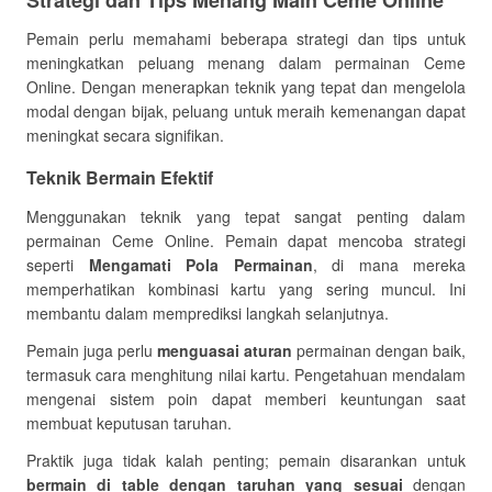
Strategi dan Tips Menang Main Ceme Online
Pemain perlu memahami beberapa strategi dan tips untuk
meningkatkan peluang menang dalam permainan Ceme
Online. Dengan menerapkan teknik yang tepat dan mengelola
modal dengan bijak, peluang untuk meraih kemenangan dapat
meningkat secara signifikan.
Teknik Bermain Efektif
Menggunakan teknik yang tepat sangat penting dalam
permainan Ceme Online. Pemain dapat mencoba strategi
seperti
Mengamati Pola Permainan
, di mana mereka
memperhatikan kombinasi kartu yang sering muncul. Ini
membantu dalam memprediksi langkah selanjutnya.
Pemain juga perlu
menguasai aturan
permainan dengan baik,
termasuk cara menghitung nilai kartu. Pengetahuan mendalam
mengenai sistem poin dapat memberi keuntungan saat
membuat keputusan taruhan.
Praktik juga tidak kalah penting; pemain disarankan untuk
bermain di table dengan taruhan yang sesuai
dengan