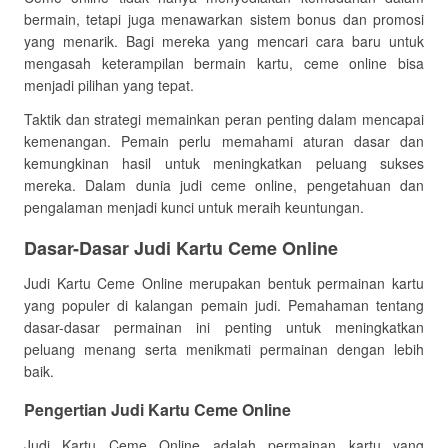
bermain, tetapi juga menawarkan sistem bonus dan promosi
yang menarik. Bagi mereka yang mencari cara baru untuk
mengasah keterampilan bermain kartu, ceme online bisa
menjadi pilihan yang tepat.
Taktik dan strategi memainkan peran penting dalam mencapai
kemenangan. Pemain perlu memahami aturan dasar dan
kemungkinan hasil untuk meningkatkan peluang sukses
mereka. Dalam dunia judi ceme online, pengetahuan dan
pengalaman menjadi kunci untuk meraih keuntungan.
Dasar-Dasar Judi Kartu Ceme Online
Judi Kartu Ceme Online merupakan bentuk permainan kartu
yang populer di kalangan pemain judi. Pemahaman tentang
dasar-dasar permainan ini penting untuk meningkatkan
peluang menang serta menikmati permainan dengan lebih
baik.
Pengertian Judi Kartu Ceme Online
Judi Kartu Ceme Online adalah permainan kartu yang