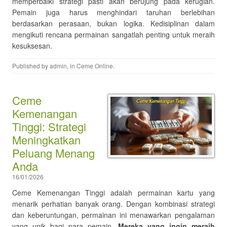
memperbaiki strategi pasti akan berujung pada kerugian.
Pemain juga harus menghindari taruhan berlebihan
berdasarkan perasaan, bukan logika. Kedisiplinan dalam
mengikuti rencana permainan sangatlah penting untuk meraih
kesuksesan.
Published by
admin
, in
Ceme Online
.
Ceme
Kemenangan
Tinggi: Strategi
Meningkatkan
Peluang Menang
Anda
16/01/2026
Ceme Kemenangan Tinggi adalah permainan kartu yang
menarik perhatian banyak orang. Dengan kombinasi strategi
dan keberuntungan, permainan ini menawarkan pengalaman
yang unik bagi para pemain.
Mereka yang ingin meraih