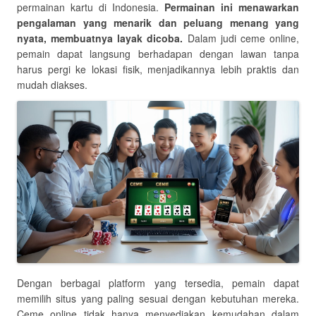
permainan kartu di Indonesia.
Permainan ini menawarkan
pengalaman yang menarik dan peluang menang yang
nyata, membuatnya layak dicoba.
Dalam judi ceme online,
pemain dapat langsung berhadapan dengan lawan tanpa
harus pergi ke lokasi fisik, menjadikannya lebih praktis dan
mudah diakses.
Dengan berbagai platform yang tersedia, pemain dapat
memilih situs yang paling sesuai dengan kebutuhan mereka.
Ceme online tidak hanya menyediakan kemudahan dalam