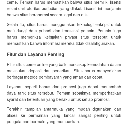
ceme. Pemain harus memastikan bahwa situs memiliki lisensi
resmi dari otoritas perjudian yang diakui. Lisensi ini menjamin
bahwa situs beroperasi secara legal dan etis.
Selain itu, situs harus menggunakan teknologi enkripsi untuk
melindungi data pribadi dan transaksi pemain. Pemain juga
harus memeriksa kebijakan privasi situs tersebut untuk
memastikan bahwa informasi mereka tidak disalahgunakan.
Fitur dan Layanan Penting
Fitur situs ceme online yang baik mencakup kemudahan dalam
melakukan deposit dan penarikan. Situs harus menyediakan
berbagai metode pembayaran yang aman dan cepat.
Layanan seperti bonus dan promosi juga dapat menambah
daya tarik situs tersebut. Pemain sebaiknya memperhatikan
syarat dan ketentuan yang berlaku untuk setiap promosi.
Terakhir, tampilan antarmuka yang mudah digunakan dan
akses ke permainan yang lancar sangat penting untuk
pengalaman bermain yang memuaskan.