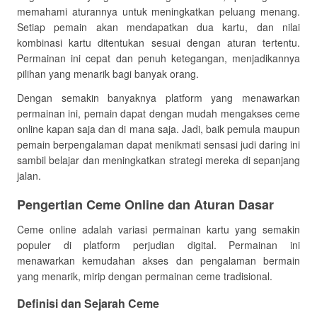
memahami aturannya untuk meningkatkan peluang menang.
Setiap pemain akan mendapatkan dua kartu, dan nilai
kombinasi kartu ditentukan sesuai dengan aturan tertentu.
Permainan ini cepat dan penuh ketegangan, menjadikannya
pilihan yang menarik bagi banyak orang.
Dengan semakin banyaknya platform yang menawarkan
permainan ini, pemain dapat dengan mudah mengakses ceme
online kapan saja dan di mana saja. Jadi, baik pemula maupun
pemain berpengalaman dapat menikmati sensasi judi daring ini
sambil belajar dan meningkatkan strategi mereka di sepanjang
jalan.
Pengertian Ceme Online dan Aturan Dasar
Ceme online adalah variasi permainan kartu yang semakin
populer di platform perjudian digital. Permainan ini
menawarkan kemudahan akses dan pengalaman bermain
yang menarik, mirip dengan permainan ceme tradisional.
Definisi dan Sejarah Ceme