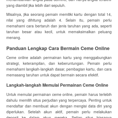
yang diambil jika lebih dari sepuluh.
Misalnya, jika seorang pemain memiliki kartu dengan total 14,
nilai yang dihitung adalah 4. Selain itu, pemain perlu
memahami cara bertaruh dan jenis taruhan yang ada, seperti
taruhan besar atau kecil, untuk memaksimalkan peluang
menang.
Panduan Lengkap Cara Bermain Ceme Online
Ceme online adalah permainan kartu yang menggabungkan
strategi, keterampilan, dan keberuntungan. Pemain perlu
memahami langkah-langkah dasar, pembagian kartu, dan cara
memasang taruhan untuk dapat bermain secara efektif.
Langkah-langkah Memulai Permainan Ceme Online
Untuk memulai permainan ceme online, pemain harus terlebih
dahulu memilih situs perjudian yang terpercaya. Penting untuk
mendaftar dan membuat akun dengan mengisi data diri yang
diperlukan. Setelah akun aktif, pemain perlu melakukan
deposit ke dalam akun mereka. Setiap situs biasanya