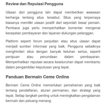
Review dan Reputasi Pengguna
Ulasan dari pengguna lain dapat memberikan wawasan
berharga tentang situs tersebut. Situs yang terpercaya
biasanya memiliki ulasan positif dari sejumlah besar pemain.
Pembaca juga perlu memperhatikan komentar mengenai
kecepatan pembayaran dan layanan dukungan pelanggan.
Platform seperti forum perjudian atau situs ulasan dapat
menjadi sumber informasi yang baik. Pengguna sebaiknya
menghindari situs dengan banyak keluhan serius, seperti
penipuan atau penundaan dalam pembayaran.
Memperhatikan reputasi secara keseluruhan dapat membantu
dalam pengambilan keputusan yang tepat.
Panduan Bermain Ceme Online
Bermain Ceme Online memerlukan pemahaman yang baik
tentang pendaftaran, aturan permainan, dan strategi yang
tepat. Setiap langkah penting untuk meningkatkan pengalaman
bermain dan peluang menang.