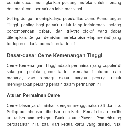
pemain dapat meningkatkan peluang mereka untuk menang
dan menikmati permainan lebih maksimal.
Seiring dengan meningkatnya popularitas Ceme Kemenangan
Tinggi, penting bagi pemain untuk tetap terinformasi tentang
perkembangan terbaru dan trik-trik efektif yang dapat
diterapkan. Dengan demikian, mereka bisa tetap menjadi yang
terdepan di dunia permainan kartu ini.
Dasar-dasar Ceme Kemenangan Tinggi
Ceme Kemenangan Tinggi adalah permainan yang populer di
kalangan pecinta game kartu. Memahami aturan, cara
menang, dan strategi dasar sangat penting untuk
meningkatkan peluang pemain dalam permainan ini.
Aturan Permainan Ceme
Ceme biasanya dimainkan dengan menggunakan 28 domino.
Setiap pemain akan diberikan dua kartu. Pemain bisa memilih
untuk bermain sebagai “Bank” atau “Player.” Poin dihitung
berdasarkan nilai total dari kedua kartu yang dimiliki. Nilai