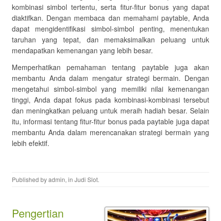
kombinasi simbol tertentu, serta fitur-fitur bonus yang dapat
diaktifkan. Dengan membaca dan memahami paytable, Anda
dapat mengidentifikasi simbol-simbol penting, menentukan
taruhan yang tepat, dan memaksimalkan peluang untuk
mendapatkan kemenangan yang lebih besar.
Memperhatikan pemahaman tentang paytable juga akan
membantu Anda dalam mengatur strategi bermain. Dengan
mengetahui simbol-simbol yang memiliki nilai kemenangan
tinggi, Anda dapat fokus pada kombinasi-kombinasi tersebut
dan meningkatkan peluang untuk meraih hadiah besar. Selain
itu, informasi tentang fitur-fitur bonus pada paytable juga dapat
membantu Anda dalam merencanakan strategi bermain yang
lebih efektif.
Published by
admin
, in
Judi Slot
.
Pengertian