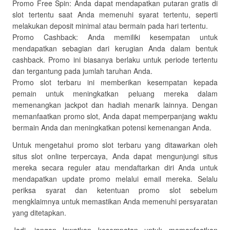
Promo Free Spin: Anda dapat mendapatkan putaran gratis di
slot tertentu saat Anda memenuhi syarat tertentu, seperti
melakukan deposit minimal atau bermain pada hari tertentu.
Promo Cashback: Anda memiliki kesempatan untuk
mendapatkan sebagian dari kerugian Anda dalam bentuk
cashback. Promo ini biasanya berlaku untuk periode tertentu
dan tergantung pada jumlah taruhan Anda.
Promo slot terbaru ini memberikan kesempatan kepada
pemain untuk meningkatkan peluang mereka dalam
memenangkan jackpot dan hadiah menarik lainnya. Dengan
memanfaatkan promo slot, Anda dapat memperpanjang waktu
bermain Anda dan meningkatkan potensi kemenangan Anda.
Untuk mengetahui promo slot terbaru yang ditawarkan oleh
situs slot online terpercaya, Anda dapat mengunjungi situs
mereka secara reguler atau mendaftarkan diri Anda untuk
mendapatkan update promo melalui email mereka. Selalu
periksa syarat dan ketentuan promo slot sebelum
mengklaimnya untuk memastikan Anda memenuhi persyaratan
yang ditetapkan.