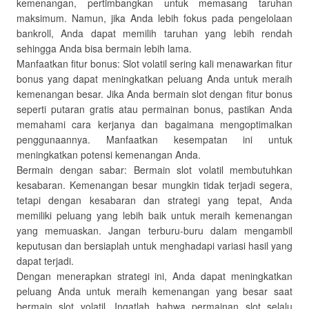
kemenangan, pertimbangkan untuk memasang taruhan
maksimum. Namun, jika Anda lebih fokus pada pengelolaan
bankroll, Anda dapat memilih taruhan yang lebih rendah
sehingga Anda bisa bermain lebih lama.
Manfaatkan fitur bonus: Slot volatil sering kali menawarkan fitur
bonus yang dapat meningkatkan peluang Anda untuk meraih
kemenangan besar. Jika Anda bermain slot dengan fitur bonus
seperti putaran gratis atau permainan bonus, pastikan Anda
memahami cara kerjanya dan bagaimana mengoptimalkan
penggunaannya. Manfaatkan kesempatan ini untuk
meningkatkan potensi kemenangan Anda.
Bermain dengan sabar: Bermain slot volatil membutuhkan
kesabaran. Kemenangan besar mungkin tidak terjadi segera,
tetapi dengan kesabaran dan strategi yang tepat, Anda
memiliki peluang yang lebih baik untuk meraih kemenangan
yang memuaskan. Jangan terburu-buru dalam mengambil
keputusan dan bersiaplah untuk menghadapi variasi hasil yang
dapat terjadi.
Dengan menerapkan strategi ini, Anda dapat meningkatkan
peluang Anda untuk meraih kemenangan yang besar saat
bermain slot volatil. Ingatlah bahwa permainan slot selalu