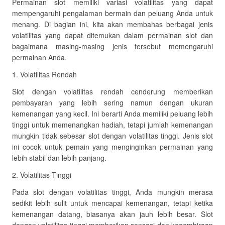
Permainan slot memiliki variasi volatilitas yang dapat
mempengaruhi pengalaman bermain dan peluang Anda untuk
menang. Di bagian ini, kita akan membahas berbagai jenis
volatilitas yang dapat ditemukan dalam permainan slot dan
bagaimana masing-masing jenis tersebut memengaruhi
permainan Anda.
1. Volatilitas Rendah
Slot dengan volatilitas rendah cenderung memberikan
pembayaran yang lebih sering namun dengan ukuran
kemenangan yang kecil. Ini berarti Anda memiliki peluang lebih
tinggi untuk memenangkan hadiah, tetapi jumlah kemenangan
mungkin tidak sebesar slot dengan volatilitas tinggi. Jenis slot
ini cocok untuk pemain yang menginginkan permainan yang
lebih stabil dan lebih panjang.
2. Volatilitas Tinggi
Pada slot dengan volatilitas tinggi, Anda mungkin merasa
sedikit lebih sulit untuk mencapai kemenangan, tetapi ketika
kemenangan datang, biasanya akan jauh lebih besar. Slot