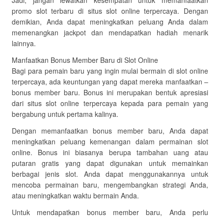
Jadi, jangan lewatkan kesempatan untuk memanfaatkan
promo slot terbaru di situs slot online terpercaya. Dengan
demikian, Anda dapat meningkatkan peluang Anda dalam
memenangkan jackpot dan mendapatkan hadiah menarik
lainnya.
Manfaatkan Bonus Member Baru di Slot Online
Bagi para pemain baru yang ingin mulai bermain di slot online
terpercaya, ada keuntungan yang dapat mereka manfaatkan –
bonus member baru. Bonus ini merupakan bentuk apresiasi
dari situs slot online terpercaya kepada para pemain yang
bergabung untuk pertama kalinya.
Dengan memanfaatkan bonus member baru, Anda dapat
meningkatkan peluang kemenangan dalam permainan slot
online. Bonus ini biasanya berupa tambahan uang atau
putaran gratis yang dapat digunakan untuk memainkan
berbagai jenis slot. Anda dapat menggunakannya untuk
mencoba permainan baru, mengembangkan strategi Anda,
atau meningkatkan waktu bermain Anda.
Untuk mendapatkan bonus member baru, Anda perlu