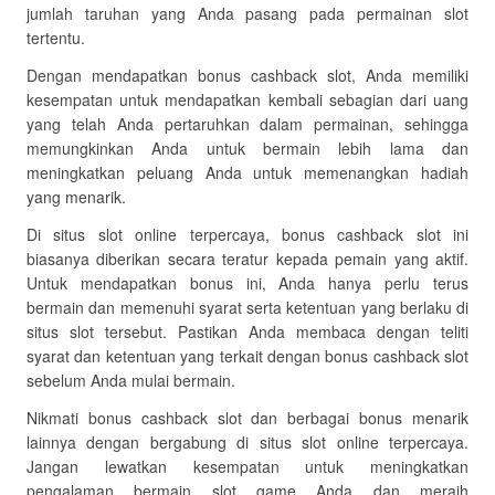
jumlah taruhan yang Anda pasang pada permainan slot
tertentu.
Dengan mendapatkan bonus cashback slot, Anda memiliki
kesempatan untuk mendapatkan kembali sebagian dari uang
yang telah Anda pertaruhkan dalam permainan, sehingga
memungkinkan Anda untuk bermain lebih lama dan
meningkatkan peluang Anda untuk memenangkan hadiah
yang menarik.
Di situs slot online terpercaya, bonus cashback slot ini
biasanya diberikan secara teratur kepada pemain yang aktif.
Untuk mendapatkan bonus ini, Anda hanya perlu terus
bermain dan memenuhi syarat serta ketentuan yang berlaku di
situs slot tersebut. Pastikan Anda membaca dengan teliti
syarat dan ketentuan yang terkait dengan bonus cashback slot
sebelum Anda mulai bermain.
Nikmati bonus cashback slot dan berbagai bonus menarik
lainnya dengan bergabung di situs slot online terpercaya.
Jangan lewatkan kesempatan untuk meningkatkan
pengalaman bermain slot game Anda dan meraih