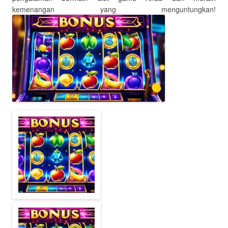
kemenangan yang menguntungkan!