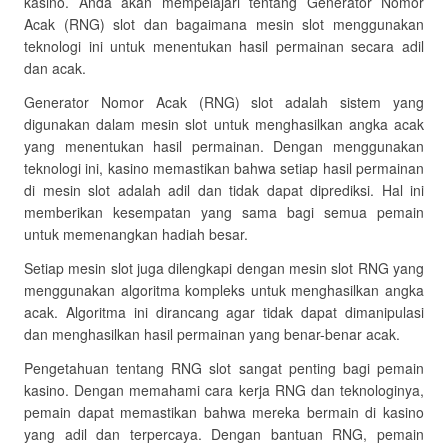
kasino. Anda akan mempelajari tentang Generator Nomor
Acak (RNG) slot dan bagaimana mesin slot menggunakan
teknologi ini untuk menentukan hasil permainan secara adil
dan acak.
Generator Nomor Acak (RNG) slot adalah sistem yang
digunakan dalam mesin slot untuk menghasilkan angka acak
yang menentukan hasil permainan. Dengan menggunakan
teknologi ini, kasino memastikan bahwa setiap hasil permainan
di mesin slot adalah adil dan tidak dapat diprediksi. Hal ini
memberikan kesempatan yang sama bagi semua pemain
untuk memenangkan hadiah besar.
Setiap mesin slot juga dilengkapi dengan mesin slot RNG yang
menggunakan algoritma kompleks untuk menghasilkan angka
acak. Algoritma ini dirancang agar tidak dapat dimanipulasi
dan menghasilkan hasil permainan yang benar-benar acak.
Pengetahuan tentang RNG slot sangat penting bagi pemain
kasino. Dengan memahami cara kerja RNG dan teknologinya,
pemain dapat memastikan bahwa mereka bermain di kasino
yang adil dan terpercaya. Dengan bantuan RNG, pemain