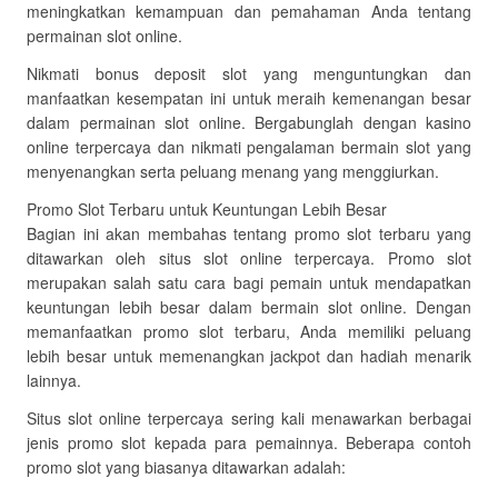
meningkatkan kemampuan dan pemahaman Anda tentang
permainan slot online.
Nikmati bonus deposit slot yang menguntungkan dan
manfaatkan kesempatan ini untuk meraih kemenangan besar
dalam permainan slot online. Bergabunglah dengan kasino
online terpercaya dan nikmati pengalaman bermain slot yang
menyenangkan serta peluang menang yang menggiurkan.
Promo Slot Terbaru untuk Keuntungan Lebih Besar
Bagian ini akan membahas tentang promo slot terbaru yang
ditawarkan oleh situs slot online terpercaya. Promo slot
merupakan salah satu cara bagi pemain untuk mendapatkan
keuntungan lebih besar dalam bermain slot online. Dengan
memanfaatkan promo slot terbaru, Anda memiliki peluang
lebih besar untuk memenangkan jackpot dan hadiah menarik
lainnya.
Situs slot online terpercaya sering kali menawarkan berbagai
jenis promo slot kepada para pemainnya. Beberapa contoh
promo slot yang biasanya ditawarkan adalah: