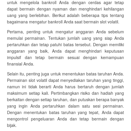
untuk mengelola bankroll Anda dengan cerdas agar tetap
dapat bermain dengan nyaman dan menghindari kehilangan
uang yang berlebihan. Berikut adalah beberapa tips tentang
bagaimana mengatur bankroll Anda saat bermain slot volatil.
Pertama, penting untuk mengatur anggaran Anda sebelum
memulai permainan. Tentukan jumlah uang yang siap Anda
pertaruhkan dan tetap patuhi batas tersebut. Dengan memiliki
anggaran yang baik, Anda dapat menghindari keputusan
impulsif dan tetap bermain sesuai dengan kemampuan
finansial Anda.
Selain itu, penting juga untuk menentukan batas taruhan Anda.
Permainan slot volatil dapat menyediakan taruhan yang tinggi,
namun ini tidak berarti Anda harus bertaruh dengan jumlah
maksimum setiap kali. Pertimbangkan risiko dan hadiah yang
berkaitan dengan setiap taruhan, dan putuskan berapa banyak
yang ingin Anda pertaruhkan dalam satu sesi permainan.
Dengan menentukan batas taruhan yang tepat, Anda dapat
mengontrol pengeluaran Anda dan tetap bermain dengan
bijak.