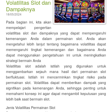
Volatilitas Slot dan
Dampaknya
18/05/2024
Pada bagian ini, kita akan
mempelajari pengertian
volatilitas slot dan dampaknya yang dapat mempengaruhi
kemenangan Anda dalam permainan slot. Anda akan
mengetahui lebih lanjut tentang bagaimana volatilitas dapat
memengaruhi tingkat kemenangan dan bagaimana Anda
dapat menggunakan pengetahuan ini untuk meningkatkan
strategi bermain Anda
Volatilitas slot adalah istilah yang digunakan untuk
menggambarkan sejauh mana hasil dari permainan slot
berfluktuasi. Istilah ini mencerminkan tingkat risiko pada
permainan slot. Volatilitas dapat memberikan dampak yang
signifikan pada kemenangan Anda, sehingga penting untuk
memahami konsep ini agar dapat mengambil keputusan yang
lebih baik saat bermain slot.
Jenis Volatilitas Permainan Slot