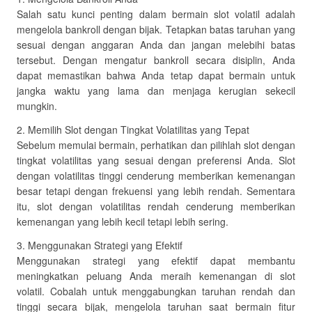
Salah satu kunci penting dalam bermain slot volatil adalah
mengelola bankroll dengan bijak. Tetapkan batas taruhan yang
sesuai dengan anggaran Anda dan jangan melebihi batas
tersebut. Dengan mengatur bankroll secara disiplin, Anda
dapat memastikan bahwa Anda tetap dapat bermain untuk
jangka waktu yang lama dan menjaga kerugian sekecil
mungkin.
2. Memilih Slot dengan Tingkat Volatilitas yang Tepat
Sebelum memulai bermain, perhatikan dan pilihlah slot dengan
tingkat volatilitas yang sesuai dengan preferensi Anda. Slot
dengan volatilitas tinggi cenderung memberikan kemenangan
besar tetapi dengan frekuensi yang lebih rendah. Sementara
itu, slot dengan volatilitas rendah cenderung memberikan
kemenangan yang lebih kecil tetapi lebih sering.
3. Menggunakan Strategi yang Efektif
Menggunakan strategi yang efektif dapat membantu
meningkatkan peluang Anda meraih kemenangan di slot
volatil. Cobalah untuk menggabungkan taruhan rendah dan
tinggi secara bijak, mengelola taruhan saat bermain fitur