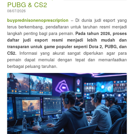
PUBG & CS2
08/07/2026
buyprednisonenoprescription
– Di dunia judi esport yang
terus berkembang, pendaftaran untuk taruhan resmi menjadi
langkah penting bagi para pemain.
Pada tahun 2026, proses
daftar judi esport resmi menjadi lebih mudah dan
transparan untuk game populer seperti Dota 2, PUBG, dan
CS2.
Informasi yang akurat sangat diperlukan agar para
pemain dapat memulai dengan tepat dan memanfaatkan
berbagai peluang taruhan.