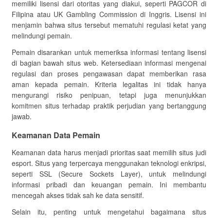
memiliki lisensi dari otoritas yang diakui, seperti PAGCOR di
Filipina atau UK Gambling Commission di Inggris. Lisensi ini
menjamin bahwa situs tersebut mematuhi regulasi ketat yang
melindungi pemain.
Pemain disarankan untuk memeriksa informasi tentang lisensi
di bagian bawah situs web. Ketersediaan informasi mengenai
regulasi dan proses pengawasan dapat memberikan rasa
aman kepada pemain. Kriteria legalitas ini tidak hanya
mengurangi risiko penipuan, tetapi juga menunjukkan
komitmen situs terhadap praktik perjudian yang bertanggung
jawab.
Keamanan Data Pemain
Keamanan data harus menjadi prioritas saat memilih situs judi
esport. Situs yang terpercaya menggunakan teknologi enkripsi,
seperti SSL (Secure Sockets Layer), untuk melindungi
informasi pribadi dan keuangan pemain. Ini membantu
mencegah akses tidak sah ke data sensitif.
Selain itu, penting untuk mengetahui bagaimana situs