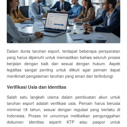
Dalam dunia taruhan esport, terdapat beberapa persyaratan
yang harus dipenuhi untuk memastikan bahwa seluruh proses
berjalan dengan baik dan sesuai dengan hukum. Aspek
legalitas sangat penting untuk diikuti agar pemain dapat
menikmati pengalaman taruhan yang aman dan terlindungi.
Verifikasi Usia dan Identitas
Salah satu langkah utama dalam pembuatan akun untuk
taruhan esport adalah verifikasi usia. Pemain harus berusia
minimal 18 tahun, sesuai dengan regulasi yang berlaku di
Indonesia. Proses ini umumnya melibatkan pengunggahan
dokumen identitas seperti KTP atau paspor untuk