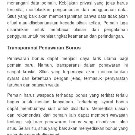
menangani data pemain. Kebijakan privasi yang jelas harus
tersedia, menjelaskan pengumpulan dan penggunaan data.
Situs yang baik akan memberi jaminan bahwa data tidak akan
dijual atau disebarluaskan kepada pihak ketiga. Pemain juga
disarankan untuk membaca ulasan dan pengalaman
pengguna untuk menilai tingkat keamanan dan perlindungan.
Transparansi Penawaran Bonus
Penawaran bonus dapat menjadi daya tarik utama bagi
pemain baru. Namun, transparansi dalam penawaran ini
sangat krusial. Situs yang terpercaya akan mencantumkan
syarat dan ketentuan dengan jelas, termasuk persyaratan
taruhan dan batasan waktu.
Pemain harus waspada terhadap bonus yang terlihat terlalu
bagus untuk menjadi kenyataan. Terkadang, syarat bonus
dapat membuatnya sulit untuk dicairkan. Memeriksa ulasan
dan rekomendasi dari pemain lain dapat memberi wawasan
tentang kejujuran penawaran bonus yang disediakan oleh
situs. Selain itu, situs yang baik akan menyediakan bonus yang
wajar dan mudah dipahami.