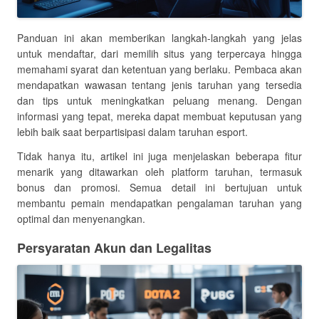
Panduan ini akan memberikan langkah-langkah yang jelas
untuk mendaftar, dari memilih situs yang terpercaya hingga
memahami syarat dan ketentuan yang berlaku. Pembaca akan
mendapatkan wawasan tentang jenis taruhan yang tersedia
dan tips untuk meningkatkan peluang menang. Dengan
informasi yang tepat, mereka dapat membuat keputusan yang
lebih baik saat berpartisipasi dalam taruhan esport.
Tidak hanya itu, artikel ini juga menjelaskan beberapa fitur
menarik yang ditawarkan oleh platform taruhan, termasuk
bonus dan promosi. Semua detail ini bertujuan untuk
membantu pemain mendapatkan pengalaman taruhan yang
optimal dan menyenangkan.
Persyaratan Akun dan Legalitas