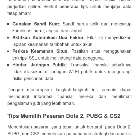
perjudian online. Berikut beberapa tips untuk menjaga data
tetap aman:
Gunakan Sandi Kuat
: Sandi harus unik dan mencakup
kombinasi huruf, angka, dan simbol.
Aktifkan Autentikasi Dua Faktor
: Fitur ini menyediakan
lapisan keamanan tambahan untuk akun.
Periksa Keamanan Situs
: Pastikan situs menggunakan
enkripsi SSL untuk melindungi data pengguna.
Hindari Jaringan Publik
: Transaksi finansial sebaiknya
tidak dilakukan di jaringan Wi-Fi publik untuk mengurangi
risiko pencurian data.
Dengan menerapkan langkah-langkah ini, pemain dapat
melindungi informasi finansial mereka dan menikmati
pengalaman judi yang lebih aman.
Tips Memilih Pasaran Dota 2, PUBG & CS2
Menentukan pasaran yang tepat untuk bertaruh pada Dota 2,
PUBG, dan CS2 memerlukan pemahaman strategi dan analisis