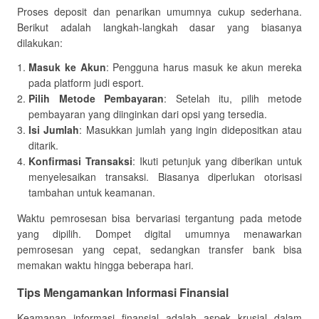
Proses deposit dan penarikan umumnya cukup sederhana.
Berikut adalah langkah-langkah dasar yang biasanya
dilakukan:
Masuk ke Akun
: Pengguna harus masuk ke akun mereka
pada platform judi esport.
Pilih Metode Pembayaran
: Setelah itu, pilih metode
pembayaran yang diinginkan dari opsi yang tersedia.
Isi Jumlah
: Masukkan jumlah yang ingin didepositkan atau
ditarik.
Konfirmasi Transaksi
: Ikuti petunjuk yang diberikan untuk
menyelesaikan transaksi. Biasanya diperlukan otorisasi
tambahan untuk keamanan.
Waktu pemrosesan bisa bervariasi tergantung pada metode
yang dipilih. Dompet digital umumnya menawarkan
pemrosesan yang cepat, sedangkan transfer bank bisa
memakan waktu hingga beberapa hari.
Tips Mengamankan Informasi Finansial
Keamanan informasi finansial adalah aspek krusial dalam