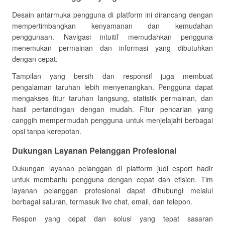
Desain antarmuka pengguna di platform ini dirancang dengan
mempertimbangkan kenyamanan dan kemudahan
penggunaan. Navigasi intuitif memudahkan pengguna
menemukan permainan dan informasi yang dibutuhkan
dengan cepat.
Tampilan yang bersih dan responsif juga membuat
pengalaman taruhan lebih menyenangkan. Pengguna dapat
mengakses fitur taruhan langsung, statistik permainan, dan
hasil pertandingan dengan mudah. Fitur pencarian yang
canggih mempermudah pengguna untuk menjelajahi berbagai
opsi tanpa kerepotan.
Dukungan Layanan Pelanggan Profesional
Dukungan layanan pelanggan di platform judi esport hadir
untuk membantu pengguna dengan cepat dan efisien. Tim
layanan pelanggan profesional dapat dihubungi melalui
berbagai saluran, termasuk live chat, email, dan telepon.
Respon yang cepat dan solusi yang tepat sasaran