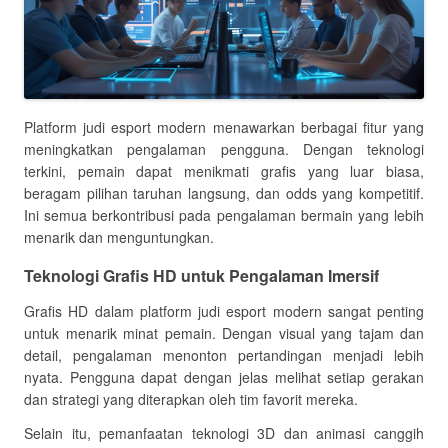
Platform judi esport modern menawarkan berbagai fitur yang
meningkatkan pengalaman pengguna. Dengan teknologi
terkini, pemain dapat menikmati grafis yang luar biasa,
beragam pilihan taruhan langsung, dan odds yang kompetitif.
Ini semua berkontribusi pada pengalaman bermain yang lebih
menarik dan menguntungkan.
Teknologi Grafis HD untuk Pengalaman Imersif
Grafis HD dalam platform judi esport modern sangat penting
untuk menarik minat pemain. Dengan visual yang tajam dan
detail, pengalaman menonton pertandingan menjadi lebih
nyata. Pengguna dapat dengan jelas melihat setiap gerakan
dan strategi yang diterapkan oleh tim favorit mereka.
Selain itu, pemanfaatan teknologi 3D dan animasi canggih