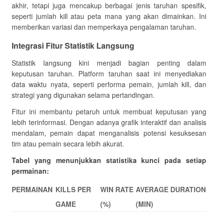
akhir, tetapi juga mencakup berbagai jenis taruhan spesifik,
seperti jumlah kill atau peta mana yang akan dimainkan. Ini
memberikan variasi dan memperkaya pengalaman taruhan.
Integrasi Fitur Statistik Langsung
Statistik langsung kini menjadi bagian penting dalam
keputusan taruhan. Platform taruhan saat ini menyediakan
data waktu nyata, seperti performa pemain, jumlah kill, dan
strategi yang digunakan selama pertandingan.
Fitur ini membantu petaruh untuk membuat keputusan yang
lebih terinformasi. Dengan adanya grafik interaktif dan analisis
mendalam, pemain dapat menganalisis potensi kesuksesan
tim atau pemain secara lebih akurat.
Tabel yang menunjukkan statistika kunci pada setiap
permainan:
PERMAINAN
KILLS PER
WIN RATE
AVERAGE DURATION
GAME
(%)
(MIN)