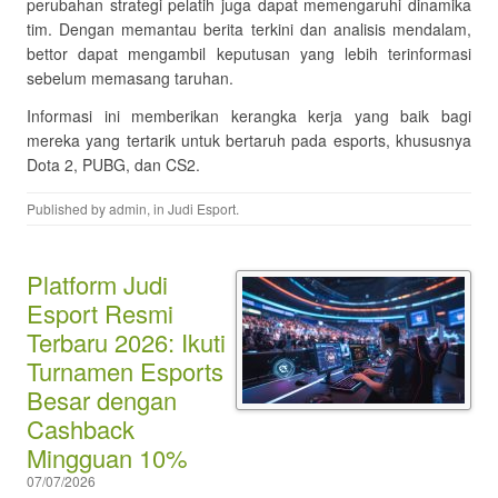
perubahan strategi pelatih juga dapat memengaruhi dinamika
tim. Dengan memantau berita terkini dan analisis mendalam,
bettor dapat mengambil keputusan yang lebih terinformasi
sebelum memasang taruhan.
Informasi ini memberikan kerangka kerja yang baik bagi
mereka yang tertarik untuk bertaruh pada esports, khususnya
Dota 2, PUBG, dan CS2.
Published by
admin
, in
Judi Esport
.
Platform Judi
Esport Resmi
Terbaru 2026: Ikuti
Turnamen Esports
Besar dengan
Cashback
Mingguan 10%
07/07/2026