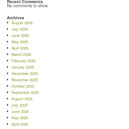
Recent Comments
No comments to show.
Archives
August 2026
July 2026
June 2026
May 2026
April 2026
March 2026
February 2026
January 2026
December 2025
November 2025
October 2025
September 2025
August 2025
July 2025
June 2025
May 2025
April 2025