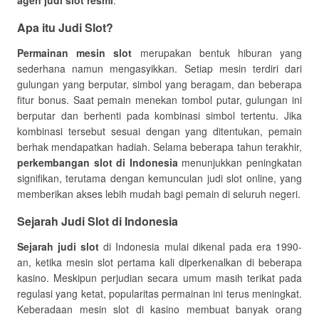
agen judi slot resmi
.
Apa itu Judi Slot?
Permainan mesin slot
merupakan bentuk hiburan yang
sederhana namun mengasyikkan. Setiap mesin terdiri dari
gulungan yang berputar, simbol yang beragam, dan beberapa
fitur bonus. Saat pemain menekan tombol putar, gulungan ini
berputar dan berhenti pada kombinasi simbol tertentu. Jika
kombinasi tersebut sesuai dengan yang ditentukan, pemain
berhak mendapatkan hadiah. Selama beberapa tahun terakhir,
perkembangan slot di Indonesia
menunjukkan peningkatan
signifikan, terutama dengan kemunculan judi slot online, yang
memberikan akses lebih mudah bagi pemain di seluruh negeri.
Sejarah Judi Slot di Indonesia
Sejarah judi slot
di Indonesia mulai dikenal pada era 1990-
an, ketika mesin slot pertama kali diperkenalkan di beberapa
kasino. Meskipun perjudian secara umum masih terikat pada
regulasi yang ketat, popularitas permainan ini terus meningkat.
Keberadaan mesin slot di kasino membuat banyak orang