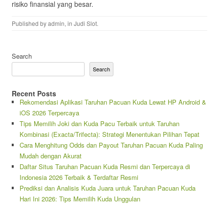
risiko finansial yang besar.
Published by
admin
, in
Judi Slot
.
Search
Search
Recent Posts
Rekomendasi Aplikasi Taruhan Pacuan Kuda Lewat HP Android &
iOS 2026 Terpercaya
Tips Memilih Joki dan Kuda Pacu Terbaik untuk Taruhan
Kombinasi (Exacta/Trifecta): Strategi Menentukan Pilihan Tepat
Cara Menghitung Odds dan Payout Taruhan Pacuan Kuda Paling
Mudah dengan Akurat
Daftar Situs Taruhan Pacuan Kuda Resmi dan Terpercaya di
Indonesia 2026 Terbaik & Terdaftar Resmi
Prediksi dan Analisis Kuda Juara untuk Taruhan Pacuan Kuda
Hari Ini 2026: Tips Memilih Kuda Unggulan