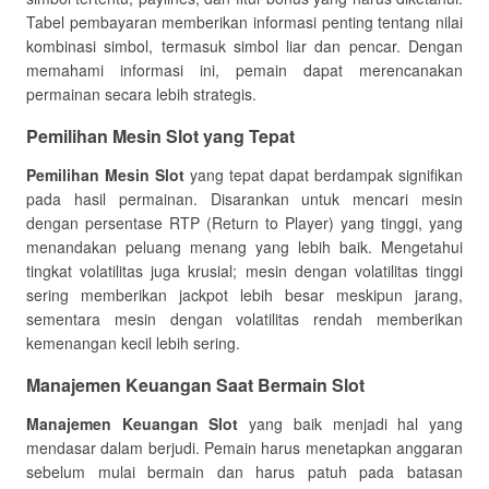
Tabel pembayaran memberikan informasi penting tentang nilai
kombinasi simbol, termasuk simbol liar dan pencar. Dengan
memahami informasi ini, pemain dapat merencanakan
permainan secara lebih strategis.
Pemilihan Mesin Slot yang Tepat
Pemilihan Mesin Slot
yang tepat dapat berdampak signifikan
pada hasil permainan. Disarankan untuk mencari mesin
dengan persentase RTP (Return to Player) yang tinggi, yang
menandakan peluang menang yang lebih baik. Mengetahui
tingkat volatilitas juga krusial; mesin dengan volatilitas tinggi
sering memberikan jackpot lebih besar meskipun jarang,
sementara mesin dengan volatilitas rendah memberikan
kemenangan kecil lebih sering.
Manajemen Keuangan Saat Bermain Slot
Manajemen Keuangan Slot
yang baik menjadi hal yang
mendasar dalam berjudi. Pemain harus menetapkan anggaran
sebelum mulai bermain dan harus patuh pada batasan