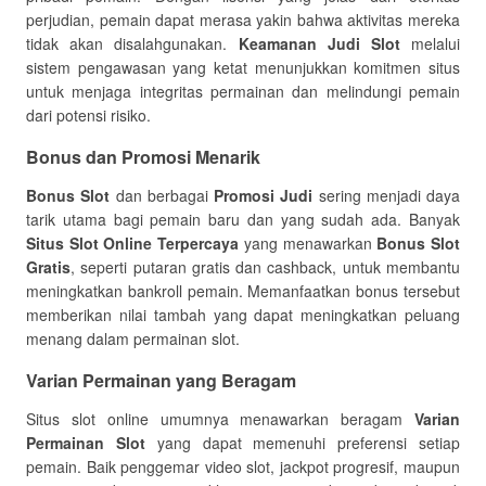
perjudian, pemain dapat merasa yakin bahwa aktivitas mereka
tidak akan disalahgunakan.
Keamanan Judi Slot
melalui
sistem pengawasan yang ketat menunjukkan komitmen situs
untuk menjaga integritas permainan dan melindungi pemain
dari potensi risiko.
Bonus dan Promosi Menarik
Bonus Slot
dan berbagai
Promosi Judi
sering menjadi daya
tarik utama bagi pemain baru dan yang sudah ada. Banyak
Situs Slot Online Terpercaya
yang menawarkan
Bonus Slot
Gratis
, seperti putaran gratis dan cashback, untuk membantu
meningkatkan bankroll pemain. Memanfaatkan bonus tersebut
memberikan nilai tambah yang dapat meningkatkan peluang
menang dalam permainan slot.
Varian Permainan yang Beragam
Situs slot online umumnya menawarkan beragam
Varian
Permainan Slot
yang dapat memenuhi preferensi setiap
pemain. Baik penggemar video slot, jackpot progresif, maupun