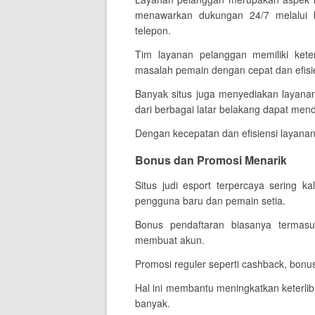
menawarkan dukungan 24/7 melalui b
telepon.
Tim layanan pelanggan memiliki ket
masalah pemain dengan cepat dan efisi
Banyak situs juga menyediakan layan
dari berbagai latar belakang dapat me
Dengan kecepatan dan efisiensi layana
Bonus dan Promosi Menarik
Situs judi esport terpercaya sering 
pengguna baru dan pemain setia.
Bonus pendaftaran biasanya termas
membuat akun.
Promosi reguler seperti cashback, bonus
Hal ini membantu meningkatkan keterli
banyak.