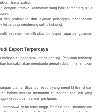
kkan lisensi palsu.
kapi dengan protokol keamanan yang baik, sementara situs
ipuan.
at dan profesional dari layanan pelanggan menandakan
dak terpercaya cenderung sulit dihubungi.
eliti sebelum memilih situs judi esport agar pengalaman
.
Judi Esport Terpercaya
a melibatkan beberapa kriteria penting. Penilaian terhadap
dahan transaksi akan membantu pemain dalam menemukan
ngan utama. Situs judi esport yang memiliki lisensi dari
kkan bahwa mereka mematuhi aturan dan regulasi yang
dungan kepada pemain dari penipuan.
nsi membawa risiko lebih tinggi. Pemain perlu memastikan