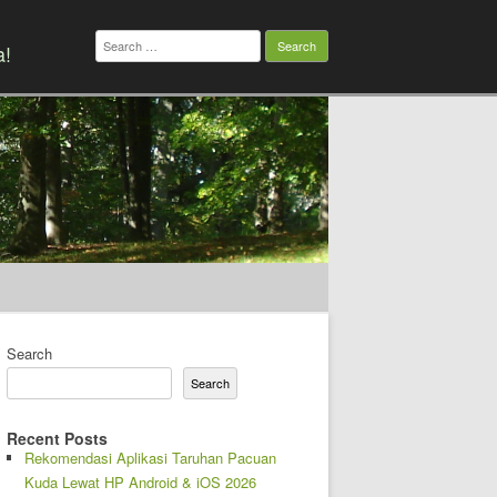
Search
a!
for:
Search
Search
Recent Posts
Rekomendasi Aplikasi Taruhan Pacuan
Kuda Lewat HP Android & iOS 2026