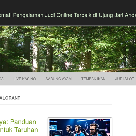
kmati Pengalaman Judi Online Terbaik di Ujung Jari And
Skip to content
SA
LIVE KASINO
SABUNG AYAM
TEMBAK IKAN
JUDI SLOT
VALORANT
aya: Panduan
untuk Taruhan