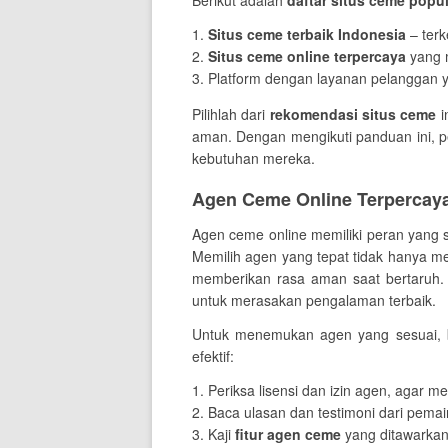
Berikut adalah
daftar situs ceme popul
Situs ceme terbaik Indonesia
– terk
Situs ceme online terpercaya
yang m
Platform dengan layanan pelanggan y
Pilihlah dari
rekomendasi situs ceme
i
aman. Dengan mengikuti panduan ini, 
kebutuhan mereka.
Agen Ceme Online Terpercay
Agen ceme online memiliki peran yang 
Memilih agen yang tepat tidak hanya me
memberikan rasa aman saat bertaruh.
untuk merasakan pengalaman terbaik.
Untuk menemukan agen yang sesuai, 
efektif:
Periksa lisensi dan izin agen, agar 
Baca ulasan dan testimoni dari pemain
Kaji
fitur agen ceme
yang ditawarkan