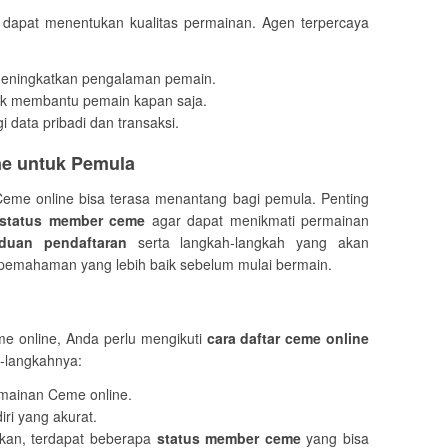
 dapat menentukan kualitas permainan. Agen terpercaya
 meningkatkan pengalaman pemain.
tuk membantu pemain kapan saja.
data pribadi dan transaksi.
e untuk Pemula
eme online bisa terasa menantang bagi pemula. Penting
status member ceme
agar dapat menikmati permainan
duan pendaftaran
serta langkah-langkah yang akan
emahaman yang lebih baik sebelum mulai bermain.
e online, Anda perlu mengikuti
cara daftar ceme online
h-langkahnya:
rmainan Ceme online.
iri yang akurat.
nkan, terdapat beberapa
status member ceme
yang bisa