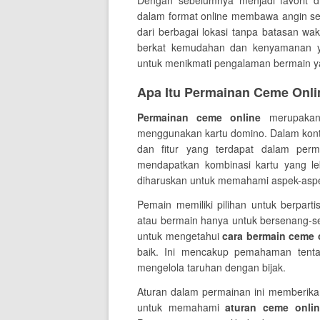
Dengan sebelumnya menjadi favorit di
dalam format online membawa angin seg
dari berbagai lokasi tanpa batasan wa
berkat kemudahan dan kenyamanan y
untuk menikmati pengalaman bermain yang
Apa Itu Permainan Ceme Onli
Permainan ceme online
merupakan 
menggunakan kartu domino. Dalam kont
dan fitur yang terdapat dalam perm
mendapatkan kombinasi kartu yang le
diharuskan untuk memahami aspek-aspe
Pemain memiliki pilihan untuk berpar
atau bermain hanya untuk bersenang-se
untuk mengetahui
cara bermain ceme 
baik. Ini mencakup pemahaman tenta
mengelola taruhan dengan bijak.
Aturan dalam permainan ini memberika
untuk memahami
aturan ceme onli