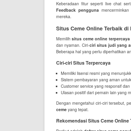
Keberadaan fitur seperti live chat se
Feedback pengguna
mencerminkan 
mereka.
Situs Ceme Online Terbaik di
Memilih
situs ceme online terpercaya
dan nyaman. Ciri-
ciri situs judi yang
Beberapa hal yang perlu diperhatikan ant
Ciri-ciri Situs Terpercaya
Memiliki lisensi resmi yang menunjukk
Sistem pembayaran yang aman untuk
Customer service yang responsif dan
Ulasan positif dari pemain lain yang 
Dengan mengetahui ciri-ciri tersebut,
ceme
yang tepat.
Rekomendasi Situs Ceme Online 