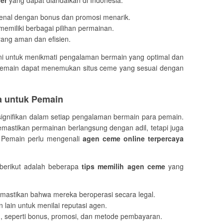
er
yang dapat diandalkan di Indonesia:
enal dengan bonus dan promosi menarik.
emiliki berbagai pilihan permainan.
ang aman dan efisien.
ni untuk menikmati pengalaman bermain yang optimal dan
pemain dapat menemukan situs ceme yang sesuai dengan
a untuk Pemain
signifikan dalam setiap pengalaman bermain para pemain.
mastikan permainan berlangsung dengan adil, tetapi juga
 Pemain perlu mengenali
agen ceme online terpercaya
berikut adalah beberapa
tips memilih agen ceme
yang
memastikan bahwa mereka beroperasi secara legal.
 lain untuk menilai reputasi agen.
, seperti bonus, promosi, dan metode pembayaran.