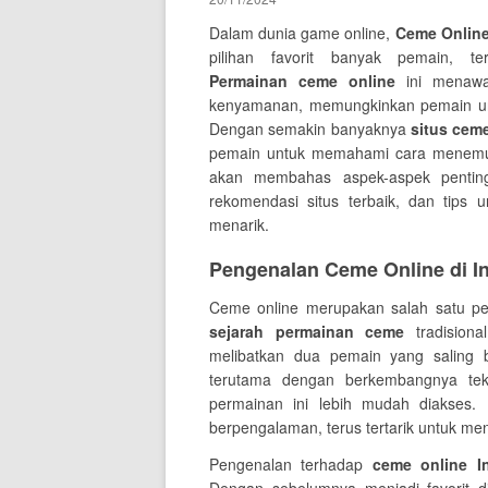
Dalam dunia game online,
Ceme Online
pilihan favorit banyak pemain, te
Permainan ceme online
ini menawa
kenyamanan, memungkinkan pemain unt
Dengan semakin banyaknya
situs ceme
pemain untuk memahami cara menemuk
akan membahas aspek-aspek penti
rekomendasi situs terbaik, dan tips
menarik.
Pengenalan Ceme Online di I
Ceme online merupakan salah satu per
sejarah permainan ceme
tradision
melibatkan dua pemain yang saling
terutama dengan berkembangnya tek
permainan ini lebih mudah diakses.
berpengalaman, terus tertarik untuk m
Pengenalan terhadap
ceme online I