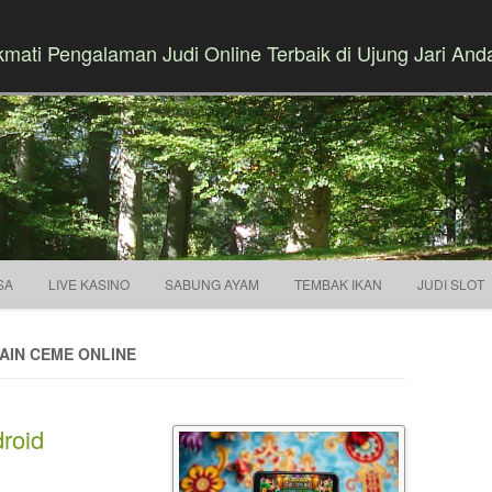
kmati Pengalaman Judi Online Terbaik di Ujung Jari And
Skip to content
SA
LIVE KASINO
SABUNG AYAM
TEMBAK IKAN
JUDI SLOT
AIN CEME ONLINE
roid