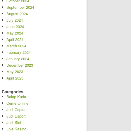
October 2024
September 2024
August 2024
July 2024
June 2024
May 2024
April 2024
March 2024
February 2024
January 2024
December 2023
May 2023
April 2023
Categories
Balap Kuda
Ceme Online
Judi Capsa
Judi Esport
Judi Slot
Live Kasino