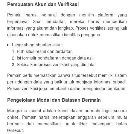
Pembuatan Akun dan Verifikasi
Pemain harus memulai dengan memilih platform yang
terpercaya. Saat mendaftar, mereka harus memberikan
informasi yang akurat dan lengkap. Proses verifikasi sering kali
diperlukan untuk memastikan identitas pengguna.
Langkah pembuatan akun:
Pilih situs resmi dan terdaftar.
Isi formulir pendaftaran dengan data asli.
Selesaikan proses verifikasi yang diminta.
Pemain perlu memastikan bahwa situs tersebut memiliki sistem
perlindungan data yang baik untuk menjaga informasi pribadi.
Proses verifikasi juga membantu dalam menghindari penipuan.
Pengelolaan Modal dan Batasan Bermain
Mengelola modal adalah kunci dalam bermain togel secara
online. Pemain harus menetapkan anggaran sebelum mulai
bermain dan memastikan untuk tidak melampaui batas
tersebut.