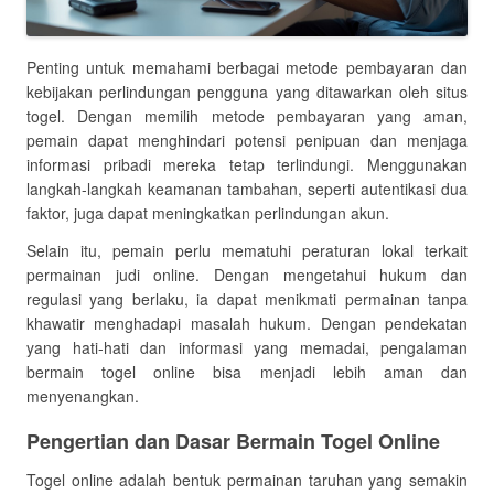
Penting untuk memahami berbagai metode pembayaran dan
kebijakan perlindungan pengguna yang ditawarkan oleh situs
togel. Dengan memilih metode pembayaran yang aman,
pemain dapat menghindari potensi penipuan dan menjaga
informasi pribadi mereka tetap terlindungi. Menggunakan
langkah-langkah keamanan tambahan, seperti autentikasi dua
faktor, juga dapat meningkatkan perlindungan akun.
Selain itu, pemain perlu mematuhi peraturan lokal terkait
permainan judi online. Dengan mengetahui hukum dan
regulasi yang berlaku, ia dapat menikmati permainan tanpa
khawatir menghadapi masalah hukum. Dengan pendekatan
yang hati-hati dan informasi yang memadai, pengalaman
bermain togel online bisa menjadi lebih aman dan
menyenangkan.
Pengertian dan Dasar Bermain Togel Online
Togel online adalah bentuk permainan taruhan yang semakin