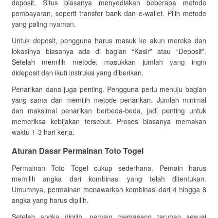
deposit. Situs biasanya menyediakan beberapa metode
pembayaran, seperti transfer bank dan e-wallet. Pilih metode
yang paling nyaman.
Untuk deposit, pengguna harus masuk ke akun mereka dan
lokasinya biasanya ada di bagian “Kasir” atau “Deposit”.
Setelah memilih metode, masukkan jumlah yang ingin
dideposit dan ikuti instruksi yang diberikan.
Penarikan dana juga penting. Pengguna perlu menuju bagian
yang sama dan memilih metode penarikan. Jumlah minimal
dan maksimal penarikan berbeda-beda, jadi penting untuk
memeriksa kebijakan tersebut. Proses biasanya memakan
waktu 1-3 hari kerja.
Aturan Dasar Permainan Toto Togel
Permainan Toto Togel cukup sederhana. Pemain harus
memilih angka dari kombinasi yang telah ditentukan.
Umumnya, permainan menawarkan kombinasi dari 4 hingga 6
angka yang harus dipilih.
Setelah angka dipilih, pemain memasang taruhan sesuai