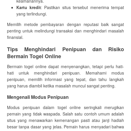
keamanannya.
Kartu kredit
: Pastikan situs tersebut menerima tempat
yang terlindungi.
Memilih metode pembayaran dengan reputasi baik sangat
penting untuk melindungi transaksi dan menghindari masalah
finansial.
Tips Menghindari Penipuan dan Risiko
Bermain Togel Online
Bermain togel online dapat menyenangkan, tetapi perlu hati-
hati untuk menghindari penipuan. Memahami modus
penipuan, memilih informasi yang tepat, dan tahu langkah
yang harus diambil ketika masalah muncul sangat penting.
Mengenali Modus Penipuan
Modus penipuan dalam togel online seringkali merugikan
pemain yang tidak waspada. Salah satu contoh umum adalah
situs yang menawarkan kemenangan pasti atau janji hadiah
besar tanpa dasar yang jelas. Pemain harus menyadari bahwa