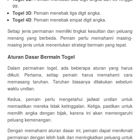
99.
Togel 3D
: Pemain menebak tiga digit angka.
Togel 4D
: Pemain menebak empat digit angka.
Setiap jenis permainan memiliki tingkat kesulitan dan peluang
menang yang berbeda. Pemain perlu memahami masing-
masing jenis untuk menentukan strategi bermain yang tepat.
Aturan Dasar Bermain Togel
Dalam permainan togel, ada beberapa aturan yang harus
diikuti. Pertama, setiap pemain harus memahami cara
memasang taruhan. Taruhan biasanya dilakukan sebelum
waktu undian.
Kedua, pemain perlu mengetahui jadwal undian untuk
memastikan mereka tidak ketinggalan. Ketiga, pastikan untuk
memilih angka dengan bijak, karena ini akan memengaruhi
peluang kemenangan.
Dengan memahami aturan dasar ini, pemain dapat menikmati
permainan dengan lebih baik dan meningkatkan peluang untuk