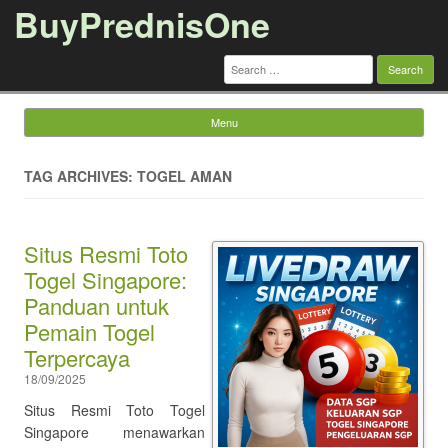
BuyPrednisOne
Search
for:
Menu
Skip to content
TAG ARCHIVES: TOGEL AMAN
Situs Resmi Toto
Togel Singapore:
Panduan untuk
Pemain Togel
Terpercaya
18/09/2025
Situs Resmi Toto Togel
Singapore menawarkan