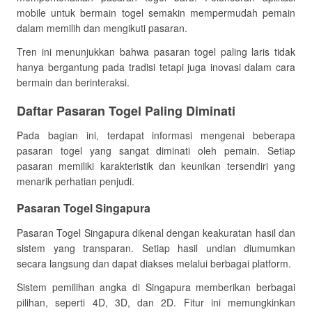
mobile untuk bermain togel semakin mempermudah pemain
dalam memilih dan mengikuti pasaran.
Tren ini menunjukkan bahwa pasaran togel paling laris tidak
hanya bergantung pada tradisi tetapi juga inovasi dalam cara
bermain dan berinteraksi.
Daftar Pasaran Togel Paling Diminati
Pada bagian ini, terdapat informasi mengenai beberapa
pasaran togel yang sangat diminati oleh pemain. Setiap
pasaran memiliki karakteristik dan keunikan tersendiri yang
menarik perhatian penjudi.
Pasaran Togel Singapura
Pasaran Togel Singapura dikenal dengan keakuratan hasil dan
sistem yang transparan. Setiap hasil undian diumumkan
secara langsung dan dapat diakses melalui berbagai platform.
Sistem pemilihan angka di Singapura memberikan berbagai
pilihan, seperti 4D, 3D, dan 2D. Fitur ini memungkinkan