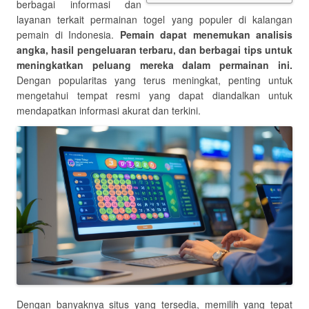
berbagai informasi dan
layanan terkait permainan togel yang populer di kalangan
pemain di Indonesia.
Pemain dapat menemukan analisis
angka, hasil pengeluaran terbaru, dan berbagai tips untuk
meningkatkan peluang mereka dalam permainan ini.
Dengan popularitas yang terus meningkat, penting untuk
mengetahui tempat resmi yang dapat diandalkan untuk
mendapatkan informasi akurat dan terkini.
Dengan banyaknya situs yang tersedia, memilih yang tepat