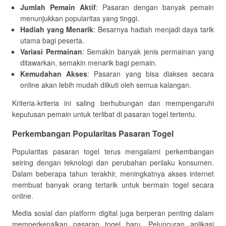
Jumlah Pemain Aktif
: Pasaran dengan banyak pemain
menunjukkan popularitas yang tinggi.
Hadiah yang Menarik
: Besarnya hadiah menjadi daya tarik
utama bagi peserta.
Variasi Permainan
: Semakin banyak jenis permainan yang
ditawarkan, semakin menarik bagi pemain.
Kemudahan Akses
: Pasaran yang bisa diakses secara
online akan lebih mudah diikuti oleh semua kalangan.
Kriteria-kriteria ini saling berhubungan dan mempengaruhi
keputusan pemain untuk terlibat di pasaran togel tertentu.
Perkembangan Popularitas Pasaran Togel
Popularitas pasaran togel terus mengalami perkembangan
seiring dengan teknologi dan perubahan perilaku konsumen.
Dalam beberapa tahun terakhir, meningkatnya akses internet
membuat banyak orang tertarik untuk bermain togel secara
online.
Media sosial dan platform digital juga berperan penting dalam
memperkenalkan pasaran togel baru. Peluncuran aplikasi