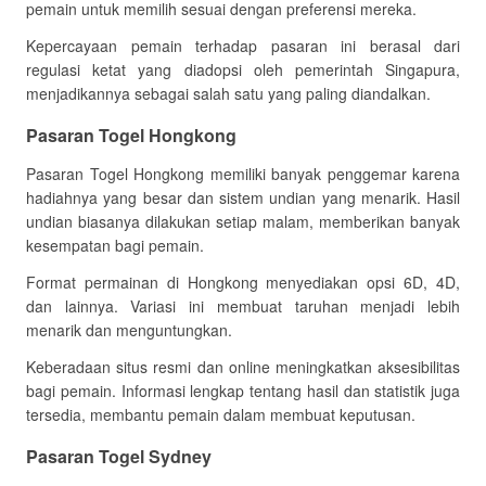
pemain untuk memilih sesuai dengan preferensi mereka.
Kepercayaan pemain terhadap pasaran ini berasal dari
regulasi ketat yang diadopsi oleh pemerintah Singapura,
menjadikannya sebagai salah satu yang paling diandalkan.
Pasaran Togel Hongkong
Pasaran Togel Hongkong memiliki banyak penggemar karena
hadiahnya yang besar dan sistem undian yang menarik. Hasil
undian biasanya dilakukan setiap malam, memberikan banyak
kesempatan bagi pemain.
Format permainan di Hongkong menyediakan opsi 6D, 4D,
dan lainnya. Variasi ini membuat taruhan menjadi lebih
menarik dan menguntungkan.
Keberadaan situs resmi dan online meningkatkan aksesibilitas
bagi pemain. Informasi lengkap tentang hasil dan statistik juga
tersedia, membantu pemain dalam membuat keputusan.
Pasaran Togel Sydney