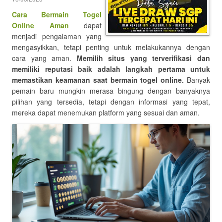
Cara Bermain Togel
Online Aman
dapat
menjadi pengalaman yang
mengasyikkan, tetapi penting untuk melakukannya dengan
cara yang aman.
Memilih situs yang terverifikasi dan
memiliki reputasi baik adalah langkah pertama untuk
memastikan keamanan saat bermain togel online.
Banyak
pemain baru mungkin merasa bingung dengan banyaknya
pilihan yang tersedia, tetapi dengan informasi yang tepat,
mereka dapat menemukan platform yang sesuai dan aman.