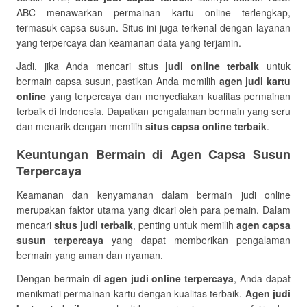
ABC menawarkan permainan kartu online terlengkap,
termasuk capsa susun. Situs ini juga terkenal dengan layanan
yang terpercaya dan keamanan data yang terjamin.
Jadi, jika Anda mencari situs
judi online terbaik
untuk
bermain capsa susun, pastikan Anda memilih
agen judi kartu
online
yang terpercaya dan menyediakan kualitas permainan
terbaik di Indonesia. Dapatkan pengalaman bermain yang seru
dan menarik dengan memilih
situs capsa online terbaik
.
Keuntungan Bermain di Agen Capsa Susun
Terpercaya
Keamanan dan kenyamanan dalam bermain judi online
merupakan faktor utama yang dicari oleh para pemain. Dalam
mencari
situs judi terbaik
, penting untuk memilih
agen capsa
susun terpercaya
yang dapat memberikan pengalaman
bermain yang aman dan nyaman.
Dengan bermain di
agen judi online terpercaya
, Anda dapat
menikmati permainan kartu dengan kualitas terbaik.
Agen judi