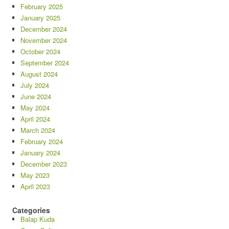
February 2025
January 2025
December 2024
November 2024
October 2024
September 2024
August 2024
July 2024
June 2024
May 2024
April 2024
March 2024
February 2024
January 2024
December 2023
May 2023
April 2023
Categories
Balap Kuda