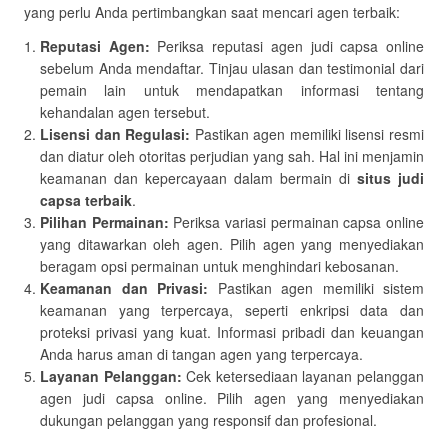
yang perlu Anda pertimbangkan saat mencari agen terbaik:
Reputasi Agen:
Periksa reputasi agen judi capsa online
sebelum Anda mendaftar. Tinjau ulasan dan testimonial dari
pemain lain untuk mendapatkan informasi tentang
kehandalan agen tersebut.
Lisensi dan Regulasi:
Pastikan agen memiliki lisensi resmi
dan diatur oleh otoritas perjudian yang sah. Hal ini menjamin
keamanan dan kepercayaan dalam bermain di
situs judi
capsa terbaik
.
Pilihan Permainan:
Periksa variasi permainan capsa online
yang ditawarkan oleh agen. Pilih agen yang menyediakan
beragam opsi permainan untuk menghindari kebosanan.
Keamanan dan Privasi:
Pastikan agen memiliki sistem
keamanan yang terpercaya, seperti enkripsi data dan
proteksi privasi yang kuat. Informasi pribadi dan keuangan
Anda harus aman di tangan agen yang terpercaya.
Layanan Pelanggan:
Cek ketersediaan layanan pelanggan
agen judi capsa online. Pilih agen yang menyediakan
dukungan pelanggan yang responsif dan profesional.