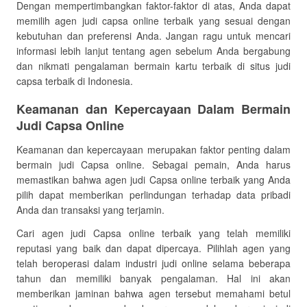
Dengan mempertimbangkan faktor-faktor di atas, Anda dapat
memilih agen judi capsa online terbaik yang sesuai dengan
kebutuhan dan preferensi Anda. Jangan ragu untuk mencari
informasi lebih lanjut tentang agen sebelum Anda bergabung
dan nikmati pengalaman bermain kartu terbaik di situs judi
capsa terbaik di Indonesia.
Keamanan dan Kepercayaan Dalam Bermain
Judi Capsa Online
Keamanan dan kepercayaan merupakan faktor penting dalam
bermain judi Capsa online. Sebagai pemain, Anda harus
memastikan bahwa agen judi Capsa online terbaik yang Anda
pilih dapat memberikan perlindungan terhadap data pribadi
Anda dan transaksi yang terjamin.
Cari agen judi Capsa online terbaik yang telah memiliki
reputasi yang baik dan dapat dipercaya. Pilihlah agen yang
telah beroperasi dalam industri judi online selama beberapa
tahun dan memiliki banyak pengalaman. Hal ini akan
memberikan jaminan bahwa agen tersebut memahami betul