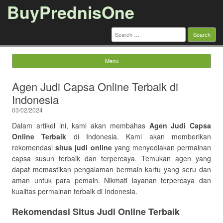
BuyPrednisOne
Search
for:
Menu
Skip to content
Agen Judi Capsa Online Terbaik di
Indonesia
03/02/2024
Dalam artikel ini, kami akan membahas
Agen Judi Capsa
Online Terbaik
di Indonesia. Kami akan memberikan
rekomendasi
situs judi online
yang menyediakan permainan
capsa susun terbaik dan terpercaya. Temukan agen yang
dapat memastikan pengalaman bermain kartu yang seru dan
aman untuk para pemain. Nikmati layanan terpercaya dan
kualitas permainan terbaik di Indonesia.
Rekomendasi Situs Judi Online Terbaik