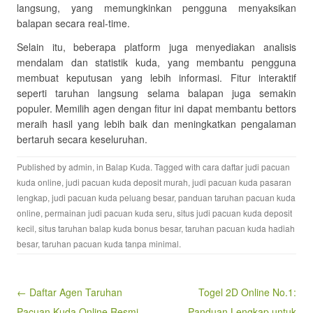
langsung, yang memungkinkan pengguna menyaksikan
balapan secara real-time.
Selain itu, beberapa platform juga menyediakan analisis
mendalam dan statistik kuda, yang membantu pengguna
membuat keputusan yang lebih informasi. Fitur interaktif
seperti taruhan langsung selama balapan juga semakin
populer. Memilih agen dengan fitur ini dapat membantu bettors
meraih hasil yang lebih baik dan meningkatkan pengalaman
bertaruh secara keseluruhan.
Published by
admin
, in
Balap Kuda
. Tagged with
cara daftar judi pacuan
kuda online
,
judi pacuan kuda deposit murah
,
judi pacuan kuda pasaran
lengkap
,
judi pacuan kuda peluang besar
,
panduan taruhan pacuan kuda
online
,
permainan judi pacuan kuda seru
,
situs judi pacuan kuda deposit
kecil
,
situs taruhan balap kuda bonus besar
,
taruhan pacuan kuda hadiah
besar
,
taruhan pacuan kuda tanpa minimal
.
Post navigation
← Daftar Agen Taruhan
Togel 2D Online No.1:
Pacuan Kuda Online Resmi
Panduan Lengkap untuk