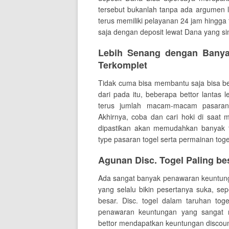
tersebut bukanlah tanpa ada argumen la
terus memiliki pelayanan 24 jam hingga 
saja dengan deposit lewat Dana yang si
Lebih Senang dengan Banya
Terkomplet
Tidak cuma bisa membantu saja bisa be
dari pada itu, beberapa bettor lantas
terus jumlah macam-macam pasaran 
Akhirnya, coba dan cari hoki di saat m
dipastikan akan memudahkan banyak to
type pasaran togel serta permainan tog
Agunan Disc. Togel Paling be
Ada sangat banyak penawaran keuntung
yang selalu bikin pesertanya suka, sep
besar. Disc. togel dalam taruhan toge
penawaran keuntungan yang sangat 
bettor mendapatkan keuntungan discoun