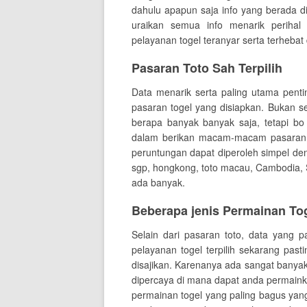
dahulu apapun saja info yang berada di b
uraikan semua info menarik perihal
pelayanan togel teranyar serta terhebat 
Pasaran Toto Sah Terpilih
Data menarik serta paling utama pent
pasaran togel yang disiapkan. Bukan se
berapa banyak banyak saja, tetapi b
dalam berikan macam-macam pasaran to
peruntungan dapat diperoleh simpel den
sgp, hongkong, toto macau, Cambodia, 
ada banyak.
Beberapa jenis Permainan To
Selain dari pasaran toto, data yang 
pelayanan togel terpilih sekarang past
disajikan. Karenanya ada sangat banyak 
dipercaya di mana dapat anda permaink
permainan togel yang paling bagus yang 