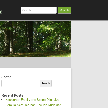
Search
a!
for:
Search
Search
Recent Posts
Kesalahan Fatal yang Sering Dilakukan
Pemula Saat Taruhan Pacuan Kuda dan