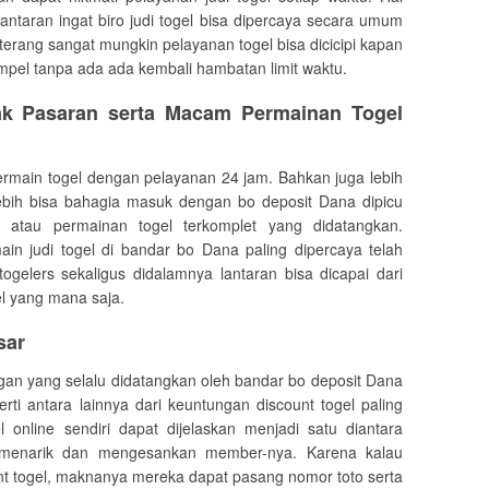
ntaran ingat biro judi togel bisa dipercaya secara umum
terang sangat mungkin pelayanan togel bisa dicicipi kapan
mpel tanpa ada ada kembali hambatan limit waktu.
k Pasaran serta Macam Permainan Togel
rmain togel dengan pelayanan 24 jam. Bahkan juga lebih
 lebih bisa bahagia masuk dengan bo deposit Dana dipicu
atau permainan togel terkomplet yang didatangkan.
ain judi togel di bandar bo Dana paling dipercaya telah
gelers sekaligus didalamnya lantaran bisa dicapai dari
el yang mana saja.
sar
an yang selalu didatangkan oleh bandar bo deposit Dana
erti antara lainnya dari keuntungan discount togel paling
l online sendiri dapat dijelaskan menjadi satu diantara
menarik dan mengesankan member-nya. Karena kalau
t togel, maknanya mereka dapat pasang nomor toto serta