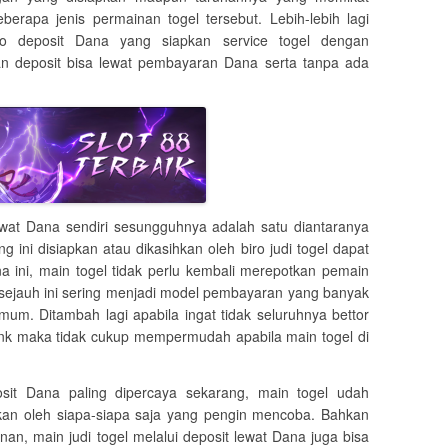
rapa jenis permainan togel tersebut. Lebih-lebih lagi
o deposit Dana yang siapkan service togel dengan
n deposit bisa lewat pembayaran Dana serta tanpa ada
ewat Dana sendiri sesungguhnya adalah satu diantaranya
 ini disiapkan atau dikasihkan oleh biro judi togel dapat
a ini, main togel tidak perlu kembali merepotkan pemain
g sejauh ini sering menjadi model pembayaran yang banyak
 umum. Ditambah lagi apabila ingat tidak seluruhnya bettor
bank maka tidak cukup mempermudah apabila main togel di
sit Dana paling dipercaya sekarang, main togel udah
akan oleh siapa-siapa saja yang pengin mencoba. Bahkan
nan, main judi togel melalui deposit lewat Dana juga bisa