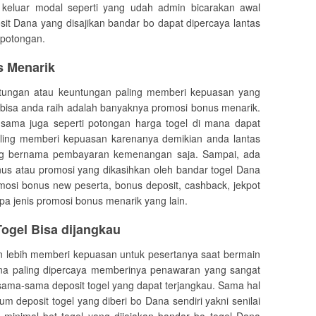
 keluar modal seperti yang udah admin bicarakan awal
posit Dana yang disajikan bandar bo dapat dipercaya lantas
 potongan.
 Menarik
ntungan atau keuntungan paling memberi kepuasan yang
 bisa anda raih adalah banyaknya promosi bonus menarik.
sama juga seperti potongan harga togel di mana dapat
ling memberi kepuasan karenanya demikian anda lantas
yang bernama pembayaran kemenangan saja. Sampai, ada
 atau promosi yang dikasihkan oleh bandar togel Dana
romosi bonus new peserta, bonus deposit, cashback, jekpot
apa jenis promosi bonus menarik yang lain.
Togel Bisa dijangkau
lebih memberi kepuasan untuk pesertanya saat bermain
Dana paling dipercaya memberinya penawaran yang sangat
sama-sama deposit togel yang dapat terjangkau. Sama hal
m deposit togel yang diberi bo Dana sendiri yakni senilai