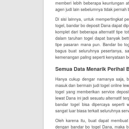
memberi lebih beberapa keuntungan a
agen judi lain sebelumnya tidak pernah 
Di sisi lainnya, untuk mempertingkat
togel, bandar bo deposit Dana dapat di
komplet dari beberapa alternatif tipe 
dalam taruhan togel dapat banyak bet
tipe pasaran mana pun. Bandar bo tog
bagus buat seluruhnya pesertanya, s
kemenangan paling seperti kenyataan b
Semua Data Menarik Perihal 
Hanya cukup dengar namanya saja, bar
masuk dan bermain judi togel online lewa
togel yang memberikan service deposit
lewat Dana ini jadi sesuatu alternatif t
bandar togel bisa dipercaya seperti 
sangat luar biasa terkait seluruhnya serv
Oleh karena itu, buat dapat membuat 
dengan bandar bo togel Dana, maka bis