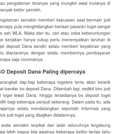
tau pengalaman teranyar yang mungkin awal mulanya di
banyak bettor peroleh.
 pengalaman semakin memberi kepuasan saat bermain judi
percaya pula menghidangkan barisan pasaran togel sangat
toto sah WLA. Maka dari itu, cari atau coba keberuntungan
tor kerjakan hanya cukup perlu menempatkan taruhan di
el deposit Dana sendiri selalu memberi keyakinan yang
atu diantaranya dengan selalu memberinya pembayaran
erapa saja nominalnya.
BO Deposit Dana Paling dipercaya
angkali tiap-tiap beberapa togelers tentu akan ketarik
t bandar bo deposit Dana. Ditambah lagi, sedikit biro judi
 togel lewat Dana, hingga tersedianya bo deposit togel
erpilih bagi beberapa penjudi sekarang. Dalam pada itu, ada
wajarnya selalu mendatangkan sejumlah informasi yang
ice judi togel yang disajikan didalamnya.
anda semakin terpikat dan ialah seluruhnya tergabung
a lebih bagus bila awalnya beberapa bettor lantas tahu