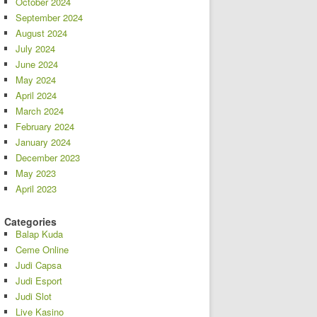
October 2024
September 2024
August 2024
July 2024
June 2024
May 2024
April 2024
March 2024
February 2024
January 2024
December 2023
May 2023
April 2023
Categories
Balap Kuda
Ceme Online
Judi Capsa
Judi Esport
Judi Slot
Live Kasino