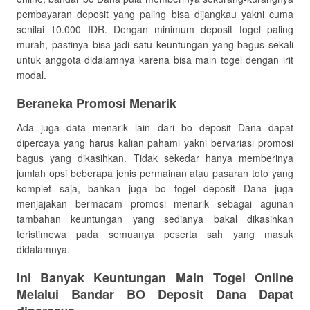
pembayaran deposit yang paling bisa dijangkau yakni cuma
senilai 10.000 IDR. Dengan minimum deposit togel paling
murah, pastinya bisa jadi satu keuntungan yang bagus sekali
untuk anggota didalamnya karena bisa main togel dengan irit
modal.
Beraneka Promosi Menarik
Ada juga data menarik lain dari bo deposit Dana dapat
dipercaya yang harus kalian pahami yakni bervariasi promosi
bagus yang dikasihkan. Tidak sekedar hanya memberinya
jumlah opsi beberapa jenis permainan atau pasaran toto yang
komplet saja, bahkan juga bo togel deposit Dana juga
menjajakan bermacam promosi menarik sebagai agunan
tambahan keuntungan yang sedianya bakal dikasihkan
teristimewa pada semuanya peserta sah yang masuk
didalamnya.
Ini Banyak Keuntungan Main Togel Online
Melalui Bandar BO Deposit Dana Dapat