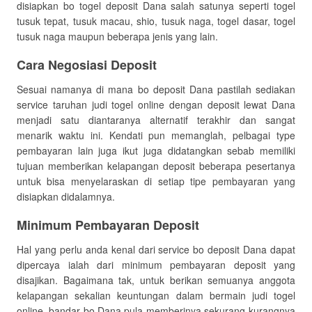
disiapkan bo togel deposit Dana salah satunya seperti togel
tusuk tepat, tusuk macau, shio, tusuk naga, togel dasar, togel
tusuk naga maupun beberapa jenis yang lain.
Cara Negosiasi Deposit
Sesuai namanya di mana bo deposit Dana pastilah sediakan
service taruhan judi togel online dengan deposit lewat Dana
menjadi satu diantaranya alternatif terakhir dan sangat
menarik waktu ini. Kendati pun memanglah, pelbagai type
pembayaran lain juga ikut juga didatangkan sebab memiliki
tujuan memberikan kelapangan deposit beberapa pesertanya
untuk bisa menyelaraskan di setiap tipe pembayaran yang
disiapkan didalamnya.
Minimum Pembayaran Deposit
Hal yang perlu anda kenal dari service bo deposit Dana dapat
dipercaya ialah dari minimum pembayaran deposit yang
disajikan. Bagaimana tak, untuk berikan semuanya anggota
kelapangan sekalian keuntungan dalam bermain judi togel
online, bandar bo Dana pula memberinya sekurang-kurangnya