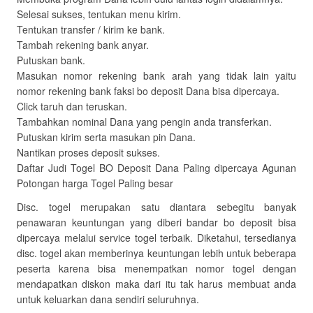
Selesai sukses, tentukan menu kirim.
Tentukan transfer / kirim ke bank.
Tambah rekening bank anyar.
Putuskan bank.
Masukan nomor rekening bank arah yang tidak lain yaitu
nomor rekening bank faksi bo deposit Dana bisa dipercaya.
Click taruh dan teruskan.
Tambahkan nominal Dana yang pengin anda transferkan.
Putuskan kirim serta masukan pin Dana.
Nantikan proses deposit sukses.
Daftar Judi Togel BO Deposit Dana Paling dipercaya Agunan
Potongan harga Togel Paling besar
Disc. togel merupakan satu diantara sebegitu banyak
penawaran keuntungan yang diberi bandar bo deposit bisa
dipercaya melalui service togel terbaik. Diketahui, tersedianya
disc. togel akan memberinya keuntungan lebih untuk beberapa
peserta karena bisa menempatkan nomor togel dengan
mendapatkan diskon maka dari itu tak harus membuat anda
untuk keluarkan dana sendiri seluruhnya.