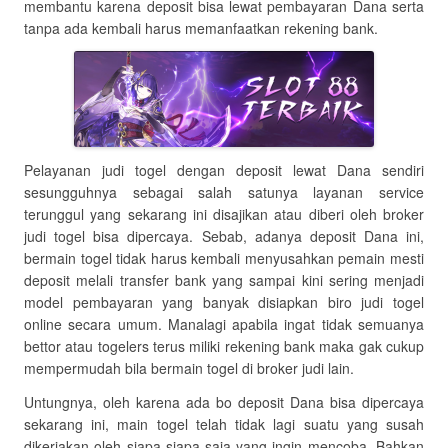
membantu karena deposit bisa lewat pembayaran Dana serta
tanpa ada kembali harus memanfaatkan rekening bank.
Pelayanan judi togel dengan deposit lewat Dana sendiri
sesungguhnya sebagai salah satunya layanan service
terunggul yang sekarang ini disajikan atau diberi oleh broker
judi togel bisa dipercaya. Sebab, adanya deposit Dana ini,
bermain togel tidak harus kembali menyusahkan pemain mesti
deposit melali transfer bank yang sampai kini sering menjadi
model pembayaran yang banyak disiapkan biro judi togel
online secara umum. Manalagi apabila ingat tidak semuanya
bettor atau togelers terus miliki rekening bank maka gak cukup
mempermudah bila bermain togel di broker judi lain.
Untungnya, oleh karena ada bo deposit Dana bisa dipercaya
sekarang ini, main togel telah tidak lagi suatu yang susah
dikerjakan oleh siapa-siapa saja yang ingin mencoba. Bahkan