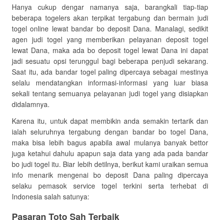
Hanya cukup dengar namanya saja, barangkali tiap-tiap
beberapa togelers akan terpikat tergabung dan bermain judi
togel online lewat bandar bo deposit Dana. Manalagi, sedikit
agen judi togel yang memberikan pelayanan deposit togel
lewat Dana, maka ada bo deposit togel lewat Dana ini dapat
jadi sesuatu opsi terunggul bagi beberapa penjudi sekarang.
Saat itu, ada bandar togel paling dipercaya sebagai mestinya
selalu mendatangkan informasi-informasi yang luar biasa
sekali tentang semuanya pelayanan judi togel yang disiapkan
didalamnya.
Karena itu, untuk dapat membikin anda semakin tertarik dan
ialah seluruhnya tergabung dengan bandar bo togel Dana,
maka bisa lebih bagus apabila awal mulanya banyak bettor
juga ketahui dahulu apapun saja data yang ada pada bandar
bo judi togel itu. Biar lebih detilnya, berikut kami uraikan semua
info menarik mengenai bo deposit Dana paling dipercaya
selaku pemasok service togel terkini serta terhebat di
Indonesia salah satunya:
Pasaran Toto Sah Terbaik