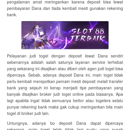
pengalaman amat meringankan karena deposit bisa lewat
pembayaran Dana dan tiada kembali mesti gunakan rekening
bank.
Pelayanan judi togel dengan deposit lewat Dana sendiri
sebenarnya adalah salah satunya layanan service terhebat
yang sekarang ini disajikan atau diberi oleh agen judi togel bisa
dipercaya. Sebab, adanya deposit Dana ini, main togel tidak
perlu kembali merepotkan pemain mesti deposit melali transfer
bank yang sejauh ini kerap menjadi tipe pembayaran yang
banyak disajikan broker judi togel online pada biasanya. Apa
lagi apabila ingat tidak semuanya bettor atau togelers selalu
punyai rekening bank maka gak cukup meringankan bila main
togel di broker judi lain.
Untungnya, adanya bo deposit Dana dapat dipercaya
sekarang, main togel telah tidak lagi suatu yang susah