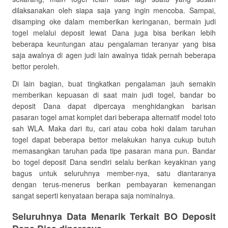
dilaksanakan oleh siapa saja yang ingin mencoba. Sampai,
disamping oke dalam memberikan keringanan, bermain judi
togel melalui deposit lewat Dana juga bisa berikan lebih
beberapa keuntungan atau pengalaman teranyar yang bisa
saja awalnya di agen judi lain awalnya tidak pernah beberapa
bettor peroleh.
Di lain bagian, buat tingkatkan pengalaman jauh semakin
memberikan kepuasan di saat main judi togel, bandar bo
deposit Dana dapat dipercaya menghidangkan barisan
pasaran togel amat komplet dari beberapa alternatif model toto
sah WLA. Maka dari itu, cari atau coba hoki dalam taruhan
togel dapat beberapa bettor melakukan hanya cukup butuh
memasangkan taruhan pada tipe pasaran mana pun. Bandar
bo togel deposit Dana sendiri selalu berikan keyakinan yang
bagus untuk seluruhnya member-nya, satu diantaranya
dengan terus-menerus berikan pembayaran kemenangan
sangat seperti kenyataan berapa saja nominalnya.
Seluruhnya Data Menarik Terkait BO Deposit