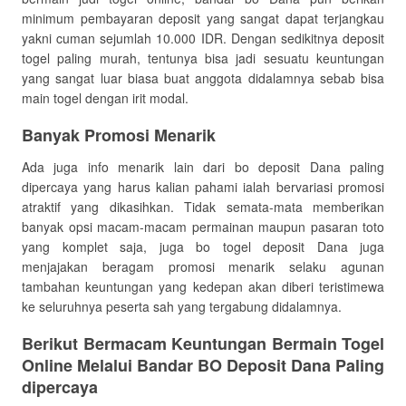
minimum pembayaran deposit yang sangat dapat terjangkau
yakni cuman sejumlah 10.000 IDR. Dengan sedikitnya deposit
togel paling murah, tentunya bisa jadi sesuatu keuntungan
yang sangat luar biasa buat anggota didalamnya sebab bisa
main togel dengan irit modal.
Banyak Promosi Menarik
Ada juga info menarik lain dari bo deposit Dana paling
dipercaya yang harus kalian pahami ialah bervariasi promosi
atraktif yang dikasihkan. Tidak semata-mata memberikan
banyak opsi macam-macam permainan maupun pasaran toto
yang komplet saja, juga bo togel deposit Dana juga
menjajakan beragam promosi menarik selaku agunan
tambahan keuntungan yang kedepan akan diberi teristimewa
ke seluruhnya peserta sah yang tergabung didalamnya.
Berikut Bermacam Keuntungan Bermain Togel
Online Melalui Bandar BO Deposit Dana Paling
dipercaya