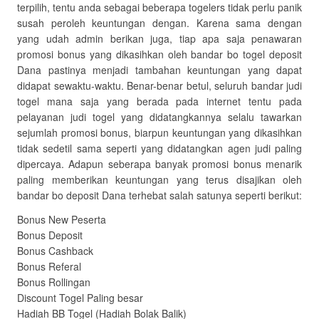
terpilih, tentu anda sebagai beberapa togelers tidak perlu panik
susah peroleh keuntungan dengan. Karena sama dengan
yang udah admin berikan juga, tiap apa saja penawaran
promosi bonus yang dikasihkan oleh bandar bo togel deposit
Dana pastinya menjadi tambahan keuntungan yang dapat
didapat sewaktu-waktu. Benar-benar betul, seluruh bandar judi
togel mana saja yang berada pada internet tentu pada
pelayanan judi togel yang didatangkannya selalu tawarkan
sejumlah promosi bonus, biarpun keuntungan yang dikasihkan
tidak sedetil sama seperti yang didatangkan agen judi paling
dipercaya. Adapun seberapa banyak promosi bonus menarik
paling memberikan keuntungan yang terus disajikan oleh
bandar bo deposit Dana terhebat salah satunya seperti berikut:
Bonus New Peserta
Bonus Deposit
Bonus Cashback
Bonus Referal
Bonus Rollingan
Discount Togel Paling besar
Hadiah BB Togel (Hadiah Bolak Balik)