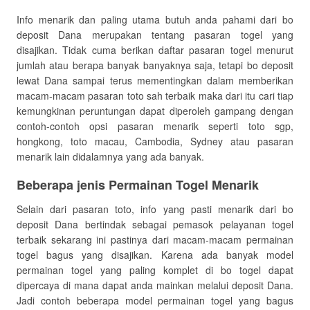
Info menarik dan paling utama butuh anda pahami dari bo
deposit Dana merupakan tentang pasaran togel yang
disajikan. Tidak cuma berikan daftar pasaran togel menurut
jumlah atau berapa banyak banyaknya saja, tetapi bo deposit
lewat Dana sampai terus mementingkan dalam memberikan
macam-macam pasaran toto sah terbaik maka dari itu cari tiap
kemungkinan peruntungan dapat diperoleh gampang dengan
contoh-contoh opsi pasaran menarik seperti toto sgp,
hongkong, toto macau, Cambodia, Sydney atau pasaran
menarik lain didalamnya yang ada banyak.
Beberapa jenis Permainan Togel Menarik
Selain dari pasaran toto, info yang pasti menarik dari bo
deposit Dana bertindak sebagai pemasok pelayanan togel
terbaik sekarang ini pastinya dari macam-macam permainan
togel bagus yang disajikan. Karena ada banyak model
permainan togel yang paling komplet di bo togel dapat
dipercaya di mana dapat anda mainkan melalui deposit Dana.
Jadi contoh beberapa model permainan togel yang bagus