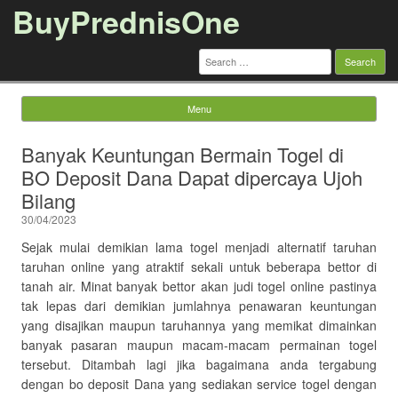
BuyPrednisOne
Search
for:
Menu
Skip to content
Banyak Keuntungan Bermain Togel di
BO Deposit Dana Dapat dipercaya Ujoh
Bilang
30/04/2023
Sejak mulai demikian lama togel menjadi alternatif taruhan
taruhan online yang atraktif sekali untuk beberapa bettor di
tanah air. Minat banyak bettor akan judi togel online pastinya
tak lepas dari demikian jumlahnya penawaran keuntungan
yang disajikan maupun taruhannya yang memikat dimainkan
banyak pasaran maupun macam-macam permainan togel
tersebut. Ditambah lagi jika bagaimana anda tergabung
dengan bo deposit Dana yang sediakan service togel dengan