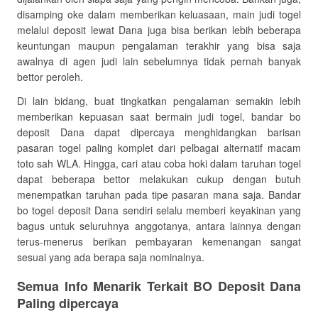
disamping oke dalam memberikan keluasaan, main judi togel
melalui deposit lewat Dana juga bisa berikan lebih beberapa
keuntungan maupun pengalaman terakhir yang bisa saja
awalnya di agen judi lain sebelumnya tidak pernah banyak
bettor peroleh.
Di lain bidang, buat tingkatkan pengalaman semakin lebih
memberikan kepuasan saat bermain judi togel, bandar bo
deposit Dana dapat dipercaya menghidangkan barisan
pasaran togel paling komplet dari pelbagai alternatif macam
toto sah WLA. Hingga, cari atau coba hoki dalam taruhan togel
dapat beberapa bettor melakukan cukup dengan butuh
menempatkan taruhan pada tipe pasaran mana saja. Bandar
bo togel deposit Dana sendiri selalu memberi keyakinan yang
bagus untuk seluruhnya anggotanya, antara lainnya dengan
terus-menerus berikan pembayaran kemenangan sangat
sesuai yang ada berapa saja nominalnya.
Semua Info Menarik Terkait BO Deposit Dana
Paling dipercaya