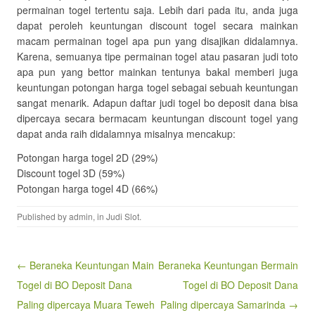
permainan togel tertentu saja. Lebih dari pada itu, anda juga
dapat peroleh keuntungan discount togel secara mainkan
macam permainan togel apa pun yang disajikan didalamnya.
Karena, semuanya tipe permainan togel atau pasaran judi toto
apa pun yang bettor mainkan tentunya bakal memberi juga
keuntungan potongan harga togel sebagai sebuah keuntungan
sangat menarik. Adapun daftar judi togel bo deposit dana bisa
dipercaya secara bermacam keuntungan discount togel yang
dapat anda raih didalamnya misalnya mencakup:
Potongan harga togel 2D (29%)
Discount togel 3D (59%)
Potongan harga togel 4D (66%)
Published by
admin
, in
Judi Slot
.
Post navigation
← Beraneka Keuntungan Main
Beraneka Keuntungan Bermain
Togel di BO Deposit Dana
Togel di BO Deposit Dana
Paling dipercaya Muara Teweh
Paling dipercaya Samarinda →