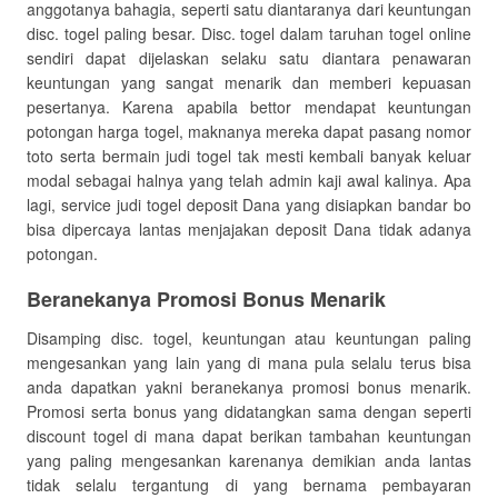
anggotanya bahagia, seperti satu diantaranya dari keuntungan
disc. togel paling besar. Disc. togel dalam taruhan togel online
sendiri dapat dijelaskan selaku satu diantara penawaran
keuntungan yang sangat menarik dan memberi kepuasan
pesertanya. Karena apabila bettor mendapat keuntungan
potongan harga togel, maknanya mereka dapat pasang nomor
toto serta bermain judi togel tak mesti kembali banyak keluar
modal sebagai halnya yang telah admin kaji awal kalinya. Apa
lagi, service judi togel deposit Dana yang disiapkan bandar bo
bisa dipercaya lantas menjajakan deposit Dana tidak adanya
potongan.
Beranekanya Promosi Bonus Menarik
Disamping disc. togel, keuntungan atau keuntungan paling
mengesankan yang lain yang di mana pula selalu terus bisa
anda dapatkan yakni beranekanya promosi bonus menarik.
Promosi serta bonus yang didatangkan sama dengan seperti
discount togel di mana dapat berikan tambahan keuntungan
yang paling mengesankan karenanya demikian anda lantas
tidak selalu tergantung di yang bernama pembayaran