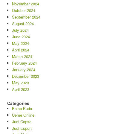
November 2024
October 2024
September 2024
August 2024
July 2024
June 2024
May 2024
April 2024
March 2024
February 2024
January 2024
December 2023
May 2023
April 2023
Categories
Balap Kuda
Ceme Online
Judi Capsa
Judi Esport