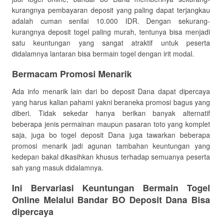
kurangnya pembayaran deposit yang paling dapat terjangkau
adalah cuman senilai 10.000 IDR. Dengan sekurang-
kurangnya deposit togel paling murah, tentunya bisa menjadi
satu keuntungan yang sangat atraktif untuk peserta
didalamnya lantaran bisa bermain togel dengan irit modal.
Bermacam Promosi Menarik
Ada info menarik lain dari bo deposit Dana dapat dipercaya
yang harus kalian pahami yakni beraneka promosi bagus yang
diberi. Tidak sekedar hanya berikan banyak alternatif
beberapa jenis permainan maupun pasaran toto yang komplet
saja, juga bo togel deposit Dana juga tawarkan beberapa
promosi menarik jadi agunan tambahan keuntungan yang
kedepan bakal dikasihkan khusus terhadap semuanya peserta
sah yang masuk didalamnya.
Ini Bervariasi Keuntungan Bermain Togel
Online Melalui Bandar BO Deposit Dana Bisa
dipercaya