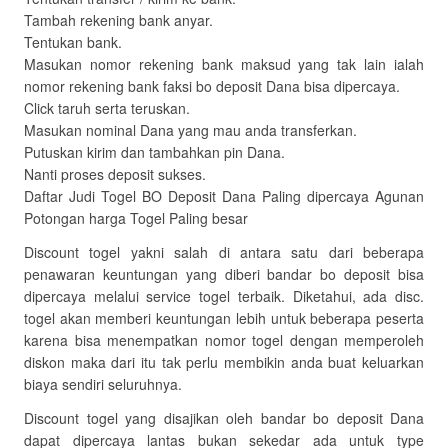
Tambah rekening bank anyar.
Tentukan bank.
Masukan nomor rekening bank maksud yang tak lain ialah
nomor rekening bank faksi bo deposit Dana bisa dipercaya.
Click taruh serta teruskan.
Masukan nominal Dana yang mau anda transferkan.
Putuskan kirim dan tambahkan pin Dana.
Nanti proses deposit sukses.
Daftar Judi Togel BO Deposit Dana Paling dipercaya Agunan
Potongan harga Togel Paling besar
Discount togel yakni salah di antara satu dari beberapa
penawaran keuntungan yang diberi bandar bo deposit bisa
dipercaya melalui service togel terbaik. Diketahui, ada disc.
togel akan memberi keuntungan lebih untuk beberapa peserta
karena bisa menempatkan nomor togel dengan memperoleh
diskon maka dari itu tak perlu membikin anda buat keluarkan
biaya sendiri seluruhnya.
Discount togel yang disajikan oleh bandar bo deposit Dana
dapat dipercaya lantas bukan sekedar ada untuk type