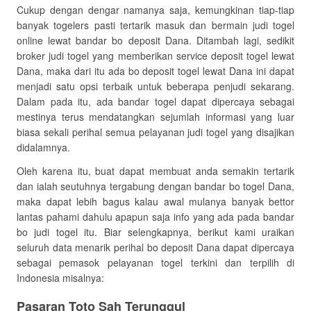
Cukup dengan dengar namanya saja, kemungkinan tiap-tiap
banyak togelers pasti tertarik masuk dan bermain judi togel
online lewat bandar bo deposit Dana. Ditambah lagi, sedikit
broker judi togel yang memberikan service deposit togel lewat
Dana, maka dari itu ada bo deposit togel lewat Dana ini dapat
menjadi satu opsi terbaik untuk beberapa penjudi sekarang.
Dalam pada itu, ada bandar togel dapat dipercaya sebagai
mestinya terus mendatangkan sejumlah informasi yang luar
biasa sekali perihal semua pelayanan judi togel yang disajikan
didalamnya.
Oleh karena itu, buat dapat membuat anda semakin tertarik
dan ialah seutuhnya tergabung dengan bandar bo togel Dana,
maka dapat lebih bagus kalau awal mulanya banyak bettor
lantas pahami dahulu apapun saja info yang ada pada bandar
bo judi togel itu. Biar selengkapnya, berikut kami uraikan
seluruh data menarik perihal bo deposit Dana dapat dipercaya
sebagai pemasok pelayanan togel terkini dan terpilih di
Indonesia misalnya:
Pasaran Toto Sah Terunggul