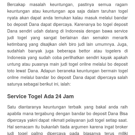
Bercakap masalah keuntungan, pastinya semua ragam
keuntungan atau keuntungan apa saja dalam taruhan togel
nyata akan dapat anda temukan kalau masuk melalui bandar
bo deposit Dana dapat dipercaya. Karenanya bo togel deposit
Dana sendiri udah datang di Indonesia dengan bawa service
judi togel yang sangat berlainan dan semakin menarik
ketimbang yang disajikan oleh biro judi lain umumnya. Juga,
sudahlah banyak juga beberapa bettor atau togelers di
Indonesia yang sudah coba perlihatkan sendiri kayak apakah
untung atau puasnya main judi togel online melalui bo deposit
toto lewat Dana. Adapun beraneka keuntungan bermain togel
online melalui bandar bo deposit Dana dapat dipercaya salah
satunya sebagai berikut ini, ialah:
Service Togel Ada 24 Jam
Satu diantaranya keuntungan terbaik yang bakal anda raih
apabila mana tergabung dengan bandar bo deposit Dana Bisa
dipercaya yakni dapat nikmati pelayanan judi togel setiap saat.
Hal semacam itu bukanlah tiada argumen karena ingat broker
judi togel paling dipercaya pada biasanya terus miliki