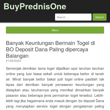
BuyPrednisOne
Search
for:
Menu
Skip to content
Banyak Keuntungan Bermain Togel di
BO Deposit Dana Paling dipercaya
Balangan
01/05/2023
Semenjak demikian lama togel dijadikan opsi taruhan taruhan
online yang luar biasa sekali untuk beberapa bettor di tanah
air. Minat banyak bettor bakal judi togel online pastilah tak
lepas dari demikian banyak penawaran keuntungan yang
disiapkan atau taruhannya yang memikat dimainkan banyak
pasaran atau beberapa jenis permainan togel tersebut. Lebih-
lebih lagi jika bagaimana anda masuk dengan bo deposit Dana
yang menyiapkan service togel dengan pengalaman paling