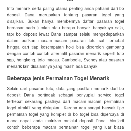
Info menarik serta paling utama penting anda pahami dari bo
deposit Dana merupakan tentang pasaran togel yang
disajikan. Bukan hanya memberinya daftar pasaran togel
berdasar pada jumlah atau berapa banyak banyaknya saja,
tapi bo deposit lewat Dana sampai selalu mengedepankan
dalam berikan macam-macam pasaran toto sah terhebat
hingga cari tiap kesempatan hoki bisa diperoleh gampang
dengan contoh-contoh alternatif pasaran menarik seperti toto
sgp, hongkong, toto macau, Cambodia, Sydney atau pasaran
menarik lain didalamnya yang masih ada banyak.
Beberapa jenis Permainan Togel Menarik
Selain dari pasaran toto, data yang pastilah menarik dari bo
deposit Dana bertindak sebagai penyuplai service togel
terhebat sekarang pastinya dari macam-macam permainan
togel atraktif yang disiapkan. Karena ada sangat banyak tipe
permainan togel yang komplet di bo togel bisa dipercaya di
mana dapat anda mainkan melalui deposit Dana. Menjadi
contoh beberapa macam permainan togel yang luar biasa