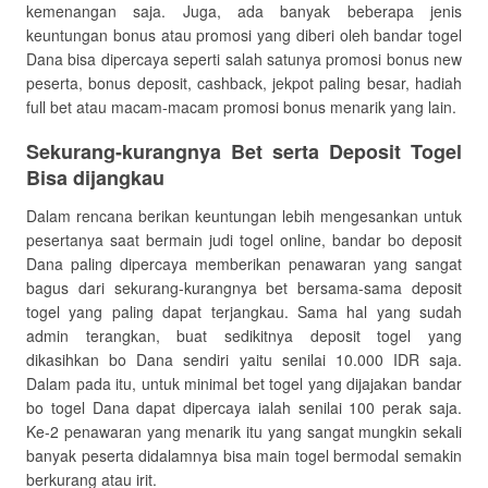
kemenangan saja. Juga, ada banyak beberapa jenis
keuntungan bonus atau promosi yang diberi oleh bandar togel
Dana bisa dipercaya seperti salah satunya promosi bonus new
peserta, bonus deposit, cashback, jekpot paling besar, hadiah
full bet atau macam-macam promosi bonus menarik yang lain.
Sekurang-kurangnya Bet serta Deposit Togel
Bisa dijangkau
Dalam rencana berikan keuntungan lebih mengesankan untuk
pesertanya saat bermain judi togel online, bandar bo deposit
Dana paling dipercaya memberikan penawaran yang sangat
bagus dari sekurang-kurangnya bet bersama-sama deposit
togel yang paling dapat terjangkau. Sama hal yang sudah
admin terangkan, buat sedikitnya deposit togel yang
dikasihkan bo Dana sendiri yaitu senilai 10.000 IDR saja.
Dalam pada itu, untuk minimal bet togel yang dijajakan bandar
bo togel Dana dapat dipercaya ialah senilai 100 perak saja.
Ke-2 penawaran yang menarik itu yang sangat mungkin sekali
banyak peserta didalamnya bisa main togel bermodal semakin
berkurang atau irit.