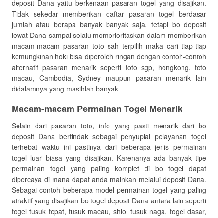
deposit Dana yaitu berkenaan pasaran togel yang disajikan.
Tidak sekedar memberikan daftar pasaran togel berdasar
jumlah atau berapa banyak banyak saja, tetapi bo deposit
lewat Dana sampai selalu memprioritaskan dalam memberikan
macam-macam pasaran toto sah terpilih maka cari tiap-tiap
kemungkinan hoki bisa diperoleh ringan dengan contoh-contoh
alternatif pasaran menarik seperti toto sgp, hongkong, toto
macau, Cambodia, Sydney maupun pasaran menarik lain
didalamnya yang masihlah banyak.
Macam-macam Permainan Togel Menarik
Selain dari pasaran toto, info yang pasti menarik dari bo
deposit Dana bertindak sebagai penyuplai pelayanan togel
terhebat waktu ini pastinya dari beberapa jenis permainan
togel luar biasa yang disajikan. Karenanya ada banyak tipe
permainan togel yang paling komplet di bo togel dapat
dipercaya di mana dapat anda mainkan melalui deposit Dana.
Sebagai contoh beberapa model permainan togel yang paling
atraktif yang disajikan bo togel deposit Dana antara lain seperti
togel tusuk tepat, tusuk macau, shio, tusuk naga, togel dasar,