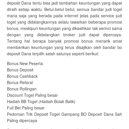
deposit Dana tentu bisa jadi tambahan keuntungan yang dapat
diraih setiap waktu. Betul-betul betul, semua bandar judi togel
mana saja yang berada pada internet jelas pada service judi
togel yang didatangkannya selalu tawarkan beberapa promosi
bonus, meskipun keuntungan yang dikasihkan tak serinci sama
dengan yang didatangkan broker judi dapat dipercaya.
Tentang hal berapa banyak promosi bonus menarik amat
memberikan keuntungan yang terus disajikan oleh bandar bo
deposit Dana terpilih salah satunya seperti berikut:
Bonus New Peserta
Bonus Deposit
Bonus Cashback
Bonus Referal
Bonus Rollingan
Discount Togel Paling besar
Hadiah BB Togel (Hadiah Bolak Balik)
Full Bet Paling besar
Pedoman Trik Deposit Togel Gampang BO Deposit Dana Sah
Paling dipercaya