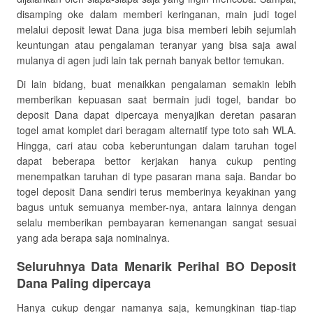
disamping oke dalam memberi keringanan, main judi togel
melalui deposit lewat Dana juga bisa memberi lebih sejumlah
keuntungan atau pengalaman teranyar yang bisa saja awal
mulanya di agen judi lain tak pernah banyak bettor temukan.
Di lain bidang, buat menaikkan pengalaman semakin lebih
memberikan kepuasan saat bermain judi togel, bandar bo
deposit Dana dapat dipercaya menyajikan deretan pasaran
togel amat komplet dari beragam alternatif type toto sah WLA.
Hingga, cari atau coba keberuntungan dalam taruhan togel
dapat beberapa bettor kerjakan hanya cukup penting
menempatkan taruhan di type pasaran mana saja. Bandar bo
togel deposit Dana sendiri terus memberinya keyakinan yang
bagus untuk semuanya member-nya, antara lainnya dengan
selalu memberikan pembayaran kemenangan sangat sesuai
yang ada berapa saja nominalnya.
Seluruhnya Data Menarik Perihal BO Deposit
Dana Paling dipercaya
Hanya cukup dengar namanya saja, kemungkinan tiap-tiap