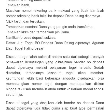
Tentukan bank.
Masukan nomor rekening bank maksud yang tidak lain ialah
nomor rekening bank faksi bo deposit Dana paling dipercaya.
Click taruh dan teruskan.
Tambahkan nominal Dana yang pengin anda transferkan.
Tentukan kirim dan tambahkan pin Dana.
Nantikan proses deposit sukses.
Daftar Judi Togel BO Deposit Dana Paling dipercaya Agunan
Disc. Togel Paling besar
Discount togel ialah salah di antara satu dari sebegitu banyak
penawaran keuntungan yang dikasihkan bandar bo deposit
dapat dipercaya melalui pelayanan togel terbaik. Sudah
diketahui, tersedianya discount togel akan memberi
keuntungan lebih bagi beberapa anggota disebabkan bisa
memasangkan nomor togel dengan mendapatkan diskon
hingga tak usah membikin anda untuk keluarkan modal sendiri
seutuhnya.
Discount togel yang disajikan oleh bandar bo deposit Dana
dapat dipercaya juga tidak cuma siap buat type permainan