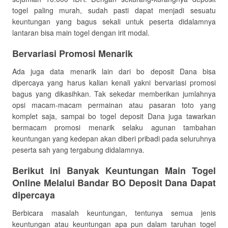
togel paling murah, sudah pasti dapat menjadi sesuatu
keuntungan yang bagus sekali untuk peserta didalamnya
lantaran bisa main togel dengan irit modal.
Bervariasi Promosi Menarik
Ada juga data menarik lain dari bo deposit Dana bisa
dipercaya yang harus kalian kenali yakni bervariasi promosi
bagus yang dikasihkan. Tak sekedar memberikan jumlahnya
opsi macam-macam permainan atau pasaran toto yang
komplet saja, sampai bo togel deposit Dana juga tawarkan
bermacam promosi menarik selaku agunan tambahan
keuntungan yang kedepan akan diberi pribadi pada seluruhnya
peserta sah yang tergabung didalamnya.
Berikut ini Banyak Keuntungan Main Togel
Online Melalui Bandar BO Deposit Dana Dapat
dipercaya
Berbicara masalah keuntungan, tentunya semua jenis
keuntungan atau keuntungan apa pun dalam taruhan togel