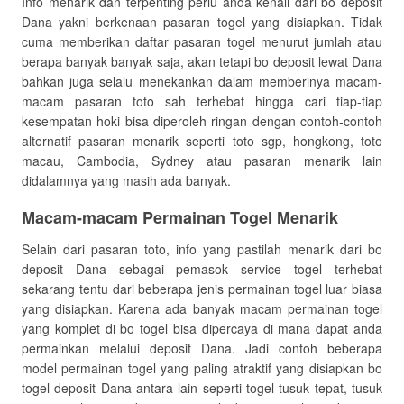
Info menarik dan terpenting perlu anda kenali dari bo deposit
Dana yakni berkenaan pasaran togel yang disiapkan. Tidak
cuma memberikan daftar pasaran togel menurut jumlah atau
berapa banyak banyak saja, akan tetapi bo deposit lewat Dana
bahkan juga selalu menekankan dalam memberinya macam-
macam pasaran toto sah terhebat hingga cari tiap-tiap
kesempatan hoki bisa diperoleh ringan dengan contoh-contoh
alternatif pasaran menarik seperti toto sgp, hongkong, toto
macau, Cambodia, Sydney atau pasaran menarik lain
didalamnya yang masih ada banyak.
Macam-macam Permainan Togel Menarik
Selain dari pasaran toto, info yang pastilah menarik dari bo
deposit Dana sebagai pemasok service togel terhebat
sekarang tentu dari beberapa jenis permainan togel luar biasa
yang disiapkan. Karena ada banyak macam permainan togel
yang komplet di bo togel bisa dipercaya di mana dapat anda
permainkan melalui deposit Dana. Jadi contoh beberapa
model permainan togel yang paling atraktif yang disiapkan bo
togel deposit Dana antara lain seperti togel tusuk tepat, tusuk