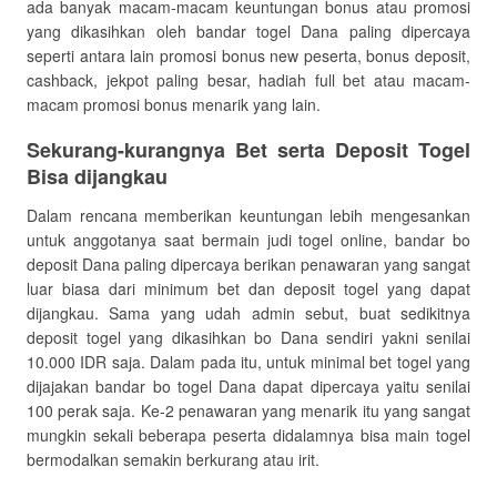
ada banyak macam-macam keuntungan bonus atau promosi
yang dikasihkan oleh bandar togel Dana paling dipercaya
seperti antara lain promosi bonus new peserta, bonus deposit,
cashback, jekpot paling besar, hadiah full bet atau macam-
macam promosi bonus menarik yang lain.
Sekurang-kurangnya Bet serta Deposit Togel
Bisa dijangkau
Dalam rencana memberikan keuntungan lebih mengesankan
untuk anggotanya saat bermain judi togel online, bandar bo
deposit Dana paling dipercaya berikan penawaran yang sangat
luar biasa dari minimum bet dan deposit togel yang dapat
dijangkau. Sama yang udah admin sebut, buat sedikitnya
deposit togel yang dikasihkan bo Dana sendiri yakni senilai
10.000 IDR saja. Dalam pada itu, untuk minimal bet togel yang
dijajakan bandar bo togel Dana dapat dipercaya yaitu senilai
100 perak saja. Ke-2 penawaran yang menarik itu yang sangat
mungkin sekali beberapa peserta didalamnya bisa main togel
bermodalkan semakin berkurang atau irit.