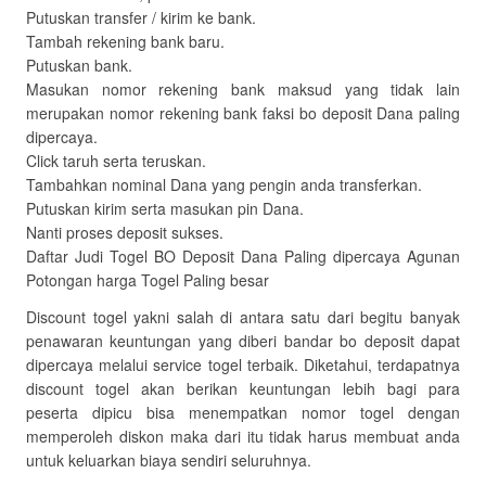
Putuskan transfer / kirim ke bank.
Tambah rekening bank baru.
Putuskan bank.
Masukan nomor rekening bank maksud yang tidak lain
merupakan nomor rekening bank faksi bo deposit Dana paling
dipercaya.
Click taruh serta teruskan.
Tambahkan nominal Dana yang pengin anda transferkan.
Putuskan kirim serta masukan pin Dana.
Nanti proses deposit sukses.
Daftar Judi Togel BO Deposit Dana Paling dipercaya Agunan
Potongan harga Togel Paling besar
Discount togel yakni salah di antara satu dari begitu banyak
penawaran keuntungan yang diberi bandar bo deposit dapat
dipercaya melalui service togel terbaik. Diketahui, terdapatnya
discount togel akan berikan keuntungan lebih bagi para
peserta dipicu bisa menempatkan nomor togel dengan
memperoleh diskon maka dari itu tidak harus membuat anda
untuk keluarkan biaya sendiri seluruhnya.