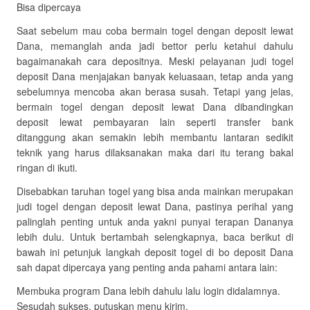
Bisa dipercaya
Saat sebelum mau coba bermain togel dengan deposit lewat
Dana, memanglah anda jadi bettor perlu ketahui dahulu
bagaimanakah cara depositnya. Meski pelayanan judi togel
deposit Dana menjajakan banyak keluasaan, tetap anda yang
sebelumnya mencoba akan berasa susah. Tetapi yang jelas,
bermain togel dengan deposit lewat Dana dibandingkan
deposit lewat pembayaran lain seperti transfer bank
ditanggung akan semakin lebih membantu lantaran sedikit
teknik yang harus dilaksanakan maka dari itu terang bakal
ringan di ikuti.
Disebabkan taruhan togel yang bisa anda mainkan merupakan
judi togel dengan deposit lewat Dana, pastinya perihal yang
palinglah penting untuk anda yakni punyai terapan Dananya
lebih dulu. Untuk bertambah selengkapnya, baca berikut di
bawah ini petunjuk langkah deposit togel di bo deposit Dana
sah dapat dipercaya yang penting anda pahami antara lain:
Membuka program Dana lebih dahulu lalu login didalamnya.
Sesudah sukses, putuskan menu kirim.