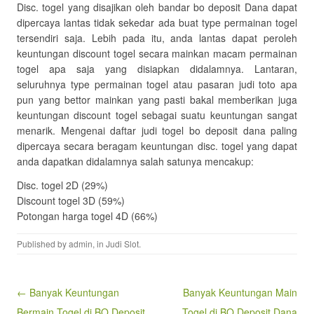
Disc. togel yang disajikan oleh bandar bo deposit Dana dapat
dipercaya lantas tidak sekedar ada buat type permainan togel
tersendiri saja. Lebih pada itu, anda lantas dapat peroleh
keuntungan discount togel secara mainkan macam permainan
togel apa saja yang disiapkan didalamnya. Lantaran,
seluruhnya type permainan togel atau pasaran judi toto apa
pun yang bettor mainkan yang pasti bakal memberikan juga
keuntungan discount togel sebagai suatu keuntungan sangat
menarik. Mengenai daftar judi togel bo deposit dana paling
dipercaya secara beragam keuntungan disc. togel yang dapat
anda dapatkan didalamnya salah satunya mencakup:
Disc. togel 2D (29%)
Discount togel 3D (59%)
Potongan harga togel 4D (66%)
Published by
admin
, in
Judi Slot
.
Post navigation
← Banyak Keuntungan
Banyak Keuntungan Main
Bermain Togel di BO Deposit
Togel di BO Deposit Dana