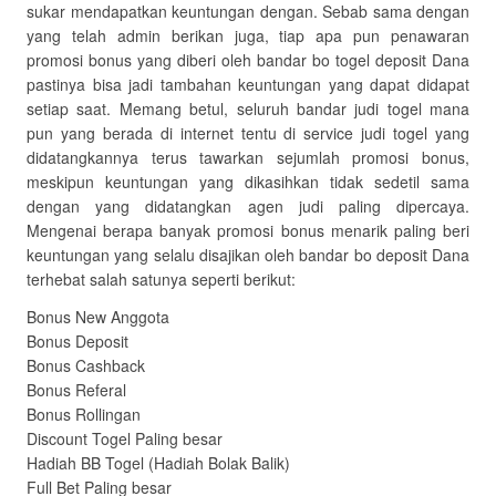
sukar mendapatkan keuntungan dengan. Sebab sama dengan
yang telah admin berikan juga, tiap apa pun penawaran
promosi bonus yang diberi oleh bandar bo togel deposit Dana
pastinya bisa jadi tambahan keuntungan yang dapat didapat
setiap saat. Memang betul, seluruh bandar judi togel mana
pun yang berada di internet tentu di service judi togel yang
didatangkannya terus tawarkan sejumlah promosi bonus,
meskipun keuntungan yang dikasihkan tidak sedetil sama
dengan yang didatangkan agen judi paling dipercaya.
Mengenai berapa banyak promosi bonus menarik paling beri
keuntungan yang selalu disajikan oleh bandar bo deposit Dana
terhebat salah satunya seperti berikut:
Bonus New Anggota
Bonus Deposit
Bonus Cashback
Bonus Referal
Bonus Rollingan
Discount Togel Paling besar
Hadiah BB Togel (Hadiah Bolak Balik)
Full Bet Paling besar