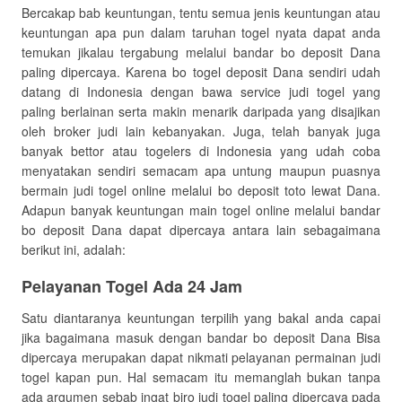
Bercakap bab keuntungan, tentu semua jenis keuntungan atau
keuntungan apa pun dalam taruhan togel nyata dapat anda
temukan jikalau tergabung melalui bandar bo deposit Dana
paling dipercaya. Karena bo togel deposit Dana sendiri udah
datang di Indonesia dengan bawa service judi togel yang
paling berlainan serta makin menarik daripada yang disajikan
oleh broker judi lain kebanyakan. Juga, telah banyak juga
banyak bettor atau togelers di Indonesia yang udah coba
menyatakan sendiri semacam apa untung maupun puasnya
bermain judi togel online melalui bo deposit toto lewat Dana.
Adapun banyak keuntungan main togel online melalui bandar
bo deposit Dana dapat dipercaya antara lain sebagaimana
berikut ini, adalah:
Pelayanan Togel Ada 24 Jam
Satu diantaranya keuntungan terpilih yang bakal anda capai
jika bagaimana masuk dengan bandar bo deposit Dana Bisa
dipercaya merupakan dapat nikmati pelayanan permainan judi
togel kapan pun. Hal semacam itu memanglah bukan tanpa
ada argumen sebab ingat biro judi togel paling dipercaya pada