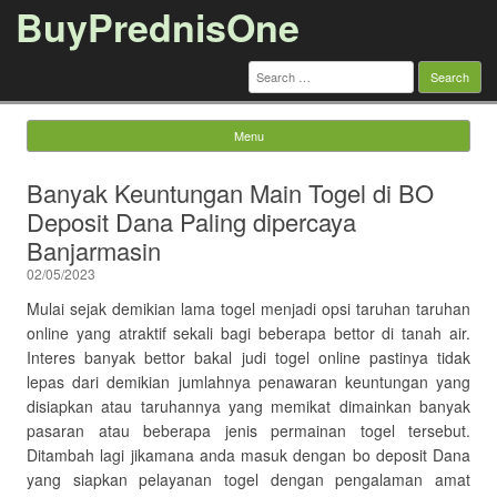
BuyPrednisOne
Search
for:
Menu
Skip to content
Banyak Keuntungan Main Togel di BO
Deposit Dana Paling dipercaya
Banjarmasin
02/05/2023
Mulai sejak demikian lama togel menjadi opsi taruhan taruhan
online yang atraktif sekali bagi beberapa bettor di tanah air.
Interes banyak bettor bakal judi togel online pastinya tidak
lepas dari demikian jumlahnya penawaran keuntungan yang
disiapkan atau taruhannya yang memikat dimainkan banyak
pasaran atau beberapa jenis permainan togel tersebut.
Ditambah lagi jikamana anda masuk dengan bo deposit Dana
yang siapkan pelayanan togel dengan pengalaman amat