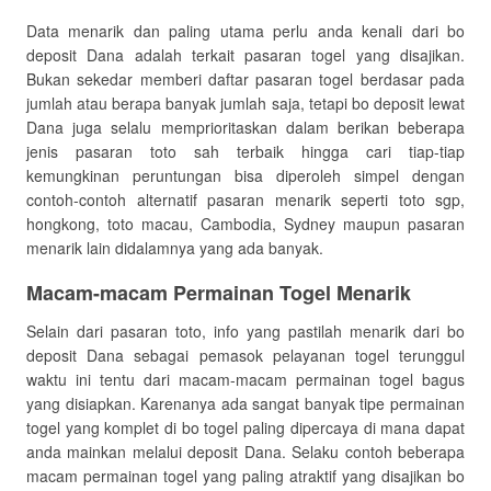
Data menarik dan paling utama perlu anda kenali dari bo
deposit Dana adalah terkait pasaran togel yang disajikan.
Bukan sekedar memberi daftar pasaran togel berdasar pada
jumlah atau berapa banyak jumlah saja, tetapi bo deposit lewat
Dana juga selalu memprioritaskan dalam berikan beberapa
jenis pasaran toto sah terbaik hingga cari tiap-tiap
kemungkinan peruntungan bisa diperoleh simpel dengan
contoh-contoh alternatif pasaran menarik seperti toto sgp,
hongkong, toto macau, Cambodia, Sydney maupun pasaran
menarik lain didalamnya yang ada banyak.
Macam-macam Permainan Togel Menarik
Selain dari pasaran toto, info yang pastilah menarik dari bo
deposit Dana sebagai pemasok pelayanan togel terunggul
waktu ini tentu dari macam-macam permainan togel bagus
yang disiapkan. Karenanya ada sangat banyak tipe permainan
togel yang komplet di bo togel paling dipercaya di mana dapat
anda mainkan melalui deposit Dana. Selaku contoh beberapa
macam permainan togel yang paling atraktif yang disajikan bo