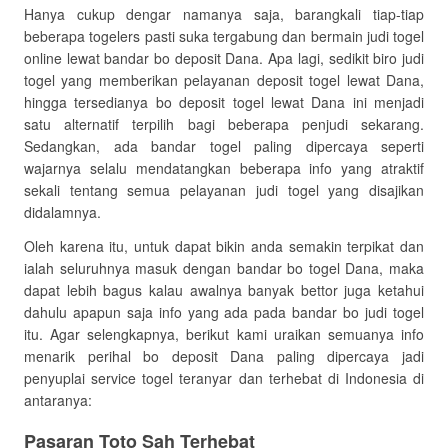
Hanya cukup dengar namanya saja, barangkali tiap-tiap
beberapa togelers pasti suka tergabung dan bermain judi togel
online lewat bandar bo deposit Dana. Apa lagi, sedikit biro judi
togel yang memberikan pelayanan deposit togel lewat Dana,
hingga tersedianya bo deposit togel lewat Dana ini menjadi
satu alternatif terpilih bagi beberapa penjudi sekarang.
Sedangkan, ada bandar togel paling dipercaya seperti
wajarnya selalu mendatangkan beberapa info yang atraktif
sekali tentang semua pelayanan judi togel yang disajikan
didalamnya.
Oleh karena itu, untuk dapat bikin anda semakin terpikat dan
ialah seluruhnya masuk dengan bandar bo togel Dana, maka
dapat lebih bagus kalau awalnya banyak bettor juga ketahui
dahulu apapun saja info yang ada pada bandar bo judi togel
itu. Agar selengkapnya, berikut kami uraikan semuanya info
menarik perihal bo deposit Dana paling dipercaya jadi
penyuplai service togel teranyar dan terhebat di Indonesia di
antaranya:
Pasaran Toto Sah Terhebat