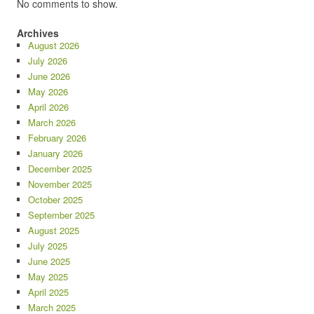
No comments to show.
Archives
August 2026
July 2026
June 2026
May 2026
April 2026
March 2026
February 2026
January 2026
December 2025
November 2025
October 2025
September 2025
August 2025
July 2025
June 2025
May 2025
April 2025
March 2025