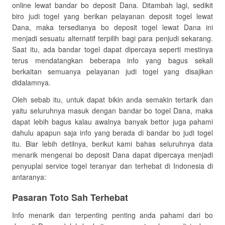
online lewat bandar bo deposit Dana. Ditambah lagi, sedikit
biro judi togel yang berikan pelayanan deposit togel lewat
Dana, maka tersedianya bo deposit togel lewat Dana ini
menjadi sesuatu alternatif terpilih bagi para penjudi sekarang.
Saat itu, ada bandar togel dapat dipercaya seperti mestinya
terus mendatangkan beberapa info yang bagus sekali
berkaitan semuanya pelayanan judi togel yang disajikan
didalamnya.
Oleh sebab itu, untuk dapat bikin anda semakin tertarik dan
yaitu seluruhnya masuk dengan bandar bo togel Dana, maka
dapat lebih bagus kalau awalnya banyak bettor juga pahami
dahulu apapun saja info yang berada di bandar bo judi togel
itu. Biar lebih detilnya, berikut kami bahas seluruhnya data
menarik mengenai bo deposit Dana dapat dipercaya menjadi
penyuplai service togel teranyar dan terhebat di Indonesia di
antaranya:
Pasaran Toto Sah Terhebat
Info menarik dan terpenting penting anda pahami dari bo