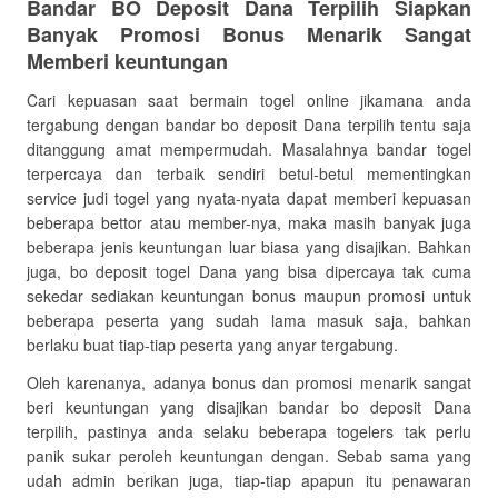
Bandar BO Deposit Dana Terpilih Siapkan
Banyak Promosi Bonus Menarik Sangat
Memberi keuntungan
Cari kepuasan saat bermain togel online jikamana anda
tergabung dengan bandar bo deposit Dana terpilih tentu saja
ditanggung amat mempermudah. Masalahnya bandar togel
terpercaya dan terbaik sendiri betul-betul mementingkan
service judi togel yang nyata-nyata dapat memberi kepuasan
beberapa bettor atau member-nya, maka masih banyak juga
beberapa jenis keuntungan luar biasa yang disajikan. Bahkan
juga, bo deposit togel Dana yang bisa dipercaya tak cuma
sekedar sediakan keuntungan bonus maupun promosi untuk
beberapa peserta yang sudah lama masuk saja, bahkan
berlaku buat tiap-tiap peserta yang anyar tergabung.
Oleh karenanya, adanya bonus dan promosi menarik sangat
beri keuntungan yang disajikan bandar bo deposit Dana
terpilih, pastinya anda selaku beberapa togelers tak perlu
panik sukar peroleh keuntungan dengan. Sebab sama yang
udah admin berikan juga, tiap-tiap apapun itu penawaran