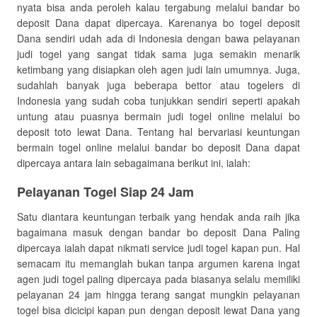
nyata bisa anda peroleh kalau tergabung melalui bandar bo
deposit Dana dapat dipercaya. Karenanya bo togel deposit
Dana sendiri udah ada di Indonesia dengan bawa pelayanan
judi togel yang sangat tidak sama juga semakin menarik
ketimbang yang disiapkan oleh agen judi lain umumnya. Juga,
sudahlah banyak juga beberapa bettor atau togelers di
Indonesia yang sudah coba tunjukkan sendiri seperti apakah
untung atau puasnya bermain judi togel online melalui bo
deposit toto lewat Dana. Tentang hal bervariasi keuntungan
bermain togel online melalui bandar bo deposit Dana dapat
dipercaya antara lain sebagaimana berikut ini, ialah:
Pelayanan Togel Siap 24 Jam
Satu diantara keuntungan terbaik yang hendak anda raih jika
bagaimana masuk dengan bandar bo deposit Dana Paling
dipercaya ialah dapat nikmati service judi togel kapan pun. Hal
semacam itu memanglah bukan tanpa argumen karena ingat
agen judi togel paling dipercaya pada biasanya selalu memiliki
pelayanan 24 jam hingga terang sangat mungkin pelayanan
togel bisa dicicipi kapan pun dengan deposit lewat Dana yang