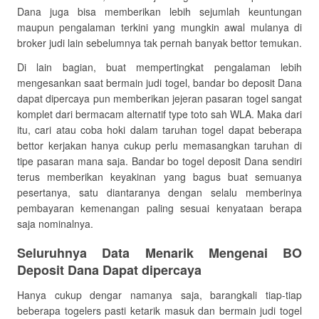
Dana juga bisa memberikan lebih sejumlah keuntungan
maupun pengalaman terkini yang mungkin awal mulanya di
broker judi lain sebelumnya tak pernah banyak bettor temukan.
Di lain bagian, buat mempertingkat pengalaman lebih
mengesankan saat bermain judi togel, bandar bo deposit Dana
dapat dipercaya pun memberikan jejeran pasaran togel sangat
komplet dari bermacam alternatif type toto sah WLA. Maka dari
itu, cari atau coba hoki dalam taruhan togel dapat beberapa
bettor kerjakan hanya cukup perlu memasangkan taruhan di
tipe pasaran mana saja. Bandar bo togel deposit Dana sendiri
terus memberikan keyakinan yang bagus buat semuanya
pesertanya, satu diantaranya dengan selalu memberinya
pembayaran kemenangan paling sesuai kenyataan berapa
saja nominalnya.
Seluruhnya Data Menarik Mengenai BO
Deposit Dana Dapat dipercaya
Hanya cukup dengar namanya saja, barangkali tiap-tiap
beberapa togelers pasti ketarik masuk dan bermain judi togel