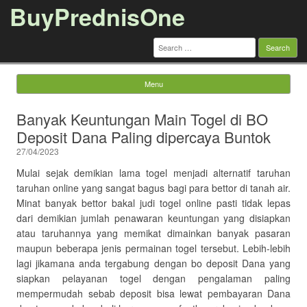
BuyPrednisOne
Search
for:
Menu
Skip to content
Banyak Keuntungan Main Togel di BO
Deposit Dana Paling dipercaya Buntok
27/04/2023
Mulai sejak demikian lama togel menjadi alternatif taruhan
taruhan online yang sangat bagus bagi para bettor di tanah air.
Minat banyak bettor bakal judi togel online pasti tidak lepas
dari demikian jumlah penawaran keuntungan yang disiapkan
atau taruhannya yang memikat dimainkan banyak pasaran
maupun beberapa jenis permainan togel tersebut. Lebih-lebih
lagi jikamana anda tergabung dengan bo deposit Dana yang
siapkan pelayanan togel dengan pengalaman paling
mempermudah sebab deposit bisa lewat pembayaran Dana