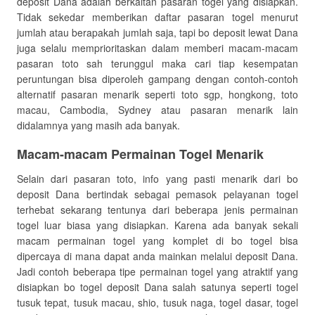
deposit Dana adalah berkaitan pasaran togel yang disiapkan.
Tidak sekedar memberikan daftar pasaran togel menurut
jumlah atau berapakah jumlah saja, tapi bo deposit lewat Dana
juga selalu memprioritaskan dalam memberi macam-macam
pasaran toto sah terunggul maka cari tiap kesempatan
peruntungan bisa diperoleh gampang dengan contoh-contoh
alternatif pasaran menarik seperti toto sgp, hongkong, toto
macau, Cambodia, Sydney atau pasaran menarik lain
didalamnya yang masih ada banyak.
Macam-macam Permainan Togel Menarik
Selain dari pasaran toto, info yang pasti menarik dari bo
deposit Dana bertindak sebagai pemasok pelayanan togel
terhebat sekarang tentunya dari beberapa jenis permainan
togel luar biasa yang disiapkan. Karena ada banyak sekali
macam permainan togel yang komplet di bo togel bisa
dipercaya di mana dapat anda mainkan melalui deposit Dana.
Jadi contoh beberapa tipe permainan togel yang atraktif yang
disiapkan bo togel deposit Dana salah satunya seperti togel
tusuk tepat, tusuk macau, shio, tusuk naga, togel dasar, togel