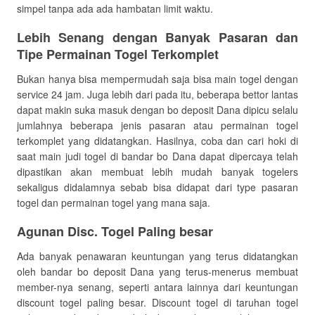
simpel tanpa ada ada hambatan limit waktu.
Lebih Senang dengan Banyak Pasaran dan
Tipe Permainan Togel Terkomplet
Bukan hanya bisa mempermudah saja bisa main togel dengan
service 24 jam. Juga lebih dari pada itu, beberapa bettor lantas
dapat makin suka masuk dengan bo deposit Dana dipicu selalu
jumlahnya beberapa jenis pasaran atau permainan togel
terkomplet yang didatangkan. Hasilnya, coba dan cari hoki di
saat main judi togel di bandar bo Dana dapat dipercaya telah
dipastikan akan membuat lebih mudah banyak togelers
sekaligus didalamnya sebab bisa didapat dari type pasaran
togel dan permainan togel yang mana saja.
Agunan Disc. Togel Paling besar
Ada banyak penawaran keuntungan yang terus didatangkan
oleh bandar bo deposit Dana yang terus-menerus membuat
member-nya senang, seperti antara lainnya dari keuntungan
discount togel paling besar. Discount togel di taruhan togel