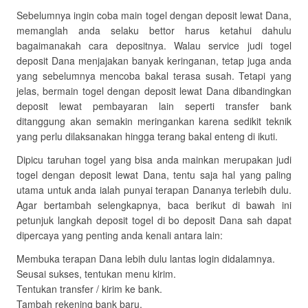
Sebelumnya ingin coba main togel dengan deposit lewat Dana,
memanglah anda selaku bettor harus ketahui dahulu
bagaimanakah cara depositnya. Walau service judi togel
deposit Dana menjajakan banyak keringanan, tetap juga anda
yang sebelumnya mencoba bakal terasa susah. Tetapi yang
jelas, bermain togel dengan deposit lewat Dana dibandingkan
deposit lewat pembayaran lain seperti transfer bank
ditanggung akan semakin meringankan karena sedikit teknik
yang perlu dilaksanakan hingga terang bakal enteng di ikuti.
Dipicu taruhan togel yang bisa anda mainkan merupakan judi
togel dengan deposit lewat Dana, tentu saja hal yang paling
utama untuk anda ialah punyai terapan Dananya terlebih dulu.
Agar bertambah selengkapnya, baca berikut di bawah ini
petunjuk langkah deposit togel di bo deposit Dana sah dapat
dipercaya yang penting anda kenali antara lain:
Membuka terapan Dana lebih dulu lantas login didalamnya.
Seusai sukses, tentukan menu kirim.
Tentukan transfer / kirim ke bank.
Tambah rekening bank baru.