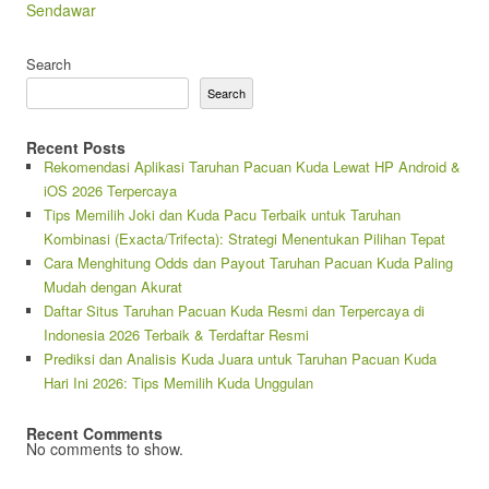
Sendawar
Search
Search
Recent Posts
Rekomendasi Aplikasi Taruhan Pacuan Kuda Lewat HP Android &
iOS 2026 Terpercaya
Tips Memilih Joki dan Kuda Pacu Terbaik untuk Taruhan
Kombinasi (Exacta/Trifecta): Strategi Menentukan Pilihan Tepat
Cara Menghitung Odds dan Payout Taruhan Pacuan Kuda Paling
Mudah dengan Akurat
Daftar Situs Taruhan Pacuan Kuda Resmi dan Terpercaya di
Indonesia 2026 Terbaik & Terdaftar Resmi
Prediksi dan Analisis Kuda Juara untuk Taruhan Pacuan Kuda
Hari Ini 2026: Tips Memilih Kuda Unggulan
Recent Comments
No comments to show.