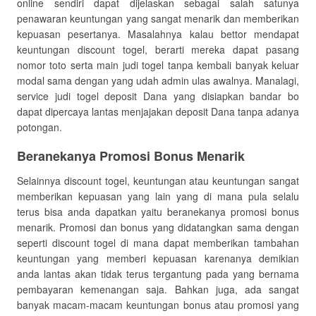
online sendiri dapat dijelaskan sebagai salah satunya
penawaran keuntungan yang sangat menarik dan memberikan
kepuasan pesertanya. Masalahnya kalau bettor mendapat
keuntungan discount togel, berarti mereka dapat pasang
nomor toto serta main judi togel tanpa kembali banyak keluar
modal sama dengan yang udah admin ulas awalnya. Manalagi,
service judi togel deposit Dana yang disiapkan bandar bo
dapat dipercaya lantas menjajakan deposit Dana tanpa adanya
potongan.
Beranekanya Promosi Bonus Menarik
Selainnya discount togel, keuntungan atau keuntungan sangat
memberikan kepuasan yang lain yang di mana pula selalu
terus bisa anda dapatkan yaitu beranekanya promosi bonus
menarik. Promosi dan bonus yang didatangkan sama dengan
seperti discount togel di mana dapat memberikan tambahan
keuntungan yang memberi kepuasan karenanya demikian
anda lantas akan tidak terus tergantung pada yang bernama
pembayaran kemenangan saja. Bahkan juga, ada sangat
banyak macam-macam keuntungan bonus atau promosi yang