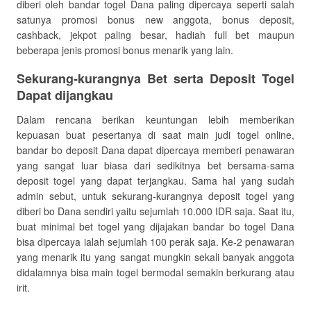
diberi oleh bandar togel Dana paling dipercaya seperti salah
satunya promosi bonus new anggota, bonus deposit,
cashback, jekpot paling besar, hadiah full bet maupun
beberapa jenis promosi bonus menarik yang lain.
Sekurang-kurangnya Bet serta Deposit Togel
Dapat dijangkau
Dalam rencana berikan keuntungan lebih memberikan
kepuasan buat pesertanya di saat main judi togel online,
bandar bo deposit Dana dapat dipercaya memberi penawaran
yang sangat luar biasa dari sedikitnya bet bersama-sama
deposit togel yang dapat terjangkau. Sama hal yang sudah
admin sebut, untuk sekurang-kurangnya deposit togel yang
diberi bo Dana sendiri yaitu sejumlah 10.000 IDR saja. Saat itu,
buat minimal bet togel yang dijajakan bandar bo togel Dana
bisa dipercaya ialah sejumlah 100 perak saja. Ke-2 penawaran
yang menarik itu yang sangat mungkin sekali banyak anggota
didalamnya bisa main togel bermodal semakin berkurang atau
irit.