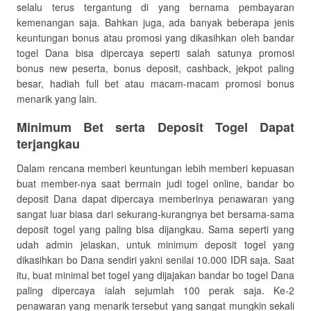
selalu terus tergantung di yang bernama pembayaran
kemenangan saja. Bahkan juga, ada banyak beberapa jenis
keuntungan bonus atau promosi yang dikasihkan oleh bandar
togel Dana bisa dipercaya seperti salah satunya promosi
bonus new peserta, bonus deposit, cashback, jekpot paling
besar, hadiah full bet atau macam-macam promosi bonus
menarik yang lain.
Minimum Bet serta Deposit Togel Dapat
terjangkau
Dalam rencana memberi keuntungan lebih memberi kepuasan
buat member-nya saat bermain judi togel online, bandar bo
deposit Dana dapat dipercaya memberinya penawaran yang
sangat luar biasa dari sekurang-kurangnya bet bersama-sama
deposit togel yang paling bisa dijangkau. Sama seperti yang
udah admin jelaskan, untuk minimum deposit togel yang
dikasihkan bo Dana sendiri yakni senilai 10.000 IDR saja. Saat
itu, buat minimal bet togel yang dijajakan bandar bo togel Dana
paling dipercaya ialah sejumlah 100 perak saja. Ke-2
penawaran yang menarik tersebut yang sangat mungkin sekali