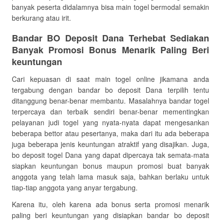
banyak peserta didalamnya bisa main togel bermodal semakin
berkurang atau irit.
Bandar BO Deposit Dana Terhebat Sediakan
Banyak Promosi Bonus Menarik Paling Beri
keuntungan
Cari kepuasan di saat main togel online jikamana anda
tergabung dengan bandar bo deposit Dana terpilih tentu
ditanggung benar-benar membantu. Masalahnya bandar togel
terpercaya dan terbaik sendiri benar-benar mementingkan
pelayanan judi togel yang nyata-nyata dapat mengesankan
beberapa bettor atau pesertanya, maka dari itu ada beberapa
juga beberapa jenis keuntungan atraktif yang disajikan. Juga,
bo deposit togel Dana yang dapat dipercaya tak semata-mata
siapkan keuntungan bonus maupun promosi buat banyak
anggota yang telah lama masuk saja, bahkan berlaku untuk
tiap-tiap anggota yang anyar tergabung.
Karena itu, oleh karena ada bonus serta promosi menarik
paling beri keuntungan yang disiapkan bandar bo deposit