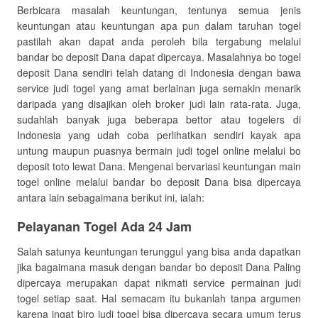
Berbicara masalah keuntungan, tentunya semua jenis
keuntungan atau keuntungan apa pun dalam taruhan togel
pastilah akan dapat anda peroleh bila tergabung melalui
bandar bo deposit Dana dapat dipercaya. Masalahnya bo togel
deposit Dana sendiri telah datang di Indonesia dengan bawa
service judi togel yang amat berlainan juga semakin menarik
daripada yang disajikan oleh broker judi lain rata-rata. Juga,
sudahlah banyak juga beberapa bettor atau togelers di
Indonesia yang udah coba perlihatkan sendiri kayak apa
untung maupun puasnya bermain judi togel online melalui bo
deposit toto lewat Dana. Mengenai bervariasi keuntungan main
togel online melalui bandar bo deposit Dana bisa dipercaya
antara lain sebagaimana berikut ini, ialah:
Pelayanan Togel Ada 24 Jam
Salah satunya keuntungan terunggul yang bisa anda dapatkan
jika bagaimana masuk dengan bandar bo deposit Dana Paling
dipercaya merupakan dapat nikmati service permainan judi
togel setiap saat. Hal semacam itu bukanlah tanpa argumen
karena ingat biro judi togel bisa dipercaya secara umum terus