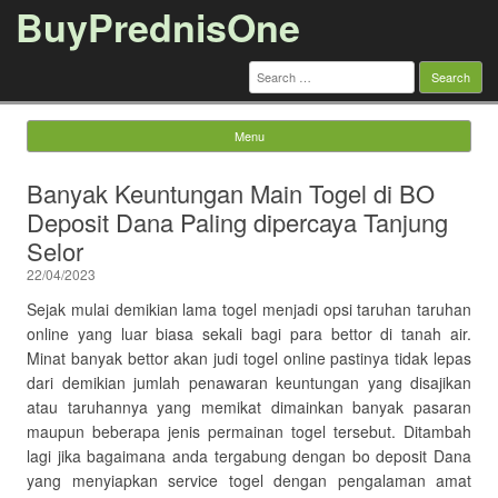
BuyPrednisOne
Search
for:
Menu
Skip to content
Banyak Keuntungan Main Togel di BO
Deposit Dana Paling dipercaya Tanjung
Selor
22/04/2023
Sejak mulai demikian lama togel menjadi opsi taruhan taruhan
online yang luar biasa sekali bagi para bettor di tanah air.
Minat banyak bettor akan judi togel online pastinya tidak lepas
dari demikian jumlah penawaran keuntungan yang disajikan
atau taruhannya yang memikat dimainkan banyak pasaran
maupun beberapa jenis permainan togel tersebut. Ditambah
lagi jika bagaimana anda tergabung dengan bo deposit Dana
yang menyiapkan service togel dengan pengalaman amat