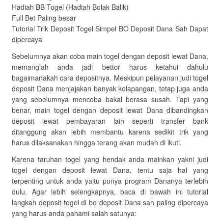
Hadiah BB Togel (Hadiah Bolak Balik)
Full Bet Paling besar
Tutorial Trik Deposit Togel Simpel BO Deposit Dana Sah Dapat
dipercaya
Sebelumnya akan coba main togel dengan deposit lewat Dana,
memanglah anda jadi bettor harus ketahui dahulu
bagaimanakah cara depositnya. Meskipun pelayanan judi togel
deposit Dana menjajakan banyak kelapangan, tetap juga anda
yang sebelumnya mencoba bakal berasa susah. Tapi yang
benar, main togel dengan deposit lewat Dana dibandingkan
deposit lewat pembayaran lain seperti transfer bank
ditanggung akan lebih membantu karena sedikit trik yang
harus dilaksanakan hingga terang akan mudah di ikuti.
Karena taruhan togel yang hendak anda mainkan yakni judi
togel dengan deposit lewat Dana, tentu saja hal yang
terpenting untuk anda yaitu punya program Dananya terlebih
dulu. Agar lebih selengkapnya, baca di bawah ini tutorial
langkah deposit togel di bo deposit Dana sah paling dipercaya
yang harus anda pahami salah satunya: