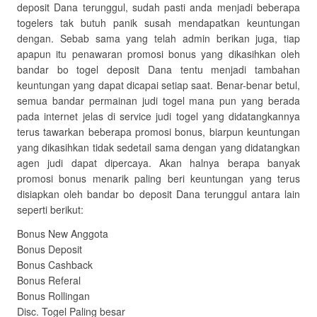
deposit Dana terunggul, sudah pasti anda menjadi beberapa
togelers tak butuh panik susah mendapatkan keuntungan
dengan. Sebab sama yang telah admin berikan juga, tiap
apapun itu penawaran promosi bonus yang dikasihkan oleh
bandar bo togel deposit Dana tentu menjadi tambahan
keuntungan yang dapat dicapai setiap saat. Benar-benar betul,
semua bandar permainan judi togel mana pun yang berada
pada internet jelas di service judi togel yang didatangkannya
terus tawarkan beberapa promosi bonus, biarpun keuntungan
yang dikasihkan tidak sedetail sama dengan yang didatangkan
agen judi dapat dipercaya. Akan halnya berapa banyak
promosi bonus menarik paling beri keuntungan yang terus
disiapkan oleh bandar bo deposit Dana terunggul antara lain
seperti berikut:
Bonus New Anggota
Bonus Deposit
Bonus Cashback
Bonus Referal
Bonus Rollingan
Disc. Togel Paling besar