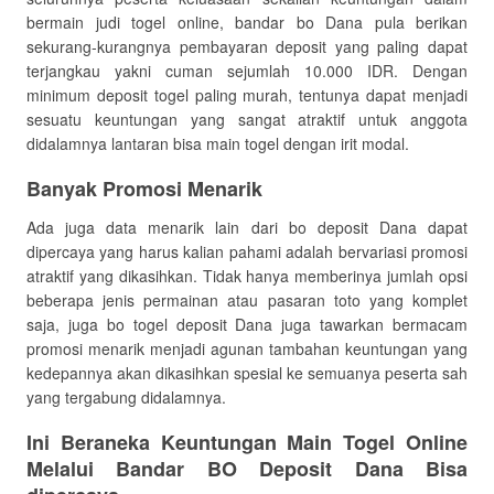
bermain judi togel online, bandar bo Dana pula berikan
sekurang-kurangnya pembayaran deposit yang paling dapat
terjangkau yakni cuman sejumlah 10.000 IDR. Dengan
minimum deposit togel paling murah, tentunya dapat menjadi
sesuatu keuntungan yang sangat atraktif untuk anggota
didalamnya lantaran bisa main togel dengan irit modal.
Banyak Promosi Menarik
Ada juga data menarik lain dari bo deposit Dana dapat
dipercaya yang harus kalian pahami adalah bervariasi promosi
atraktif yang dikasihkan. Tidak hanya memberinya jumlah opsi
beberapa jenis permainan atau pasaran toto yang komplet
saja, juga bo togel deposit Dana juga tawarkan bermacam
promosi menarik menjadi agunan tambahan keuntungan yang
kedepannya akan dikasihkan spesial ke semuanya peserta sah
yang tergabung didalamnya.
Ini Beraneka Keuntungan Main Togel Online
Melalui Bandar BO Deposit Dana Bisa