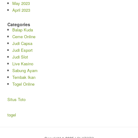
May 2023
April 2023
Categories
Balap Kuda
Ceme Online
Judi Capsa
Judi Esport
Judi Slot
Live Kasino
Sabung Ayam
Tembak Ikan
Togel Online
Situs Toto
togel