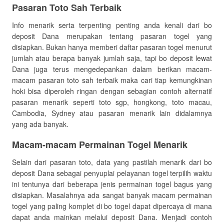
Pasaran Toto Sah Terbaik
Info menarik serta terpenting penting anda kenali dari bo
deposit Dana merupakan tentang pasaran togel yang
disiapkan. Bukan hanya memberi daftar pasaran togel menurut
jumlah atau berapa banyak jumlah saja, tapi bo deposit lewat
Dana juga terus mengedepankan dalam berikan macam-
macam pasaran toto sah terbaik maka cari tiap kemungkinan
hoki bisa diperoleh ringan dengan sebagian contoh alternatif
pasaran menarik seperti toto sgp, hongkong, toto macau,
Cambodia, Sydney atau pasaran menarik lain didalamnya
yang ada banyak.
Macam-macam Permainan Togel Menarik
Selain dari pasaran toto, data yang pastilah menarik dari bo
deposit Dana sebagai penyuplai pelayanan togel terpilih waktu
ini tentunya dari beberapa jenis permainan togel bagus yang
disiapkan. Masalahnya ada sangat banyak macam permainan
togel yang paling komplet di bo togel dapat dipercaya di mana
dapat anda mainkan melalui deposit Dana. Menjadi contoh