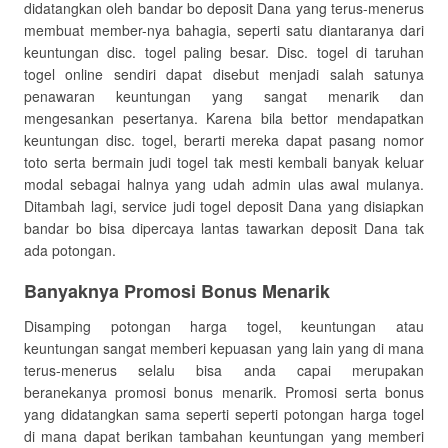
didatangkan oleh bandar bo deposit Dana yang terus-menerus
membuat member-nya bahagia, seperti satu diantaranya dari
keuntungan disc. togel paling besar. Disc. togel di taruhan
togel online sendiri dapat disebut menjadi salah satunya
penawaran keuntungan yang sangat menarik dan
mengesankan pesertanya. Karena bila bettor mendapatkan
keuntungan disc. togel, berarti mereka dapat pasang nomor
toto serta bermain judi togel tak mesti kembali banyak keluar
modal sebagai halnya yang udah admin ulas awal mulanya.
Ditambah lagi, service judi togel deposit Dana yang disiapkan
bandar bo bisa dipercaya lantas tawarkan deposit Dana tak
ada potongan.
Banyaknya Promosi Bonus Menarik
Disamping potongan harga togel, keuntungan atau
keuntungan sangat memberi kepuasan yang lain yang di mana
terus-menerus selalu bisa anda capai merupakan
beranekanya promosi bonus menarik. Promosi serta bonus
yang didatangkan sama seperti seperti potongan harga togel
di mana dapat berikan tambahan keuntungan yang memberi