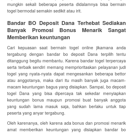
mungkin sekali beberapa peserta didalamnya bisa bermain
togel bermodal semakin sedikit atau irit.
Bandar BO Deposit Dana Terhebat Sediakan
Banyak Promosi Bonus Menarik Sangat
Memberikan keuntungan
Cari kepuasan saat bermain togel online jikamana anda
tergabung dengan bandar bo deposit Dana terpilih tentu
ditanggung begitu membantu. Karena bandar togel terpercaya
serta terbaik sendiri memang memprioritaskan pelayanan judi
togel yang nyata-nyata dapat mengesankan beberapa bettor
atau anggotanya, maka dari itu masih banyak juga macam-
macam keuntungan bagus yang disiapkan. Sampai, bo deposit
togel Dana yang bisa dipercaya tak sekedar menyiapkan
keuntungan bonus maupun promosi buat banyak anggota
yang sudah lama masuk saja, bahkan berlaku untuk tiap
peserta yang anyar tergabung.
Oleh karenanya, oleh karena ada bonus dan promosi menarik
amat memberikan keuntungan yang disiapkan bandar bo