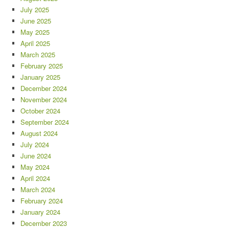
July 2025
June 2025
May 2025
April 2025
March 2025
February 2025
January 2025
December 2024
November 2024
October 2024
September 2024
August 2024
July 2024
June 2024
May 2024
April 2024
March 2024
February 2024
January 2024
December 2023