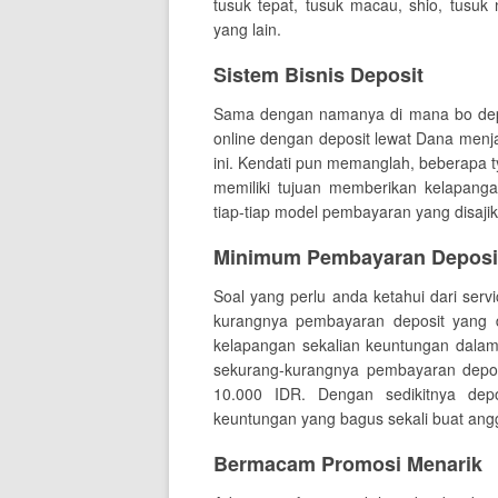
tusuk tepat, tusuk macau, shio, tusuk 
yang lain.
Sistem Bisnis Deposit
Sama dengan namanya di mana bo depos
online dengan deposit lewat Dana menja
ini. Kendati pun memanglah, beberapa t
memiliki tujuan memberikan kelapanga
tiap-tiap model pembayaran yang disaji
Minimum Pembayaran Deposi
Soal yang perlu anda ketahui dari serv
kurangnya pembayaran deposit yang d
kelapangan sekalian keuntungan dalam 
sekurang-kurangnya pembayaran depos
10.000 IDR. Dengan sedikitnya depo
keuntungan yang bagus sekali buat angg
Bermacam Promosi Menarik