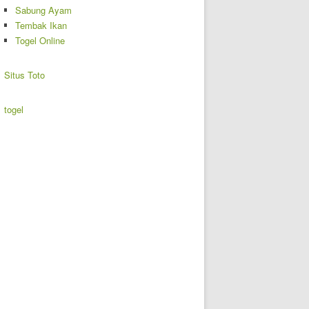
Sabung Ayam
Tembak Ikan
Togel Online
Situs Toto
togel