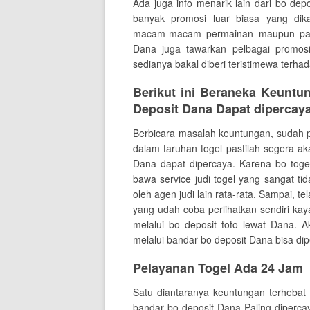
Ada juga info menarik lain dari bo dep
banyak promosi luar biasa yang dika
macam-macam permainan maupun pasar
Dana juga tawarkan pelbagai promo
sedianya bakal diberi teristimewa terh
Berikut ini Beraneka Keuntu
Deposit Dana Dapat dipercay
Berbicara masalah keuntungan, sudah 
dalam taruhan togel pastilah segera ak
Dana dapat dipercaya. Karena bo toge
bawa service judi togel yang sangat t
oleh agen judi lain rata-rata. Sampai, t
yang udah coba perlihatkan sendiri kay
melalui bo deposit toto lewat Dana. 
melalui bandar bo deposit Dana bisa dip
Pelayanan Togel Ada 24 Jam
Satu diantaranya keuntungan terhebat
bandar bo deposit Dana Paling dipercay