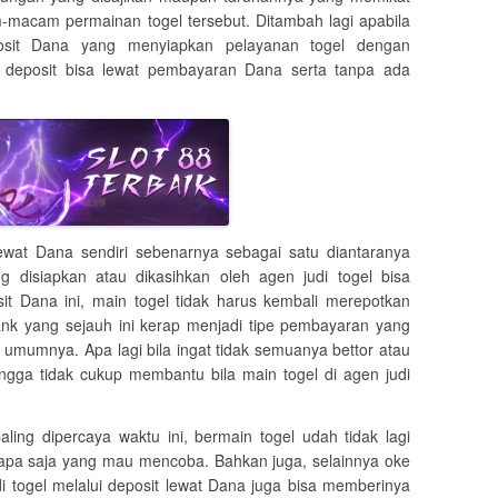
macam permainan togel tersebut. Ditambah lagi apabila
it Dana yang menyiapkan pelayanan togel dengan
deposit bisa lewat pembayaran Dana serta tanpa ada
lewat Dana sendiri sebenarnya sebagai satu diantaranya
g disiapkan atau dikasihkan oleh agen judi togel bisa
it Dana ini, main togel tidak harus kembali merepotkan
bank yang sejauh ini kerap menjadi tipe pembayaran yang
ne umumnya. Apa lagi bila ingat tidak semuanya bettor atau
ingga tidak cukup membantu bila main togel di agen judi
ing dipercaya waktu ini, bermain togel udah tidak lagi
siapa saja yang mau mencoba. Bahkan juga, selainnya oke
 togel melalui deposit lewat Dana juga bisa memberinya