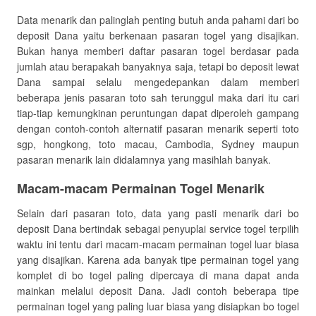
Data menarik dan palinglah penting butuh anda pahami dari bo
deposit Dana yaitu berkenaan pasaran togel yang disajikan.
Bukan hanya memberi daftar pasaran togel berdasar pada
jumlah atau berapakah banyaknya saja, tetapi bo deposit lewat
Dana sampai selalu mengedepankan dalam memberi
beberapa jenis pasaran toto sah terunggul maka dari itu cari
tiap-tiap kemungkinan peruntungan dapat diperoleh gampang
dengan contoh-contoh alternatif pasaran menarik seperti toto
sgp, hongkong, toto macau, Cambodia, Sydney maupun
pasaran menarik lain didalamnya yang masihlah banyak.
Macam-macam Permainan Togel Menarik
Selain dari pasaran toto, data yang pasti menarik dari bo
deposit Dana bertindak sebagai penyuplai service togel terpilih
waktu ini tentu dari macam-macam permainan togel luar biasa
yang disajikan. Karena ada banyak tipe permainan togel yang
komplet di bo togel paling dipercaya di mana dapat anda
mainkan melalui deposit Dana. Jadi contoh beberapa tipe
permainan togel yang paling luar biasa yang disiapkan bo togel