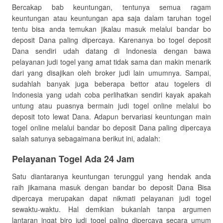
Bercakap bab keuntungan, tentunya semua ragam
keuntungan atau keuntungan apa saja dalam taruhan togel
tentu bisa anda temukan jikalau masuk melalui bandar bo
deposit Dana paling dipercaya. Karenanya bo togel deposit
Dana sendiri udah datang di Indonesia dengan bawa
pelayanan judi togel yang amat tidak sama dan makin menarik
dari yang disajikan oleh broker judi lain umumnya. Sampai,
sudahlah banyak juga beberapa bettor atau togelers di
Indonesia yang udah coba perlihatkan sendiri kayak apakah
untung atau puasnya bermain judi togel online melalui bo
deposit toto lewat Dana. Adapun bervariasi keuntungan main
togel online melalui bandar bo deposit Dana paling dipercaya
salah satunya sebagaimana berikut ini, adalah:
Pelayanan Togel Ada 24 Jam
Satu diantaranya keuntungan terunggul yang hendak anda
raih jikamana masuk dengan bandar bo deposit Dana Bisa
dipercaya merupakan dapat nikmati pelayanan judi togel
sewaktu-waktu. Hal demikian bukanlah tanpa argumen
lantaran ingat biro judi togel paling dipercaya secara umum