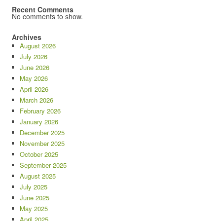
Recent Comments
No comments to show.
Archives
August 2026
July 2026
June 2026
May 2026
April 2026
March 2026
February 2026
January 2026
December 2025
November 2025
October 2025
September 2025
August 2025
July 2025
June 2025
May 2025
April 2025