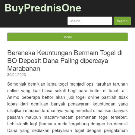
BuyPrednisOne
Search
for:
Menu
Skip to content
Beraneka Keuntungan Bermain Togel di
BO Deposit Dana Paling dipercaya
Marabahan
30/04/2023
Semenjak demikian lama togel menjadi opsi taruhan taruhan
online yang luar biasa sekali bagi para bettor di tanah air.
Animo beberapa bettor akan judi togel online pastilah tidak
lepas dari demikian banyak penawaran keuntungan yang
disajikan maupun taruhannya yang memikat dimainkan banyak
pasaran maupun macam-macam permainan togel tersebut.
Lebih-lebih lagi jikamana anda tergabung dengan bo deposit
Dana yang sediakan pelayanan togel dengan pengalaman