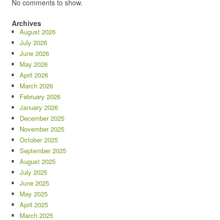
No comments to show.
Archives
August 2026
July 2026
June 2026
May 2026
April 2026
March 2026
February 2026
January 2026
December 2025
November 2025
October 2025
September 2025
August 2025
July 2025
June 2025
May 2025
April 2025
March 2025