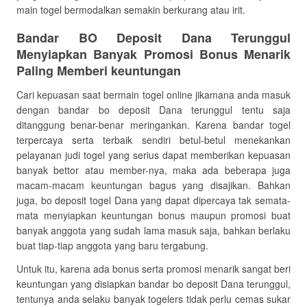
main togel bermodalkan semakin berkurang atau irit.
Bandar BO Deposit Dana Terunggul
Menyiapkan Banyak Promosi Bonus Menarik
Paling Memberi keuntungan
Cari kepuasan saat bermain togel online jikamana anda masuk
dengan bandar bo deposit Dana terunggul tentu saja
ditanggung benar-benar meringankan. Karena bandar togel
terpercaya serta terbaik sendiri betul-betul menekankan
pelayanan judi togel yang serius dapat memberikan kepuasan
banyak bettor atau member-nya, maka ada beberapa juga
macam-macam keuntungan bagus yang disajikan. Bahkan
juga, bo deposit togel Dana yang dapat dipercaya tak semata-
mata menyiapkan keuntungan bonus maupun promosi buat
banyak anggota yang sudah lama masuk saja, bahkan berlaku
buat tiap-tiap anggota yang baru tergabung.
Untuk itu, karena ada bonus serta promosi menarik sangat beri
keuntungan yang disiapkan bandar bo deposit Dana terunggul,
tentunya anda selaku banyak togelers tidak perlu cemas sukar