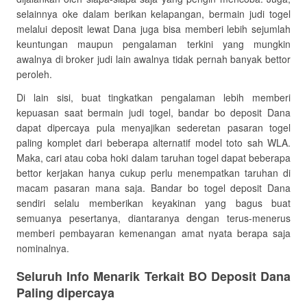
selainnya oke dalam berikan kelapangan, bermain judi togel
melalui deposit lewat Dana juga bisa memberi lebih sejumlah
keuntungan maupun pengalaman terkini yang mungkin
awalnya di broker judi lain awalnya tidak pernah banyak bettor
peroleh.
Di lain sisi, buat tingkatkan pengalaman lebih memberi
kepuasan saat bermain judi togel, bandar bo deposit Dana
dapat dipercaya pula menyajikan sederetan pasaran togel
paling komplet dari beberapa alternatif model toto sah WLA.
Maka, cari atau coba hoki dalam taruhan togel dapat beberapa
bettor kerjakan hanya cukup perlu menempatkan taruhan di
macam pasaran mana saja. Bandar bo togel deposit Dana
sendiri selalu memberikan keyakinan yang bagus buat
semuanya pesertanya, diantaranya dengan terus-menerus
memberi pembayaran kemenangan amat nyata berapa saja
nominalnya.
Seluruh Info Menarik Terkait BO Deposit Dana
Paling dipercaya