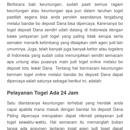
Berbicara bab keuntungan, sudah pasti semua ragam
keuntungan atau keuntungan apa pun dalam taruhan togel
pastilah segera bisa anda peroleh seandainya tergabung
melalui bandar bo deposit Dana bisa dipercaya. Karenanya bo
togel deposit Dana sendiri udah datang di Indonesia dengan
bawa pelayanan judi togel yang paling tidak serupa serta
semakin menarik ketimbang yang disiapkan oleh agen judi lain
umumnya. Juga, telah banyak juga banyak bettor atau togelers
di Indonesia yang sudah coba menunjukkan sendiri semacam
apa untung atau puasnya main judi togel online melalui bo
deposit toto lewat Dana. Tentang hal bermacam keuntungan
bermain togel online melalui bandar bo deposit Dana dapat
dipercaya salah satunya sebagai berikut ini, adalah:
Pelayanan Togel Ada 24 Jam
Satu diantaranya keuntungan terhebat yang hendak anda
capai apabila mana masuk dengan bandar bo deposit Dana
Paling dipercaya merupakan dapat nikmati pelayanan judi
togel sewaktu-waktu. Hal semacam itu memanglah bukan
tanpa ada argumen lantaran ingat agen judi togel dapat