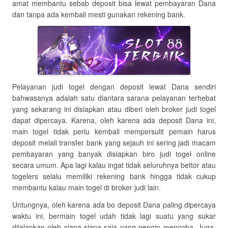
amat membantu sebab deposit bisa lewat pembayaran Dana
dan tanpa ada kembali mesti gunakan rekening bank.
Pelayanan judi togel dengan deposit lewat Dana sendiri
bahwasanya adalah satu diantara sarana pelayanan terhebat
yang sekarang ini disiapkan atau diberi oleh broker judi togel
dapat dipercaya. Karena, oleh karena ada deposit Dana ini,
main togel tidak perlu kembali mempersulit pemain harus
deposit melali transfer bank yang sejauh ini sering jadi macam
pembayaran yang banyak disiapkan biro judi togel online
secara umum. Apa lagi kalau ingat tidak seluruhnya bettor atau
togelers selalu memiliki rekening bank hingga tidak cukup
membantu kalau main togel di broker judi lain.
Untungnya, oleh karena ada bo deposit Dana paling dipercaya
waktu ini, bermain togel udah tidak lagi suatu yang sukar
dijalankan oleh siapa-siapa saja yang pengin mencoba. Juga,