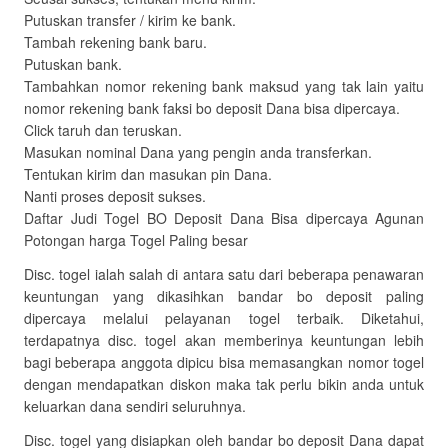
Putuskan transfer / kirim ke bank.
Tambah rekening bank baru.
Putuskan bank.
Tambahkan nomor rekening bank maksud yang tak lain yaitu
nomor rekening bank faksi bo deposit Dana bisa dipercaya.
Click taruh dan teruskan.
Masukan nominal Dana yang pengin anda transferkan.
Tentukan kirim dan masukan pin Dana.
Nanti proses deposit sukses.
Daftar Judi Togel BO Deposit Dana Bisa dipercaya Agunan
Potongan harga Togel Paling besar
Disc. togel ialah salah di antara satu dari beberapa penawaran
keuntungan yang dikasihkan bandar bo deposit paling
dipercaya melalui pelayanan togel terbaik. Diketahui,
terdapatnya disc. togel akan memberinya keuntungan lebih
bagi beberapa anggota dipicu bisa memasangkan nomor togel
dengan mendapatkan diskon maka tak perlu bikin anda untuk
keluarkan dana sendiri seluruhnya.
Disc. togel yang disiapkan oleh bandar bo deposit Dana dapat