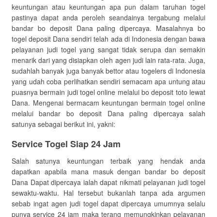
keuntungan atau keuntungan apa pun dalam taruhan togel
pastinya dapat anda peroleh seandainya tergabung melalui
bandar bo deposit Dana paling dipercaya. Masalahnya bo
togel deposit Dana sendiri telah ada di Indonesia dengan bawa
pelayanan judi togel yang sangat tidak serupa dan semakin
menarik dari yang disiapkan oleh agen judi lain rata-rata. Juga,
sudahlah banyak juga banyak bettor atau togelers di Indonesia
yang udah coba perlihatkan sendiri semacam apa untung atau
puasnya bermain judi togel online melalui bo deposit toto lewat
Dana. Mengenai bermacam keuntungan bermain togel online
melalui bandar bo deposit Dana paling dipercaya salah
satunya sebagai berikut ini, yakni:
Service Togel Siap 24 Jam
Salah satunya keuntungan terbaik yang hendak anda
dapatkan apabila mana masuk dengan bandar bo deposit
Dana Dapat dipercaya ialah dapat nikmati pelayanan judi togel
sewaktu-waktu. Hal tersebut bukanlah tanpa ada argumen
sebab ingat agen judi togel dapat dipercaya umumnya selalu
punya service 24 jam maka terang memungkinkan pelayanan