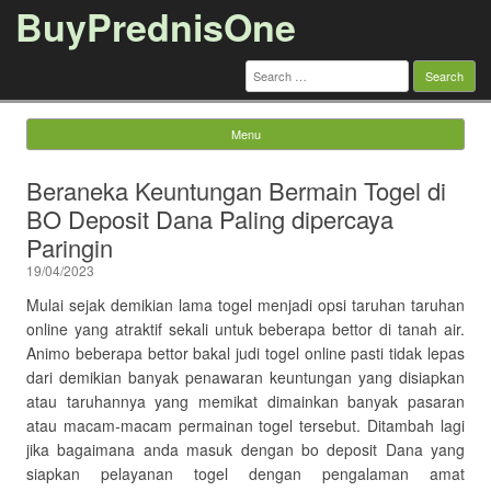
BuyPrednisOne
Search
for:
Menu
Skip to content
Beraneka Keuntungan Bermain Togel di
BO Deposit Dana Paling dipercaya
Paringin
19/04/2023
Mulai sejak demikian lama togel menjadi opsi taruhan taruhan
online yang atraktif sekali untuk beberapa bettor di tanah air.
Animo beberapa bettor bakal judi togel online pasti tidak lepas
dari demikian banyak penawaran keuntungan yang disiapkan
atau taruhannya yang memikat dimainkan banyak pasaran
atau macam-macam permainan togel tersebut. Ditambah lagi
jika bagaimana anda masuk dengan bo deposit Dana yang
siapkan pelayanan togel dengan pengalaman amat