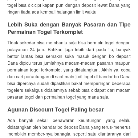
togel bisa dicicipi kapan pun dengan deposit lewat Dana yang
ringan tiada ada kembali halangan limit waktu.
Lebih Suka dengan Banyak Pasaran dan Tipe
Permainan Togel Terkomplet
Tidak sekedar bisa membantu saja bisa bermain togel dengan
pelayanan 24 jam. Bahkan juga lebih dari pada itu, banyak
bettor lantas bisa semakin suka masuk dengan bo deposit
Dana dipicu terus jumlahnya macam-macam pasaran maupun
permainan togel terkomplet yang didatangkan. Akhirnya, coba
dan cari peruntungan di saat main judi togel di bandar bo Dana
bisa dipercaya sudah dipastikan bakal memperingan beberapa
togelers sekaligus didalamnya sebab bisa didapat dari macam
pasaran togel dan permainan togel yang mana saja.
Agunan Discount Togel Paling besar
Ada banyak sekali penawaran keuntungan yang selalu
didatangkan oleh bandar bo deposit Dana yang terus-menerus
membikin member-nya bahagia, seperti satu diantaranya dari