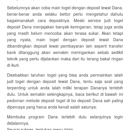
Sebelumnya akan coba main togel dengan deposit lewat Dana,
benar-benar anda selaku bettor perlu mengetahui dahulu
bagaimanakah cara depositnya. Meski service judi togel
deposit Dana menjajakan banyak keringanan, tetap juga anda
yang masih belum mencoba akan terasa sukar. Akan tetapi
yang nyata, main togel dengan deposit lewat Dana
dibandingkan deposit lewat pembayaran lain seperti transfer
bank ditanggung akan semakin meringankan sebab sedikit
teknik yang perlu dijalankan maka dari itu terang bakal ringan
di ikuti.
Disebabkan taruhan togel yang bisa anda permainkan ialah
judi togel dengan deposit lewat Dana, tentu saja soal yang
terpenting untuk anda ialah miliki terapan Dananya terlebih
dulu. Untuk semakin selengkapnya, baca berikut di bawah ini
pedoman metode deposit togel di bo deposit Dana sah paling
dipercaya yang harus anda kenali salah satunya:
Membuka program Dana terlebih dulu selanjutnya login
didalamnya.
Seusai sukses, tentukan menu kirim.