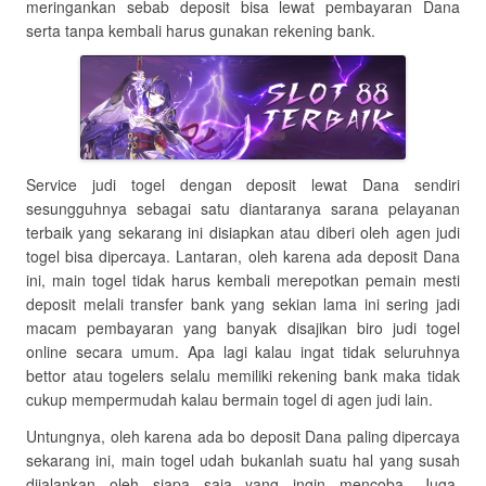
meringankan sebab deposit bisa lewat pembayaran Dana
serta tanpa kembali harus gunakan rekening bank.
Service judi togel dengan deposit lewat Dana sendiri
sesungguhnya sebagai satu diantaranya sarana pelayanan
terbaik yang sekarang ini disiapkan atau diberi oleh agen judi
togel bisa dipercaya. Lantaran, oleh karena ada deposit Dana
ini, main togel tidak harus kembali merepotkan pemain mesti
deposit melali transfer bank yang sekian lama ini sering jadi
macam pembayaran yang banyak disajikan biro judi togel
online secara umum. Apa lagi kalau ingat tidak seluruhnya
bettor atau togelers selalu memiliki rekening bank maka tidak
cukup mempermudah kalau bermain togel di agen judi lain.
Untungnya, oleh karena ada bo deposit Dana paling dipercaya
sekarang ini, main togel udah bukanlah suatu hal yang susah
dijalankan oleh siapa saja yang ingin mencoba. Juga,