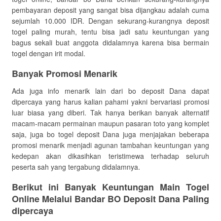
pembayaran deposit yang sangat bisa dijangkau adalah cuma
sejumlah 10.000 IDR. Dengan sekurang-kurangnya deposit
togel paling murah, tentu bisa jadi satu keuntungan yang
bagus sekali buat anggota didalamnya karena bisa bermain
togel dengan irit modal.
Banyak Promosi Menarik
Ada juga info menarik lain dari bo deposit Dana dapat
dipercaya yang harus kalian pahami yakni bervariasi promosi
luar biasa yang diberi. Tak hanya berikan banyak alternatif
macam-macam permainan maupun pasaran toto yang komplet
saja, juga bo togel deposit Dana juga menjajakan beberapa
promosi menarik menjadi agunan tambahan keuntungan yang
kedepan akan dikasihkan teristimewa terhadap seluruh
peserta sah yang tergabung didalamnya.
Berikut ini Banyak Keuntungan Main Togel
Online Melalui Bandar BO Deposit Dana Paling
dipercaya