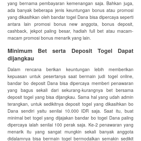
yang bernama pembayaran kemenangan saja. Bahkan juga,
ada banyak beberapa jenis keuntungan bonus atau promosi
yang dikasihkan oleh bandar togel Dana bisa dipercaya seperti
antara lain promosi bonus new anggota, bonus deposit,
cashback, jekpot paling besar, hadiah full bet atau macam-
macam promosi bonus menarik yang lain.
Minimum Bet serta Deposit Togel Dapat
dijangkau
Dalam rencana berikan keuntungan lebih memberikan
kepuasan untuk pesertanya saat bermain judi togel online,
bandar bo deposit Dana bisa dipercaya memberi penawaran
yang bagus sekali dari sekurang-kurangnya bet bersama
deposit togel yang bisa dijangkau. Sama hal yang udah admin
terangkan, untuk sedikitnya deposit togel yang dikasihkan bo
Dana sendiri yaitu senilai 10.000 IDR saja. Saat itu, buat
minimal bet togel yang dijajakan bandar bo togel Dana paling
dipercaya ialah senilai 100 perak saja. Ke-2 penawaran yang
menarik itu yang sangat mungkin sekali banyak anggota
didalamnya bisa bermain togel bermodalkan semakin sedikit