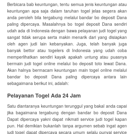
Berbicara bab keuntungan, tentu semua jenis keuntungan atau
keuntungan apa saja dalam taruhan togel jelas segera akan
anda peroleh bila tergabung melalui bandar bo deposit Dana
paling dipercaya. Masalahnya bo togel deposit Dana sendiri
udah ada di Indonesia dengan bawa pelayanan judi togel yang
sangat tidak serupa serta makin menarik dari yang disiapkan
oleh agen judi lain kebanyakan. Juga, telah banyak juga
banyak bettor atau togelers di Indonesia yang udah coba
memperlihatkan sendiri kayak apakah untung atau puasnya
bermain judi togel online melalui bo deposit toto lewat Dana.
Akan halnya bermacam keuntungan main togel online melalui
bandar bo deposit Dana paling dipercaya antara lain
sebagaimana berikut ini, adalah:
Pelayanan Togel Ada 24 Jam
Satu diantaranya keuntungan terunggul yang bakal anda capai
jika bagaimana tergabung dengan bandar bo deposit Dana
Dapat dipercaya yakni dapat nikmati service judi togel kapan
pun. Hal demikian bukanlah tanpa argumen sebab ingat agen
judi togel dapat dipercaya secara umum selalu punyai service