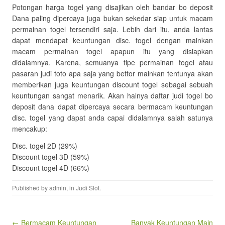
Potongan harga togel yang disajikan oleh bandar bo deposit
Dana paling dipercaya juga bukan sekedar siap untuk macam
permainan togel tersendiri saja. Lebih dari itu, anda lantas
dapat mendapat keuntungan disc. togel dengan mainkan
macam permainan togel apapun itu yang disiapkan
didalamnya. Karena, semuanya tipe permainan togel atau
pasaran judi toto apa saja yang bettor mainkan tentunya akan
memberikan juga keuntungan discount togel sebagai sebuah
keuntungan sangat menarik. Akan halnya daftar judi togel bo
deposit dana dapat dipercaya secara bermacam keuntungan
disc. togel yang dapat anda capai didalamnya salah satunya
mencakup:
Disc. togel 2D (29%)
Discount togel 3D (59%)
Discount togel 4D (66%)
Published by
admin
, in
Judi Slot
.
Post navigation
← Bermacam Keuntungan
Banyak Keuntungan Main