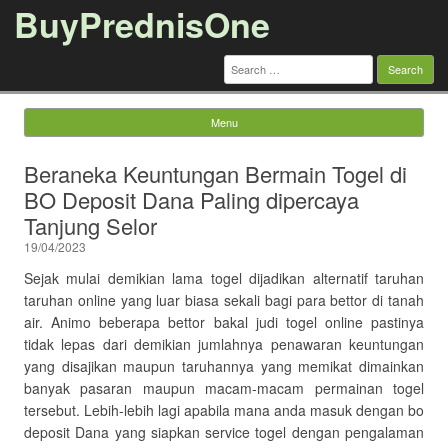
BuyPrednisOne
Search
for:
Menu
Skip to content
Beraneka Keuntungan Bermain Togel di
BO Deposit Dana Paling dipercaya
Tanjung Selor
19/04/2023
Sejak mulai demikian lama togel dijadikan alternatif taruhan
taruhan online yang luar biasa sekali bagi para bettor di tanah
air. Animo beberapa bettor bakal judi togel online pastinya
tidak lepas dari demikian jumlahnya penawaran keuntungan
yang disajikan maupun taruhannya yang memikat dimainkan
banyak pasaran maupun macam-macam permainan togel
tersebut. Lebih-lebih lagi apabila mana anda masuk dengan bo
deposit Dana yang siapkan service togel dengan pengalaman