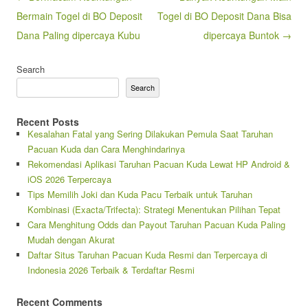
Bermain Togel di BO Deposit
Togel di BO Deposit Dana Bisa
Dana Paling dipercaya Kubu
dipercaya Buntok →
Search
Search
Recent Posts
Kesalahan Fatal yang Sering Dilakukan Pemula Saat Taruhan
Pacuan Kuda dan Cara Menghindarinya
Rekomendasi Aplikasi Taruhan Pacuan Kuda Lewat HP Android &
iOS 2026 Terpercaya
Tips Memilih Joki dan Kuda Pacu Terbaik untuk Taruhan
Kombinasi (Exacta/Trifecta): Strategi Menentukan Pilihan Tepat
Cara Menghitung Odds dan Payout Taruhan Pacuan Kuda Paling
Mudah dengan Akurat
Daftar Situs Taruhan Pacuan Kuda Resmi dan Terpercaya di
Indonesia 2026 Terbaik & Terdaftar Resmi
Recent Comments