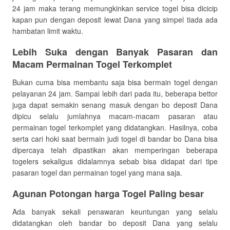
24 jam maka terang memungkinkan service togel bisa dicicip
kapan pun dengan deposit lewat Dana yang simpel tiada ada
hambatan limit waktu.
Lebih Suka dengan Banyak Pasaran dan
Macam Permainan Togel Terkomplet
Bukan cuma bisa membantu saja bisa bermain togel dengan
pelayanan 24 jam. Sampai lebih dari pada itu, beberapa bettor
juga dapat semakin senang masuk dengan bo deposit Dana
dipicu selalu jumlahnya macam-macam pasaran atau
permainan togel terkomplet yang didatangkan. Hasilnya, coba
serta cari hoki saat bermain judi togel di bandar bo Dana bisa
dipercaya telah dipastikan akan memperingan beberapa
togelers sekaligus didalamnya sebab bisa didapat dari tipe
pasaran togel dan permainan togel yang mana saja.
Agunan Potongan harga Togel Paling besar
Ada banyak sekali penawaran keuntungan yang selalu
didatangkan oleh bandar bo deposit Dana yang selalu