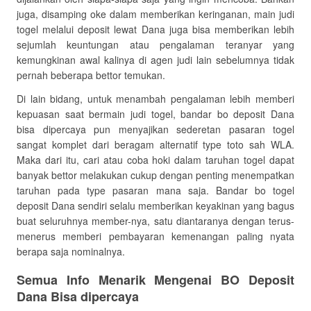
juga, disamping oke dalam memberikan keringanan, main judi
togel melalui deposit lewat Dana juga bisa memberikan lebih
sejumlah keuntungan atau pengalaman teranyar yang
kemungkinan awal kalinya di agen judi lain sebelumnya tidak
pernah beberapa bettor temukan.
Di lain bidang, untuk menambah pengalaman lebih memberi
kepuasan saat bermain judi togel, bandar bo deposit Dana
bisa dipercaya pun menyajikan sederetan pasaran togel
sangat komplet dari beragam alternatif type toto sah WLA.
Maka dari itu, cari atau coba hoki dalam taruhan togel dapat
banyak bettor melakukan cukup dengan penting menempatkan
taruhan pada type pasaran mana saja. Bandar bo togel
deposit Dana sendiri selalu memberikan keyakinan yang bagus
buat seluruhnya member-nya, satu diantaranya dengan terus-
menerus memberi pembayaran kemenangan paling nyata
berapa saja nominalnya.
Semua Info Menarik Mengenai BO Deposit
Dana Bisa dipercaya