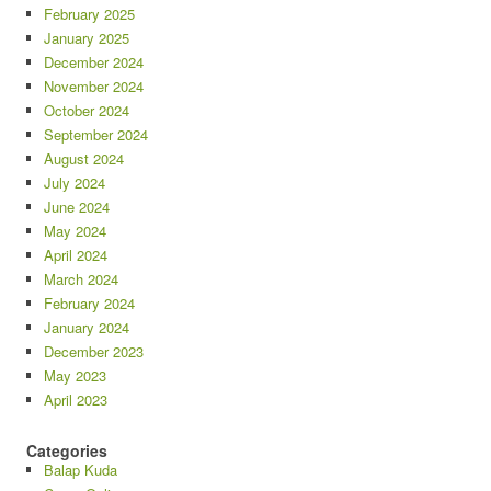
February 2025
January 2025
December 2024
November 2024
October 2024
September 2024
August 2024
July 2024
June 2024
May 2024
April 2024
March 2024
February 2024
January 2024
December 2023
May 2023
April 2023
Categories
Balap Kuda