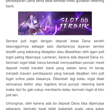
pembayaran Dana serta tiada kembali mesti gunakan rekening
bank.
Service judi togel dengan deposit lewat Dana sendiri
sesungguhnya sebagai satu diantaranya layanan service
terpilih yang sekarang disiapkan atau dikasihkan oleh agen judi
togel paling dipercaya. Lantaran, karena ada deposit Dana ini,
bermain togel tidak harus kembali menyusahkan pemain mesti
deposit melali transfer bank yang sekian lama ini kerap
menjadi macam pembayaran yang banyak disajikan biro judi
togel online pada biasanya. Ditambah lagi kalau ingat tidak
semuanya bettor atau togelers terus punyai rekening bank
maka dari itu gak cukup membantu kalau bermain togel di biro
judi lain.
Untungnya, oleh karena ada bo deposit Dana bisa dipercaya
sekarang, bermain togel telah bukanlah suatu yang sukar