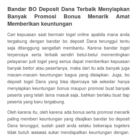
Bandar BO Deposit Dana Terbaik Menyiapkan
Banyak Promosi Bonus Menarik Amat
Memberikan keuntungan
Cari kepuasan saat bermain togel online apabila mana anda
tergabung dengan bandar bo deposit Dana terunggul tentu
saja ditanggung sangatlah membantu. Karena bandar togel
terpercaya serta terbaik sendiri betul-betul mementingkan
pelayanan judi togel yang serius dapat memberikan kepuasan
banyak bettor atau pesertanya, maka dari itu ada banyak juga
macam-macam keuntungan bagus yang disiapkan. Juga, bo
deposit togel Dana yang bisa dipercaya tak sekedar hanya
menyiapkan keuntungan bonus maupun promosi buat banyak
peserta yang telah lama masuk saja, bahkan berlaku buat tiap
peserta yang baru tergabung.
Oleh karena itu, oleh karena ada bonus serta promosi menarik
paling memberi keuntungan yang disajikan bandar bo deposit
Dana terunggul, sudah pasti anda selaku beberapa togelers
tidak butuh waswas sukar mendapatkan keuntungan dengan.