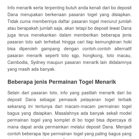
Info menarik serta terpenting butuh anda kenali dari bo deposit
Dana merupakan berkenaan pasaran togel yang disiapkan.
Tidak cuma memberinya daftar pasaran togel menurut jumlah
atau berapakah jumlah saja, akan tetapi bo deposit lewat Dana
juga terus menekankan dalam memberikan beberapa jenis
pasaran toto sah terhebat hingga cari tiap kemungkinan hoki
bisa diperoleh gampang dengan contoh-contoh alternatif
pasaran menarik seperti toto sgp, hongkong, toto macau,
Cambodia, Sydney maupun pasaran menarik lain didalamnya
yang masih ada banyak.
Beberapa jenis Permainan Togel Menarik
Selain dari pasaran toto, info yang pastilah menarik dari bo
deposit Dana sebagai pemasok pelayanan togel terbaik
sekarang ini tentunya dari macam-macam permainan togel
bagus yang disiapkan. Masalahnya ada banyak sekali model
permainan togel yang komplet di bo togel bisa dipercaya di
mana dapat anda permainkan melalui deposit Dana. Menjadi
contoh beberapa tipe permainan togel yang paling bagus yang