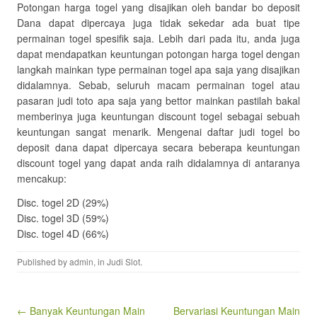
Potongan harga togel yang disajikan oleh bandar bo deposit
Dana dapat dipercaya juga tidak sekedar ada buat tipe
permainan togel spesifik saja. Lebih dari pada itu, anda juga
dapat mendapatkan keuntungan potongan harga togel dengan
langkah mainkan type permainan togel apa saja yang disajikan
didalamnya. Sebab, seluruh macam permainan togel atau
pasaran judi toto apa saja yang bettor mainkan pastilah bakal
memberinya juga keuntungan discount togel sebagai sebuah
keuntungan sangat menarik. Mengenai daftar judi togel bo
deposit dana dapat dipercaya secara beberapa keuntungan
discount togel yang dapat anda raih didalamnya di antaranya
mencakup:
Disc. togel 2D (29%)
Disc. togel 3D (59%)
Disc. togel 4D (66%)
Published by
admin
, in
Judi Slot
.
Post navigation
← Banyak Keuntungan Main
Bervariasi Keuntungan Main