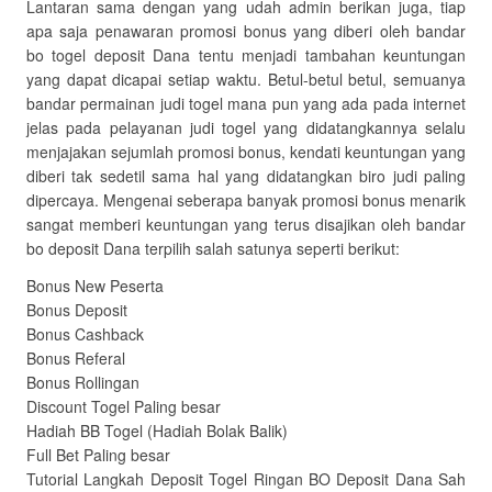
Lantaran sama dengan yang udah admin berikan juga, tiap
apa saja penawaran promosi bonus yang diberi oleh bandar
bo togel deposit Dana tentu menjadi tambahan keuntungan
yang dapat dicapai setiap waktu. Betul-betul betul, semuanya
bandar permainan judi togel mana pun yang ada pada internet
jelas pada pelayanan judi togel yang didatangkannya selalu
menjajakan sejumlah promosi bonus, kendati keuntungan yang
diberi tak sedetil sama hal yang didatangkan biro judi paling
dipercaya. Mengenai seberapa banyak promosi bonus menarik
sangat memberi keuntungan yang terus disajikan oleh bandar
bo deposit Dana terpilih salah satunya seperti berikut:
Bonus New Peserta
Bonus Deposit
Bonus Cashback
Bonus Referal
Bonus Rollingan
Discount Togel Paling besar
Hadiah BB Togel (Hadiah Bolak Balik)
Full Bet Paling besar
Tutorial Langkah Deposit Togel Ringan BO Deposit Dana Sah