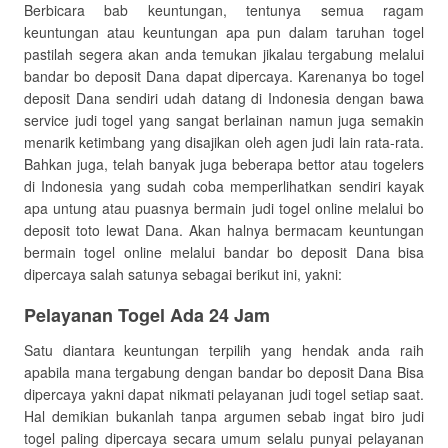
Berbicara bab keuntungan, tentunya semua ragam
keuntungan atau keuntungan apa pun dalam taruhan togel
pastilah segera akan anda temukan jikalau tergabung melalui
bandar bo deposit Dana dapat dipercaya. Karenanya bo togel
deposit Dana sendiri udah datang di Indonesia dengan bawa
service judi togel yang sangat berlainan namun juga semakin
menarik ketimbang yang disajikan oleh agen judi lain rata-rata.
Bahkan juga, telah banyak juga beberapa bettor atau togelers
di Indonesia yang sudah coba memperlihatkan sendiri kayak
apa untung atau puasnya bermain judi togel online melalui bo
deposit toto lewat Dana. Akan halnya bermacam keuntungan
bermain togel online melalui bandar bo deposit Dana bisa
dipercaya salah satunya sebagai berikut ini, yakni:
Pelayanan Togel Ada 24 Jam
Satu diantara keuntungan terpilih yang hendak anda raih
apabila mana tergabung dengan bandar bo deposit Dana Bisa
dipercaya yakni dapat nikmati pelayanan judi togel setiap saat.
Hal demikian bukanlah tanpa argumen sebab ingat biro judi
togel paling dipercaya secara umum selalu punyai pelayanan