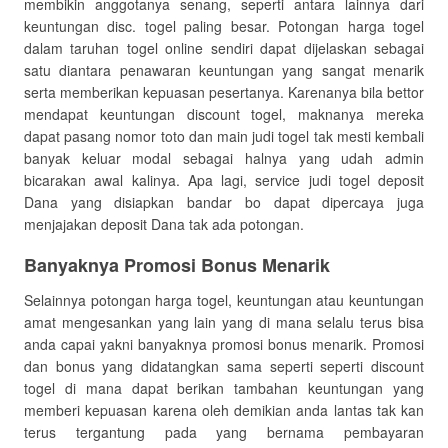
membikin anggotanya senang, seperti antara lainnya dari
keuntungan disc. togel paling besar. Potongan harga togel
dalam taruhan togel online sendiri dapat dijelaskan sebagai
satu diantara penawaran keuntungan yang sangat menarik
serta memberikan kepuasan pesertanya. Karenanya bila bettor
mendapat keuntungan discount togel, maknanya mereka
dapat pasang nomor toto dan main judi togel tak mesti kembali
banyak keluar modal sebagai halnya yang udah admin
bicarakan awal kalinya. Apa lagi, service judi togel deposit
Dana yang disiapkan bandar bo dapat dipercaya juga
menjajakan deposit Dana tak ada potongan.
Banyaknya Promosi Bonus Menarik
Selainnya potongan harga togel, keuntungan atau keuntungan
amat mengesankan yang lain yang di mana selalu terus bisa
anda capai yakni banyaknya promosi bonus menarik. Promosi
dan bonus yang didatangkan sama seperti seperti discount
togel di mana dapat berikan tambahan keuntungan yang
memberi kepuasan karena oleh demikian anda lantas tak kan
terus tergantung pada yang bernama pembayaran