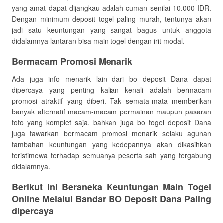
yang amat dapat dijangkau adalah cuman senilai 10.000 IDR.
Dengan minimum deposit togel paling murah, tentunya akan
jadi satu keuntungan yang sangat bagus untuk anggota
didalamnya lantaran bisa main togel dengan irit modal.
Bermacam Promosi Menarik
Ada juga info menarik lain dari bo deposit Dana dapat
dipercaya yang penting kalian kenali adalah bermacam
promosi atraktif yang diberi. Tak semata-mata memberikan
banyak alternatif macam-macam permainan maupun pasaran
toto yang komplet saja, bahkan juga bo togel deposit Dana
juga tawarkan bermacam promosi menarik selaku agunan
tambahan keuntungan yang kedepannya akan dikasihkan
teristimewa terhadap semuanya peserta sah yang tergabung
didalamnya.
Berikut ini Beraneka Keuntungan Main Togel
Online Melalui Bandar BO Deposit Dana Paling
dipercaya