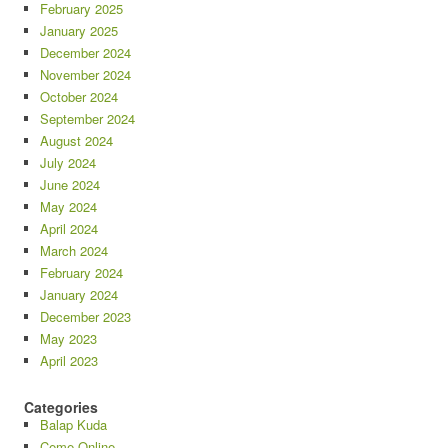
February 2025
January 2025
December 2024
November 2024
October 2024
September 2024
August 2024
July 2024
June 2024
May 2024
April 2024
March 2024
February 2024
January 2024
December 2023
May 2023
April 2023
Categories
Balap Kuda
Ceme Online