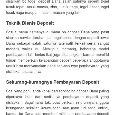
disajikan bo togel deposit Dana salah satunya seperti togel
tusuk tepat, tusuk macau, shio, tusuk naga, togel dasar, togel
tusuk naga maupun macam-macam yang lain.
Teknik Bisnis Deposit
Sesuai sama namanya di mana bo deposit Dana yang pasti
siapkan service taruhan judi togel online dengan deposit lewat
Dana sebagai salah satunya alternatif terkini serta sangat
menarik waktu ini. Meskipun memang, beberapa model
pembayaran lain lantas ikut juga didatangkan karena memiliki
tujuan memberikan kelapangan deposit beberapa anggotanya
untuk bisa menyamakan pada tiap-tiap type pembayaran yang
disiapkan didalamnya.
Sekurang-kurangnya Pembayaran Deposit
Soal yang perlu anda kenal dari service bo deposit Dana paling
dipercaya ialah dari sedikitnya pembayaran deposit yang
disiapkan. Bagaimana tak, buat berikan seluruhnya anggota
keringanan sekalian keuntungan saat main judi togel online,
bandar bo Dana pula memberi minimum pembayaran deposit