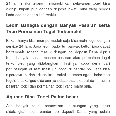
24 jam maka terang memungkinkan pelayanan togel bisa
dicicipi kapan pun dengan deposit lewat Dana yang simpel
tiada ada halangan limit waktu.
Lebih Bahagia dengan Banyak Pasaran serta
Type Permainan Togel Terkomplet
Bukan hanya bisa mempermudah saja bisa main togel dengan
service 24 jam. Juga lebih pada itu, banyak bettor juga dapat
bertambah senang masuk dengan bo deposit Dana dipicu
terus banyak macam-macam pasaran atau permainan togel
terkomplet yang didatangkan. Hasilnya, coba serta cari
peruntungan di saat main judi togel di bandar bo Dana bisa
dipercaya sudah dipastikan bakal memperingan beberapa
togelers sekaligus didalamnya sebab bisa didapat dari macam
pasaran togel dan permainan togel yang mana saja.
Agunan Disc. Togel Paling besar
Ada banyak sekali penawaran keuntungan yang terus
didatangkan oleh bandar bo deposit Dana yang selalu