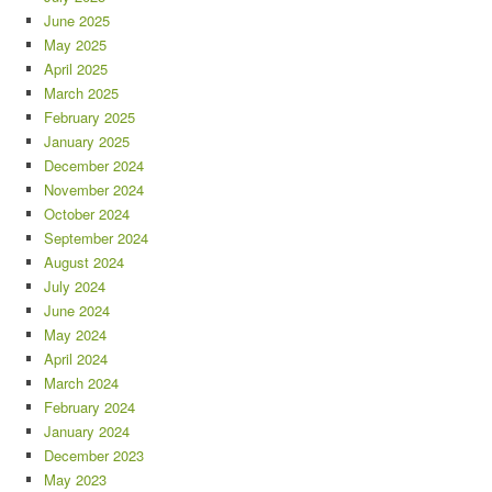
June 2025
May 2025
April 2025
March 2025
February 2025
January 2025
December 2024
November 2024
October 2024
September 2024
August 2024
July 2024
June 2024
May 2024
April 2024
March 2024
February 2024
January 2024
December 2023
May 2023