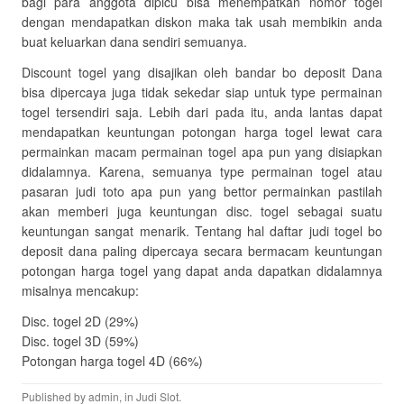
bagi para anggota dipicu bisa menempatkan nomor togel
dengan mendapatkan diskon maka tak usah membikin anda
buat keluarkan dana sendiri semuanya.
Discount togel yang disajikan oleh bandar bo deposit Dana
bisa dipercaya juga tidak sekedar siap untuk type permainan
togel tersendiri saja. Lebih dari pada itu, anda lantas dapat
mendapatkan keuntungan potongan harga togel lewat cara
permainkan macam permainan togel apa pun yang disiapkan
didalamnya. Karena, semuanya type permainan togel atau
pasaran judi toto apa pun yang bettor permainkan pastilah
akan memberi juga keuntungan disc. togel sebagai suatu
keuntungan sangat menarik. Tentang hal daftar judi togel bo
deposit dana paling dipercaya secara bermacam keuntungan
potongan harga togel yang dapat anda dapatkan didalamnya
misalnya mencakup:
Disc. togel 2D (29%)
Disc. togel 3D (59%)
Potongan harga togel 4D (66%)
Published by
admin
, in
Judi Slot
.