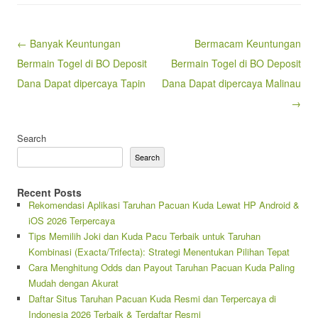
Post navigation
← Banyak Keuntungan
Bermacam Keuntungan
Bermain Togel di BO Deposit
Bermain Togel di BO Deposit
Dana Dapat dipercaya Tapin
Dana Dapat dipercaya Malinau
→
Search
Search
Recent Posts
Rekomendasi Aplikasi Taruhan Pacuan Kuda Lewat HP Android &
iOS 2026 Terpercaya
Tips Memilih Joki dan Kuda Pacu Terbaik untuk Taruhan
Kombinasi (Exacta/Trifecta): Strategi Menentukan Pilihan Tepat
Cara Menghitung Odds dan Payout Taruhan Pacuan Kuda Paling
Mudah dengan Akurat
Daftar Situs Taruhan Pacuan Kuda Resmi dan Terpercaya di
Indonesia 2026 Terbaik & Terdaftar Resmi