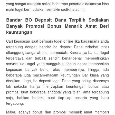
yang sangat mungkin sekali beberapa peserta didalamnya bisa
main togel bermodalkan semakin sedikit atau irit.
Bandar BO Deposit Dana Terpilih Sediakan
Banyak Promosi Bonus Menarik Amat Beri
keuntungan
Cari kepuasan saat bermain togel online jika bagaimana anda
tergabung dengan bandar bo deposit Dana terhebat tentu
ditanggung sangatlah mempermudah. Karenanya bandar togel
terpercaya dan terbaik sendiri benar-benar mementingkan
service judi togel yang sungguh-sungguh dapat memberikan
kepuasan banyak bettor atau member-nya, hingga ada
beberapa juga macam-macam keuntungan luar biasa yang
disajikan. Juga, bo deposit togel Dana yang paling dipercaya
tak sekedar hanya menyiapkan keuntungan bonus atau
promosi buat beberapa anggota yang telah lama tergabung
saja, bahkan berlaku buat tiap-tiap peserta yang baru
tergabung.
Maka, adanya bonus dan promosi menarik amat memberi