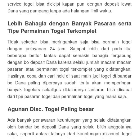
service togel bisa dicicipi kapan pun dengan deposit lewat
Dana yang gampang tanpa ada halangan limit waktu.
Lebih Bahagia dengan Banyak Pasaran serta
Tipe Permainan Togel Terkomplet
Tidak sekedar bisa meringankan saja bisa bermain togel
dengan pelayanan 24 jam. Sampai lebih dari pada itu,
beberapa bettor lantas dapat semakin bahagia tergabung
dengan bo deposit Dana karena selalu jumlah macam-macam
pasaran atau permainan togel terkomplet yang didatangkan.
Hasilnya, coba dan cari hoki di saat main judi togel di bandar
bo Dana paling dipercaya sudah tentu akan memperingan
banyak togelers sekaligus didalamnya lantaran bisa dicapai
dari tipe pasaran togel dan permainan togel yang mana saja.
Agunan Disc. Togel Paling besar
Ada banyak penawaran keuntungan yang selalu didatangkan
oleh bandar bo deposit Dana yang selalu bikin anggotanya
suka, seperti antara lainnya dari keuntungan discount togel