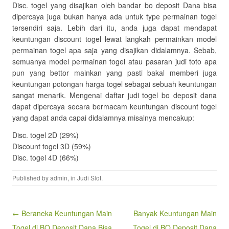
Disc. togel yang disajikan oleh bandar bo deposit Dana bisa
dipercaya juga bukan hanya ada untuk type permainan togel
tersendiri saja. Lebih dari itu, anda juga dapat mendapat
keuntungan discount togel lewat langkah permainkan model
permainan togel apa saja yang disajikan didalamnya. Sebab,
semuanya model permainan togel atau pasaran judi toto apa
pun yang bettor mainkan yang pasti bakal memberi juga
keuntungan potongan harga togel sebagai sebuah keuntungan
sangat menarik. Mengenai daftar judi togel bo deposit dana
dapat dipercaya secara bermacam keuntungan discount togel
yang dapat anda capai didalamnya misalnya mencakup:
Disc. togel 2D (29%)
Discount togel 3D (59%)
Disc. togel 4D (66%)
Published by
admin
, in
Judi Slot
.
Post navigation
← Beraneka Keuntungan Main
Banyak Keuntungan Main
Togel di BO Deposit Dana Bisa
Togel di BO Deposit Dana