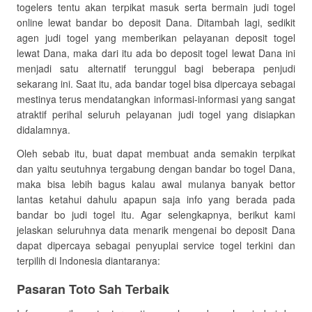
togelers tentu akan terpikat masuk serta bermain judi togel
online lewat bandar bo deposit Dana. Ditambah lagi, sedikit
agen judi togel yang memberikan pelayanan deposit togel
lewat Dana, maka dari itu ada bo deposit togel lewat Dana ini
menjadi satu alternatif terunggul bagi beberapa penjudi
sekarang ini. Saat itu, ada bandar togel bisa dipercaya sebagai
mestinya terus mendatangkan informasi-informasi yang sangat
atraktif perihal seluruh pelayanan judi togel yang disiapkan
didalamnya.
Oleh sebab itu, buat dapat membuat anda semakin terpikat
dan yaitu seutuhnya tergabung dengan bandar bo togel Dana,
maka bisa lebih bagus kalau awal mulanya banyak bettor
lantas ketahui dahulu apapun saja info yang berada pada
bandar bo judi togel itu. Agar selengkapnya, berikut kami
jelaskan seluruhnya data menarik mengenai bo deposit Dana
dapat dipercaya sebagai penyuplai service togel terkini dan
terpilih di Indonesia diantaranya:
Pasaran Toto Sah Terbaik