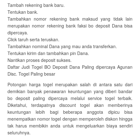
Tambah rekening bank baru.
Tentukan bank.
Tambahkan nomor rekening bank maksud yang tidak lain
merupakan nomor rekening bank faksi bo deposit Dana bisa
dipercaya.
Click taruh serta teruskan.
Tambahkan nominal Dana yang mau anda transferkan.
Tentukan kirim dan tambahkan pin Dana.
Nantikan proses deposit sukses.
Daftar Judi Togel BO Deposit Dana Paling dipercaya Agunan
Disc. Togel Paling besar
Potongan harga togel merupakan salah di antara satu dari
demikian banyak penawaran keuntungan yang diberi bandar
bo deposit paling dipercaya melalui service togel terbaik.
Diketahui, terdapatnya discount togel akan memberinya
keuntungan lebih bagi beberapa anggota dipicu bisa
menempatkan nomor togel dengan memperoleh diskon hingga
tak harus membikin anda untuk mengeluarkan biaya sendiri
seluruhnya.