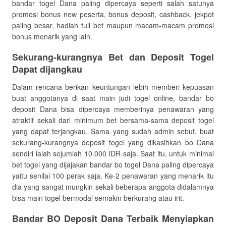
bandar togel Dana paling dipercaya seperti salah satunya
promosi bonus new peserta, bonus deposit, cashback, jekpot
paling besar, hadiah full bet maupun macam-macam promosi
bonus menarik yang lain.
Sekurang-kurangnya Bet dan Deposit Togel
Dapat dijangkau
Dalam rencana berikan keuntungan lebih memberi kepuasan
buat anggotanya di saat main judi togel online, bandar bo
deposit Dana bisa dipercaya memberinya penawaran yang
atraktif sekali dari minimum bet bersama-sama deposit togel
yang dapat terjangkau. Sama yang sudah admin sebut, buat
sekurang-kurangnya deposit togel yang dikasihkan bo Dana
sendiri ialah sejumlah 10.000 IDR saja. Saat itu, untuk minimal
bet togel yang dijajakan bandar bo togel Dana paling dipercaya
yaitu senilai 100 perak saja. Ke-2 penawaran yang menarik itu
dia yang sangat mungkin sekali beberapa anggota didalamnya
bisa main togel bermodal semakin berkurang atau irit.
Bandar BO Deposit Dana Terbaik Menyiapkan