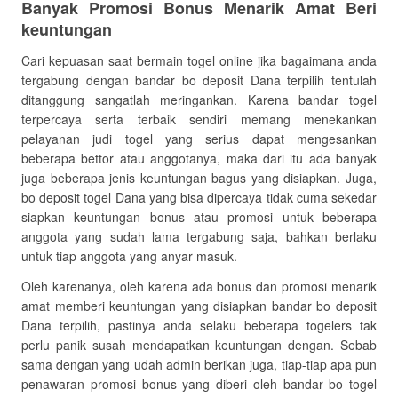
Banyak Promosi Bonus Menarik Amat Beri
keuntungan
Cari kepuasan saat bermain togel online jika bagaimana anda
tergabung dengan bandar bo deposit Dana terpilih tentulah
ditanggung sangatlah meringankan. Karena bandar togel
terpercaya serta terbaik sendiri memang menekankan
pelayanan judi togel yang serius dapat mengesankan
beberapa bettor atau anggotanya, maka dari itu ada banyak
juga beberapa jenis keuntungan bagus yang disiapkan. Juga,
bo deposit togel Dana yang bisa dipercaya tidak cuma sekedar
siapkan keuntungan bonus atau promosi untuk beberapa
anggota yang sudah lama tergabung saja, bahkan berlaku
untuk tiap anggota yang anyar masuk.
Oleh karenanya, oleh karena ada bonus dan promosi menarik
amat memberi keuntungan yang disiapkan bandar bo deposit
Dana terpilih, pastinya anda selaku beberapa togelers tak
perlu panik susah mendapatkan keuntungan dengan. Sebab
sama dengan yang udah admin berikan juga, tiap-tiap apa pun
penawaran promosi bonus yang diberi oleh bandar bo togel