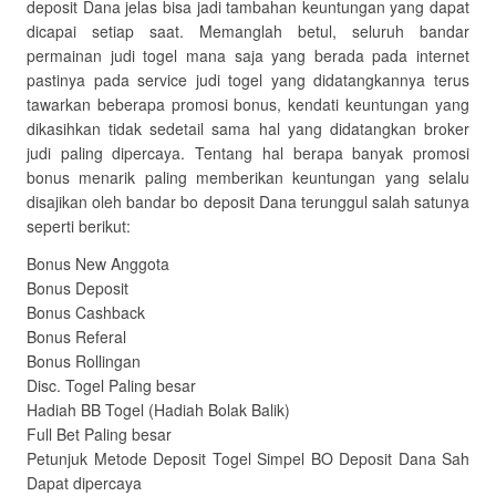
deposit Dana jelas bisa jadi tambahan keuntungan yang dapat
dicapai setiap saat. Memanglah betul, seluruh bandar
permainan judi togel mana saja yang berada pada internet
pastinya pada service judi togel yang didatangkannya terus
tawarkan beberapa promosi bonus, kendati keuntungan yang
dikasihkan tidak sedetail sama hal yang didatangkan broker
judi paling dipercaya. Tentang hal berapa banyak promosi
bonus menarik paling memberikan keuntungan yang selalu
disajikan oleh bandar bo deposit Dana terunggul salah satunya
seperti berikut:
Bonus New Anggota
Bonus Deposit
Bonus Cashback
Bonus Referal
Bonus Rollingan
Disc. Togel Paling besar
Hadiah BB Togel (Hadiah Bolak Balik)
Full Bet Paling besar
Petunjuk Metode Deposit Togel Simpel BO Deposit Dana Sah
Dapat dipercaya