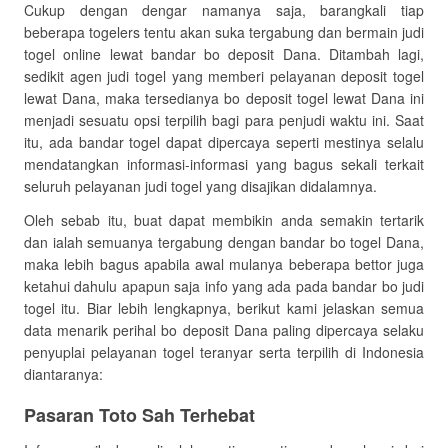
Cukup dengan dengar namanya saja, barangkali tiap
beberapa togelers tentu akan suka tergabung dan bermain judi
togel online lewat bandar bo deposit Dana. Ditambah lagi,
sedikit agen judi togel yang memberi pelayanan deposit togel
lewat Dana, maka tersedianya bo deposit togel lewat Dana ini
menjadi sesuatu opsi terpilih bagi para penjudi waktu ini. Saat
itu, ada bandar togel dapat dipercaya seperti mestinya selalu
mendatangkan informasi-informasi yang bagus sekali terkait
seluruh pelayanan judi togel yang disajikan didalamnya.
Oleh sebab itu, buat dapat membikin anda semakin tertarik
dan ialah semuanya tergabung dengan bandar bo togel Dana,
maka lebih bagus apabila awal mulanya beberapa bettor juga
ketahui dahulu apapun saja info yang ada pada bandar bo judi
togel itu. Biar lebih lengkapnya, berikut kami jelaskan semua
data menarik perihal bo deposit Dana paling dipercaya selaku
penyuplai pelayanan togel teranyar serta terpilih di Indonesia
diantaranya:
Pasaran Toto Sah Terhebat