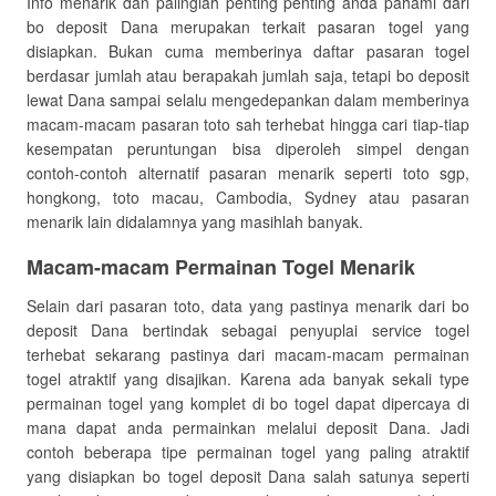
Info menarik dan palinglah penting penting anda pahami dari
bo deposit Dana merupakan terkait pasaran togel yang
disiapkan. Bukan cuma memberinya daftar pasaran togel
berdasar jumlah atau berapakah jumlah saja, tetapi bo deposit
lewat Dana sampai selalu mengedepankan dalam memberinya
macam-macam pasaran toto sah terhebat hingga cari tiap-tiap
kesempatan peruntungan bisa diperoleh simpel dengan
contoh-contoh alternatif pasaran menarik seperti toto sgp,
hongkong, toto macau, Cambodia, Sydney atau pasaran
menarik lain didalamnya yang masihlah banyak.
Macam-macam Permainan Togel Menarik
Selain dari pasaran toto, data yang pastinya menarik dari bo
deposit Dana bertindak sebagai penyuplai service togel
terhebat sekarang pastinya dari macam-macam permainan
togel atraktif yang disajikan. Karena ada banyak sekali type
permainan togel yang komplet di bo togel dapat dipercaya di
mana dapat anda permainkan melalui deposit Dana. Jadi
contoh beberapa tipe permainan togel yang paling atraktif
yang disiapkan bo togel deposit Dana salah satunya seperti