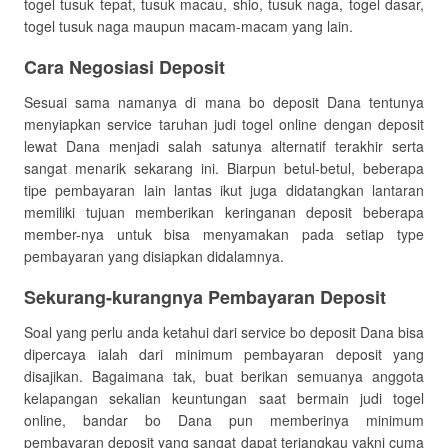
togel tusuk tepat, tusuk macau, shio, tusuk naga, togel dasar,
togel tusuk naga maupun macam-macam yang lain.
Cara Negosiasi Deposit
Sesuai sama namanya di mana bo deposit Dana tentunya
menyiapkan service taruhan judi togel online dengan deposit
lewat Dana menjadi salah satunya alternatif terakhir serta
sangat menarik sekarang ini. Biarpun betul-betul, beberapa
tipe pembayaran lain lantas ikut juga didatangkan lantaran
memiliki tujuan memberikan keringanan deposit beberapa
member-nya untuk bisa menyamakan pada setiap type
pembayaran yang disiapkan didalamnya.
Sekurang-kurangnya Pembayaran Deposit
Soal yang perlu anda ketahui dari service bo deposit Dana bisa
dipercaya ialah dari minimum pembayaran deposit yang
disajikan. Bagaimana tak, buat berikan semuanya anggota
kelapangan sekalian keuntungan saat bermain judi togel
online, bandar bo Dana pun memberinya minimum
pembayaran deposit yang sangat dapat terjangkau yakni cuma