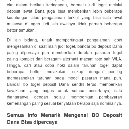
oke dalam berikan keringanan, bermain judi togel melalui
deposit lewat Dana juga bisa memberikan lebih beberapa
keuntungan atau pengalaman terkini yang bisa saja awal
mulanya di agen judi lain awalnya tidak pernah beberapa
bettor temukan.
Di lain bidang, untuk mempertingkat pengalaman lebih
mengesankan di saat main judi togel, bandar bo deposit Dana
paling dipercaya pun memberikan deretan pasaran togel
paling komplet dari beragam alternatif macam toto sah WLA.
Hingga, cari atau coba hoki dalam taruhan togel dapat
beberapa bettor melakukan cukup dengan penting
memasangkan taruhan pada model pasaran mana pun.
Bandar bo togel deposit Dana sendiri terus memberikan
keyakinan yang bagus untuk semua pesertanya, satu
diantaranya dengan selalu memberikan pembayaran
kemenangan paling sesuai kenyataan berapa saja nominalnya.
Semua Info Menarik Mengenai BO Deposit
Dana Bisa dipercaya