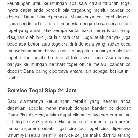
keuntungan atau keuntungan apa saja dalam taruhan togel
nyata dapat anda peroleh bila tergabung melalui bandar bo
deposit Dana bisa dipercaya. Masalahnya bo togel deposit
Dana sendiri udah ada di Indonesia dengan bawa service judi
togel yang amat tidak serupa serta makin menarik dari yang
disajikan oleh biro judi lain rata-rata. Juga, telah banyak juga
beberapa bettor atau togelers di Indonesia yang sudah coba
menyatakan sendiri kayak apa untung atau puasnya main judi
togel online melalui bo deposit toto lewat Dana. Akan halnya
banyak keuntungan bermain togel online melalui bandar bo
deposit Dana paling dipercaya antara lain sebagai berikut ini,
ialah:
Service Togel Siap 24 Jam
Satu diantaranya keuntungan terpilih yang hendak anda
dapatkan apabila mana masuk dengan bandar bo deposit
Dana Bisa dipercaya ialah dapat nikmati pelayanan permainan
judi togel sewaktu-waktu. Hal semacam itu memanglah bukan
tanpa argumen sebab ingat biro judi togel bisa dipercaya
umumnya selalu memiliki service 24 jam maka dari itu terang