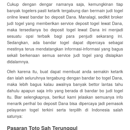
Cukup dengan dengar namanya saja, kemungkinan tiap
banyak togelers pasti ketarik tergabung dan bermain judi togel
online lewat bandar bo deposit Dana. Manalagi, sedikit broker
judi togel yang memberikan service deposit togel lewat Dana,
maka tersedianya bo deposit togel lewat Dana ini menjadi
sesuatu opsi terbaik bagi para penjudi sekarang ini.
Sedangkan, ada bandar togel dapat dipercaya sebagai
mestinya terus mendatangkan informasi-informasi yang bagus
sekali berkenaan semua service judi togel yang disiapkan
didalamnya.
Oleh karena itu, buat dapat membuat anda semakin ketarik
dan ialah seluruhnya tergabung dengan bandar bo togel Dana,
maka lebih bagus kalau awalnya banyak bettor lantas tahu
dahulu apapun saja info yang berada di bandar bo judi togel
itu. Biar selengkapnya, berikut kami jelaskan semuanya info
menarik perihal bo deposit Dana bisa dipercaya jadi pemasok
pelayanan togel terkini serta terpilih di Indonesia salah
satunya:
Pasaran Toto Sah Terunggul