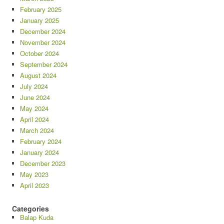
February 2025
January 2025
December 2024
November 2024
October 2024
September 2024
August 2024
July 2024
June 2024
May 2024
April 2024
March 2024
February 2024
January 2024
December 2023
May 2023
April 2023
Categories
Balap Kuda