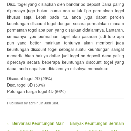
Disc. togel yang disiapkan oleh bandar bo deposit Dana paling
dipercaya juga bukan cuma ada untuk tipe permainan togel
khusus saja. Lebih pada itu, anda juga dapat peroleh
keuntungan discount togel dengan secara permainkan macam
permainan togel apa pun yang disajikan didalamnya. Lantaran,
semuanya type permainan togel atau pasaran judi toto apa
pun yang bettor mainkan tentunya akan memberi juga
keuntungan discount togel sebagai suatu keuntungan sangat
menarik. Akan halnya daftar judi togel bo deposit dana paling
dipercaya secara beberapa keuntungan discount togel yang
dapat anda dapatkan didalamnya misalnya mencakup:
Discount togel 2D (29%)
Disc. togel 3D (59%)
Potongan harga togel 4D (66%)
Published by
admin
, in
Judi Slot
.
Post navigation
← Bervariasi Keuntungan Main
Banyak Keuntungan Bermain