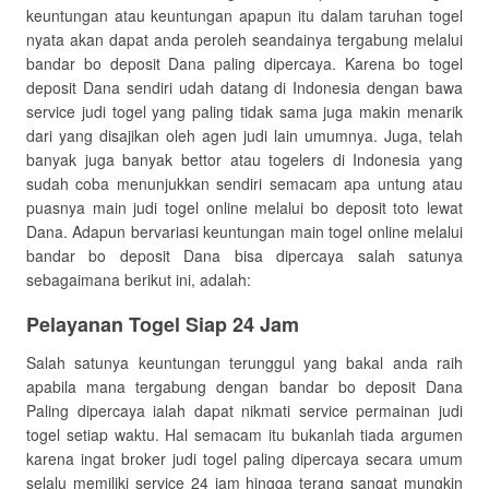
keuntungan atau keuntungan apapun itu dalam taruhan togel
nyata akan dapat anda peroleh seandainya tergabung melalui
bandar bo deposit Dana paling dipercaya. Karena bo togel
deposit Dana sendiri udah datang di Indonesia dengan bawa
service judi togel yang paling tidak sama juga makin menarik
dari yang disajikan oleh agen judi lain umumnya. Juga, telah
banyak juga banyak bettor atau togelers di Indonesia yang
sudah coba menunjukkan sendiri semacam apa untung atau
puasnya main judi togel online melalui bo deposit toto lewat
Dana. Adapun bervariasi keuntungan main togel online melalui
bandar bo deposit Dana bisa dipercaya salah satunya
sebagaimana berikut ini, adalah:
Pelayanan Togel Siap 24 Jam
Salah satunya keuntungan terunggul yang bakal anda raih
apabila mana tergabung dengan bandar bo deposit Dana
Paling dipercaya ialah dapat nikmati service permainan judi
togel setiap waktu. Hal semacam itu bukanlah tiada argumen
karena ingat broker judi togel paling dipercaya secara umum
selalu memiliki service 24 jam hingga terang sangat mungkin