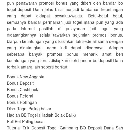
pun penawaran promosi bonus yang diberi oleh bandar bo
togel deposit Dana jelas bisa menjadi tambahan keuntungan
yang dapat didapat sewaktu-waktu. Betul-betul betul,
semuanya bandar permainan judi togel mana pun yang ada
pada internet pastilah di pelayanan judi togel yang
didatangkannya selalu tawarkan sejumlah promosi bonus,
biarpun keuntungan yang dikasihkan tak sedetail sama dengan
yang didatangkan agen judi dapat dipercaya. Adapun
seberapa banyak promosi bonus menarik amat beri
keuntungan yang terus disiapkan oleh bandar bo deposit Dana
terbaik antara lain seperti berikut:
Bonus New Anggota
Bonus Deposit
Bonus Cashback
Bonus Referal
Bonus Rollingan
Disc. Togel Paling besar
Hadiah BB Togel (Hadiah Bolak Balik)
Full Bet Paling besar
Tutorial Trik Deposit Togel Gampang BO Deposit Dana Sah