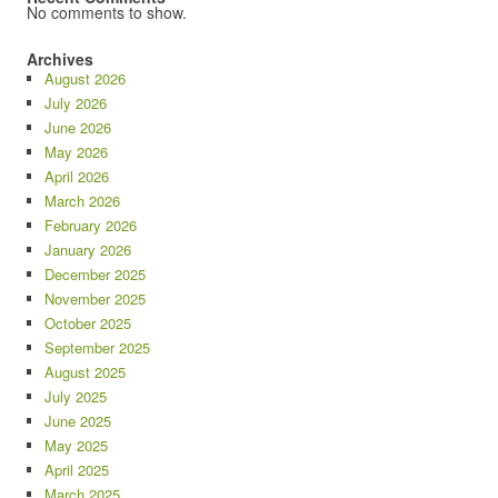
No comments to show.
Archives
August 2026
July 2026
June 2026
May 2026
April 2026
March 2026
February 2026
January 2026
December 2025
November 2025
October 2025
September 2025
August 2025
July 2025
June 2025
May 2025
April 2025
March 2025