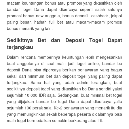
macam keuntungan bonus atau promosi yang dikasihkan oleh
bandar togel Dana dapat dipercaya seperti salah satunya
promosi bonus new anggota, bonus deposit, cashback, jekpot
paling besar, hadiah full bet atau macam-macam promosi
bonus menarik yang lain.
Sedikitnya Bet dan Deposit Togel Dapat
terjangkau
Dalam rencana memberinya keuntungan lebih mengesankan
buat anggotanya di saat main judi togel online, bandar bo
deposit Dana bisa dipercaya berikan penawaran yang bagus
sekali dari minimum bet dan deposit togel yang paling dapat
terjangkau. Sama hal yang udah admin terangkan, buat
sedikitnya deposit togel yang dikasihkan bo Dana sendiri yakni
sejumlah 10.000 IDR saja. Sedangkan, buat minimal bet togel
yang dijajakan bandar bo togel Dana dapat dipercaya yaitu
sejumlah 100 perak saja. Ke-2 penawaran yang menarik itu dia
yang memungkinkan sekali beberapa peserta didalamnya bisa
main togel bermodalkan semakin berkurang atau irit.