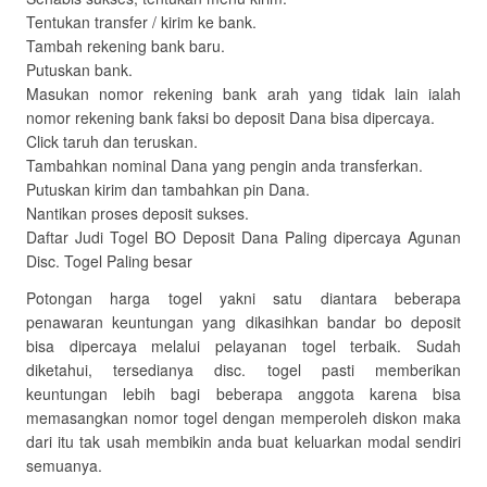
Tentukan transfer / kirim ke bank.
Tambah rekening bank baru.
Putuskan bank.
Masukan nomor rekening bank arah yang tidak lain ialah
nomor rekening bank faksi bo deposit Dana bisa dipercaya.
Click taruh dan teruskan.
Tambahkan nominal Dana yang pengin anda transferkan.
Putuskan kirim dan tambahkan pin Dana.
Nantikan proses deposit sukses.
Daftar Judi Togel BO Deposit Dana Paling dipercaya Agunan
Disc. Togel Paling besar
Potongan harga togel yakni satu diantara beberapa
penawaran keuntungan yang dikasihkan bandar bo deposit
bisa dipercaya melalui pelayanan togel terbaik. Sudah
diketahui, tersedianya disc. togel pasti memberikan
keuntungan lebih bagi beberapa anggota karena bisa
memasangkan nomor togel dengan memperoleh diskon maka
dari itu tak usah membikin anda buat keluarkan modal sendiri
semuanya.