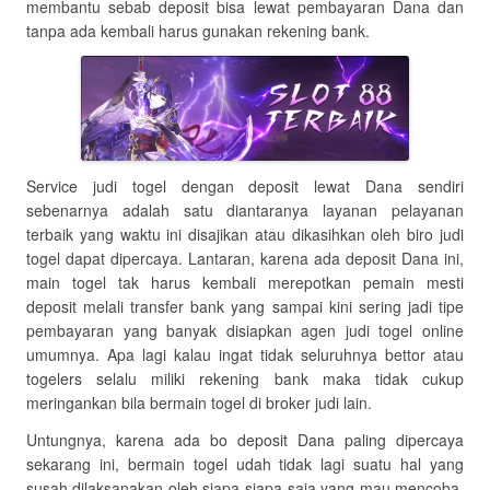
membantu sebab deposit bisa lewat pembayaran Dana dan
tanpa ada kembali harus gunakan rekening bank.
Service judi togel dengan deposit lewat Dana sendiri
sebenarnya adalah satu diantaranya layanan pelayanan
terbaik yang waktu ini disajikan atau dikasihkan oleh biro judi
togel dapat dipercaya. Lantaran, karena ada deposit Dana ini,
main togel tak harus kembali merepotkan pemain mesti
deposit melali transfer bank yang sampai kini sering jadi tipe
pembayaran yang banyak disiapkan agen judi togel online
umumnya. Apa lagi kalau ingat tidak seluruhnya bettor atau
togelers selalu miliki rekening bank maka tidak cukup
meringankan bila bermain togel di broker judi lain.
Untungnya, karena ada bo deposit Dana paling dipercaya
sekarang ini, bermain togel udah tidak lagi suatu hal yang
susah dilaksanakan oleh siapa-siapa saja yang mau mencoba.