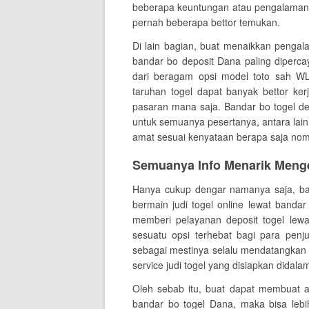
beberapa keuntungan atau pengalaman te
pernah beberapa bettor temukan.
Di lain bagian, buat menaikkan pengal
bandar bo deposit Dana paling diperca
dari beragam opsi model toto sah WL
taruhan togel dapat banyak bettor ke
pasaran mana saja. Bandar bo togel de
untuk semuanya pesertanya, antara la
amat sesuai kenyataan berapa saja nom
Semuanya Info Menarik Menge
Hanya cukup dengar namanya saja, bar
bermain judi togel online lewat bandar
memberi pelayanan deposit togel lewa
sesuatu opsi terhebat bagi para penju
sebagai mestinya selalu mendatangkan s
service judi togel yang disiapkan didala
Oleh sebab itu, buat dapat membuat 
bandar bo togel Dana, maka bisa lebi