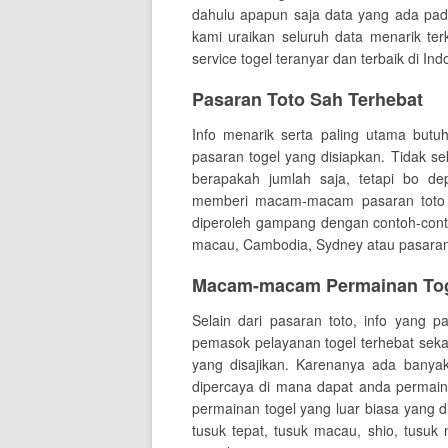
dahulu apapun saja data yang ada pada 
kami uraikan seluruh data menarik ter
service togel teranyar dan terbaik di In
Pasaran Toto Sah Terhebat
Info menarik serta paling utama butu
pasaran togel yang disiapkan. Tidak s
berapakah jumlah saja, tetapi bo de
memberi macam-macam pasaran toto sa
diperoleh gampang dengan contoh-conto
macau, Cambodia, Sydney atau pasaran
Macam-macam Permainan Tog
Selain dari pasaran toto, info yang p
pemasok pelayanan togel terhebat seka
yang disajikan. Karenanya ada banyak
dipercaya di mana dapat anda permain
permainan togel yang luar biasa yang di
tusuk tepat, tusuk macau, shio, tusu