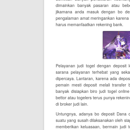
dimainkan banyak pasaran atau beber
jikamana anda masuk dengan bo dep
pengalaman amat meringankan karena d
harus memanfaatkan rekening bank.
Pelayanan judi togel dengan deposit 
sarana pelayanan terhebat yang sekara
dipercaya. Lantaran, karena ada depos
pemain mesti deposit melali transfer
banyak disiapkan biro judi togel onli
bettor atau togelers terus punya reke
di broker judi lain.
Untungnya, adanya bo deposit Dana da
suatu yang susah dilaksanakan oleh si
memberikan keluasaan, bermain judi to