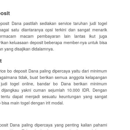
osit
it Dana pastilah sediakan service taruhan judi togel
agai satu diantaranya opsi terkini dan sangat menarik
bermacam macam pembayaran lain lantas ikut juga
erikan keluasaan deposit beberapa member-nya untuk bisa
n yang disajikan didalamnya.
t
vice bo deposit Dana paling dipercaya yaitu dari minimum
agaimana tidak, buat berikan semua anggota kelapangan
 judi togel online, bandar bo Dana berikan minimum
a dijangkau yakni cuman sejumlah 10.000 IDR. Dengan
 tentu dapat menjadi sesuatu keuntungan yang sangat
 bisa main togel dengan irit modal.
posit Dana paling dipercaya yang penting kalian pahami