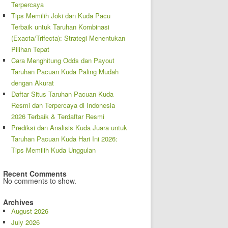
Terpercaya
Tips Memilih Joki dan Kuda Pacu
Terbaik untuk Taruhan Kombinasi
(Exacta/Trifecta): Strategi Menentukan
Pilihan Tepat
Cara Menghitung Odds dan Payout
Taruhan Pacuan Kuda Paling Mudah
dengan Akurat
Daftar Situs Taruhan Pacuan Kuda
Resmi dan Terpercaya di Indonesia
2026 Terbaik & Terdaftar Resmi
Prediksi dan Analisis Kuda Juara untuk
Taruhan Pacuan Kuda Hari Ini 2026:
Tips Memilih Kuda Unggulan
Recent Comments
No comments to show.
Archives
August 2026
July 2026