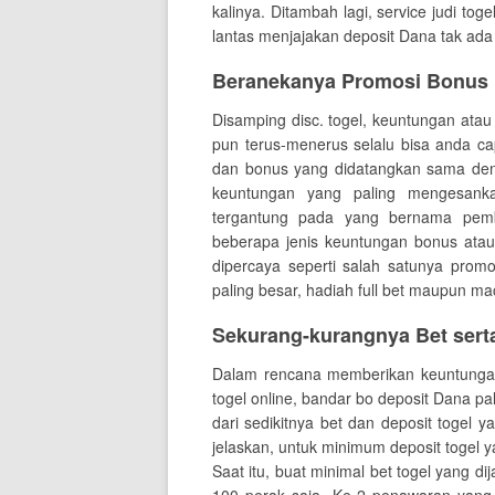
kalinya. Ditambah lagi, service judi to
lantas menjajakan deposit Dana tak ada
Beranekanya Promosi Bonus 
Disamping disc. togel, keuntungan ata
pun terus-menerus selalu bisa anda c
dan bonus yang didatangkan sama deng
keuntungan yang paling mengesanka
tergantung pada yang bernama pem
beberapa jenis keuntungan bonus atau
dipercaya seperti salah satunya prom
paling besar, hadiah full bet maupun 
Sekurang-kurangnya Bet serta
Dalam rencana memberikan keuntungan 
togel online, bandar bo deposit Dana p
dari sedikitnya bet dan deposit togel 
jelaskan, untuk minimum deposit togel y
Saat itu, buat minimal bet togel yang di