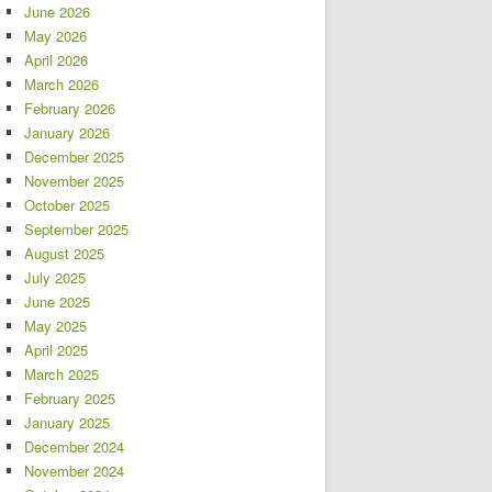
June 2026
May 2026
April 2026
March 2026
February 2026
January 2026
December 2025
November 2025
October 2025
September 2025
August 2025
July 2025
June 2025
May 2025
April 2025
March 2025
February 2025
January 2025
December 2024
November 2024