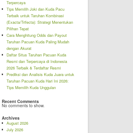
Terpercaya
Tips Memilih Joki dan Kuda Pacu
Terbaik untuk Taruhan Kombinasi
(Exacta/Trifecta): Strategi Menentukan
Pilihan Tepat
Cara Menghitung Odds dan Payout
Taruhan Pacuan Kuda Paling Mudah
dengan Akurat
Daftar Situs Taruhan Pacuan Kuda
Resmi dan Terpercaya di Indonesia
2026 Terbaik & Terdaftar Resmi
Prediksi dan Analisis Kuda Juara untuk
Taruhan Pacuan Kuda Hari Ini 2026:
Tips Memilih Kuda Unggulan
Recent Comments
No comments to show.
Archives
August 2026
July 2026