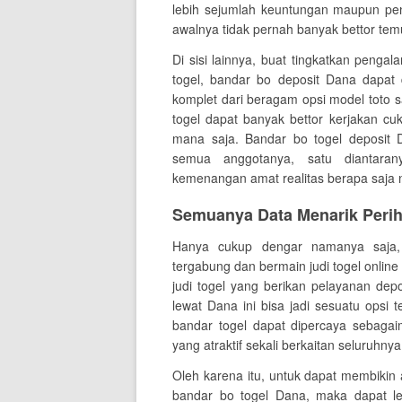
lebih sejumlah keuntungan maupun pen
awalnya tidak pernah banyak bettor tem
Di sisi lainnya, buat tingkatkan peng
togel, bandar bo deposit Dana dapat 
komplet dari beragam opsi model toto s
togel dapat banyak bettor kerjakan c
mana saja. Bandar bo togel deposit D
semua anggotanya, satu diantara
kemenangan amat realitas berapa saja 
Semuanya Data Menarik Perih
Hanya cukup dengar namanya saja, 
tergabung dan bermain judi togel online
judi togel yang berikan pelayanan depo
lewat Dana ini bisa jadi sesuatu opsi 
bandar togel dapat dipercaya sebagai
yang atraktif sekali berkaitan seluruhny
Oleh karena itu, untuk dapat membiki
bandar bo togel Dana, maka dapat le