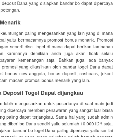
gel deposit Dana yang disiapkan bandar bo dapat dipercaya
 potongan.
Menarik
u keuntungan paling mengesankan yang lain yang di mana
apai yaitu bermacamnya promosi bonus menarik. Promosi
an seperti disc. togel di mana dapat berikan tambahan
n karenanya demikian anda juga akan tidak selalu
bayaran kemenangan saja. Bahkan juga, ada banyak
 promosi yang dikasihkan oleh bandar togel Dana dapat
osi bonus new anggota, bonus deposit, cashback, jekpot
macam-macam promosi bonus menarik yang lain.
 Deposit Togel Dapat dijangkau
lebih mengesankan untuk pesertanya di saat main judi
aling dipercaya memberi penawaran yang sangat luar biasa
yang paling dapat terjangkau. Sama hal yang sudah admin
ang diberi bo Dana sendiri yaitu sejumlah 10.000 IDR saja.
jajakan bandar bo togel Dana paling dipercaya yaitu senilai