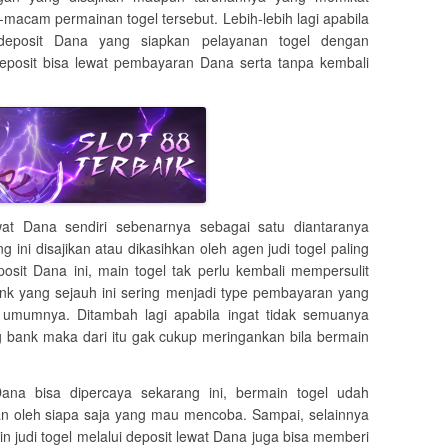
acam permainan togel tersebut. Lebih-lebih lagi apabila
eposit Dana yang siapkan pelayanan togel dengan
osit bisa lewat pembayaran Dana serta tanpa kembali
wat Dana sendiri sebenarnya sebagai satu diantaranya
 ini disajikan atau dikasihkan oleh agen judi togel paling
osit Dana ini, main togel tak perlu kembali mempersulit
ank yang sejauh ini sering menjadi type pembayaran yang
ne umumnya. Ditambah lagi apabila ingat tidak semuanya
ing bank maka dari itu gak cukup meringankan bila bermain
ana bisa dipercaya sekarang ini, bermain togel udah
an oleh siapa saja yang mau mencoba. Sampai, selainnya
judi togel melalui deposit lewat Dana juga bisa memberi