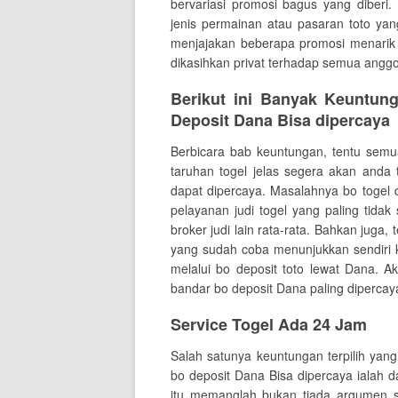
bervariasi promosi bagus yang diberi
jenis permainan atau pasaran toto yan
menjajakan beberapa promosi menarik
dikasihkan privat terhadap semua angg
Berikut ini Banyak Keuntun
Deposit Dana Bisa dipercaya
Berbicara bab keuntungan, tentu sem
taruhan togel jelas segera akan anda
dapat dipercaya. Masalahnya bo togel 
pelayanan judi togel yang paling tida
broker judi lain rata-rata. Bahkan juga,
yang sudah coba menunjukkan sendiri 
melalui bo deposit toto lewat Dana. A
bandar bo deposit Dana paling dipercaya a
Service Togel Ada 24 Jam
Salah satunya keuntungan terpilih ya
bo deposit Dana Bisa dipercaya ialah d
itu memanglah bukan tiada argumen se