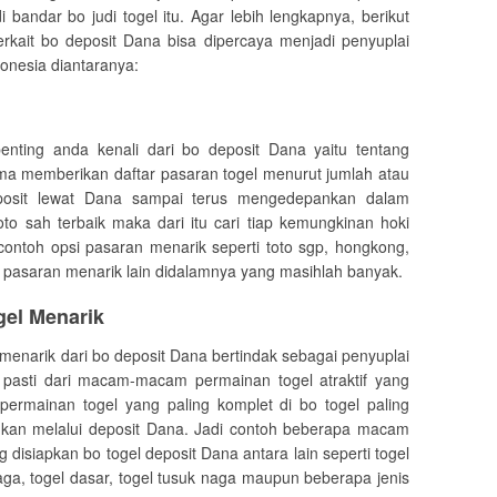
 bandar bo judi togel itu. Agar lebih lengkapnya, berikut
rkait bo deposit Dana bisa dipercaya menjadi penyuplai
ndonesia diantaranya:
penting anda kenali dari bo deposit Dana yaitu tentang
uma memberikan daftar pasaran togel menurut jumlah atau
eposit lewat Dana sampai terus mengedepankan dalam
sah terbaik maka dari itu cari tiap kemungkinan hoki
contoh opsi pasaran menarik seperti toto sgp, hongkong,
pasaran menarik lain didalamnya yang masihlah banyak.
gel Menarik
i menarik dari bo deposit Dana bertindak sebagai penyuplai
h pasti dari macam-macam permainan togel atraktif yang
ermainan togel yang paling komplet di bo togel paling
kan melalui deposit Dana. Jadi contoh beberapa macam
g disiapkan bo togel deposit Dana antara lain seperti togel
naga, togel dasar, togel tusuk naga maupun beberapa jenis