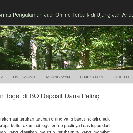
kmati Pengalaman Judi Online Terbaik di Ujung Jari And
Skip to content
SA
LIVE KASINO
SABUNG AYAM
TEMBAK IKAN
JUDI SLOT
 Togel di BO Deposit Dana Paling
 alternatif taruhan taruhan online yang bagus sekali untuk
rapa bettor akan judi togel online pastinya tidak lepas dari
gan yang disajikan maupun taruhannya yang memikat