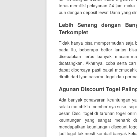
terus memiliki pelayanan 24 jam maka 
pun dengan deposit lewat Dana yang sim
Lebih Senang dengan Bany
Terkomplet
Tidak hanya bisa mempermudah saja bi
pada itu, beberapa bettor lantas b
disebabkan terus banyak macam-ma
didatangkan. Akhirnya, coba serta car
dapat dipercaya pasti bakal memudahka
diraih dari type pasaran togel dan perm
Agunan Discount Togel Palin
Ada banyak penawaran keuntungan yan
selalu membikin member-nya suka, seper
besar. Disc. togel di taruhan togel onl
keuntungan yang sangat menarik da
mendapatkan keuntungan discount togel
judi togel tak mesti kembali banyak ke