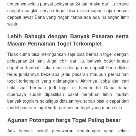
umumnya selalu punyai pelayanan 24 jam maka dari itu terang
sangat mungkin service togel bisa dicicip kapan saja dengan
deposit lewat Dana yang ringan tanpa ada ada halangan limit
waktu.
Lebih Bahagia dengan Banyak Pasaran serta
Macam Permainan Togel Terkomplet
Tidak cuma bisa meringankan saja bisa bermain togel dengan
pelayanan 24 jam. Juga lebih dari itu, banyak bettor lantas
dapat bertambah suka masuk dengan bo deposit Dana dipicu
terus jumlahnya beberapa jenis pasaran maupun permainan
togel terkomplet yang didatangkan. Akhirnya, coba dan cari
hoki saat bermain judi togel di bandar bo Dana dapat
dipercaya sudah dipastikan bakal membuat lebih mudah
banyak togelers sekaligus didalamnya sebab bisa dicapai dari
model pasaran togel serta permainan togel yang mana saja.
Agunan Potongan harga Togel Paling besar
Ada banyak sekali penawaran keuntungan yang selalu