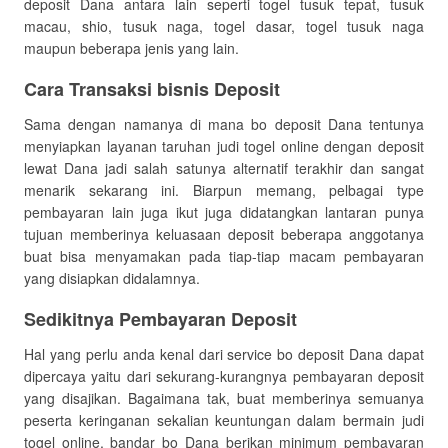
deposit Dana antara lain seperti togel tusuk tepat, tusuk
macau, shio, tusuk naga, togel dasar, togel tusuk naga
maupun beberapa jenis yang lain.
Cara Transaksi bisnis Deposit
Sama dengan namanya di mana bo deposit Dana tentunya
menyiapkan layanan taruhan judi togel online dengan deposit
lewat Dana jadi salah satunya alternatif terakhir dan sangat
menarik sekarang ini. Biarpun memang, pelbagai type
pembayaran lain juga ikut juga didatangkan lantaran punya
tujuan memberinya keluasaan deposit beberapa anggotanya
buat bisa menyamakan pada tiap-tiap macam pembayaran
yang disiapkan didalamnya.
Sedikitnya Pembayaran Deposit
Hal yang perlu anda kenal dari service bo deposit Dana dapat
dipercaya yaitu dari sekurang-kurangnya pembayaran deposit
yang disajikan. Bagaimana tak, buat memberinya semuanya
peserta keringanan sekalian keuntungan dalam bermain judi
togel online, bandar bo Dana berikan minimum pembayaran