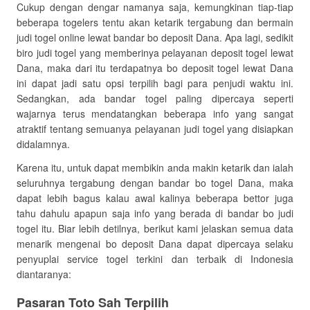
Cukup dengan dengar namanya saja, kemungkinan tiap-tiap
beberapa togelers tentu akan ketarik tergabung dan bermain
judi togel online lewat bandar bo deposit Dana. Apa lagi, sedikit
biro judi togel yang memberinya pelayanan deposit togel lewat
Dana, maka dari itu terdapatnya bo deposit togel lewat Dana
ini dapat jadi satu opsi terpilih bagi para penjudi waktu ini.
Sedangkan, ada bandar togel paling dipercaya seperti
wajarnya terus mendatangkan beberapa info yang sangat
atraktif tentang semuanya pelayanan judi togel yang disiapkan
didalamnya.
Karena itu, untuk dapat membikin anda makin ketarik dan ialah
seluruhnya tergabung dengan bandar bo togel Dana, maka
dapat lebih bagus kalau awal kalinya beberapa bettor juga
tahu dahulu apapun saja info yang berada di bandar bo judi
togel itu. Biar lebih detilnya, berikut kami jelaskan semua data
menarik mengenai bo deposit Dana dapat dipercaya selaku
penyuplai service togel terkini dan terbaik di Indonesia
diantaranya:
Pasaran Toto Sah Terpilih