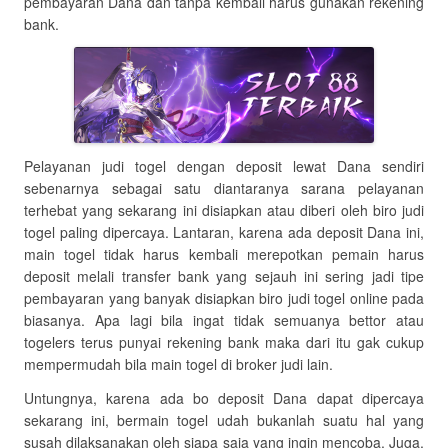
pembayaran Dana dan tanpa kembali harus gunakan rekening
bank.
Pelayanan judi togel dengan deposit lewat Dana sendiri
sebenarnya sebagai satu diantaranya sarana pelayanan
terhebat yang sekarang ini disiapkan atau diberi oleh biro judi
togel paling dipercaya. Lantaran, karena ada deposit Dana ini,
main togel tidak harus kembali merepotkan pemain harus
deposit melali transfer bank yang sejauh ini sering jadi tipe
pembayaran yang banyak disiapkan biro judi togel online pada
biasanya. Apa lagi bila ingat tidak semuanya bettor atau
togelers terus punyai rekening bank maka dari itu gak cukup
mempermudah bila main togel di broker judi lain.
Untungnya, karena ada bo deposit Dana dapat dipercaya
sekarang ini, bermain togel udah bukanlah suatu hal yang
susah dilaksanakan oleh siapa saja yang ingin mencoba. Juga,