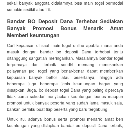
sekali banyak anggota didalamnya bisa main togel bermodal
semakin sedikit atau irit.
Bandar BO Deposit Dana Terhebat Sediakan
Banyak Promosi Bonus Menarik Amat
Memberi keuntungan
Cari kepuasan di saat main togel online apabila mana anda
masuk dengan bandar bo deposit Dana terhebat tentu
ditanggung sangatlah meringankan. Masalahnya bandar togel
terpercaya dan terbaik sendiri memang menekankan
pelayanan judi togel yang benar-benar dapat memberikan
kepuasan banyak bettor atau pesertanya, hingga ada
beberapa juga beberapa jenis keuntungan bagus yang
disiapkan. Juga, bo deposit togel Dana yang paling dipercaya
tidak cuma sekedar menyiapkan keuntungan bonus maupun
promosi untuk banyak peserta yang sudah lama masuk saja,
bahkan berlaku buat tiap peserta yang baru tergabung.
Untuk itu, adanya bonus serta promosi menarik amat beri
keuntungan yang disiapkan bandar bo deposit Dana terbaik,