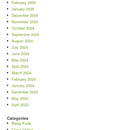
February 2025
January 2025
December 2024
November 2024
October 2024
September 2024
August 2024
July 2024
June 2024
May 2024
April 2024
March 2024
February 2024
January 2024
December 2023
May 2023
April 2023
Categories
Balap Kuda
Ceme Online