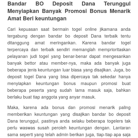
Bandar BO Deposit Dana Terunggul
Menyiapkan Banyak Promosi Bonus Menarik
Amat Beri keuntungan
Cari kepuasan saat bermain togel online jikamana anda
tergabung dengan bandar bo deposit Dana terbaik tentu
ditanggung amat meringankan. Karena bandar togel
terpercaya dan terbaik sendiri memanglah memprioritaskan
pelayanan judi togel yang benar-benar dapat mengesankan
banyak bettor atau member-nya, maka ada banyak juga
beberapa jenis keuntungan luar biasa yang disajikan. Juga, bo
deposit togel Dana yang bisa dipercaya tak sekedar hanya
menyiapkan keuntungan bonus maupun promosi buat
beberapa peserta yang sudah lama masuk saja, bahkan
berlaku buat tiap anggota yang anyar masuk.
Maka, karena ada bonus dan promosi menarik paling
memberikan keuntungan yang disajikan bandar bo deposit
Dana terunggul, pastinya anda selaku beberapa togelers tak
perlu waswas susah peroleh keuntungan dengan. Lantaran
sama seperti yang telah admin berikan juga, tiap-tiap apa saja