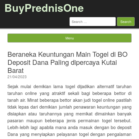
BuyPrednisOne
Search
for:
Menu
Skip to content
Beraneka Keuntungan Main Togel di BO
Deposit Dana Paling dipercaya Kutai
Barat
21/04/2023
Sejak mulai demikian lama togel dijadikan alternatif taruhan
taruhan online yang atraktif sekali bagi beberapa bettor di
tanah air. Minat beberapa bettor akan judi togel online pastilah
tidak lepas dari demikian jumlah penawaran keuntungan yang
disiapkan atau taruhannya yang memikat dimainkan banyak
pasaran maupun beberapa jenis permainan togel tersebut.
Lebih-lebih lagi apabila mana anda masuk dengan bo deposit
Dana yang menyiapkan pelayanan togel dengan pengalaman