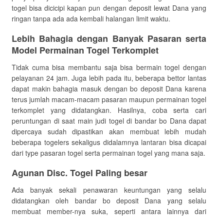
togel bisa dicicipi kapan pun dengan deposit lewat Dana yang
ringan tanpa ada ada kembali halangan limit waktu.
Lebih Bahagia dengan Banyak Pasaran serta
Model Permainan Togel Terkomplet
Tidak cuma bisa membantu saja bisa bermain togel dengan
pelayanan 24 jam. Juga lebih pada itu, beberapa bettor lantas
dapat makin bahagia masuk dengan bo deposit Dana karena
terus jumlah macam-macam pasaran maupun permainan togel
terkomplet yang didatangkan. Hasilnya, coba serta cari
peruntungan di saat main judi togel di bandar bo Dana dapat
dipercaya sudah dipastikan akan membuat lebih mudah
beberapa togelers sekaligus didalamnya lantaran bisa dicapai
dari type pasaran togel serta permainan togel yang mana saja.
Agunan Disc. Togel Paling besar
Ada banyak sekali penawaran keuntungan yang selalu
didatangkan oleh bandar bo deposit Dana yang selalu
membuat member-nya suka, seperti antara lainnya dari