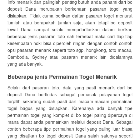
Info menarik dan palinglah penting butuh anda pahami dari bo
deposit Dana merupakan berkenaan pasaran togel yang
disiapkan. Tidak cuma berikan daftar pasaran togel menurut
jumlah atau berapakah jumlah saja, akan tetapi bo deposit
lewat Dana sampai selalu memprioritaskan dalam berikan
beberapa jenis pasaran toto sah terhebat maka cari tiap-tiap
kesempatan hoki bisa diperoleh ringan dengan contoh-contoh
opsi pasaran menarik seperti toto sgp, hongkong, toto macau,
Cambodia, Sydney atau pasaran menarik lain didalamnya
yang ada banyak.
Beberapa jenis Permainan Togel Menarik
Selain dari pasaran toto, data yang pasti menarik dari bo
deposit Dana bertindak sebagai pemasok pelayanan togel
terpilih sekarang sudah pasti dari macam-macam permainan
togel bagus yang disiapkan. Karenanya ada banyak tipe
permainan togel yang komplet di bo togel paling dipercaya di
mana dapat anda permainkan melalui deposit Dana. Sebagai
contoh beberapa tipe permainan togel yang paling luar biasa
yang disajikan bo togel deposit Dana salah satunya seperti