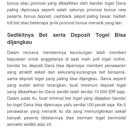
bonus atau promosi yang dikasihkan oleh bandar togel Dana
paling dipercaya seperti salah satunya promosi bonus new
peserta, bonus deposit, cashback, jekpot paling besar, hadiah
full bet atau beberapa jenis promosi bonus menarik yang lain.
Sedikitnya Bet serta Deposit Togel Bisa
dijangkau
Dalam rencana memberinya keuntungan lebih memberi
kepuasan untuk anggotanya di saat main judi togel online,
bandar bo deposit Dana bisa dipercaya memberi penawaran
yang atraktif sekali dari sekurang-kurangnya bet bersama-
sama deposit togel yang paling bisa dijangkau. Sama seperti
yang sudah admin terangkan, buat minimum deposit togel
yang dikasihkan bo Dana sendiri ialah senilai 10.000 IDR saja.
Dalam pada itu, buat minimal bet togel yang dijajakan bandar
bo togel Dana bisa dipercaya yaitu senilai 100 perak saja. Ke-2
penawaran yang menarik itu dia yang memungkinkan sekali
banyak peserta didalamnya bisa bermain togel bermodal
semakin sedikit atau irit.