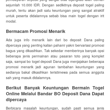
sejumlah 10.000 IDR. Dengan sedikitnya deposit togel paling
murah, tentu akan jadi satu keuntungan yang sangat atraktif
untuk peserta didalamnya sebab bisa main togel dengan irit
modal.
Bermacam Promosi Menarik
Ada juga info menarik lain dari bo deposit Dana paling
dipercaya yang penting kalian pahami yakni bervariasi promosi
bagus yang dikasihkan. Tak sekedar memberinya banyak opsi
beberapa jenis permainan atau pasaran toto yang komplet
saja, sampai bo togel deposit Dana juga menjajakan beberapa
promosi menarik jadi agunan tambahan keuntungan yang
sedianya bakal dikasihkan teristimewa pada semua anggota
sah yang masuk didalamnya.
Berikut Banyak Keuntungan Bermain Togel
Online Melalui Bandar BO Deposit Dana Dapat
dipercaya
Berbicara masalah keuntungan, sudah pasti semua jenis