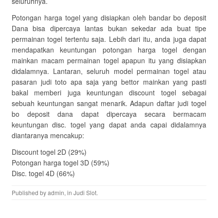
seluruhnya.
Potongan harga togel yang disiapkan oleh bandar bo deposit
Dana bisa dipercaya lantas bukan sekedar ada buat tipe
permainan togel tertentu saja. Lebih dari itu, anda juga dapat
mendapatkan keuntungan potongan harga togel dengan
mainkan macam permainan togel apapun itu yang disiapkan
didalamnya. Lantaran, seluruh model permainan togel atau
pasaran judi toto apa saja yang bettor mainkan yang pasti
bakal memberi juga keuntungan discount togel sebagai
sebuah keuntungan sangat menarik. Adapun daftar judi togel
bo deposit dana dapat dipercaya secara bermacam
keuntungan disc. togel yang dapat anda capai didalamnya
diantaranya mencakup:
Discount togel 2D (29%)
Potongan harga togel 3D (59%)
Disc. togel 4D (66%)
Published by
admin
, in
Judi Slot
.