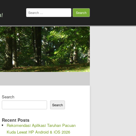
Search
a!
for:
Search
Search
Recent Posts
Rekomendasi Aplikasi Taruhan Pacuan
Kuda Lewat HP Android & iOS 2026