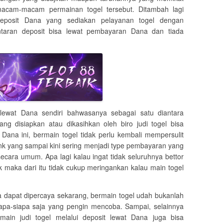
acam-macam permainan togel tersebut. Ditambah lagi
posit Dana yang sediakan pelayanan togel dengan
taran deposit bisa lewat pembayaran Dana dan tiada
 lewat Dana sendiri bahwasanya sebagai satu diantara
ang disiapkan atau dikasihkan oleh biro judi togel bisa
Dana ini, bermain togel tidak perlu kembali mempersulit
ank yang sampai kini sering menjadi type pembayaran yang
 secara umum. Apa lagi kalau ingat tidak seluruhnya bettor
k maka dari itu tidak cukup meringankan kalau main togel
 dapat dipercaya sekarang, bermain togel udah bukanlah
iapa-siapa saja yang pengin mencoba. Sampai, selainnya
ain judi togel melalui deposit lewat Dana juga bisa