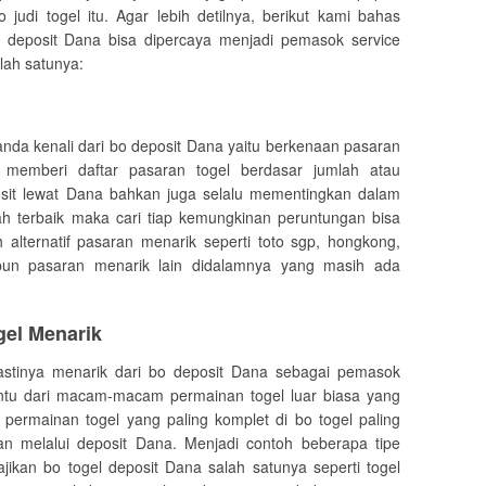
judi togel itu. Agar lebih detilnya, berikut kami bahas
 deposit Dana bisa dipercaya menjadi pemasok service
alah satunya:
anda kenali dari bo deposit Dana yaitu berkenaan pasaran
r memberi daftar pasaran togel berdasar jumlah atau
osit lewat Dana bahkan juga selalu mementingkan dalam
ah terbaik maka cari tiap kemungkinan peruntungan bisa
 alternatif pasaran menarik seperti toto sgp, hongkong,
un pasaran menarik lain didalamnya yang masih ada
gel Menarik
pastinya menarik dari bo deposit Dana sebagai pemasok
entu dari macam-macam permainan togel luar biasa yang
permainan togel yang paling komplet di bo togel paling
n melalui deposit Dana. Menjadi contoh beberapa tipe
ajikan bo togel deposit Dana salah satunya seperti togel