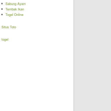
Sabung Ayam
Tembak Ikan
Togel Online
Situs Toto
togel