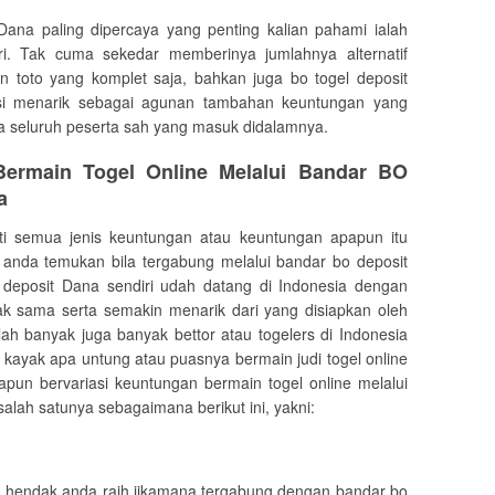
 Dana paling dipercaya yang penting kalian pahami ialah
ri. Tak cuma sekedar memberinya jumlahnya alternatif
n toto yang komplet saja, bahkan juga bo togel deposit
si menarik sebagai agunan tambahan keuntungan yang
da seluruh peserta sah yang masuk didalamnya.
ermain Togel Online Melalui Bandar BO
a
ti semua jenis keuntungan atau keuntungan apapun itu
 anda temukan bila tergabung melalui bandar bo deposit
 deposit Dana sendiri udah datang di Indonesia dengan
dak sama serta semakin menarik dari yang disiapkan oleh
ah banyak juga banyak bettor atau togelers di Indonesia
kayak apa untung atau puasnya bermain judi togel online
apun bervariasi keuntungan bermain togel online melalui
alah satunya sebagaimana berikut ini, yakni:
g hendak anda raih jikamana tergabung dengan bandar bo