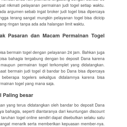
pat nikmati pelayanan permainan judi togel setiap waktu.
a argumen sebab ingat broker judi togel bisa dipercaya
ngga terang sangat mungkin pelayanan togel bisa dicicip
ng ringan tanpa ada ada halangan limit waktu.
yak Pasaran dan Macam Permainan Togel
sa bermain togel dengan pelayanan 24 jam. Bahkan juga
ih bisa bahagia tergabung dengan bo deposit Dana karena
maupun permainan togel terkomplet yang didatangkan.
saat bermain judi togel di bandar bo Dana bisa dipercaya
 beberapa togelers sekaligus didalamnya karena bisa
ermainan togel yang mana saja.
 Paling besar
an yang terus didatangkan oleh bandar bo deposit Dana
 bahagia, seperti diantaranya dari keuntungan discount
 taruhan togel online sendiri dapat disebutkan selaku satu
sangat menarik serta memberikan kepuasan member-nya.