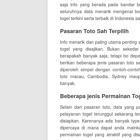
saja info yang berada pada bandar bo 
seluruhnya data menarik mengenai bo
togel terkini serta terbaik di Indonesia s
Pasaran Toto Sah Terpilih
Info menarik dan paling utama penting 
togel yang disajikan. Bukan sekeda
berapakah banyak saja, tetapi bo dep
berikan beberapa jenis pasaran toto s
diperoleh simpel dengan contoh-contoh
toto macau, Cambodia, Sydney maup
banyak.
Beberapa jenis Permainan To
Selain dari pasaran toto, data yang 
pelayanan togel terunggul sekarang t
disiapkan. Karenanya ada banyak type 
dipercaya di mana dapat anda mainka
permainan togel yang atraktif yang dis