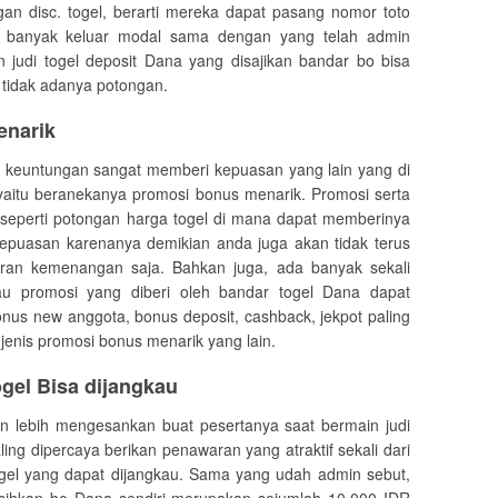
gan disc. togel, berarti mereka dapat pasang nomor toto
li banyak keluar modal sama dengan yang telah admin
n judi togel deposit Dana yang disajikan bandar bo bisa
 tidak adanya potongan.
enarik
au keuntungan sangat memberi kepuasan yang lain yang di
 yaitu beranekanya promosi bonus menarik. Promosi serta
eperti potongan harga togel di mana dapat memberinya
puasan karenanya demikian anda juga akan tidak terus
ran kemenangan saja. Bahkan juga, ada banyak sekali
au promosi yang diberi oleh bandar togel Dana dapat
bonus new anggota, bonus deposit, cashback, jekpot paling
jenis promosi bonus menarik yang lain.
ogel Bisa dijangkau
 lebih mengesankan buat pesertanya saat bermain judi
ling dipercaya berikan penawaran yang atraktif sekali dari
ogel yang dapat dijangkau. Sama yang udah admin sebut,