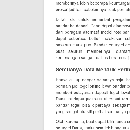
memberinya lebih beberapa keuntungan
broker judi lain sebelumnya tidak perna
Di lain sisi, untuk menambah pengala
bandar bo deposit Dana dapat dipercay
dari beragam alternatif model toto sa
dapat beberapa bettor melakukan c
pasaran mana pun. Bandar bo togel de
buat seluruh member-nya, dianta
kemenangan sangat realitas berapa saj
Semuanya Data Menarik Perih
Hanya cukup dengar namanya saja, bar
bermain judi togel online lewat bandar b
memberi pelayanan deposit togel lewat
Dana ini dapat jadi satu alternatif te
bandar togel bisa dipercaya sebagaim
yang sangat atraktif perihal semuanya p
Oleh karena itu, buat dapat bikin anda
bo togel Dana, maka bisa lebih bagus 