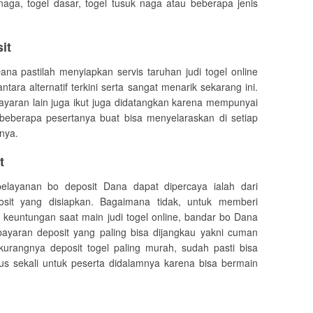
naga, togel dasar, togel tusuk naga atau beberapa jenis
it
a pastilah menyiapkan servis taruhan judi togel online
tara alternatif terkini serta sangat menarik sekarang ini.
aran lain juga ikut juga didatangkan karena mempunyai
beberapa pesertanya buat bisa menyelaraskan di setiap
nya.
t
pelayanan bo deposit Dana dapat dipercaya ialah dari
sit yang disiapkan. Bagaimana tidak, untuk memberi
keuntungan saat main judi togel online, bandar bo Dana
yaran deposit yang paling bisa dijangkau yakni cuman
kurangnya deposit togel paling murah, sudah pasti bisa
s sekali untuk peserta didalamnya karena bisa bermain