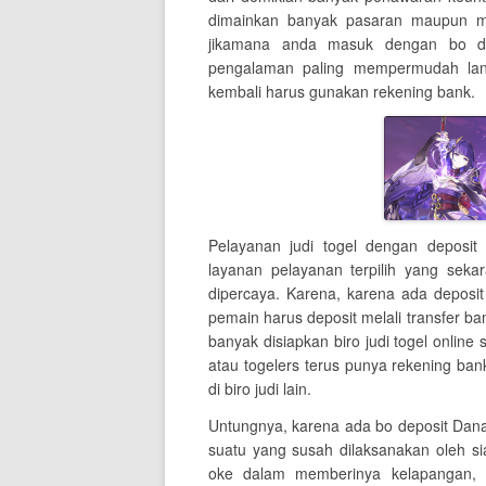
dimainkan banyak pasaran maupun m
jikamana anda masuk dengan bo de
pengalaman paling mempermudah lan
kembali harus gunakan rekening bank.
Pelayanan judi togel dengan deposit
layanan pelayanan terpilih yang sekar
dipercaya. Karena, karena ada deposit 
pemain harus deposit melali transfer b
banyak disiapkan biro judi togel online
atau togelers terus punya rekening ban
di biro judi lain.
Untungnya, karena ada bo deposit Dana
suatu yang susah dilaksanakan oleh s
oke dalam memberinya kelapangan, m