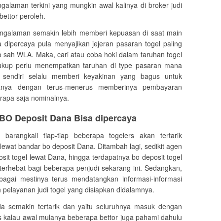
alaman terkini yang mungkin awal kalinya di broker judi
bettor peroleh.
pengalaman semakin lebih memberi kepuasan di saat main
a dipercaya pula menyajikan jejeran pasaran togel paling
to sah WLA. Maka, cari atau coba hoki dalam taruhan togel
cukup perlu menempatkan taruhan di type pasaran mana
 sendiri selalu memberi keyakinan yang bagus untuk
aranya dengan terus-menerus memberinya pembayaran
rapa saja nominalnya.
 BO Deposit Dana Bisa dipercaya
arangkali tiap-tiap beberapa togelers akan tertarik
 lewat bandar bo deposit Dana. Ditambah lagi, sedikit agen
sit togel lewat Dana, hingga terdapatnya bo deposit togel
if terhebat bagi beberapa penjudi sekarang ini. Sedangkan,
bagai mestinya terus mendatangkan informasi-informasi
h pelayanan judi togel yang disiapkan didalamnya.
nda semakin tertarik dan yaitu seluruhnya masuk dengan
s kalau awal mulanya beberapa bettor juga pahami dahulu