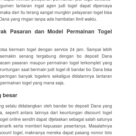
rgumen lantaran ingat agen judi togel dapat dipercaya
maka dari itu terang sangat mungkin pelayanan togel bisa
 Dana yang ringan tanpa ada hambatan limit waktu.
yak Pasaran dan Model Permainan Togel
sa bermain togel dengan service 24 jam. Sampai lebih
t semakin senang tergabung dengan bo deposit Dana
acam pasaran maupun permainan togel terkomplet yang
eruntungan saat bermain judi togel di bandar bo Dana bisa
eringan banyak togelers sekaligus didalamnya lantaran
n permainan togel yang mana saja.
g besar
 selalu didatangkan oleh bandar bo deposit Dana yang
, seperti antara lainnya dari keuntungan discount togel
togel online sendiri dapat dijelaskan sebagai salah satunya
narik serta memberi kepuasan pesertanya. Masalahnya
iscount togel, maknanya mereka dapat pasang nomor toto