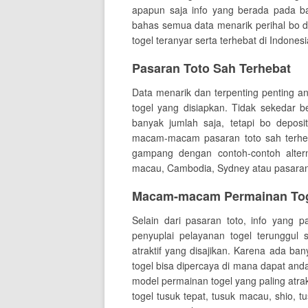
apapun saja info yang berada pada ban
bahas semua data menarik perihal bo d
togel teranyar serta terhebat di Indones
Pasaran Toto Sah Terhebat
Data menarik dan terpenting penting an
togel yang disiapkan. Tidak sekedar b
banyak jumlah saja, tetapi bo depos
macam-macam pasaran toto sah terheba
gampang dengan contoh-contoh alterna
macau, Cambodia, Sydney atau pasaran
Macam-macam Permainan Tog
Selain dari pasaran toto, info yang p
penyuplai pelayanan togel terunggul
atraktif yang disajikan. Karena ada ban
togel bisa dipercaya di mana dapat and
model permainan togel yang paling atrakt
togel tusuk tepat, tusuk macau, shio, 