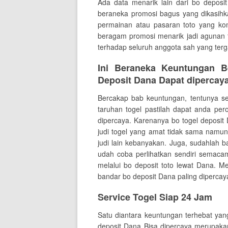
Ada data menarik lain dari bo deposit
beraneka promosi bagus yang dikasihka
permainan atau pasaran toto yang kom
beragam promosi menarik jadi agunan 
terhadap seluruh anggota sah yang ter
Ini Beraneka Keuntungan B
Deposit Dana Dapat dipercay
Bercakap bab keuntungan, tentunya s
taruhan togel pastilah dapat anda per
dipercaya. Karenanya bo togel deposit
judi togel yang amat tidak sama namun
judi lain kebanyakan. Juga, sudahlah b
udah coba perlihatkan sendiri semaca
melalui bo deposit toto lewat Dana. 
bandar bo deposit Dana paling dipercaya
Service Togel Siap 24 Jam
Satu diantara keuntungan terhebat ya
deposit Dana Bisa dipercaya merupakan