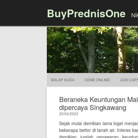
BuyPrednisOne
Ni
BALAP KUDA
CEME ONLINE
JUDI CAP
Beraneka Keuntungan Main
dipercaya Singkawang
20/04/2023
Sejak mulai demikian lama togel menjadi
beberapa bettor di tanah air. Interes ban
demikian jumlah penawaran keuntu