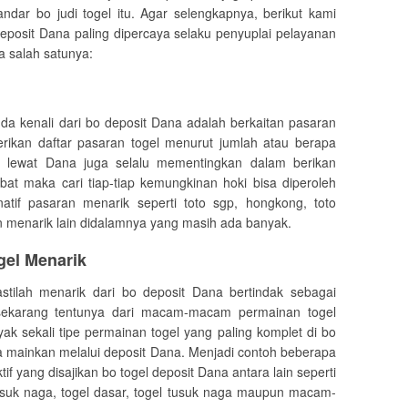
dar bo judi togel itu. Agar selengkapnya, berikut kami
eposit Dana paling dipercaya selaku penyuplai pelayanan
ia salah satunya:
da kenali dari bo deposit Dana adalah berkaitan pasaran
erikan daftar pasaran togel menurut jumlah atau berapa
it lewat Dana juga selalu mementingkan dalam berikan
t maka cari tiap-tiap kemungkinan hoki bisa diperoleh
tif pasaran menarik seperti toto sgp, hongkong, toto
 menarik lain didalamnya yang masih ada banyak.
el Menarik
astilah menarik dari bo deposit Dana bertindak sebagai
 sekarang tentunya dari macam-macam permainan togel
yak sekali tipe permainan togel yang paling komplet di bo
a mainkan melalui deposit Dana. Menjadi contoh beberapa
if yang disajikan bo togel deposit Dana antara lain seperti
tusuk naga, togel dasar, togel tusuk naga maupun macam-