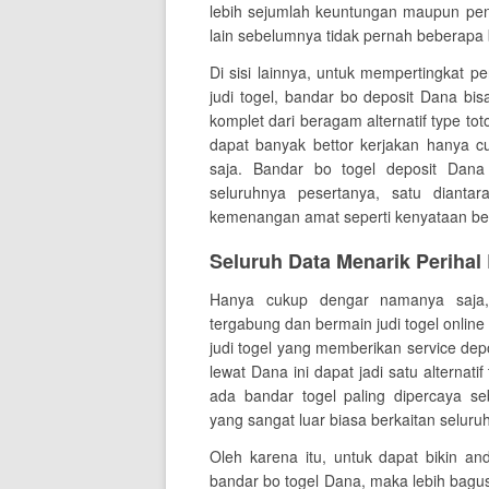
lebih sejumlah keuntungan maupun peng
lain sebelumnya tidak pernah beberapa 
Di sisi lainnya, untuk mempertingkat 
judi togel, bandar bo deposit Dana bis
komplet dari beragam alternatif type to
dapat banyak bettor kerjakan hanya 
saja. Bandar bo togel deposit Dana
seluruhnya pesertanya, satu diant
kemenangan amat seperti kenyataan be
Seluruh Data Menarik Perihal
Hanya cukup dengar namanya saja, b
tergabung dan bermain judi togel online
judi togel yang memberikan service depo
lewat Dana ini dapat jadi satu alternat
ada bandar togel paling dipercaya se
yang sangat luar biasa berkaitan seluru
Oleh karena itu, untuk dapat bikin a
bandar bo togel Dana, maka lebih bagu