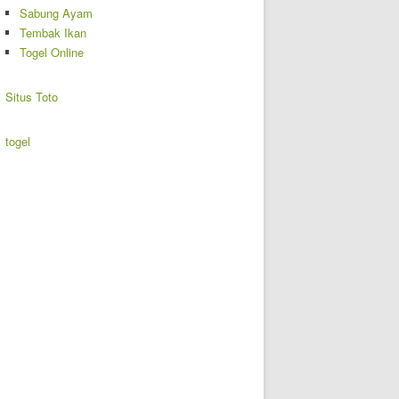
Sabung Ayam
Tembak Ikan
Togel Online
Situs Toto
togel