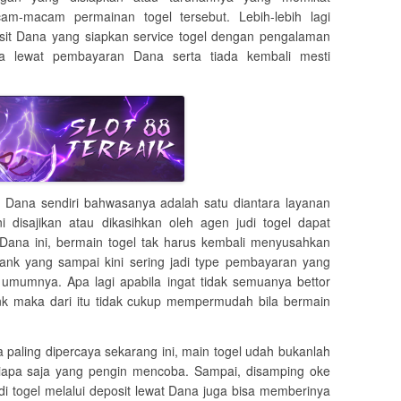
m-macam permainan togel tersebut. Lebih-lebih lagi
it Dana yang siapkan service togel dengan pengalaman
a lewat pembayaran Dana serta tiada kembali mesti
at Dana sendiri bahwasanya adalah satu diantara layanan
i disajikan atau dikasihkan oleh agen judi togel dapat
 Dana ini, bermain togel tak harus kembali menyusahkan
bank yang sampai kini sering jadi type pembayaran yang
e umumnya. Apa lagi apabila ingat tidak semuanya bettor
ank maka dari itu tidak cukup mempermudah bila bermain
paling dipercaya sekarang ini, main togel udah bukanlah
 siapa saja yang pengin mencoba. Sampai, disamping oke
i togel melalui deposit lewat Dana juga bisa memberinya