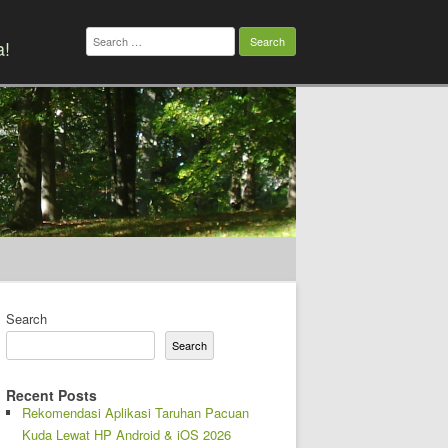
Search
a!
for:
Search
Search
Recent Posts
Rekomendasi Aplikasi Taruhan Pacuan
Kuda Lewat HP Android & iOS 2026