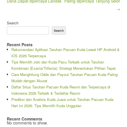
Dana Dapat dipercaya Landak
Paling dipercaya Tanjung Selor
→
Search
Search
Recent Posts
Rekomendasi Aplikasi Taruhan Pacuan Kuda Lewat HP Android &
iOS 2026 Terpercaya
Tips Memilih Joki dan Kuda Pacu Terbaik untuk Taruhan
Kombinasi (Exacta/Trifecta): Strategi Menentukan Pilihan Tepat
Cara Menghitung Odds dan Payout Taruhan Pacuan Kuda Paling
Mudah dengan Akurat
Daftar Situs Taruhan Pacuan Kuda Resmi dan Terpercaya di
Indonesia 2026 Terbaik & Terdaftar Resmi
Prediksi dan Analisis Kuda Juara untuk Taruhan Pacuan Kuda
Hari Ini 2026: Tips Memilih Kuda Unggulan
Recent Comments
No comments to show.