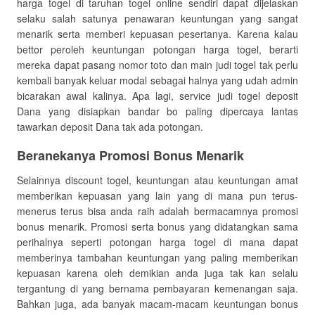
harga togel di taruhan togel online sendiri dapat dijelaskan
selaku salah satunya penawaran keuntungan yang sangat
menarik serta memberi kepuasan pesertanya. Karena kalau
bettor peroleh keuntungan potongan harga togel, berarti
mereka dapat pasang nomor toto dan main judi togel tak perlu
kembali banyak keluar modal sebagai halnya yang udah admin
bicarakan awal kalinya. Apa lagi, service judi togel deposit
Dana yang disiapkan bandar bo paling dipercaya lantas
tawarkan deposit Dana tak ada potongan.
Beranekanya Promosi Bonus Menarik
Selainnya discount togel, keuntungan atau keuntungan amat
memberikan kepuasan yang lain yang di mana pun terus-
menerus terus bisa anda raih adalah bermacamnya promosi
bonus menarik. Promosi serta bonus yang didatangkan sama
perihalnya seperti potongan harga togel di mana dapat
memberinya tambahan keuntungan yang paling memberikan
kepuasan karena oleh demikian anda juga tak kan selalu
tergantung di yang bernama pembayaran kemenangan saja.
Bahkan juga, ada banyak macam-macam keuntungan bonus