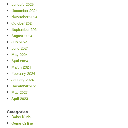
January 2025
December 2024
November 2024
October 2024
September 2024
August 2024
July 2024
June 2024
May 2024
April 2024
March 2024
February 2024
January 2024
December 2023
May 2023
April 2023
Categories
Balap Kuda
Ceme Online