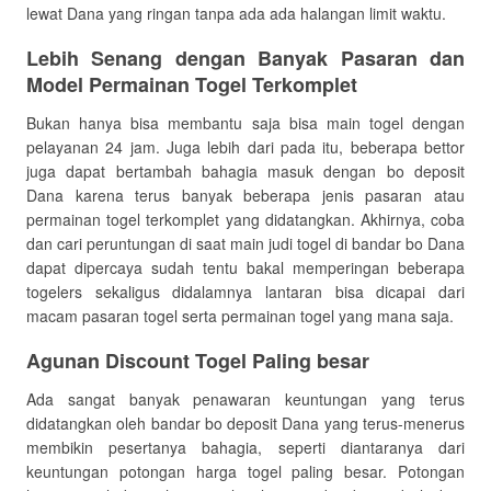
lewat Dana yang ringan tanpa ada ada halangan limit waktu.
Lebih Senang dengan Banyak Pasaran dan
Model Permainan Togel Terkomplet
Bukan hanya bisa membantu saja bisa main togel dengan
pelayanan 24 jam. Juga lebih dari pada itu, beberapa bettor
juga dapat bertambah bahagia masuk dengan bo deposit
Dana karena terus banyak beberapa jenis pasaran atau
permainan togel terkomplet yang didatangkan. Akhirnya, coba
dan cari peruntungan di saat main judi togel di bandar bo Dana
dapat dipercaya sudah tentu bakal memperingan beberapa
togelers sekaligus didalamnya lantaran bisa dicapai dari
macam pasaran togel serta permainan togel yang mana saja.
Agunan Discount Togel Paling besar
Ada sangat banyak penawaran keuntungan yang terus
didatangkan oleh bandar bo deposit Dana yang terus-menerus
membikin pesertanya bahagia, seperti diantaranya dari
keuntungan potongan harga togel paling besar. Potongan