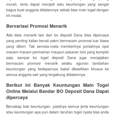
murah, tentu dapat menjadi satu keuntungan yang sangat
bagus buat anggota didalamnya sebab bisa main togel dengan
irit modal.
Bervariasi Promosi Menarik
Ada data menarik lain dari bo deposit Dana bisa dipercaya
yang penting kalian kenali yakni bermacam promosi luar biasa
yang diberi. Tak semata-mata memberinya jumlahnya opsi
macam-macam permainan maupun pasaran toto yang komplet
saja, sampai bo togel deposit Dana juga menjajakan
bermacam promosi menarik selaku agunan tambahan
keuntungan yang kedepannya bakal dikasihkan khusus ke
semua anggota sah yang tergabung didalamnya.
Berikut ini Banyak Keuntungan Main Togel
Online Melalui Bandar BO Deposit Dana Dapat
dipercaya
Bercakap bab keuntungan, pastinya semua jenis keuntungan
atau keuntungan apa pun dalam taruhan togel nyata bisa anda