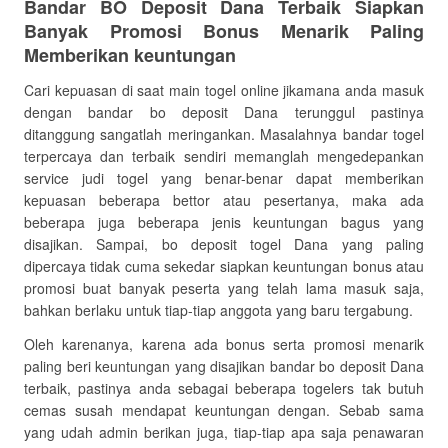
Bandar BO Deposit Dana Terbaik Siapkan
Banyak Promosi Bonus Menarik Paling
Memberikan keuntungan
Cari kepuasan di saat main togel online jikamana anda masuk
dengan bandar bo deposit Dana terunggul pastinya
ditanggung sangatlah meringankan. Masalahnya bandar togel
terpercaya dan terbaik sendiri memanglah mengedepankan
service judi togel yang benar-benar dapat memberikan
kepuasan beberapa bettor atau pesertanya, maka ada
beberapa juga beberapa jenis keuntungan bagus yang
disajikan. Sampai, bo deposit togel Dana yang paling
dipercaya tidak cuma sekedar siapkan keuntungan bonus atau
promosi buat banyak peserta yang telah lama masuk saja,
bahkan berlaku untuk tiap-tiap anggota yang baru tergabung.
Oleh karenanya, karena ada bonus serta promosi menarik
paling beri keuntungan yang disajikan bandar bo deposit Dana
terbaik, pastinya anda sebagai beberapa togelers tak butuh
cemas susah mendapat keuntungan dengan. Sebab sama
yang udah admin berikan juga, tiap-tiap apa saja penawaran