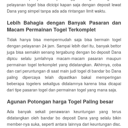
pelayanan togel bisa dicicipi kapan saja dengan deposit lewat
Dana yang simpel tanpa ada ada rintangan limit waktu.
Lebih Bahagia dengan Banyak Pasaran dan
Macam Permainan Togel Terkomplet
Tidak hanya bisa mempermudah saja bisa bermain togel
dengan pelayanan 24 jam. Sampai lebih dari itu, banyak bettor
juga bisa semakin senang tergabung dengan bo deposit Dana
dipicu selalu jumlahnya macam-macam pasaran maupun
permainan togel terkomplet yang didatangkan. Akhirnya, coba
dan cari peruntungan di saat main judi togel di bandar bo Dana
paling dipercaya telah dipastikan bakal memperingan
beberapa togelers sekaligus didalamnya karena bisa dicapai
dari tipe pasaran togel dan permainan togel yang mana saja.
Agunan Potongan harga Togel Paling besar
Ada banyak sekali penawaran keuntungan yang terus
didatangkan oleh bandar bo deposit Dana yang selalu bikin
member-nya suka, seperti antara lainnya dari keuntungan disc.