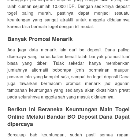
ialah cuman sejumlah 10.000 IDR. Dengan sedikitnya deposit
togel paling murah, pastinya dapat menjadi sesuatu
keuntungan yang sangat atraktif untuk anggota didalamnya
karena bisa bermain togel dengan irit modal.
Banyak Promosi Menarik
Ada juga data menarik lain dari bo deposit Dana paling
dipercaya yang harus kalian kenali ialah banyak promosi luar
biasa yang diberi. Tidak sekedar hanya memberikan
jumlahnya alternatif beberapa jenis permainan maupun
pasaran toto yang komplet saja, sampai bo togel deposit Dana
juga tawarkan bermacam promosi menarik jadi agunan
tambahan keuntungan yang sedianya akan dikasihkan privat
pada seluruhnya anggota sah yang masuk didalamnya.
Berikut ini Beraneka Keuntungan Main Togel
Online Melalui Bandar BO Deposit Dana Dapat
dipercaya
Bercakap bab keuntungan, sudah pasti semua ragam