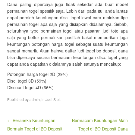
Dana paling dipercaya juga tidak sekedar ada buat model
permainan togel spesifik saja. Lebih dari pada itu, anda lantas
dapat peroleh keuntungan disc. togel lewat cara mainkan tipe
permainan togel apa saja yang disiapkan didalamnya. Sebab,
seluruhnya type permainan togel atau pasaran judi toto apa
saja yang bettor permainkan pastilah bakal memberikan juga
keuntungan potongan harga togel sebagai suatu keuntungan
sangat menarik. Akan halnya daftar judi togel bo deposit dana
bisa dipercaya secara bermacam keuntungan disc. togel yang
dapat anda dapatkan didalamnya salah satunya mencakup:
Potongan harga togel 2D (29%)
Disc. togel 3D (59%)
Discount togel 4D (66%)
Published by
admin
, in
Judi Slot
.
Post navigation
← Beraneka Keuntungan
Bermacam Keuntungan Main
Bermain Togel di BO Deposit
Togel di BO Deposit Dana