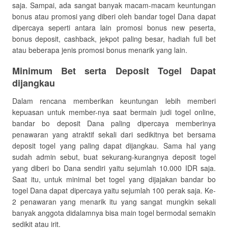
saja. Sampai, ada sangat banyak macam-macam keuntungan
bonus atau promosi yang diberi oleh bandar togel Dana dapat
dipercaya seperti antara lain promosi bonus new peserta,
bonus deposit, cashback, jekpot paling besar, hadiah full bet
atau beberapa jenis promosi bonus menarik yang lain.
Minimum Bet serta Deposit Togel Dapat
dijangkau
Dalam rencana memberikan keuntungan lebih memberi
kepuasan untuk member-nya saat bermain judi togel online,
bandar bo deposit Dana paling dipercaya memberinya
penawaran yang atraktif sekali dari sedikitnya bet bersama
deposit togel yang paling dapat dijangkau. Sama hal yang
sudah admin sebut, buat sekurang-kurangnya deposit togel
yang diberi bo Dana sendiri yaitu sejumlah 10.000 IDR saja.
Saat itu, untuk minimal bet togel yang dijajakan bandar bo
togel Dana dapat dipercaya yaitu sejumlah 100 perak saja. Ke-
2 penawaran yang menarik itu yang sangat mungkin sekali
banyak anggota didalamnya bisa main togel bermodal semakin
sedikit atau irit.