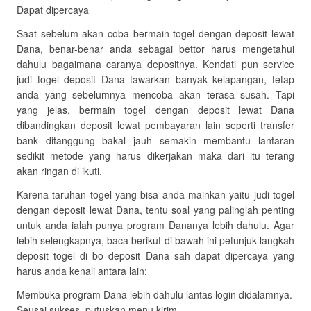
Dapat dipercaya
Saat sebelum akan coba bermain togel dengan deposit lewat
Dana, benar-benar anda sebagai bettor harus mengetahui
dahulu bagaimana caranya depositnya. Kendati pun service
judi togel deposit Dana tawarkan banyak kelapangan, tetap
anda yang sebelumnya mencoba akan terasa susah. Tapi
yang jelas, bermain togel dengan deposit lewat Dana
dibandingkan deposit lewat pembayaran lain seperti transfer
bank ditanggung bakal jauh semakin membantu lantaran
sedikit metode yang harus dikerjakan maka dari itu terang
akan ringan di ikuti.
Karena taruhan togel yang bisa anda mainkan yaitu judi togel
dengan deposit lewat Dana, tentu soal yang palinglah penting
untuk anda ialah punya program Dananya lebih dahulu. Agar
lebih selengkapnya, baca berikut di bawah ini petunjuk langkah
deposit togel di bo deposit Dana sah dapat dipercaya yang
harus anda kenali antara lain:
Membuka program Dana lebih dahulu lantas login didalamnya.
Seusai sukses, putuskan menu kirim.