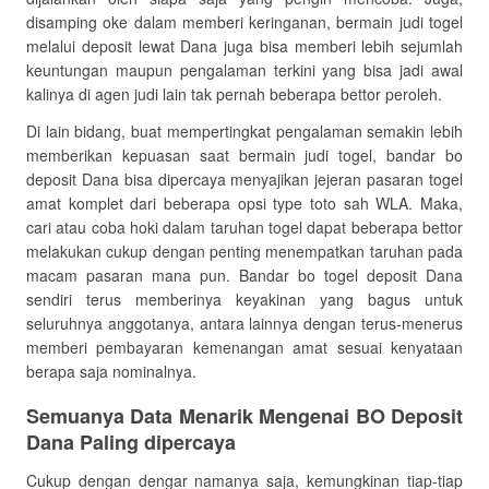
disamping oke dalam memberi keringanan, bermain judi togel
melalui deposit lewat Dana juga bisa memberi lebih sejumlah
keuntungan maupun pengalaman terkini yang bisa jadi awal
kalinya di agen judi lain tak pernah beberapa bettor peroleh.
Di lain bidang, buat mempertingkat pengalaman semakin lebih
memberikan kepuasan saat bermain judi togel, bandar bo
deposit Dana bisa dipercaya menyajikan jejeran pasaran togel
amat komplet dari beberapa opsi type toto sah WLA. Maka,
cari atau coba hoki dalam taruhan togel dapat beberapa bettor
melakukan cukup dengan penting menempatkan taruhan pada
macam pasaran mana pun. Bandar bo togel deposit Dana
sendiri terus memberinya keyakinan yang bagus untuk
seluruhnya anggotanya, antara lainnya dengan terus-menerus
memberi pembayaran kemenangan amat sesuai kenyataan
berapa saja nominalnya.
Semuanya Data Menarik Mengenai BO Deposit
Dana Paling dipercaya
Cukup dengan dengar namanya saja, kemungkinan tiap-tiap