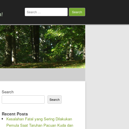
Search
a!
for:
Search
Search
Recent Posts
Kesalahan Fatal yang Sering Dilakukan
Pemula Saat Taruhan Pacuan Kuda dan