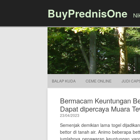
BuyPrednisOne
Ni
BALAP KUDA
CEME ONLINE
JUDI CAP
Bermacam Keuntungan Ber
Dapat dipercaya Muara T
23/04/2023
Semenjak demikian lama togel dijadikan 
bettor di tanah air. Animo beberapa bett
jumlahnya penawaran keuntungan yang