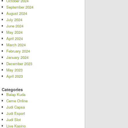
October 2024
September 2024
August 2024
July 2024
June 2024
May 2024
April 2024
March 2024
February 2024
January 2024
December 2023
May 2023
April 2023
Categories
Balap Kuda
Ceme Online
Judi Capsa
Judi Esport
Judi Slot
Live Kasino