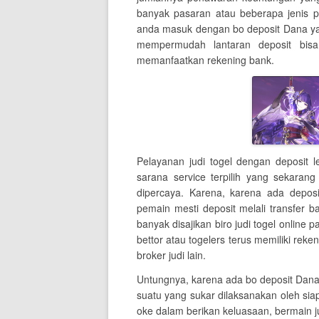
banyak pasaran atau beberapa jenis pe
anda masuk dengan bo deposit Dana ya
mempermudah lantaran deposit bis
memanfaatkan rekening bank.
Pelayanan judi togel dengan deposit 
sarana service terpilih yang sekarang 
dipercaya. Karena, karena ada deposi
pemain mesti deposit melali transfer 
banyak disajikan biro judi togel online 
bettor atau togelers terus memiliki rek
broker judi lain.
Untungnya, karena ada bo deposit Dana b
suatu yang sukar dilaksanakan oleh si
oke dalam berikan keluasaan, bermain j