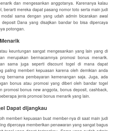
enarik dan mengesankan anggotanya. Karenanya kalau
l, berarti mereka dapat pasang nomor toto serta main judi
ar modal sama dengan yang udah admin bicarakan awal
el deposit Dana yang disajikan bandar bo bisa dipercaya
nya potongan.
Menarik
 atau keuntungan sangat mengesankan yang lain yang di
tkan merupakan bermacamnya promosi bonus menarik.
kan sama juga seperti discount togel di mana dapat
g paling memberi kepuasan karena oleh demikian anda
 yang bernama pembayaran kemenangan saja. Juga, ada
an bonus atau promosi yang diberi oleh bandar togel
ain promosi bonus new anggota, bonus deposit, cashback,
u beberapa jenis promosi bonus menarik yang lain.
el Dapat dijangkau
ih memberi kepuasan buat member-nya di saat main judi
paling dipercaya memberikan penawaran yang sangat bagus