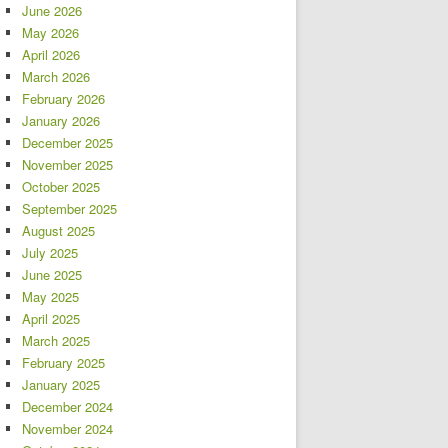
June 2026
May 2026
April 2026
March 2026
February 2026
January 2026
December 2025
November 2025
October 2025
September 2025
August 2025
July 2025
June 2025
May 2025
April 2025
March 2025
February 2025
January 2025
December 2024
November 2024