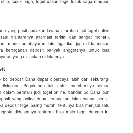
, shio, tusuk naga, togel dasar, togel tusuk naga maupun
a yang pasti sediakan layanan taruhan judi togel online
tu diantaranya alternatif terkini dan sangat menarik
cam model pembayaran lain juga ikut juga didatangkan
a keringanan deposit banyak anggotanya untuk bisa
ayaran yang disiapkan didalamnya.
it
e bo deposit Dana dapat dipercaya ialah dari sekurang-
 disiapkan. Bagaimana tak, untuk memberinya semua
n dalam bermain judi togel online, bandar bo Dana pun
osit yang paling dapat terjangkau ialah cuman senilai
 deposit togel paling murah, tentunya bisa menjadi satu
ggota didalamnya lantaran bisa main togel dengan irit