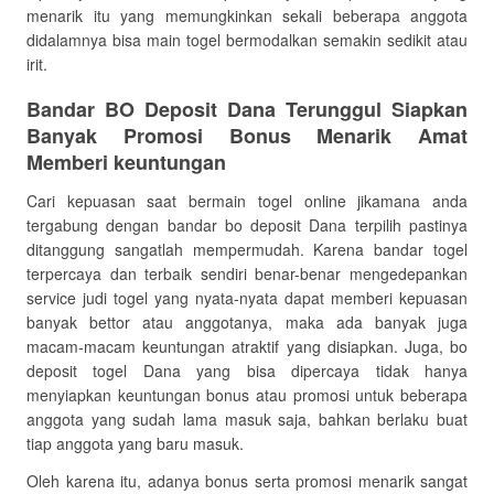
menarik itu yang memungkinkan sekali beberapa anggota
didalamnya bisa main togel bermodalkan semakin sedikit atau
irit.
Bandar BO Deposit Dana Terunggul Siapkan
Banyak Promosi Bonus Menarik Amat
Memberi keuntungan
Cari kepuasan saat bermain togel online jikamana anda
tergabung dengan bandar bo deposit Dana terpilih pastinya
ditanggung sangatlah mempermudah. Karena bandar togel
terpercaya dan terbaik sendiri benar-benar mengedepankan
service judi togel yang nyata-nyata dapat memberi kepuasan
banyak bettor atau anggotanya, maka ada banyak juga
macam-macam keuntungan atraktif yang disiapkan. Juga, bo
deposit togel Dana yang bisa dipercaya tidak hanya
menyiapkan keuntungan bonus atau promosi untuk beberapa
anggota yang sudah lama masuk saja, bahkan berlaku buat
tiap anggota yang baru masuk.
Oleh karena itu, adanya bonus serta promosi menarik sangat