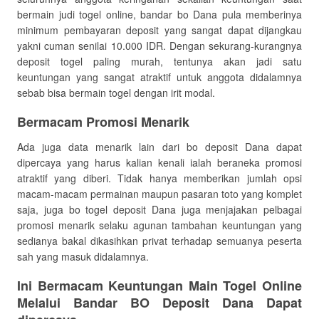
bermain judi togel online, bandar bo Dana pula memberinya
minimum pembayaran deposit yang sangat dapat dijangkau
yakni cuman senilai 10.000 IDR. Dengan sekurang-kurangnya
deposit togel paling murah, tentunya akan jadi satu
keuntungan yang sangat atraktif untuk anggota didalamnya
sebab bisa bermain togel dengan irit modal.
Bermacam Promosi Menarik
Ada juga data menarik lain dari bo deposit Dana dapat
dipercaya yang harus kalian kenali ialah beraneka promosi
atraktif yang diberi. Tidak hanya memberikan jumlah opsi
macam-macam permainan maupun pasaran toto yang komplet
saja, juga bo togel deposit Dana juga menjajakan pelbagai
promosi menarik selaku agunan tambahan keuntungan yang
sedianya bakal dikasihkan privat terhadap semuanya peserta
sah yang masuk didalamnya.
Ini Bermacam Keuntungan Main Togel Online
Melalui Bandar BO Deposit Dana Dapat