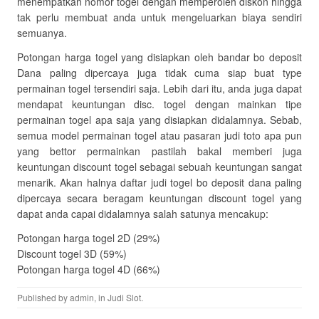
menempatkan nomor togel dengan memperoleh diskon hingga
tak perlu membuat anda untuk mengeluarkan biaya sendiri
semuanya.
Potongan harga togel yang disiapkan oleh bandar bo deposit
Dana paling dipercaya juga tidak cuma siap buat type
permainan togel tersendiri saja. Lebih dari itu, anda juga dapat
mendapat keuntungan disc. togel dengan mainkan tipe
permainan togel apa saja yang disiapkan didalamnya. Sebab,
semua model permainan togel atau pasaran judi toto apa pun
yang bettor permainkan pastilah bakal memberi juga
keuntungan discount togel sebagai sebuah keuntungan sangat
menarik. Akan halnya daftar judi togel bo deposit dana paling
dipercaya secara beragam keuntungan discount togel yang
dapat anda capai didalamnya salah satunya mencakup:
Potongan harga togel 2D (29%)
Discount togel 3D (59%)
Potongan harga togel 4D (66%)
Published by
admin
, in
Judi Slot
.