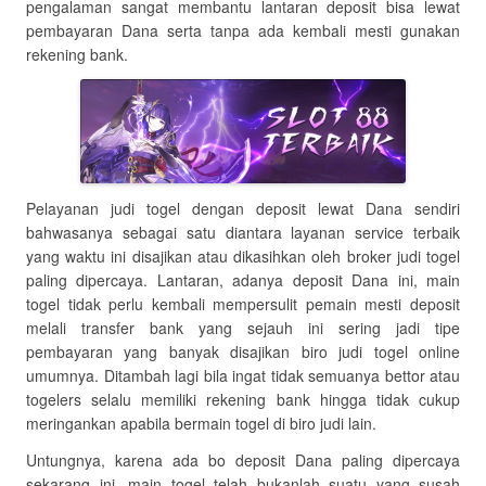
pengalaman sangat membantu lantaran deposit bisa lewat
pembayaran Dana serta tanpa ada kembali mesti gunakan
rekening bank.
Pelayanan judi togel dengan deposit lewat Dana sendiri
bahwasanya sebagai satu diantara layanan service terbaik
yang waktu ini disajikan atau dikasihkan oleh broker judi togel
paling dipercaya. Lantaran, adanya deposit Dana ini, main
togel tidak perlu kembali mempersulit pemain mesti deposit
melali transfer bank yang sejauh ini sering jadi tipe
pembayaran yang banyak disajikan biro judi togel online
umumnya. Ditambah lagi bila ingat tidak semuanya bettor atau
togelers selalu memiliki rekening bank hingga tidak cukup
meringankan apabila bermain togel di biro judi lain.
Untungnya, karena ada bo deposit Dana paling dipercaya
sekarang ini, main togel telah bukanlah suatu yang susah