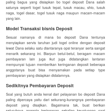
paling bagus yang disiapkan bo togel deposit Dana salah
satunya seperti togel tusuk tepat, tusuk macau, shio, tusuk
naga, togel dasar, togel tusuk naga maupun macam-macam
yang lain.
Model Transaksi bisnis Deposit
Sesuai namanya di mana bo deposit Dana tentunya
menyiapkan servis taruhan judi togel online dengan deposit
lewat Dana selaku satu diantaranya opsi teranyar serta sangat
menarik sekarang ini. Biarpun betul-betul, beragam macam
pembayaran lain juga ikut juga didatangkan lantaran
mempunyai tujuan memberikan keringanan deposit beberapa
anggotanya buat bisa menyamakan pada setiap type
pembayaran yang disiapkan didalamnya.
Sedikitnya Pembayaran Deposit
Soal yang butuh anda kenal dari pelayanan bo deposit Dana
paling dipercaya yaitu dari sekurang-kurangnya pembayaran
deposit yang disajikan. Bagaimana tak, buat berikan
seluruhnya anggota keringanan sekalian keuntungan saat