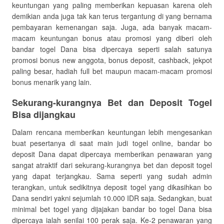
keuntungan yang paling memberikan kepuasan karena oleh
demikian anda juga tak kan terus tergantung di yang bernama
pembayaran kemenangan saja. Juga, ada banyak macam-
macam keuntungan bonus atau promosi yang diberi oleh
bandar togel Dana bisa dipercaya seperti salah satunya
promosi bonus new anggota, bonus deposit, cashback, jekpot
paling besar, hadiah full bet maupun macam-macam promosi
bonus menarik yang lain.
Sekurang-kurangnya Bet dan Deposit Togel
Bisa dijangkau
Dalam rencana memberikan keuntungan lebih mengesankan
buat pesertanya di saat main judi togel online, bandar bo
deposit Dana dapat dipercaya memberikan penawaran yang
sangat atraktif dari sekurang-kurangnya bet dan deposit togel
yang dapat terjangkau. Sama seperti yang sudah admin
terangkan, untuk sedikitnya deposit togel yang dikasihkan bo
Dana sendiri yakni sejumlah 10.000 IDR saja. Sedangkan, buat
minimal bet togel yang dijajakan bandar bo togel Dana bisa
dipercaya ialah senilai 100 perak saja. Ke-2 penawaran yang