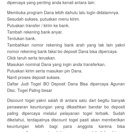
dipercaya yang penting anda kenali antara lain:
Membuka program Dana lebih dahulu lalu login didalamnya.
Sesudah sukses, putuskan menu kirim.
Putuskan transfer / kirim ke bank.
Tambah rekening bank anyar.
Tentukan bank.
Tambahkan nomor rekening bank arah yang tak lain yakni
nomor rekening bank faksi bo deposit Dana bisa dipercaya.
Click taruh serta teruskan.
Masukan nominal Dana yang ingin anda transferkan.
Putuskan kirim serta masukan pin Dana.
Nanti proses deposit sukses.
Daftar Judi Togel BO Deposit Dana Bisa dipercaya Agunan
Disc. Togel Paling besar
Discount togel yakni salah di antara satu dari begitu banyak
penawaran keuntungan yang dikasihkan bandar bo deposit
paling dipercaya melalui pelayanan togel terbaik. Sudah
diketahui, terdapatnya discount togel pasti akan memberikan
keuntungan lebih bagi para anggota karena bisa