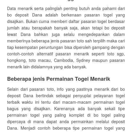
Data menarik serta palinglah penting butuh anda pahami dari
bo deposit Dana adalah berkenaan pasaran togel yang
disajikan. Bukan cuma memberi daftar pasaran togel berdasar
jumlah atau berapakah banyak saja, akan tetapi bo deposit
lewat Dana bahkan juga selalu mengedepankan dalam
memberinya beberapa jenis pasaran toto sah terpilih maka cari
tiap kesempatan peruntungan bisa diperoleh gampang dengan
contoh-contoh alternatif pasaran menarik seperti toto sgp,
hongkong, toto macau, Cambodia, Sydney maupun pasaran
menarik lain didalamnya yang ada banyak.
Beberapa jenis Permainan Togel Menarik
Selain dari pasaran toto, info yang pastinya menarik dari bo
deposit Dana bertindak sebagai penyuplai pelayanan togel
terbaik waktu ini tentu dari macam-macam permainan togel
bagus yang disajikan. Karenanya ada banyak sekali tipe
permainan togel yang paling komplet di bo togel paling
dipercaya di mana dapat anda permainkan melalui deposit
Dana. Menjadi contoh beberapa tipe permainan togel yang