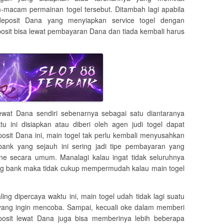
macam permainan togel tersebut. Ditambah lagi apabila
posit Dana yang menyiapkan service togel dengan
it bisa lewat pembayaran Dana dan tiada kembali harus
lewat Dana sendiri sebenarnya sebagai satu diantaranya
u ini disiapkan atau diberi oleh agen judi togel dapat
osit Dana ini, main togel tak perlu kembali menyusahkan
 bank yang sejauh ini sering jadi tipe pembayaran yang
line secara umum. Manalagi kalau ingat tidak seluruhnya
ning bank maka tidak cukup mempermudah kalau main togel
ng dipercaya waktu ini, main togel udah tidak lagi suatu
 yang ingin mencoba. Sampai, kecuali oke dalam memberi
eposit lewat Dana juga bisa memberinya lebih beberapa