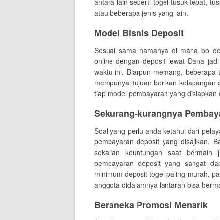
antara lain seperti togel tusuk tepat, t
atau beberapa jenis yang lain.
Model Bisnis Deposit
Sesuai sama namanya di mana bo depos
online dengan deposit lewat Dana jadi 
waktu ini. Biarpun memang, beberapa t
mempunyai tujuan berikan kelapangan de
tiap model pembayaran yang disiapkan 
Sekurang-kurangnya Pembaya
Soal yang perlu anda ketahui dari pela
pembayaran deposit yang disajikan. B
sekalian keuntungan saat bermain 
pembayaran deposit yang sangat dap
minimum deposit togel paling murah, pas
anggota didalamnya lantaran bisa bermai
Beraneka Promosi Menarik