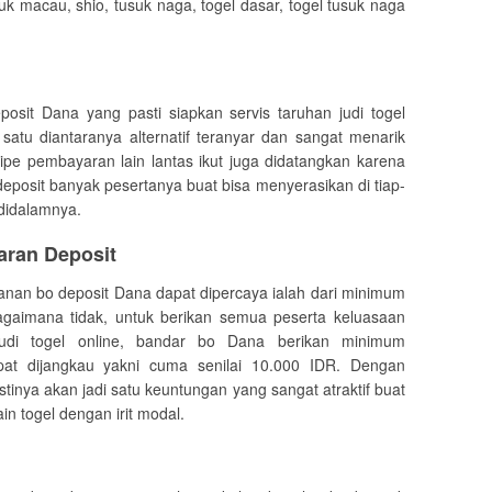
usuk macau, shio, tusuk naga, togel dasar, togel tusuk naga
it Dana yang pasti siapkan servis taruhan judi togel
satu diantaranya alternatif teranyar dan sangat menarik
ipe pembayaran lain lantas ikut juga didatangkan karena
posit banyak pesertanya buat bisa menyerasikan di tiap-
didalamnya.
ran Deposit
yanan bo deposit Dana dapat dipercaya ialah dari minimum
agaimana tidak, untuk berikan semua peserta keluasaan
judi togel online, bandar bo Dana berikan minimum
at dijangkau yakni cuma senilai 10.000 IDR. Dengan
tinya akan jadi satu keuntungan yang sangat atraktif buat
n togel dengan irit modal.