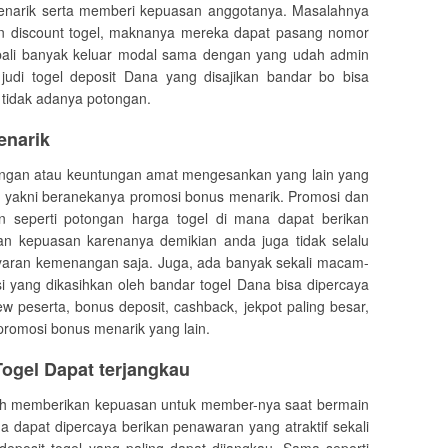
narik serta memberi kepuasan anggotanya. Masalahnya
n discount togel, maknanya mereka dapat pasang nomor
embali banyak keluar modal sama dengan yang udah admin
 judi togel deposit Dana yang disajikan bandar bo bisa
 tidak adanya potongan.
enarik
tungan atau keuntungan amat mengesankan yang lain yang
ih yakni beranekanya promosi bonus menarik. Promosi dan
 seperti potongan harga togel di mana dapat berikan
 kepuasan karenanya demikian anda juga tidak selalu
aran kemenangan saja. Juga, ada banyak sekali macam-
yang dikasihkan oleh bandar togel Dana bisa dipercaya
w peserta, bonus deposit, cashback, jekpot paling besar,
romosi bonus menarik yang lain.
Togel Dapat terjangkau
ih memberikan kepuasan untuk member-nya saat bermain
na dapat dipercaya berikan penawaran yang atraktif sekali