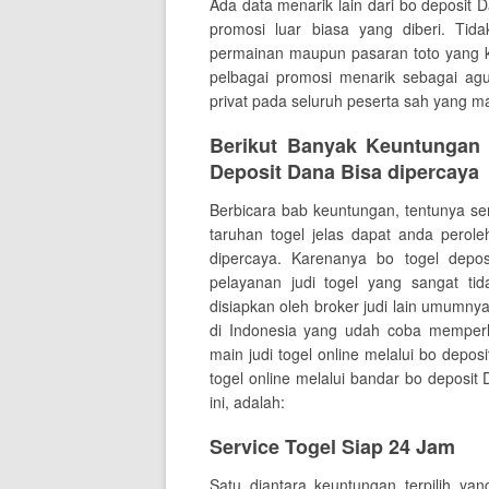
Ada data menarik lain dari bo deposit 
promosi luar biasa yang diberi. Ti
permainan maupun pasaran toto yang ko
pelbagai promosi menarik sebagai ag
privat pada seluruh peserta sah yang m
Berikut Banyak Keuntungan 
Deposit Dana Bisa dipercaya
Berbicara bab keuntungan, tentunya s
taruhan togel jelas dapat anda perol
dipercaya. Karenanya bo togel depo
pelayanan judi togel yang sangat t
disiapkan oleh broker judi lain umumny
di Indonesia yang udah coba memperl
main judi togel online melalui bo depo
togel online melalui bandar bo deposit
ini, adalah:
Service Togel Siap 24 Jam
Satu diantara keuntungan terpilih y