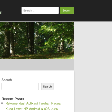
Search
a!
for:
Search
Search
Recent Posts
Rekomendasi Aplikasi Taruhan Pacuan
Kuda Lewat HP Android & iOS 2026