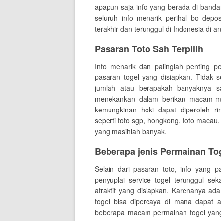
apapun saja info yang berada di bandar b
seluruh info menarik perihal bo depo
terakhir dan terunggul di Indonesia di a
Pasaran Toto Sah Terpilih
Info menarik dan palinglah penting p
pasaran togel yang disiapkan. Tidak 
jumlah atau berapakah banyaknya sa
menekankan dalam berikan macam-mac
kemungkinan hoki dapat diperoleh ri
seperti toto sgp, hongkong, toto macau
yang masihlah banyak.
Beberapa jenis Permainan To
Selain dari pasaran toto, info yang p
penyuplai service togel terunggul se
atraktif yang disiapkan. Karenanya ad
togel bisa dipercaya di mana dapat 
beberapa macam permainan togel yang 