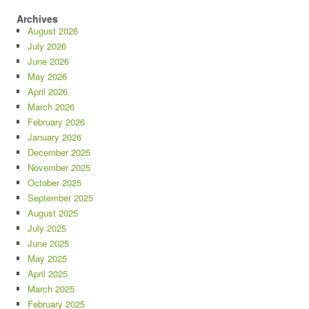
Archives
August 2026
July 2026
June 2026
May 2026
April 2026
March 2026
February 2026
January 2026
December 2025
November 2025
October 2025
September 2025
August 2025
July 2025
June 2025
May 2025
April 2025
March 2025
February 2025