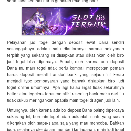
serta tiada kembali harus gunakan rekening bank.
Pelayanan judi togel dengan deposit lewat Dana sendiri
sesungguhnya adalah satu diantaranya sarana pelayanan
terpilih yang sekarang ini disiapkan atau dikasihkan oleh biro
judi togel bisa dipercaya. Sebab, oleh karena ada deposit
Dana ini, main togel tidak perlu kembali merepotkan pemain
harus deposit melali transfer bank yang sejauh ini kerap
menjadi type pembayaran yang banyak disiapkan biro judi
togel online umumnya. Apa lagi kalau ingat tidak seluruhnya
bettor atau togelers terus memiliki rekening bank maka dari itu
tidak cukup meringankan apabila main togel di agen judi lain.
Untungnya, oleh karena ada bo deposit Dana paling dipercaya
sekarang ini, bermain togel udah bukanlah suatu yang susah
dikerjakan oleh siapa-siapa saja yang mau mencoba. Bahkan
juga, selainnya oke dalam memberi keringanan, main judi togel