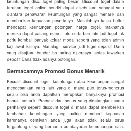
keuntungan disc. togel paling besar. Discount togel dalam
taruhan togel online sendiri dapat disebutkan sebagai satu
diantara penawaran keuntungan yang sangat menarik dan
memberikan kepuasan pesertanya. Masalahnya kalau bettor
mendapat keuntungan potongan harga togel, maknanya
mereka dapat pasang nomor toto serta bermain judi togel tak
perlu kembali banyak keluar modal seperti yang telah admin
kaji awal kalinya. Manalagi, service judi togel deposit Dana
yang disajikan bandar bo paling dipercaya lantas tawarkan
deposit Dana tidak adanya potongan.
Bermacamnya Promosi Bonus Menarik
Kecuali discount togel, keuntungan atau keuntungan sangat
mengesankan yang lain yang di mana pun terus-menerus
selalu bisa anda dapatkan merupakan banyaknya promosi
bonus menarik. Promosi dan bonus yang didatangkan sama
perihalnya seperti discount togel di mana dapat memberikan
tambahan keuntungan yang paling memberi kepuasan
karenanya demikian anda juga akan tidak selalu terus
tergantung di yang bernama pembayaran kemenangan saja.