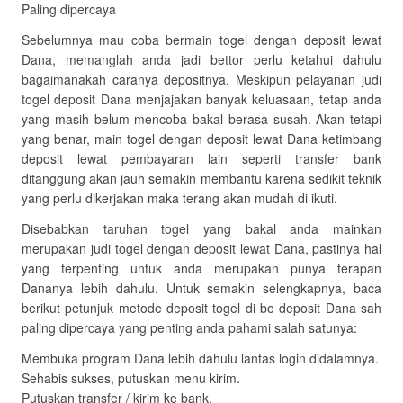
Paling dipercaya
Sebelumnya mau coba bermain togel dengan deposit lewat
Dana, memanglah anda jadi bettor perlu ketahui dahulu
bagaimanakah caranya depositnya. Meskipun pelayanan judi
togel deposit Dana menjajakan banyak keluasaan, tetap anda
yang masih belum mencoba bakal berasa susah. Akan tetapi
yang benar, main togel dengan deposit lewat Dana ketimbang
deposit lewat pembayaran lain seperti transfer bank
ditanggung akan jauh semakin membantu karena sedikit teknik
yang perlu dikerjakan maka terang akan mudah di ikuti.
Disebabkan taruhan togel yang bakal anda mainkan
merupakan judi togel dengan deposit lewat Dana, pastinya hal
yang terpenting untuk anda merupakan punya terapan
Dananya lebih dahulu. Untuk semakin selengkapnya, baca
berikut petunjuk metode deposit togel di bo deposit Dana sah
paling dipercaya yang penting anda pahami salah satunya:
Membuka program Dana lebih dahulu lantas login didalamnya.
Sehabis sukses, putuskan menu kirim.
Putuskan transfer / kirim ke bank.