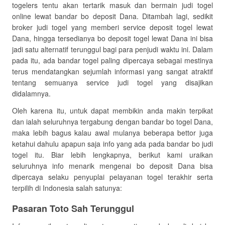
togelers tentu akan tertarik masuk dan bermain judi togel
online lewat bandar bo deposit Dana. Ditambah lagi, sedikit
broker judi togel yang memberi service deposit togel lewat
Dana, hingga tersedianya bo deposit togel lewat Dana ini bisa
jadi satu alternatif terunggul bagi para penjudi waktu ini. Dalam
pada itu, ada bandar togel paling dipercaya sebagai mestinya
terus mendatangkan sejumlah informasi yang sangat atraktif
tentang semuanya service judi togel yang disajikan
didalamnya.
Oleh karena itu, untuk dapat membikin anda makin terpikat
dan ialah seluruhnya tergabung dengan bandar bo togel Dana,
maka lebih bagus kalau awal mulanya beberapa bettor juga
ketahui dahulu apapun saja info yang ada pada bandar bo judi
togel itu. Biar lebih lengkapnya, berikut kami uraikan
seluruhnya info menarik mengenai bo deposit Dana bisa
dipercaya selaku penyuplai pelayanan togel terakhir serta
terpilih di Indonesia salah satunya:
Pasaran Toto Sah Terunggul